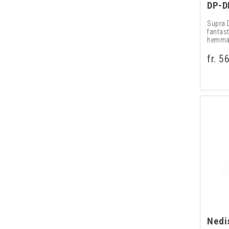
DP-D
Supra 
fantast
hemmab
fr. 5
Nedi