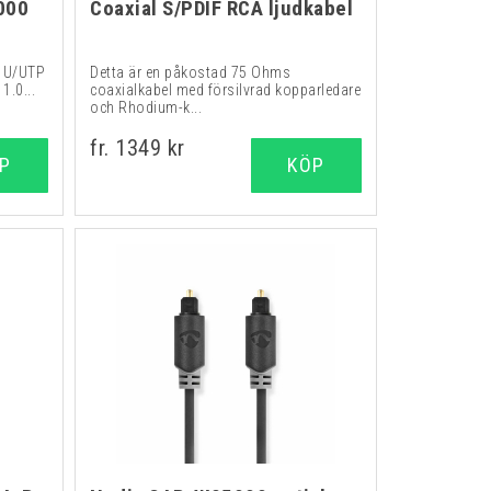
000
Coaxial S/PDIF RCA ljudkabel
d U/UTP
Detta är en påkostad 75 Ohms
1.0...
coaxialkabel med försilvrad kopparledare
och Rhodium-k...
fr. 1349 kr
P
KÖP