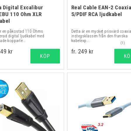
 Digital Excalibur
Real Cable EAN-2 Coaxia
EBU 110 Ohm XLR
S/PDIF RCA ljudkabel
kabel
är en påkostad 110 Ohms
Detta är en mycket prisvärd coaxia
rad digital ljudkabel med
instegsklassen från den franska
rade kopparle...
kabelexp...
(1)
349 kr
fr. 249 kr
KÖP
KÖ