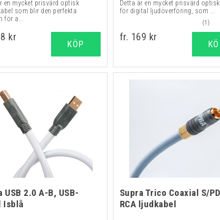
r en mycket prisvärd optisk
Detta är en mycket prisvärd optisk
kabel som blir den perfekta
för digital ljudöverföring, som ...
 för a...
(1)
98 kr
fr. 169 kr
KÖP
KÖ
a USB 2.0 A-B, USB-
Supra Trico Coaxial S/PD
 Isblå
RCA ljudkabel