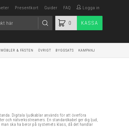
heter
Presentkort
Guider
FAQ
Logga in
0
KASSA
MÖBLER & FÄSTEN
ÖVRIGT
BYGGSATS
KAMPANJ
standa. Digitala ljudkablar används för att överföra
eter och nätverksstreamers.
En standardkabel ger dig ljud,
tet man ska ha beror på systemets klass, då det handlar