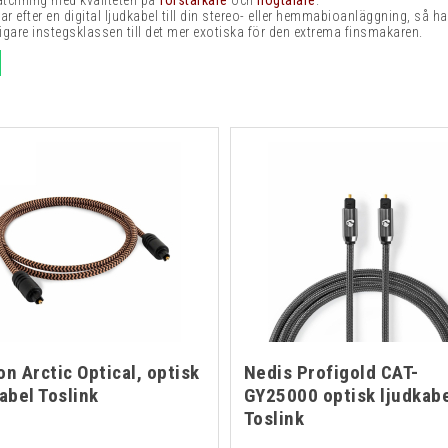
tchning med kvaliteten på
förstärkare
och
högtalare
.
ar efter en digital ljudkabel till din stereo- eller hemmabioanläggning,
så ha
gare instegsklassen till det mer exotiska för den extrema finsmakaren.
n Arctic Optical, optisk
Nedis Profigold CAT-
abel Toslink
GY25000 optisk ljudkab
Toslink