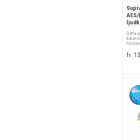
Supra
AES/
ljud
Detta 
balanse
försilv
fr. 1