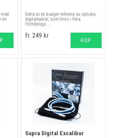
l med
Detta är en budget-referens av optiska
r en
digitalkablar, som finns i flera
förmånliga ...
fr. 249 kr
P
KÖP
6
Supra Digital Excalibur