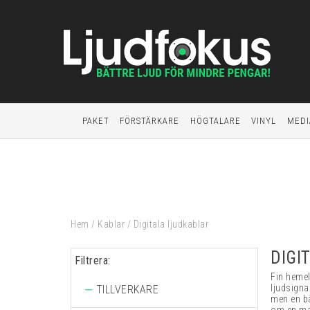
PAKET
FÖRSTÄRKARE
HÖGTALARE
VINYL
MEDI
Hem
/
Kablar
/
Digitala ljudkablar
DIGI
Filtrera:
Fin hemel
ljudsigna
TILLVERKARE
men en bä