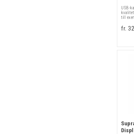
USB-ka
kvalite
till exe
fr. 3
Supr
Disp