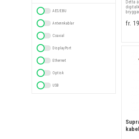
Detta ä
digital
AES/EBU
bryggan
fr. 1
Antennkablar
Coaxial
DisplayPort
Ethernet
Optisk
USB
Supr
kabel