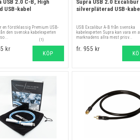
a USB 2.0 C-B, High
Supra USB 2.0 Excalibur
d USB-kabel
silverpläterad USB-kabe
är en förstklassig Premium USB-
USB Excalibur A-B från svenska
från den svenska kabelexperten
kabelexperten Supra kan vara en a
so...
marknadens allra mest prisv...
(1)
45 kr
fr. 955 kr
KÖP
KÖ