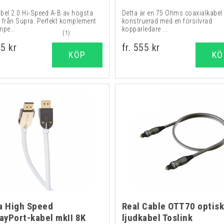
bel 2.0 Hi-Speed A-B av högsta
Detta är en 75 Ohms coaxialkabel
t från Supra. Perfekt komplement
konstruerad med en försilvrad
mpe...
kopparledare ...
(1)
25 kr
fr. 555 kr
KÖP
KÖ
a High Speed
Real Cable OTT70 optis
layPort-kabel mkII 8K
ljudkabel Toslink