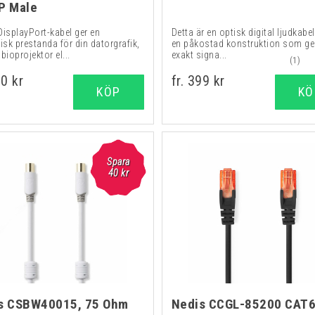
P Male
DisplayPort-kabel ger en
Detta är en optisk digital ljudkabe
isk prestanda för din datorgrafik,
en påkostad konstruktion som ge
ioprojektor el...
exakt signa...
(1)
60 kr
fr. 399 kr
KÖP
KÖ
Spara
40
kr
s CSBW40015, 75 Ohm
Nedis CCGL-85200 CAT