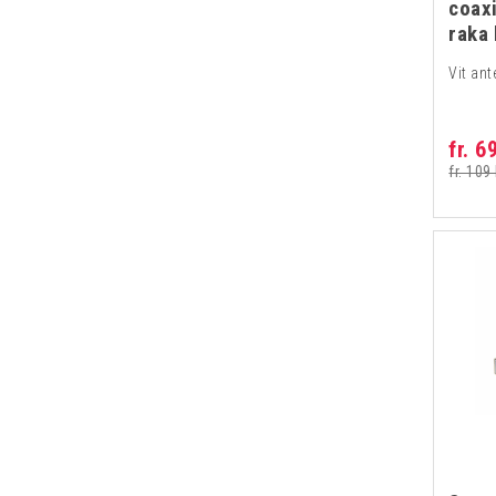
coax
raka
Vit an
fr. 6
fr. 109 