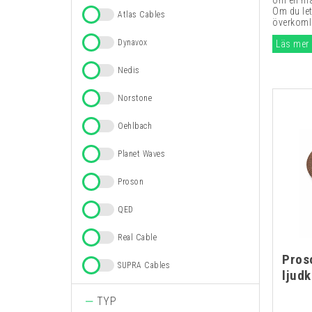
om en ma
Om du let
Atlas Cables
överkomli
Dynavox
Läs mer
Nedis
Norstone
Oehlbach
Planet Waves
Proson
QED
Real Cable
Proso
SUPRA Cables
ljudk
TYP