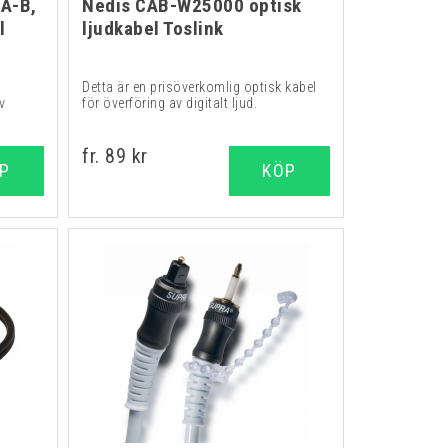
 A-B,
Nedis CAB-W25000 optisk
l
ljudkabel Toslink
Detta är en prisöverkomlig optisk kabel
v
för överföring av digitalt ljud.
fr. 89 kr
P
KÖP