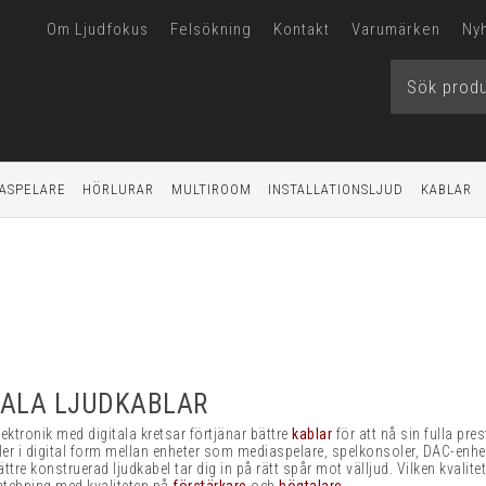
Om Ljudfokus
Felsökning
Kontakt
Varumärken
Ny
ASPELARE
HÖRLURAR
MULTIROOM
INSTALLATIONSLJUD
KABLAR
TALA LJUDKABLAR
ektronik med digitala kretsar förtjänar bättre
kablar
för att nå sin fulla pre
ler i digital form mellan enheter som mediaspelare, spelkonsoler, DAC-enh
ttre konstruerad ljudkabel tar dig in på rätt spår mot välljud. Vilken kvali