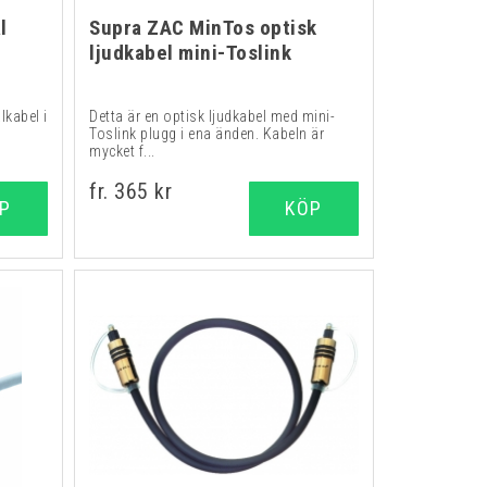
l
Supra ZAC MinTos optisk
ljudkabel mini-Toslink
lkabel i
Detta är en optisk ljudkabel med mini-
Toslink plugg i ena änden. Kabeln är
mycket f...
fr. 365 kr
P
KÖP