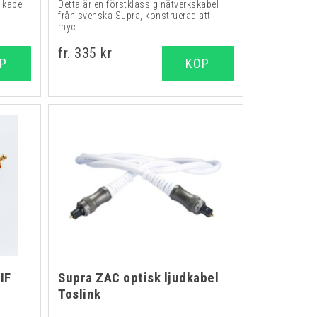
 kabel
Detta är en förstklassig nätverkskabel
från svenska Supra, konstruerad att
myc...
fr. 335 kr
P
KÖP
IF
Supra ZAC optisk ljudkabel
Toslink