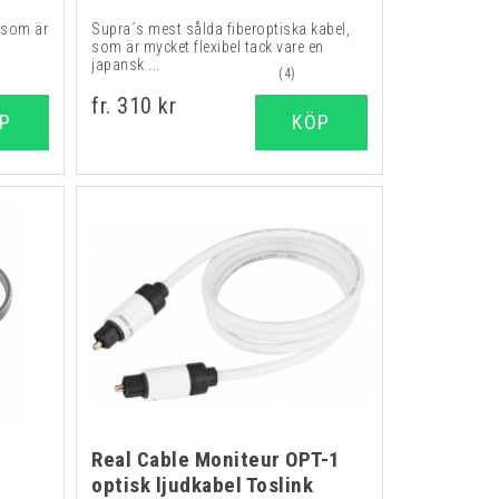
 som är
Supra´s mest sålda fiberoptiska kabel,
som är mycket flexibel tack vare en
japansk ...
(4)
fr. 310 kr
P
KÖP
k
Real Cable Moniteur OPT-1
optisk ljudkabel Toslink