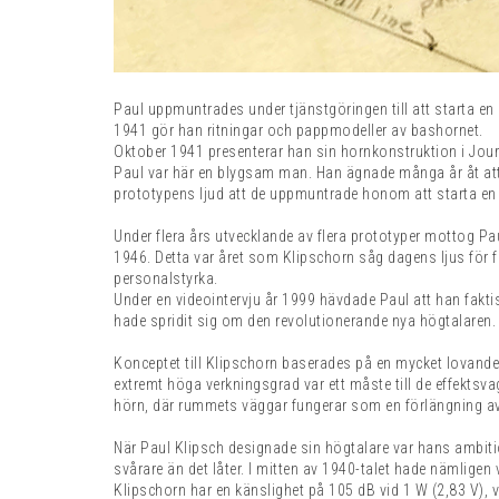
Paul uppmuntrades under tjänstgöringen till att starta en 
1941 gör han ritningar och pappmodeller av bashornet.
Oktober 1941 presenterar han sin hornkonstruktion i Jour
Paul var här en blygsam man. Han ägnade många år åt att 
prototypens ljud att de uppmuntrade honom att starta en 
Under flera års utvecklande av flera prototyper mottog Pa
1946. Detta var året som Klipschorn såg dagens ljus för f
personalstyrka.
Under en videointervju år 1999 hävdade Paul att han faktis
hade spridit sig om den revolutionerande nya högtalaren. 
Konceptet till Klipschorn baserades på en mycket lovande 
extremt höga verkningsgrad var ett måste till de effekts
hörn, där rummets väggar fungerar som en förlängning av
När Paul Klipsch designade sin högtalare var hans ambitio
svårare än det låter. I mitten av 1940-talet hade nämligen v
Klipschorn har en känslighet på 105 dB vid 1 W (2,83 V), 