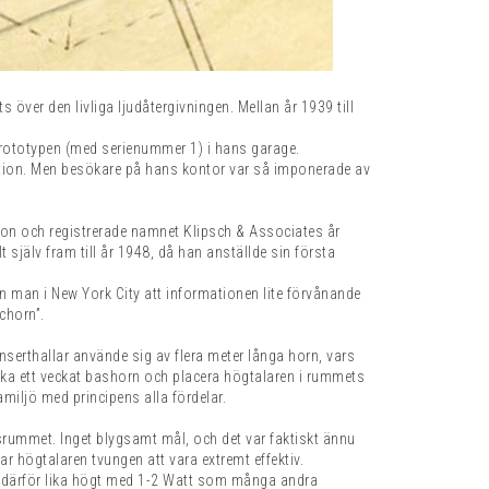
över den livliga ljudåtergivningen. Mellan år 1939 till
prototypen (med serienummer 1) i hans garage.
uktion. Men besökare på hans kontor var så imponerade av
ktion och registrerade namnet Klipsch & Associates år
jälv fram till år 1948, då han anställde sin första
 en man i New York City att informationen lite förvånande
chorn”.
nserthallar använde sig av flera meter långa horn, vars
uka ett veckat bashorn och placera högtalaren i rummets
iljö med principens alla fördelar.
srummet. Inget blygsamt mål, och det var faktiskt ännu
var högtalaren tvungen att vara extremt effektiv.
lar därför lika högt med 1-2 Watt som många andra