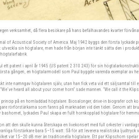
egen verksamhet, då flera besökare på hans befälhavandes kvarter förvånats 
nal of Acoustical Society of America. Maj 1942 byggs den första lyckade 
utveckla sin högtalare, men hade från början inte tänkt sätta den i prod
högtalarfabrik.
ul ett patent i april år 1945 (US patent 2 310 243) för sin högtalarkonstru
örsta gången, en högtalarmodell som Paul byggde varenda exemplar av helt s
kt inte namngav högtalaren själv, utan han fick veta vid ett säljsamtal till
”We´ve heard all about your corner horn” sade mannen. ”We call it the Klips
princip på en hornladdad högtalare. Biosalonger, drive-in biografer och ko
vagare rörförstärkarna som fanns på marknaden vid den tiden. Genom att br
 bashornet, lyckades Paul skapa en fullt hornkopplad högtalare för hemmam
n att den skulle kunna återskapa en livekonsert med full orkester i vardag
anliga förstärkare bara 5–15 watt. Så för att leverera realistiska ljudtryck 
vilket var 15–20 dB mer än traditionella högtalare. Ett par Klipschorn spe