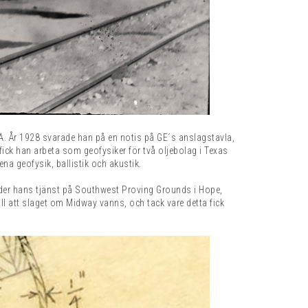
CA. År 1928 svarade han på en notis på GE´s anslagstavla,
 fick han arbeta som geofysiker för två oljebolag i Texas
a geofysik, ballistik och akustik.
nder hans tjänst på Southwest Proving Grounds i Hope,
ll att slaget om Midway vanns, och tack vare detta fick