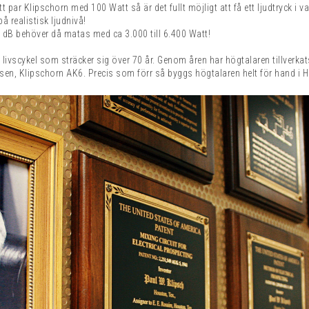
par Klipschorn med 100 Watt så är det fullt möjligt att få ett ljudtryck i v
å realistisk ljudnivå!
0 dB behöver då matas med ca 3.000 till 6.400 Watt!
livscykel som sträcker sig över 70 år. Genom åren har högtalaren tillverka
en, Klipschorn AK6. Precis som förr så byggs högtalaren helt för hand i 