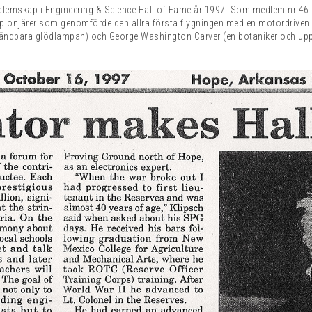
dlemskap i Engineering & Science Hall of Fame år 1997. Som medlem nr 46 de
pionjärer som genomförde den allra första flygningen med en motordriven
ändbara glödlampan) och George Washington Carver (en botaniker och uppfin