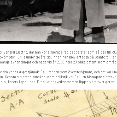
ör General Electric, där han konstruerade radioapparater som såldes till R
 lokomotiv i Chile under tre års tid, innan han blev antagen på Stanford. Här
 många avhandlingar och hade vid år 2000 hela 23 olika patent inom områden
ndra världskriget tjänade Paul rangen som överstelöjtnant, och det var u
on. Genom sin breda kunskap inom ballistik var Paul en bidragande orsak ti
dio History ligger idag. Produktionsverksamheten ligger tvärs över gatan.