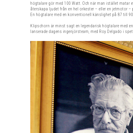
högtalare gör med 100 Watt. Och när man istället matar ett 
återskapa ljudet från en hel orkester – eller en jetmotor – p
En högtalare med en konventionell känslighet på 87 till 9
Klipschorn är minst sagt en legendarisk högtalare med en 
lanserade dagens ingenjörsteam, med Roy Delgado i spets