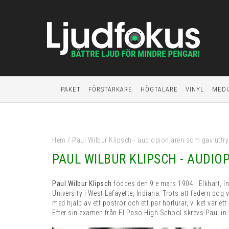
PAKET
FÖRSTÄRKARE
HÖGTALARE
VINYL
MEDI
Hem
/
Paul Wilbur Klipsch - audiopionjären som gav uttryc
PAUL WILBUR KLIPSCH - AUDIO
Paul Wilbur Klipsch
föddes den 9:e mars 1904 i Elkhart, In
University i West Lafayette, Indiana. Trots att fadern dog 
med hjälp av ett poströr och ett par hörlurar, vilket var et
Efter sin examen från El Paso High School skrevs Paul in 