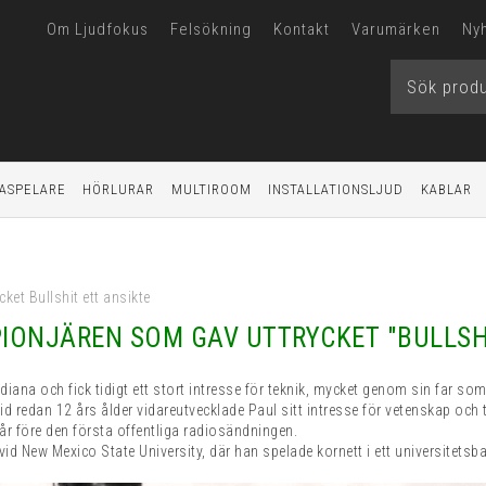
Om Ljudfokus
Felsökning
Kontakt
Varumärken
Ny
ASPELARE
HÖRLURAR
MULTIROOM
INSTALLATIONSLJUD
KABLAR
ket Bullshit ett ansikte
PIONJÄREN SOM GAV UTTRYCKET "BULLSH
diana och fick tidigt ett stort intresse för teknik, mycket genom sin far s
vid redan 12 års ålder vidareutvecklade Paul sitt intresse för vetenskap och
t år före den första offentliga radiosändningen.
vid New Mexico State University, där han spelade kornett i ett universitet