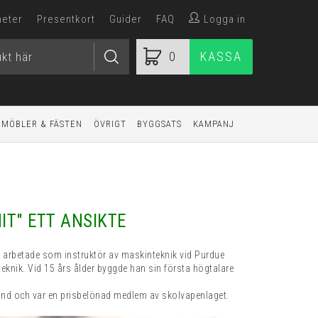
heter
Presentkort
Guider
FAQ
Logga in
0
KASSA
MÖBLER & FÄSTEN
ÖVRIGT
BYGGSATS
KAMPANJ
IT" ETT ANSIKTE
om arbetade som instruktör av maskinteknik vid Purdue
 teknik. Vid 15 års ålder byggde han sin första högtalare
sband och var en prisbelönad medlem av skolvapenlaget.