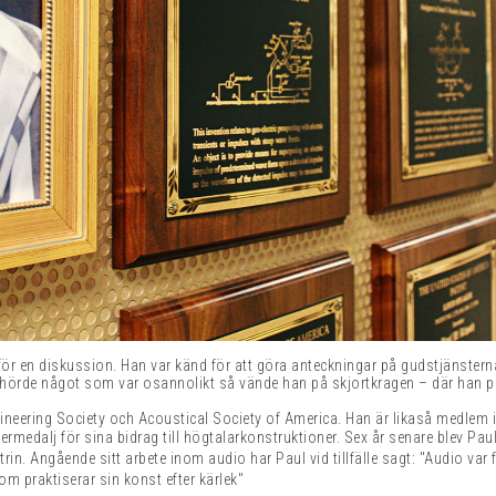
 för en diskussion. Han var känd för att göra anteckningar på gudstjänster
hörde något som var osannolikt så vände han på skjortkragen – där han på 
ngineering Society och Acoustical Society of America. Han är likaså medlem 
ermedalj för sina bidrag till högtalarkonstruktioner. Sex år senare blev Paul
trin. Angående sitt arbete inom audio har Paul vid tillfälle sagt: "Audio var 
 praktiserar sin konst efter kärlek"