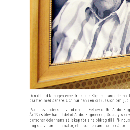
Den ibland tämligen excentriske mr. Klipsch bangade inte
prästen med senare. Och när han i en diskussion om ljud 
Paul blev under sin livstid invald i Fellow of the Audio E
År 1978 blev han tilldelad Audio Engineering Society´s silv
personer delar hans sällskap för sina bidrag till Hifi-indus
mig själv som en amatör, eftersom en amatör är någon som