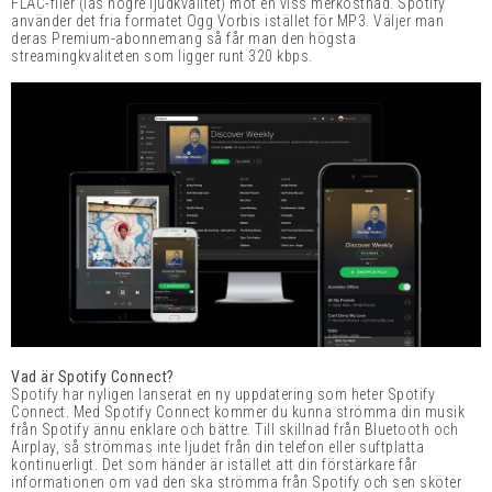
FLAC-filer (läs högre ljudkvalitet) mot en viss merkostnad. Spotify
använder det fria formatet Ogg Vorbis istället för MP3. Väljer man
deras Premium-abonnemang så får man den högsta
streamingkvaliteten som ligger runt 320 kbps.
Vad är Spotify Connect?
Spotify har nyligen lanserat en ny uppdatering som heter Spotify
Connect. Med Spotify Connect kommer du kunna strömma din musik
från Spotify ännu enklare och bättre. Till skillnad från Bluetooth och
Airplay, så strömmas inte ljudet från din telefon eller suftplatta
kontinuerligt. Det som händer är istället att din förstärkare får
informationen om vad den ska strömma från Spotify och sen sköter