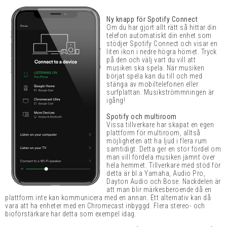
Ny knapp för Spotify Connect
Om du har gjort allt rätt så hittar din
telefon automatiskt din enhet som
stödjer Spotify Connect och visar en
liten ikon i nedre högra hörnet. Tryck
på den och välj vart du vill att
musiken ska spela. När musiken
börjat spela kan du till och med
stänga av mobiltelefonen eller
surfplattan. Musikströmmningen är
igång!
Spotify och multiroom
Vissa tillverkare har skapat en egen
plattform för multiroom, alltså
möjligheten att ha ljud i flera rum
samtidigt. Detta ger en stor fördel om
man vill fördela musiken jämnt över
hela hemmet. Tillverkare med stöd för
detta är bl.a Yamaha, Audio Pro,
Dayton Audio och Bose. Nackdelen är
att man blir märkesberoende då en
plattform inte kan kommunicera med en annan. Ett alternativ kan då
vara att ha enheter med en Chromecast inbyggd. Flera stereo- och
bioförstärkare har detta som exempel idag.