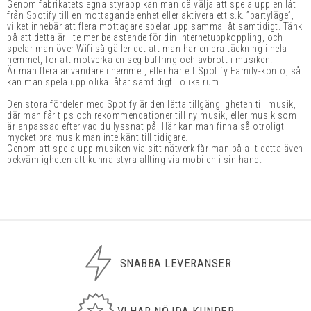
Genom fabrikatets egna styrapp kan man då välja att spela upp en låt
från Spotify till en mottagande enhet eller aktivera ett s.k. ”partyläge”,
vilket innebär att flera mottagare spelar upp samma låt samtidigt. Tänk
på att detta är lite mer belastande för din internetuppkoppling, och
spelar man över Wifi så gäller det att man har en bra täckning i hela
hemmet, för att motverka en seg buffring och avbrott i musiken.
Är man flera användare i hemmet, eller har ett Spotify Family-konto, så
kan man spela upp olika låtar samtidigt i olika rum.
Den stora fördelen med Spotify är den lätta tillgängligheten till musik,
där man får tips och rekommendationer till ny musik, eller musik som
är anpassad efter vad du lyssnat på. Här kan man finna så otroligt
mycket bra musik man inte känt till tidigare.
Genom att spela upp musiken via sitt nätverk får man på allt detta även
bekvämligheten att kunna styra allting via mobilen i sin hand.
SNABBA LEVERANSER
VI HAR NÖJDA KUNDER