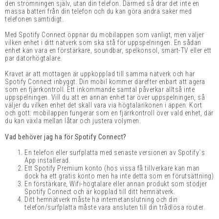
den strömningen själv, utan din telefon. Därmed så drar det inte en
massa batteri från din telefon och du kan göra andra saker med
telefonen samtidigt.
Med Spotify Connect öppnar du mobilappen som vanligt, men väljer
vilken enhet i ditt nätverk som ska stå för uppspelningen. En sådan
enhet kan vara en
förstärkare
,
soundbar
, spelkonsol, smart-TV eller ett
par
datorhögtalare
.
Kravet är att mottagen är uppkopplad till samma nätverk och har
Spotify Connect inbyggt. Din mobil kommer därefter enbart att agera
som en fjärrkontroll. Ett inkommande samtal påverkar alltså inte
uppspelningen. Vill du att en annan enhet tar över uppspelningen, så
väljer du vilken enhet det skall vara via högtalarikonen i appen. Kort
och gott: mobilappen fungerar som en fjärrkontroll över vald enhet, där
du kan växla mellan låtar och justera volymen.
Vad behöver jag ha för Spotify Connect?
En telefon eller surfplatta med senaste versionen av Spotify´s
App installerad.
Ett Spotify Premium konto (hos vissa få tillverkare kan man
dock ha ett gratis konto men ha inte detta som en förutsättning)
En förstärkare, Wifi-högtalare eller annan produkt som stödjer
Spotify Connect och är kopplad till ditt hemnätverk.
Ditt hemnätverk måste ha internetanslutning och din
telefon/surfplatta måste vara ansluten till din trådlösa router.