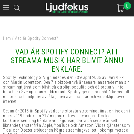
0
Hem
/
Vad är Spotify Connect?
VAD ÄR SPOTIFY CONNECT? ATT
STREAMA MUSIK HAR BLIVIT ÄNNU
ENKLARE.
Spotify Technology S.A. grundades den 23:e april 2006 av Daniel Ek
och Martin Lorentzon. Den 7:e oktober två år senare lanserade man sin
streamingtjänst som blivit så otroligt populär, och då pratar vi inte
bara här i Sverige utan världen runt. Spotify ger dig snabbt åtkomst till
miljoner och miljoner av låtar, men även poddar och videoklipp över
internet.
Sedan år 2015 är Spotify världens största streamingtjänst online och i
mars 2019 hade man 217 miljoner aktiva användare. Dock är
konkurrensen idag hårdare än någonsin, där vi på senare år sett
liknande tjänster från Apple, YouTube och Amazon. Vissa tjänster som
Tidal och Deezer erbjuder en högre streamingkvalitet i okomprimerade