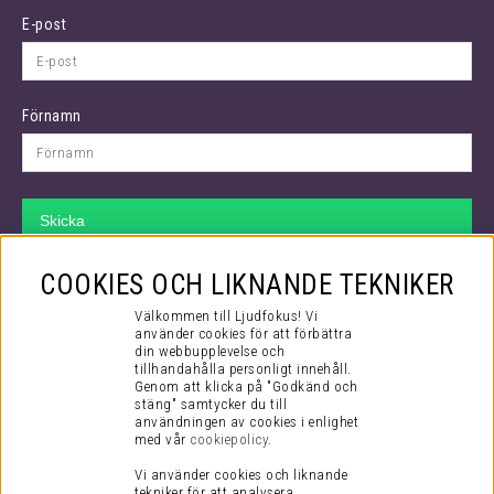
E-post
Förnamn
Skicka
VÅR SUPPORT
COOKIES OCH LIKNANDE TEKNIKER
Hos oss kan du räkna med att få bästa tänkbara support både före
Välkommen till Ljudfokus! Vi
ditt köp och efter. Även efter att du checkat ut i kassan så fortsätter
använder cookies för att förbättra
din webbupplevelse och
vårt jobb.
tillhandahålla personligt innehåll.
Genom att klicka på "Godkänd och
Via mail kommer du i kontakt med vår kompetenta kundtjänst som
stäng" samtycker du till
mer än gärna hjälper dig med alla dina frågor, stora som små!
användningen av cookies i enlighet
med vår
cookiepolicy
.
Du når oss på supporten:
Vi använder cookies och liknande
tekniker för att analysera