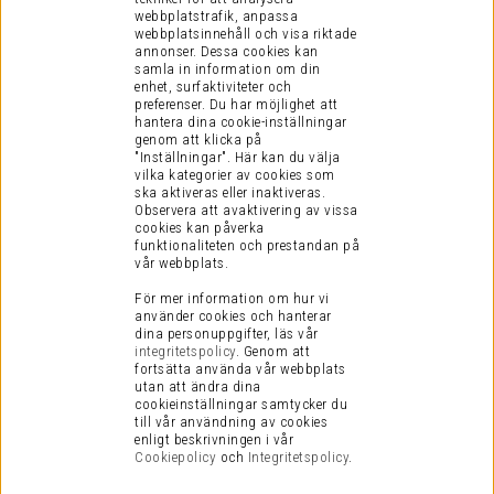
E-post:
support@ljudfokus.se
webbplatstrafik, anpassa
(vardagar kl 8-17)
webbplatsinnehåll och visa riktade
annonser. Dessa cookies kan
samla in information om din
KUNDINFORMATION
enhet, surfaktiviteter och
preferenser.
Du har möjlighet att
Visselblåsning
hantera dina cookie-inställningar
Köpvillkor
genom att klicka på
"Inställningar". Här kan du välja
Vanliga Frågor
vilka kategorier av cookies som
Presentkort
ska aktiveras eller inaktiveras.
Observera att avaktivering av vissa
Integritetspolicy
cookies kan påverka
funktionaliteten och prestandan på
Cookies
vår webbplats.
Retur
För mer information om hur vi
Service / Garanti
använder cookies och hanterar
dina personuppgifter, läs vår
Vi är en certifierad E-handel
integritetspolicy
.
Genom att
fortsätta använda vår webbplats
utan att ändra dina
cookieinställningar samtycker du
till vår användning av cookies
enligt beskrivningen i vår
Cookiepolicy
och
Integritetspolicy
.