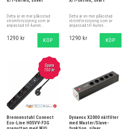
X/T-serien, silver
X/T-serien, svart
Detta är en mer påkostad
Detta är en mer påkostad
strömförsörjning som är
strömförsörjning som är
anpassad till Aunes...
anpassad till Aunes...
1290 kr
1290 kr
KÖP
KÖP
Spara
150
kr
Brennenstuhl Connect
Dynavox X2000 nätfilter
Eco-Line H05VV-F3G
med Master/Slave-
grenuttag med Wifi
funktion, silver