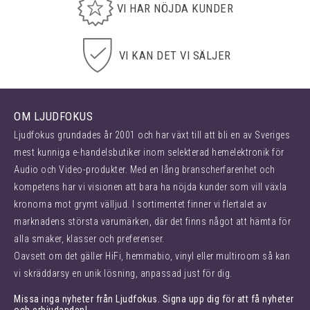
VI HAR NÖJDA KUNDER
VI KAN DET VI SÄLJER
OM LJUDFOKUS
Ljudfokus grundades år 2001 och har växt till att bli en av Sveriges
mest kunniga e-handelsbutiker inom selekterad hemelektronik för
Audio och Video-produkter. Med en lång branscherfarenhet och
kompetens har vi visionen att bara ha nöjda kunder som vill växla
kronorna mot grymt välljud. I sortimentet finner vi flertalet av
marknadens största varumärken, där det finns något att hämta för
alla smaker, klasser och preferenser.
Oavsett om det gäller HiFi, hemmabio, vinyl eller multiroom så kan
vi skräddarsy en unik lösning, anpassad just för dig.
Missa inga nyheter från Ljudfokus. Signa upp dig för att få nyheter
och erbjudanden!