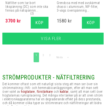
Nätfilter som tar bort
Grendosa med med avskärmat
likspänning (DC) som inte ska
chassi i aluminium, NIF-filter,
finnas på nätspännin...
3-vägs överspänning...
(2)
3700 kr
1580 kr
KÖP
KÖP
VISA FLER...
1
2
3
Nästa
»
STRÖMPRODUKTER - NÄTFILTRERING
Det kommer oftast som ett naturligt sista steg att man ser över sin
strömmatning i Hifi- och hemmabioanläggningen, efter att man sett
över valet av
högtalare
,
förstärkare
och
kablar
, samt att man sett över
högtalarnas rumsplacering. Det många inte tänker på är att oren ström
i elektronikapparaterna har en degraderande effekt på dess prestanda,
och då kommer olika typer av strömrenare och nätfiltreringar att bidra