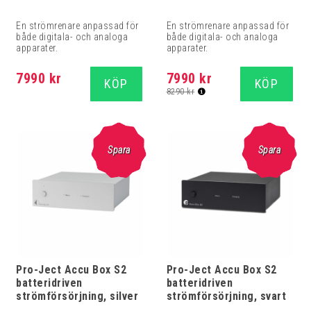
En strömrenare anpassad för
En strömrenare anpassad för
både digitala- och analoga
både digitala- och analoga
apparater.
apparater.
7990 kr
7990 kr
KÖP
KÖP
8290 kr
Spara
Spara
Pro-Ject Accu Box S2
Pro-Ject Accu Box S2
batteridriven
batteridriven
strömförsörjning, silver
strömförsörjning, svart