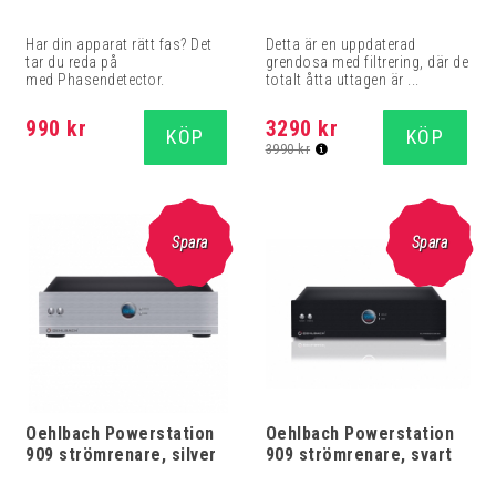
Har din apparat rätt fas? Det
Detta är en uppdaterad
tar du reda på
grendosa med filtrering, där de
med Phasendetector.
totalt åtta uttagen är ...
990 kr
3290 kr
KÖP
KÖP
3990 kr
Spara
Spara
Oehlbach Powerstation
Oehlbach Powerstation
909 strömrenare, silver
909 strömrenare, svart