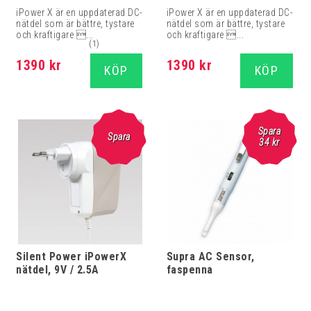
iPower X är en uppdaterad DC-
iPower X är en uppdaterad DC-
nätdel som är bättre, tystare
nätdel som är bättre, tystare
och kraftigare ...
och kraftigare ...
(1)
1390 kr
1390 kr
KÖP
KÖP
Spara
Spara
34
kr
Silent Power iPowerX
Supra AC Sensor,
nätdel, 9V / 2.5A
faspenna