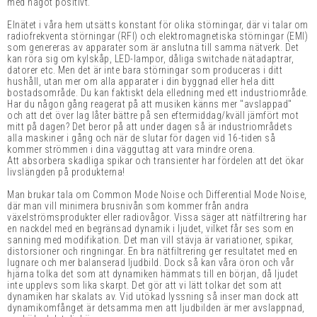
med något positivt.
Elnätet i våra hem utsätts konstant för olika störningar, där vi talar om
radiofrekventa störningar (RFI) och elektromagnetiska störningar (EMI)
som genereras av apparater som är anslutna till samma nätverk. Det
kan röra sig om kylskåp, LED-lampor, dåliga switchade nätadaptrar,
datorer etc. Men det är inte bara störningar som produceras i ditt
hushåll, utan mer om alla apparater i din byggnad eller hela ditt
bostadsområde. Du kan faktiskt dela elledning med ett industriområde.
Har du någon gång reagerat på att musiken känns mer "avslappad"
och att det över lag låter bättre på sen eftermiddag/kväll jämfört mot
mitt på dagen? Det beror på att under dagen så är industriområdets
alla maskiner i gång och när de slutar för dagen vid 16-tiden så
kommer strömmen i dina vägguttag att vara mindre orena.
Att absorbera skadliga spikar och transienter har fördelen att det ökar
livslängden på produkterna!
Man brukar tala om Common Mode Noise och Differential Mode Noise,
där man vill minimera brusnivån som kommer från andra
växelströmsprodukter eller radiovågor. Vissa säger att nätfiltrering har
en nackdel med en begränsad dynamik i ljudet, vilket får ses som en
sanning med modifikation. Det man vill stävja är variationer, spikar,
distorsioner och ringningar. En bra nätfiltrering ger resultatet med en
lugnare och mer balanserad ljudbild. Dock så kan våra öron och vår
hjärna tolka det som att dynamiken hämmats till en början, då ljudet
inte upplevs som lika skarpt. Det gör att vi lätt tolkar det som att
dynamiken har skalats av. Vid utökad lyssning så inser man dock att
dynamikomfånget är detsamma men att ljudbilden är mer avslappnad,