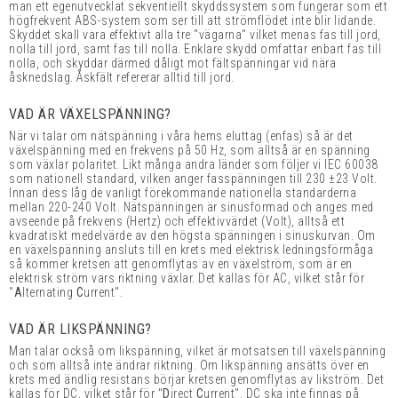
man ett egenutvecklat sekventiellt skyddssystem som fungerar som ett
högfrekvent ABS-system som ser till att strömflödet inte blir lidande.
Skyddet skall vara effektivt alla tre "vägarna" vilket menas fas till jord,
nolla till jord, samt fas till nolla. Enklare skydd omfattar enbart fas till
nolla, och skyddar därmed dåligt mot fältspänningar vid nära
åsknedslag. Åskfält refererar alltid till jord.
VAD ÄR VÄXELSPÄNNING?
När vi talar om nätspänning i våra hems eluttag (enfas) så är det
växelspänning med en frekvens på 50 Hz, som alltså är en spänning
som växlar polaritet. Likt många andra länder som följer vi IEC 60038
som nationell standard, vilken anger fasspänningen till 230 ±23 Volt.
Innan dess låg de vanligt förekommande nationella standarderna
mellan 220-240 Volt. Nätspänningen är sinusformad och anges med
avseende på frekvens (Hertz) och effektivvärdet (Volt), alltså ett
kvadratiskt medelvärde av den högsta spänningen i sinuskurvan. Om
en växelspänning ansluts till en krets med elektrisk ledningsförmåga
så kommer kretsen att genomflytas av en växelström, som är en
elektrisk ström vars riktning växlar. Det kallas för AC, vilket står för
"
A
lternating
C
urrent".
VAD ÄR LIKSPÄNNING?
Man talar också om likspänning, vilket är motsatsen till växelspänning
och som alltså inte ändrar riktning. Om likspänning ansätts över en
krets med ändlig resistans börjar kretsen genomflytas av likström. Det
kallas för DC, vilket står för "
D
irect
C
urrent". DC ska inte finnas på