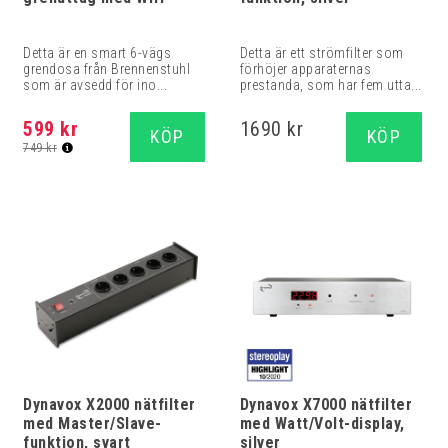
Detta är en smart 6-vägs
Detta är ett strömfilter som
grendosa från Brennenstuhl
förhöjer apparaternas
som är avsedd för ino...
prestanda, som har fem utta...
599 kr
1690 kr
KÖP
KÖP
749 kr
Dynavox X2000 nätfilter
Dynavox X7000 nätfilter
med Master/Slave-
med Watt/Volt-display,
funktion, svart
silver