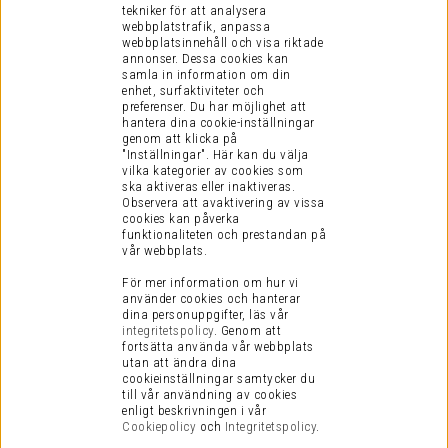
tekniker för att analysera
E-post:
support@ljudfokus.se
webbplatstrafik, anpassa
(vardagar kl 8-17)
webbplatsinnehåll och visa riktade
annonser. Dessa cookies kan
samla in information om din
KUNDINFORMATION
enhet, surfaktiviteter och
preferenser.
Du har möjlighet att
Visselblåsning
hantera dina cookie-inställningar
Köpvillkor
genom att klicka på
"Inställningar". Här kan du välja
Vanliga Frågor
vilka kategorier av cookies som
Presentkort
ska aktiveras eller inaktiveras.
Observera att avaktivering av vissa
Integritetspolicy
cookies kan påverka
funktionaliteten och prestandan på
Cookies
vår webbplats.
Retur
För mer information om hur vi
Service / Garanti
använder cookies och hanterar
dina personuppgifter, läs vår
Vi är en certifierad E-handel
integritetspolicy
.
Genom att
fortsätta använda vår webbplats
utan att ändra dina
cookieinställningar samtycker du
till vår användning av cookies
enligt beskrivningen i vår
Cookiepolicy
och
Integritetspolicy
.