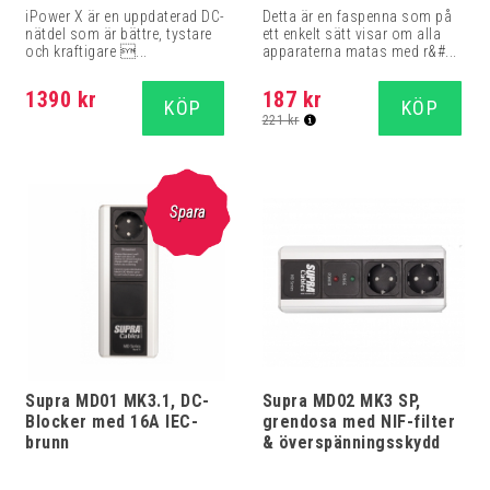
iPower X är en uppdaterad DC-
Detta är en faspenna som på
nätdel som är bättre, tystare
ett enkelt sätt visar om alla
och kraftigare ...
apparaterna matas med r&#...
1390 kr
187 kr
KÖP
KÖP
221 kr
Spara
Supra MD01 MK3.1, DC-
Supra MD02 MK3 SP,
Blocker med 16A IEC-
grendosa med NIF-filter
brunn
& överspänningsskydd