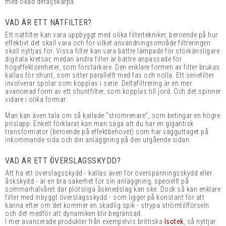
med ökad detaljskärpa.
VAD ÄR ETT NÄTFILTER?
Ett nätfilter kan vara uppbyggt med olika filtertekniker, beroende på hur
effektivt det skall vara och för vilket användningsområde filtreringen
skall nyttjas för. Vissa filter kan vara bättre lämpade för störkänsligare
digitala kretsar, medan andra filter är bättre anpassade för
högeffektsenheter, som förstärkare. Den enklare formen av filter brukas
kallas för shunt, som sitter parallellt med fas och nolla. Ett seriefilter
involverar spolar som kopplas i serie. Deltafiltrering är en mer
avancerad form av ett shuntfilter, som kopplas till jord. Och det spinner
vidare i olika formar.
Man kan även tala om så kallade "strömrenare", som betingar en högre
prislapp. Enkelt förklarat kan man säga att du har en gigantisk
transformator (beroende på effektbehovet) som har vägguttaget på
inkommande sida och din anläggning på den utgående sidan.
VAD ÄR ETT ÖVERSLAGSSKYDD?
Att ha ett överslagsskydd - kallas även för överspänningsskydd eller
åskskydd - är en bra säkerhet för sin anläggning, speciellt på
sommarhalvåret där plötsliga åsknedslag kan ske. Dock så kan enklare
filter med inbyggt överslagsskydd - som ligger på konstant för att
känna efter om det kommer en skadlig spik - strypa strömtillförseln
och det medför att dynamiken blir begränsad.
I mer avancerade produkter från exempelvis brittiska
Isotek
, så nyttjar