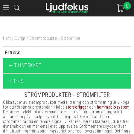
0
Hem
/
Övrigt
/
Strömprodukter - Strömfilter
Filtrera:
TILLVERKARE
PRIS
STRÖMPRODUKTER - STRÖMFILTER
Olika typer av strömprodukter med filtrering och strömrening är viktiga
för att förbättra prestandan i både
stereoriggar
och
hemmabiosystem
.
De tar bort elektriska störningar och "brus" från strömkällan, vilket
annars kan påverka ljudkvaliteten negativt. Genom att filtrera
strömmen får du en renare signal, vilket resulterar i klarare ljud, bättre
dynamik och en mer detaljerad upplevelse. Strömrenare skyddar även
din utrustning från spänningsvariationer och överspänningar. Det finns