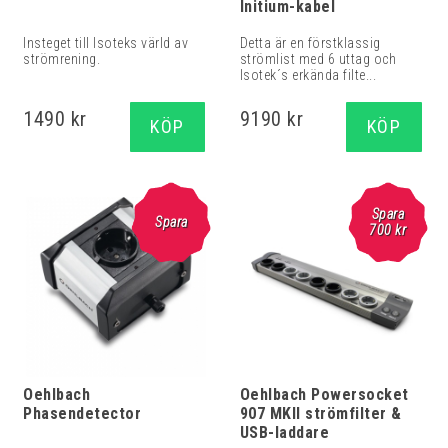
Initium-kabel
Insteget till Isoteks värld av
Detta är en förstklassig
strömrening.
strömlist med 6 uttag och
Isotek´s erkända filte...
1490 kr
9190 kr
KÖP
KÖP
Spara
Spara
700
kr
Oehlbach
Oehlbach Powersocket
Phasendetector
907 MKII strömfilter &
USB-laddare