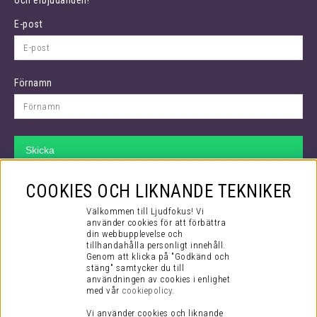
E-post
Förnamn
Skicka
VÅR SUPPORT
COOKIES OCH LIKNANDE TEKNIKER
Hos oss kan du räkna med att få bästa tänkbara support både före
Välkommen till Ljudfokus! Vi
ditt köp och efter. Även efter att du checkat ut i kassan så fortsätter
använder cookies för att förbättra
din webbupplevelse och
vårt jobb.
tillhandahålla personligt innehåll.
Genom att klicka på "Godkänd och
Via mail kommer du i kontakt med vår kompetenta kundtjänst som
stäng" samtycker du till
mer än gärna hjälper dig med alla dina frågor, stora som små!
användningen av cookies i enlighet
med vår
cookiepolicy
.
Du når oss på supporten:
Vi använder cookies och liknande