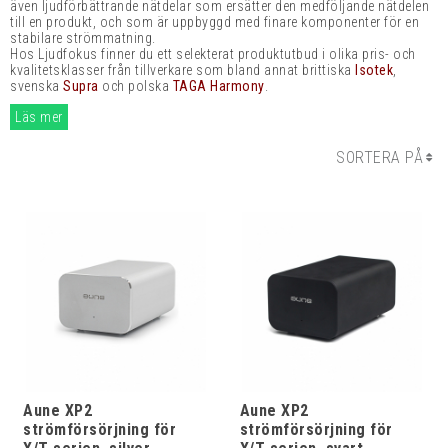
även ljudförbättrande nätdelar som ersätter den medföljande nätdelen
till en produkt, och som är uppbyggd med finare komponenter för en
stabilare strömmatning.
Hos Ljudfokus finner du ett selekterat produktutbud i olika pris- och
kvalitetsklasser från tillverkare som bland annat brittiska
Isotek
,
svenska
Supra
och polska
TAGA Harmony
.
Läs mer
SORTERA PÅ
Aune XP2
Aune XP2
strömförsörjning för
strömförsörjning för