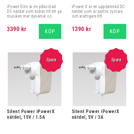
iPower Elite är en påkostad
iPower X är en uppdaterad DC-
DC-nätdel som bidrar till ett ge
nätdel som är bättre, tystare
musiken mer dynamik oc...
och kraftigare ...
3390 kr
1390 kr
KÖP
KÖP
Spara
Spara
Silent Power iPowerX
Silent Power iPowerX
nätdel, 15V / 1.5A
nätdel, 5V / 3A