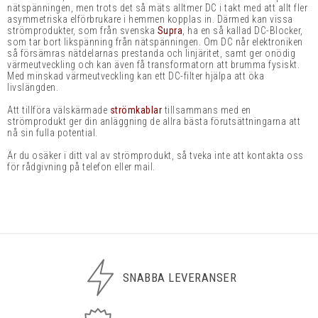
nätspänningen, men trots det så mäts alltmer DC i takt med att allt fler
asymmetriska elförbrukare i hemmen kopplas in. Därmed kan vissa
strömprodukter, som från svenska
Supra
, ha en så kallad DC-Blocker,
som tar bort likspänning från nätspänningen. Om DC når elektroniken
så försämras nätdelarnas prestanda och linjäritet, samt ger onödig
värmeutveckling och kan även få transformatorn att brumma fysiskt.
Med minskad värmeutveckling kan ett DC-filter hjälpa att öka
livslängden.
Att tillföra välskärmade
strömkablar
tillsammans med en
strömprodukt ger din anläggning de allra bästa förutsättningarna att
nå sin fulla potential.
Är du osäker i ditt val av strömprodukt, så tveka inte att kontakta oss
för rådgivning på telefon eller mail.
SNABBA LEVERANSER