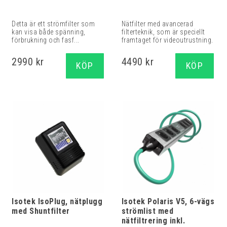
Detta är ett strömfilter som
Nätfilter med avancerad
kan visa både spänning,
filterteknik, som är speciellt
förbrukning och fasf...
framtaget för videoutrustning.
2990 kr
4490 kr
KÖP
KÖP
Isotek IsoPlug, nätplugg
Isotek Polaris V5, 6-vägs
med Shuntfilter
strömlist med
nätfiltrering inkl.