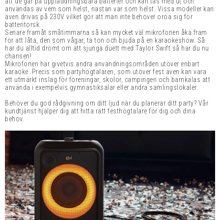
att de går på uppladdningsbara batterier och kan tas med ut och
användas av vem som helst, nästan var som helst. Vissa modeller kan
även drivas på 230V vilket gör att man inte behöver oroa sig för
batteritorsk.
Senare framåt småtimmarna så kan mycket väl mikrofonen åka fram
för att låta, den som vågar, ta ton och bjuda på en karaokeshow. Så
har du alltid drömt om att sjunga duett med Taylor Swift så har du nu
chansen!
Mikrofonen har givetvis andra användningsområden utöver enbart
karaoke. Precis som partyhögtalaren, som utöver fest även kan vara
ett utmärkt inslag för föreningar, skolor, campingen och barnkalas att
använda i exempelvis gymnastiksalar eller andra samlingslokaler.
Behöver du god rådgivning om ditt ljud när du planerar ditt party? Vår
kundtjänst hjälper dig att hitta rätt festhögtalare för dig och dina
behov.