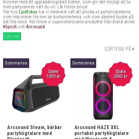
kommer med ett uppladdningsbart batteri, som gör det möjligt att ta
med partyvännen vart du vill. Låt festen börja!
Här hos
Ljudfokus
har vi medvetet valt att plocka ut partyhögtalarna
som imponerar lite mer än konkurrenterna, och som därmed bjuder på
det lilla extra. Här finner vi superintressanta produkter från bland annat
Klipsch
och
Arcsound
.
Läs mer
SORTERA PÅ
Sommarrea
Sommarrea
Spara
Spara
1000
kr
2992
kr
Arcsound Steam, bärbar
Arcsound HAZE XXL
partyhögtalare med
portabel partyhögtalare