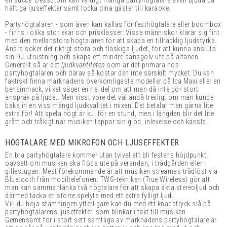
en succé. Dessutom kan väldigt många partyhögtalare även bjuda på
häftiga ljuseffekter samt locka dina gäster till karaoke.
Partyhögtalaren - som även kan kallas för festhögtalare eller boombox
- finns i olika storlekar och prisklasser. Vissa människor klarar sig fint
med den mellanstora högtalaren för att skapa en tillräcklig ljudstyrka.
Andra söker det riktigt stora och fläskiga ljudet, för att kunna ansluta
sin DJ-utrustning och skapa ett mindre dansgolv ute på altanen.
Generellt så är det
ljudkvantiteten
som är det primära hos
partyhögtalaren och därav så kostar den inte särskilt mycket. Du kan
faktiskt finna marknadens överkomligaste modeller på Ica Maxi eller en
bensinmack, vilket säger en hel del om att man då inte gör stort
anspråk på ljudet. Men visst vore det väl ändå trevligt om man kunde
baka in en viss mängd ljudkvalitet i mixen. Det betalar man gärna lite
extra för! Att spela högt är kul för en stund, men i längden blir det lite
grått och tråkigt när musiken tappar sin glöd, inlevelse och känsla.
HÖGTALARE MED MIKROFON OCH LJUSEFFEKTER
En bra partyhögtalare kommer utan tvivel att bli festens höjdpunkt,
oavsett om musiken ska flöda ute på verandan, i trädgården eller i
gillestugan. Mest förekommande är att musiken streamas trådlöst via
Bluetooth från mobiltelefonen. TWS-tekniken (True Wireless) gör att
man kan sammanlänka två högtalare för att skapa äkta stereoljud och
därmed täcka en större spelyta med ett extra fylligt ljud.
Vill du höja stämningen ytterligare kan du med ett knapptryck slå på
partyhögtalarens ljuseffekter, som blinkar i takt till musiken.
Gemensamt för i stort sett samtliga av marknadens partyhögtalare är