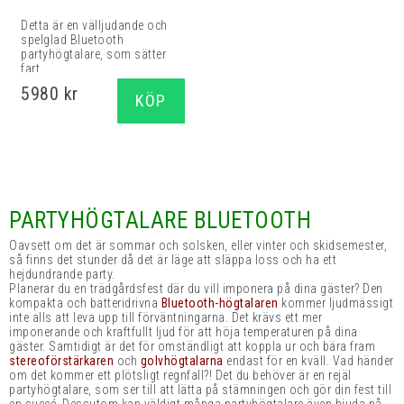
Detta är en välljudande och
spelglad Bluetooth
partyhögtalare, som sätter
fart...
5980 kr
KÖP
PARTYHÖGTALARE BLUETOOTH
Oavsett om det är sommar och solsken, eller vinter och skidsemester,
så finns det stunder då det är läge att släppa loss och ha ett
hejdundrande party.
Planerar du en trädgårdsfest där du vill imponera på dina gäster? Den
kompakta och batteridrivna
Bluetooth-högtalaren
kommer ljudmässigt
inte alls att leva upp till förväntningarna. Det krävs ett mer
imponerande och kraftfullt ljud för att höja temperaturen på dina
gäster. Samtidigt är det för omständligt att koppla ur och bära fram
stereoförstärkaren
och
golvhögtalarna
endast för en kväll. Vad händer
om det kommer ett plötsligt regnfall?! Det du behöver är en rejäl
partyhögtalare, som ser till att lätta på stämningen och gör din fest till