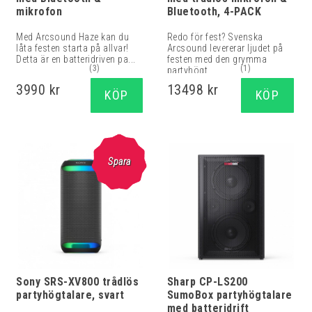
mikrofon
Bluetooth, 4-PACK
Med Arcsound Haze kan du
Redo för fest? Svenska
låta festen starta på allvar!
Arcsound levererar ljudet på
Detta är en batteridriven pa...
festen med den grymma
(3)
(1)
partyhögt...
3990 kr
13498 kr
KÖP
KÖP
Spara
Sony SRS-XV800 trådlös
Sharp CP-LS200
partyhögtalare, svart
SumoBox partyhögtalare
med batteridrift