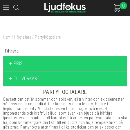
0
Hem
/
Högtalare
/
Partyhögtalare
Filtrera:
PRIS
TILLVERKARE
PARTYHÖGTALARE
Oavsett om det är sommar och solsken, eller vinter och skidsemester,
så finns det stunder då det är läge att släppa loss och ha ett
hejdundrande party. Vill du ta festen till en högre nivå med ett
imponerande och kraftfullt ljud, som även kan bjuda på häftiga
ljuseffekter och bjuda in till karaoke? Då är det en partyhögtalare du ska
ha, som kommer göra din fest till en succé och höja temperaturen på
gästerna. Partyhögtalaren finns i olika storlekar och prisklasser och