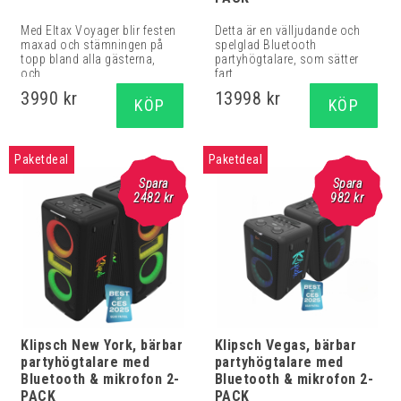
Med Eltax Voyager blir festen
Detta är en välljudande och
maxad och stämningen på
spelglad Bluetooth
topp bland alla gästerna,
partyhögtalare, som sätter
och...
fart...
3990 kr
13998 kr
KÖP
KÖP
Paketdeal
Paketdeal
Spara
Spara
2482 kr
982 kr
Klipsch New York, bärbar
Klipsch Vegas, bärbar
partyhögtalare med
partyhögtalare med
Bluetooth & mikrofon 2-
Bluetooth & mikrofon 2-
PACK
PACK