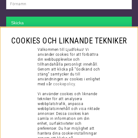
Skicka
VÅR SUPPORT
COOKIES OCH LIKNANDE TEKNIKER
Hos oss kan du räkna med att få bästa tänkbara support både före
Välkommen till Ljudfokus! Vi
ditt köp och efter. Även efter att du checkat ut i kassan så fortsätter
använder cookies för att förbättra
din webbupplevelse och
vårt jobb.
tillhandahålla personligt innehåll.
Genom att klicka på "Godkänd och
Via mail kommer du i kontakt med vår kompetenta kundtjänst som
stäng" samtycker du till
mer än gärna hjälper dig med alla dina frågor, stora som små!
användningen av cookies i enlighet
med vår
cookiepolicy
.
Du når oss på supporten:
Vi använder cookies och liknande
tekniker för att analysera
E-post:
support@ljudfokus.se
webbplatstrafik, anpassa
(vardagar kl 8-17)
webbplatsinnehåll och visa riktade
annonser. Dessa cookies kan
samla in information om din
KUNDINFORMATION
enhet, surfaktiviteter och
preferenser.
Du har möjlighet att
Visselblåsning
hantera dina cookie-inställningar
Köpvillkor