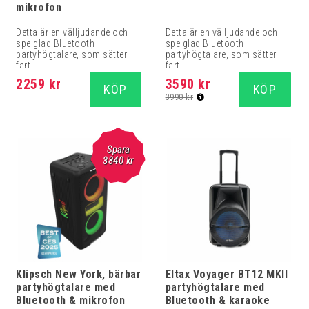
mikrofon
Detta är en välljudande och
Detta är en välljudande och
spelglad Bluetooth
spelglad Bluetooth
partyhögtalare, som sätter
partyhögtalare, som sätter
fart...
fart...
2259 kr
3590 kr
KÖP
KÖP
3990 kr
Spara
3840
kr
Klipsch New York, bärbar
Eltax Voyager BT12 MKII
partyhögtalare med
partyhögtalare med
Bluetooth & mikrofon
Bluetooth & karaoke