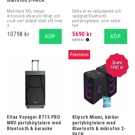
mikrofon 2-PACK
Med Haze XXL menar
Detta är en välljudande och
Arcsound allvar på riktigt och
spelglad Bluetooth
visar vart skåpet skall stå med
partyhögtalare, som sätter
d...
fart...
10798 kr
5690 kr
KÖP
KÖP
6479 kr
Paketdeal
Spara
1982 kr
Eltax Voyager BT15 PRO
Klipsch Miami, bärbar
MKII partyhögtalare med
partyhögtalare med
Bluetooth & karaoke
Bluetooth & mikrofon 2-
PACK