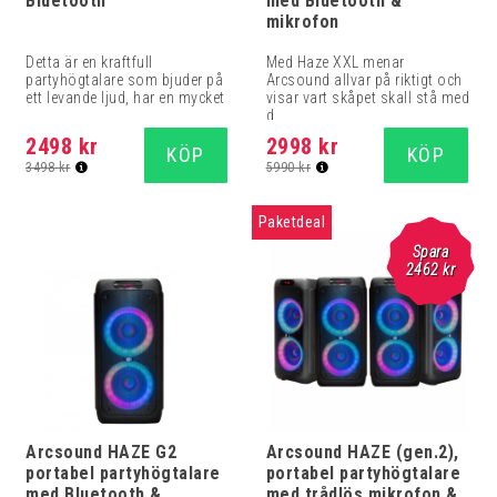
Bluetooth
med Bluetooth &
mikrofon
Detta är en kraftfull
Med Haze XXL menar
partyhögtalare som bjuder på
Arcsound allvar på riktigt och
ett levande ljud, har en mycket
visar vart skåpet skall stå med
...
d...
2498 kr
2998 kr
KÖP
KÖP
3498 kr
5990 kr
Paketdeal
Spara
2462 kr
Arcsound HAZE G2
Arcsound HAZE (gen.2),
portabel partyhögtalare
portabel partyhögtalare
med Bluetooth &
med trådlös mikrofon &