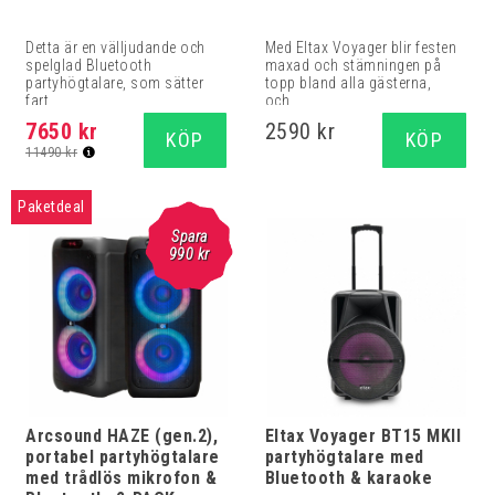
Detta är en välljudande och
Med Eltax Voyager blir festen
spelglad Bluetooth
maxad och stämningen på
partyhögtalare, som sätter
topp bland alla gästerna,
fart...
och...
7650 kr
2590 kr
KÖP
KÖP
11490 kr
Paketdeal
Spara
990 kr
Arcsound HAZE (gen.2),
Eltax Voyager BT15 MKII
portabel partyhögtalare
partyhögtalare med
med trådlös mikrofon &
Bluetooth & karaoke