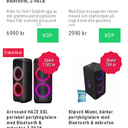
Bluetooth, 2-PACK
Redo för fest? Dubbelt upp av
Med Eltax Voyager blir festen
den grymma partyhögtalaren
maxad och stämningen på
Haze från svenska Arcsound!
topp bland alla gästerna,
(2)
och...
6990 kr
2990 kr
KÖP
KÖP
Paketdeal
Spara
Spara
1182 kr
789
kr
Arcsound HAZE XXL
Klipsch Miami, bärbar
portabel partyhögtalare
partyhögtalare med
med Bluetooth &
Bluetooth & mikrofon