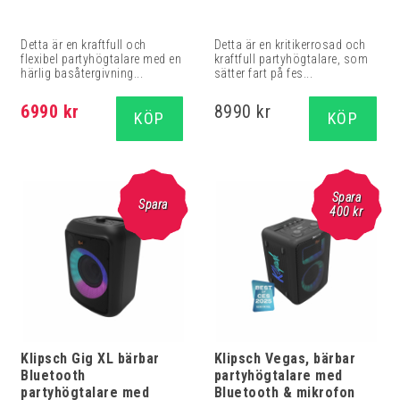
Detta är en kraftfull och
Detta är en kritikerrosad och
flexibel partyhögtalare med en
kraftfull partyhögtalare, som
härlig basåtergivning...
sätter fart på fes...
6990 kr
8990 kr
KÖP
KÖP
Spara
Spara
400
kr
Klipsch Gig XL bärbar
Klipsch Vegas, bärbar
Bluetooth
partyhögtalare med
partyhögtalare med
Bluetooth & mikrofon