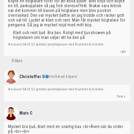
Köpte en högtalare först för att kolla ljudet. Blev nöjd och köpte 
en till, parkopplade så jag fick stereoeffekt. Brukar vara kritisk 
när det kommer till basen på högtalare men blev positivt 
överraskad. Den var mycket bättre än jag trodde och räcker gott 
och väl till. Ljudet är klart och rent. Man får mycket högtalare för 
pengarna. Så jag är mycket nöjd med mitt köp.
Klart och rent ljud. Bra bas. Roligt med ljusshowen på
högtalaren om man väljer att ha den på.
Arcsound HAZE G2 portabel partyhögtalare med Bluetooth & mikrofon
i går
0 likes
Christoffer G
Verifierad köpare
Arcsound HAZE G2 portabel partyhögtalare med Bluetooth & mikrofon
förra v.
Mats C
Mycket bra ljud, klart med en snärtig bas.<br>Även när du vrider 
på.<br><br>