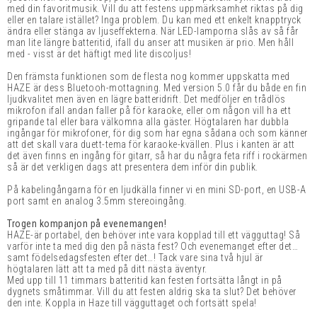
med din favoritmusik. Vill du att festens uppmärksamhet riktas på dig
eller en talare istället? Inga problem. Du kan med ett enkelt knapptryck
ändra eller stänga av ljuseffekterna. När LED-lamporna slås av så får
man lite längre batteritid, ifall du anser att musiken är prio. Men håll
med - visst är det häftigt med lite discoljus!
Den främsta funktionen som de flesta nog kommer uppskatta med
HAZE är dess Bluetooh-mottagning. Med version 5.0 får du både en fin
ljudkvalitet men även en lägre batteridrift. Det medföljer en trådlös
mikrofon ifall andan faller på för karaoke, eller om någon vill ha ett
gripande tal eller bara välkomna alla gäster. Högtalaren har dubbla
ingångar för mikrofoner, för dig som har egna sådana och som känner
att det skall vara duett-tema för karaoke-kvällen. Plus i kanten är att
det även finns en ingång för gitarr, så har du några feta riff i rockärmen
så är det verkligen dags att presentera dem inför din publik.
På kabelingångarna för en ljudkälla finner vi en mini SD-port, en USB-A
port samt en analog 3.5mm stereoingång.
Trogen kompanjon på evenemangen!
HAZE-är portabel, den behöver inte vara kopplad till ett vägguttag! Så
varför inte ta med dig den på nästa fest? Och evenemanget efter det…
samt födelsedagsfesten efter det…! Tack vare sina två hjul är
högtalaren lätt att ta med på ditt nästa äventyr.
Med upp till 11 timmars batteritid kan festen fortsätta långt in på
dygnets småtimmar. Vill du att festen aldrig ska ta slut? Det behöver
den inte. Koppla in Haze till vägguttaget och fortsätt spela!