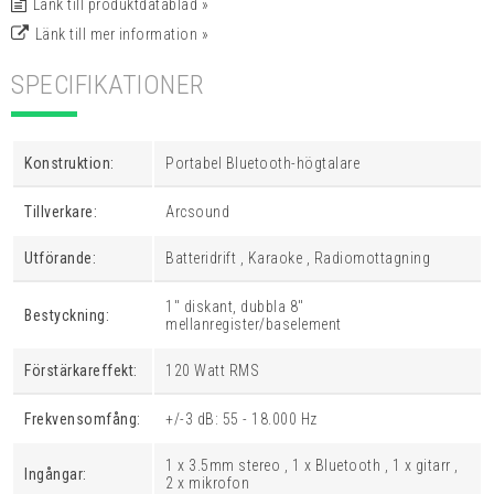
Länk till produktdatablad »
Länk till mer information »
SPECIFIKATIONER
Konstruktion:
Portabel Bluetooth-högtalare
Tillverkare:
Arcsound
Utförande:
Batteridrift , Karaoke , Radiomottagning
1" diskant, dubbla 8"
Bestyckning:
mellanregister/baselement
Förstärkareffekt:
120 Watt RMS
Frekvensomfång:
+/-3 dB: 55 - 18.000 Hz
1 x 3.5mm stereo , 1 x Bluetooth , 1 x gitarr ,
Ingångar:
2 x mikrofon