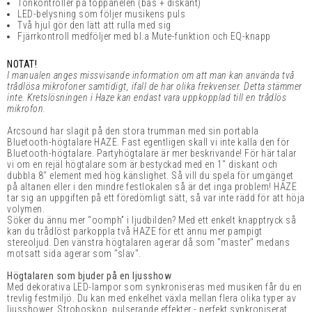
Tonkontroller på toppanelen (bas + diskant)
LED-belysning som följer musikens puls
Två hjul gör den lätt att rulla med sig
Fjärrkontroll medföljer med bl.a Mute-funktion och EQ-knapp
NOTAT!
I manualen anges missvisande information om att man kan använda två
trådlösa mikrofoner samtidigt, ifall de har olika frekvenser. Detta stämmer
inte. Kretslösningen i Haze kan endast vara uppkopplad till en trådlös
mikrofon.
Arcsound har slagit på den stora trumman med sin portabla
Bluetooth-högtalare HAZE. Fast egentligen skall vi inte kalla den för
Bluetooth-högtalare. Partyhögtalare är mer beskrivande! För här talar
vi om en rejäl högtalare som är bestyckad med en 1" diskant och
dubbla 8" element med hög känslighet. Så vill du spela för umgänget
på altanen eller i den mindre festlokalen så är det inga problem! HAZE
tar sig an uppgiften på ett föredömligt sätt, så var inte rädd för att höja
volymen.
Söker du ännu mer “oomph” i ljudbilden? Med ett enkelt knapptryck så
kan du trådlöst parkoppla två HAZE för ett ännu mer pampigt
stereoljud. Den vänstra högtalaren agerar då som "master" medans
motsatt sida agerar som "slav".
Högtalaren som bjuder på en ljusshow
Med dekorativa LED-lampor som synkroniseras med musiken får du en
trevlig festmiljö. Du kan med enkelhet växla mellan flera olika typer av
ljusshower. Stroboskop, pulserande effekter - perfekt synkroniserat