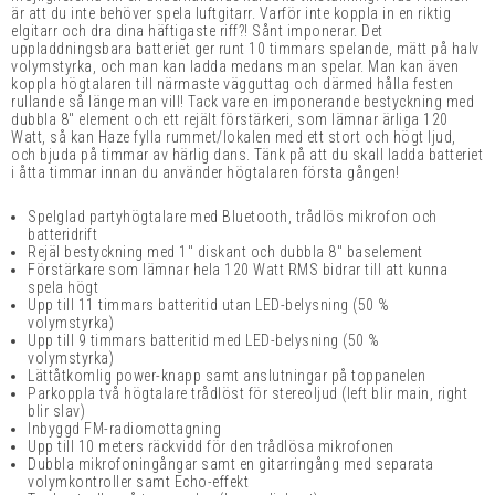
är att du inte behöver spela luftgitarr. Varför inte koppla in en riktig
elgitarr och dra dina häftigaste riff?! Sånt imponerar. Det
uppladdningsbara batteriet ger runt 10 timmars spelande, mätt på halv
volymstyrka, och man kan ladda medans man spelar.
Man kan även
koppla högtalaren till närmaste vägguttag och därmed hålla festen
rullande så länge man vill!
Tack vare en imponerande bestyckning med
dubbla 8" element och ett rejält förstärkeri, som lämnar ärliga 120
Watt, så kan Haze fylla rummet/lokalen med ett stort och högt ljud,
och bjuda på timmar av härlig dans. Tänk på att du skall ladda batteriet
i åtta timmar innan du använder högtalaren första gången!
Spelglad partyhögtalare med Bluetooth, trådlös mikrofon och
batteridrift
Rejäl bestyckning med 1" diskant och dubbla 8" baselement
Förstärkare som lämnar hela 120 Watt RMS bidrar till att kunna
spela högt
Upp till 11 timmars batteritid utan LED-belysning (50 %
volymstyrka)
Upp till 9 timmars batteritid med LED-belysning (50 %
volymstyrka)
Lättåtkomlig power-knapp samt anslutningar på toppanelen
Parkoppla två högtalare trådlöst för stereoljud (left blir main, right
blir slav)
Inbyggd FM-radiomottagning
Upp till 10 meters räckvidd för den trådlösa mikrofonen
Dubbla mikrofoningångar samt en gitarringång med separata
volymkontroller samt Echo-effekt