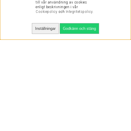
till vår användning av cookies
enligt beskrivningen i vår
Cookiepolicy
och
Integritetspolicy
.
Inställningar
Godkänn och stäng
SNABBA LEVERANSER
VI HAR NÖJDA KUNDER
VI KAN DET VI SÄLJER