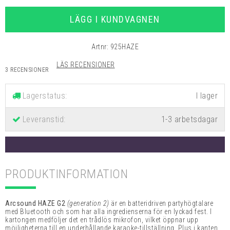
LÄGG I KUNDVAGNEN
Artnr:
925HAZE
LÄS RECENSIONER
3 RECENSIONER
Lagerstatus:
Leveranstid:
1-3 arbetsdagar
PRODUKTINFORMATION
Arcsound HAZE G2
(generation 2)
är en batteridriven partyhögtalare
med Bluetooth och som har alla ingredienserna för en lyckad fest. I
kartongen medföljer det en trådlös mikrofon, vilket öppnar upp
möjligheterna till en underhållande karaoke-tillställning. Plus i kanten