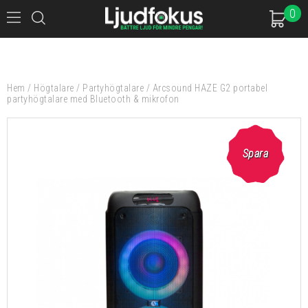
0
Hem
/
Högtalare
/
Partyhögtalare
/
Arcsound HAZE G2 portabel
partyhögtalare med Bluetooth & mikrofon
Spara