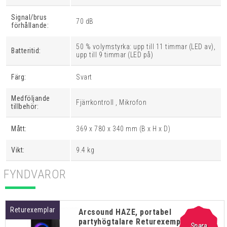
Signal/brus
70 dB
förhållande:
50 % volymstyrka: upp till 11 timmar (LED av),
Batteritid:
upp till 9 timmar (LED på)
Färg:
Svart
Medföljande
Fjärrkontroll , Mikrofon
tillbehör:
Mått:
369 x 780 x 340 mm (B x H x D)
Vikt:
9.4 kg
Returexemplar
Arcsound HAZE, portabel
partyhögtalare Returexemplar
Spara