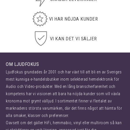
VI HAR NÖJDA KUNDER
VI KAN DET VI SÄLJER
OM LJUDFOKUS
Ljudfokus grundades år 2001 och har växt till att bli en av Sveriges
mest kunniga e-handelsbutiker inom selekterad hemelektronik för
Audio och Video-produkter. Med en lång branscherfarenhet och
kompetens har vi visionen att bara ha nöjda kunder som vill växla
kronorna mot grymt välljud. I sortimentet finner vi flertalet av
marknadens största varumärken, där det finns något att hämta för
alla smaker, klasser och preferenser.
Oavsett om det gäller HiFi, hemmabio, vinyl eller multiroom så kan
vi skräddarsy en unik lösning, anpassad just för dig.