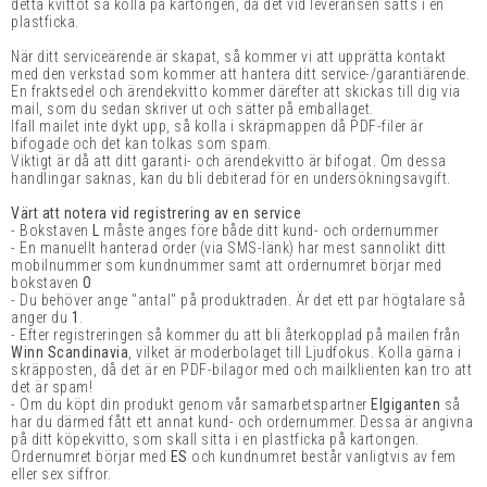
detta kvittot så kolla på kartongen, då det vid leveransen sätts i en
plastficka.
När ditt serviceärende är skapat, så kommer vi att upprätta kontakt
med den verkstad som kommer att hantera ditt service-/garantiärende.
En fraktsedel och ärendekvitto kommer därefter att skickas till dig via
mail, som du sedan skriver ut och sätter på emballaget.
Ifall mailet inte dykt upp, så kolla i skräpmappen då PDF-filer är
bifogade och det kan tolkas som spam.
Viktigt är då att ditt garanti- och ärendekvitto är bifogat. Om dessa
handlingar saknas, kan du bli debiterad för en undersökningsavgift.
Värt att notera vid registrering av en service
- Bokstaven
L
måste anges före både ditt kund- och ordernummer
- En manuellt hanterad order (via SMS-länk) har mest sannolikt ditt
mobilnummer som kundnummer samt att ordernumret börjar med
bokstaven
O
- Du behöver ange "antal" på produktraden. Är det ett par högtalare så
anger du
1
.
-
Efter registreringen så kommer du att bli återkopplad på mailen från
Winn Scandinavia
, vilket är moderbolaget till Ljudfokus.
Kolla gärna i
skräpposten, då det är en PDF-bilagor med och mailklienten kan tro att
det är spam
!
- Om du köpt din produkt genom vår samarbetspartner
Elgiganten
så
har du därmed fått ett annat kund- och ordernummer. Dessa är angivna
på ditt köpekvitto, som skall sitta i en plastficka på kartongen.
Ordernumret börjar med
ES
och kundnumret består vanligtvis av fem
eller sex siffror.