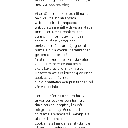
med vår
cookiepolicy
.
Du når oss på supporten:
Vi använder cookies och liknande
tekniker för att analysera
E-post:
support@ljudfokus.se
webbplatstrafik, anpassa
(vardagar kl 8-17)
webbplatsinnehåll och visa riktade
annonser. Dessa cookies kan
samla in information om din
KUNDINFORMATION
enhet, surfaktiviteter och
preferenser.
Du har möjlighet att
Visselblåsning
hantera dina cookie-inställningar
Köpvillkor
genom att klicka på
"Inställningar". Här kan du välja
Vanliga Frågor
vilka kategorier av cookies som
Presentkort
ska aktiveras eller inaktiveras.
Observera att avaktivering av vissa
Integritetspolicy
cookies kan påverka
funktionaliteten och prestandan på
Cookies
vår webbplats.
Retur
För mer information om hur vi
Service / Garanti
använder cookies och hanterar
dina personuppgifter, läs vår
Vi är en certifierad E-handel
integritetspolicy
.
Genom att
fortsätta använda vår webbplats
utan att ändra dina
cookieinställningar samtycker du
till vår användning av cookies