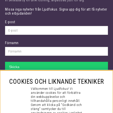
Missa inga nyheter från Ljudfokus. Signa upp dig för att få nyheter
och erbjudanden!
E-post
Förnamn
Skicka
VÅR SUPPORT
COOKIES OCH LIKNANDE TEKNIKER
Hos oss kan du räkna med att få bästa tänkbara support både före
Välkommen till Ljudfokus! Vi
ditt köp och efter. Även efter att du checkat ut i kassan så fortsätter
använder cookies för att förbättra
din webbupplevelse och
vårt jobb.
tillhandahålla personligt innehåll.
Genom att klicka på "Godkänd och
Via mail kommer du i kontakt med vår kompetenta kundtjänst som
stäng" samtycker du till
mer än gärna hjälper dig med alla dina frågor, stora som små!
användningen av cookies i enlighet