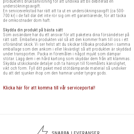
produktens bruksanvisning för att undvika att bli debiterad en
undersökningsavgift.
En serviceverkstad har rätt att ta ut en undersökningsavgift (ca 500-
700 kr) i de fall där det inte rör sig om ett garantiärende, för att täcka
de omkostnader dom haft.
Skydda din produkt på bästa sätt
Som avsändare har du ett ansvar för att paketera dina försändelser på
rätt sätt. Emballera produkten väl så att den kommer fram till oss i ett
oförändrat skick. Vi ser helst att du skickar tillbaka produkten i samma
emballage som den ankom i eller likvärdigt så att produkten är skyddad
under transporten. Packa in föremålen i något mjukt som dämpar
stötar. Lägg dem i en hård kartong som skyddar dem från att klämmas.
Skydda utskickande detaljer och ta hänsyn till föremålets känslighet,
vikt och form. Fyll ditt paket med stötdämpande material så undviker
du att det sjunker ihop om den hamnar under tyngre gods.
Klicka här för att komma till vår serviceportal!
SNABBA LEVERANSER