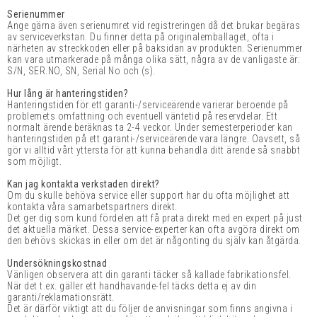
Serienummer
Ange gärna även serienumret vid registreringen då det brukar begäras
av serviceverkstan. Du finner detta på originalemballaget, ofta i
närheten av streckkoden eller på baksidan av produkten. Serienummer
kan vara utmarkerade på många olika sätt, några av de vanligaste är:
S/N, SER.NO, SN, Serial No och (s).
Hur lång är hanteringstiden?
Hanteringstiden för ett garanti-/serviceärende varierar beroende på
problemets omfattning och eventuell väntetid på reservdelar. Ett
normalt ärende beräknas ta 2-4 veckor. Under semesterperioder kan
hanteringstiden på ett garanti-/serviceärende vara längre. Oavsett, så
gör vi alltid vårt yttersta för att kunna behandla ditt ärende så snabbt
som möjligt.
Kan jag kontakta verkstaden direkt?
Om du skulle behöva service eller support har du ofta möjlighet att
kontakta våra samarbetspartners direkt.
Det ger dig som kund fördelen att få prata direkt med en expert på just
det aktuella märket. Dessa service-experter kan ofta avgöra direkt om
den behövs skickas in eller om det är någonting du själv kan åtgärda.
Undersökningskostnad
Vänligen observera att din garanti täcker så kallade fabrikationsfel.
När det t.ex. gäller ett handhavande-fel täcks detta ej av din
garanti/reklamationsrätt.
Det är därför viktigt att du följer de anvisningar som finns angivna i