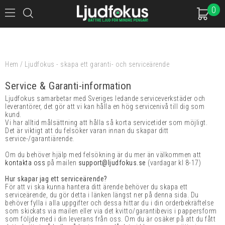
0
Hem
/
Ljudfokus - skapa ett garanti- och serviceärende
Service & Garanti-information
Ljudfokus samarbetar med Sveriges ledande serviceverkstäder och
leverantörer, det gör att vi kan hålla en hög servicenivå till dig som
kund.
Vi har alltid målsättning att hålla så korta servicetider som möjligt.
Det är viktigt att du felsöker varan innan du skapar ditt
service-/garantiärende.
Om du behöver hjälp med felsökning är du mer än välkommen att
kontakta oss
på mailen
support@ljudfokus.se
(vardagar kl 8-17)
Hur skapar jag ett serviceärende?
För att vi ska kunna hantera ditt ärende behöver du skapa ett
serviceärende, du gör detta i länken längst ner på denna sida. Du
behöver fylla i alla uppgifter och dessa hittar du i din orderbekräftelse
som skickats via mailen eller via det kvitto/garantibevis i pappersform
som följde med i din leverans från oss. Om du är osäker på att du fått