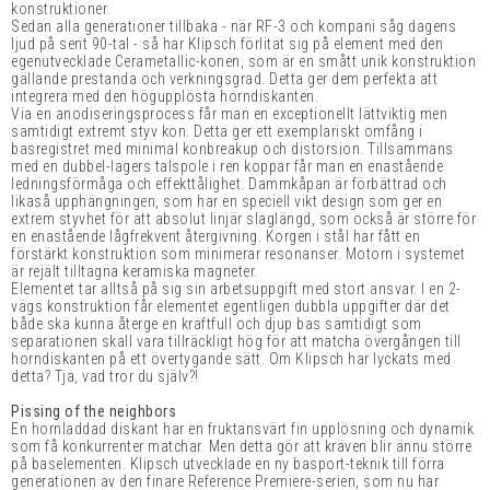
konstruktioner.
Sedan alla generationer tillbaka - när RF-3 och kompani såg dagens
ljud på sent 90-tal - så har Klipsch förlitat sig på element med den
egenutvecklade Cerametallic-konen, som är en smått unik konstruktion
gällande prestanda och verkningsgrad. Detta ger dem perfekta att
integrera med den högupplösta horndiskanten.
Via en anodiseringsprocess får man en exceptionellt lättviktig men
samtidigt extremt styv kon. Detta ger ett exemplariskt omfång i
basregistret med minimal konbreakup och distorsion. Tillsammans
med en dubbel-lagers talspole i ren koppar får man en enastående
ledningsförmåga och effekttålighet. Dammkåpan är förbättrad och
likaså upphängningen, som har en speciell vikt design som ger en
extrem styvhet för att absolut linjär slaglängd, som också är större för
en enastående lågfrekvent återgivning. Korgen i stål har fått en
förstärkt konstruktion som minimerar resonanser. Motorn i systemet
är rejält tilltagna keramiska magneter.
Elementet tar alltså på sig sin arbetsuppgift med stort ansvar. I en 2-
vägs konstruktion får elementet egentligen dubbla uppgifter där det
både ska kunna återge en kraftfull och djup bas samtidigt som
separationen skall vara tillräckligt hög för att matcha övergången till
horndiskanten på ett övertygande sätt. Om Klipsch har lyckats med
detta? Tja, vad tror du själv?!
Pissing of the neighbors
En hornladdad diskant har en fruktansvärt fin upplösning och dynamik
som få konkurrenter matchar. Men detta gör att kräven blir ännu större
på baselementen. Klipsch utvecklade en ny basport-teknik till förra
generationen av den finare Reference Premiere-serien, som nu har