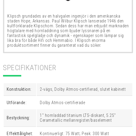
Klipsch grundades av en halvgalen ingenjör i den amerikanska
staden Hope, Arkansas. Paul Wilbur Klipsch lanserade 1946 den
kultförklarade Klipschorn. Sedan dess har man erbjudit marknaden
högtalare med hornladdning som bjuder lyssnaren på en
fantastisk spelglädje och dynamik - egenskaper som lämpar sig
lika bra för både Hifi och Hemmabio. I Klipsch enorma
produktsortiment finner du garanterat vad du söker.
SPECIFIKATIONER
Konstruktion:
2-vägs, Dolby Atmos-certifierad, slutet kabinett
Utförande:
Dolby Atmos-certifierade
1" hornladdad titanium LTS-diskant, 5.25"
Bestyckning:
Cerametallic mellanregister/baselement
Effekttålighet:
Kontinuerligt: 75 Watt; Peak: 300 Watt