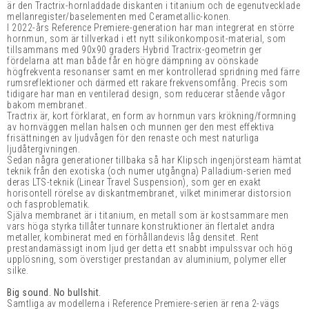
är den Tractrix-hornladdade diskanten i titanium och de egenutvecklade
mellanregister/baselementen med Cerametallic-konen.
I 2022-års Reference Premiere-generation har man integrerat en större
hornmun, som är tillverkad i ett nytt silikonkomposit-material, som
tillsammans med 90x90 graders Hybrid Tractrix-geometrin ger
fördelarna att man både får en högre dämpning av oönskade
högfrekventa resonanser samt en mer kontrollerad spridning med färre
rumsreflektioner och därmed ett rakare frekvensomfång. Precis som
tidigare har man en ventilerad design, som reducerar stående vågor
bakom membranet.
Tractrix är, kort förklarat, en form av hornmun vars krökning/formning
av hornväggen mellan halsen och munnen ger den mest effektiva
frisättningen av ljudvågen för den renaste och mest naturliga
ljudåtergivningen.
Sedan några generationer tillbaka så har Klipsch ingenjörsteam hämtat
teknik från den exotiska (och numer utgångna) Palladium-serien med
deras LTS-teknik (Linear Travel Suspension), som ger en exakt
horisontell rörelse av diskantmembranet, vilket minimerar distorsion
och fasproblematik.
Själva membranet är i titanium, en metall som är kostsammare men
vars höga styrka tillåter tunnare konstruktioner än flertalet andra
metaller, kombinerat med en förhållandevis låg densitet. Rent
prestandamässigt inom ljud ger detta ett snabbt impulssvar och hög
upplösning, som överstiger prestandan av aluminium, polymer eller
silke.
Big sound. No bullshit.
Samtliga av modellerna i Reference Premiere-serien är rena 2-vägs