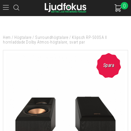
0
Hem
/
Högtalare
/
Surroundhögtalare
/
Klipsch RP-500SA II
hornladdade Dolby Atmos-högtalare, svart par
Spara