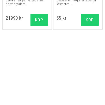
Detta är ett par välljudande
Detta är en högtalarkabel på
golvhögtalare ...
lösmeter ...
21990 kr
55 kr
KÖP
KÖP