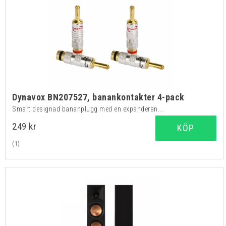
Dynavox BN207527, banankontakter 4-pack
Smart designad bananplugg med en expanderan...
249 kr
KÖP
(1)