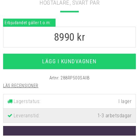
HÖGTALARE, SVART PAR
Erbjudandet gäller t.o.m:
8990
kr
LÄGG I KUNDVAGNEN
Artnr:
288RP500SAIIB
LÄS RECENSIONER
Lagerstatus:
Leveranstid:
1-3 arbetsdagar