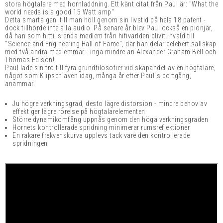
stora högtalare med hornladdning. Ett känt citat från Paul är: "What the
world needs is a good 15 Watt amp"
Detta smarta geni till man höll genom sin livstid på hela 18 patent -
dock tillhörde inte alla audio. På senare år blev Paul också en pionjär,
då han som hittills enda medlem från hifivärlden blivit invald till
"Science and Engineering Hall of Fame", där han delar celebert sällskap
med två andra medlemmar - inga mindre än Alexander Graham Bell och
Thomas Edison!
Paul lade sin tro till fyra grundfilosofier vid skapandet av en högtalare,
något som Klipsch även idag, många år efter Paul´s bortgång,
anammar.
Ju högre verkningsgrad, desto lägre distorsion - mindre behov av
effekt ger lägre rörelse på högtalarelementen
Större dynamikomfång uppnås genom den höga verkningsgraden
Hornets kontrollerade spridning minimerar rumsreflektioner
En rakare frekvenskurva upplevs tack vare den kontrollerade
spridningen