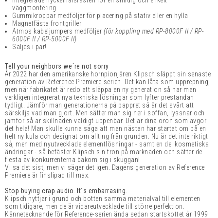
Integrerade nyckelhålsfästen för en smidig och enkelt
väggmontering
Gummikroppar medföljer för placering på stativ eller en hylla
Magnetfästa frontgriller
Atmos kabeljumpers medföljer
(för koppling med RP-8000F II / RP-
6000F II / RP-5000F II)
Säljes i par!
Tell your neighbors we´re not sorry
År 2022 har d
en amerikanske hornpionjären Klipsch släppt sin senaste
generation av Reference Premiere-serien. Det kan låta som upprepning,
men när fabrikatet är redo att släppa en ny generation så har man
verkligen integrerat nya tekniska lösningar som lyfter prestandan
tydligt. Jämför man generationerna på pappret så är det svårt att
särskilja vad man gjort. Men sätter man sig ner i soffan, lyssnar och
jämför så är skillnaden väldigt uppenbar. Det är dina öron som avgör
det hela! Man skulle kunna säga att man nästan har startat om på en
helt ny kula och designat om allting från grunden. Nu är det inte riktigt
så, men med nyutvecklade elementlösningar - samt en del kosmetiska
ändringar - så befäster Klipsch sin tron på marknaden och sätter de
flesta av konkurrenterna bakom sig i skuggan!
Vi sa det sist, men vi säger det igen.
Dagens generation av Reference
Premiere är finslipad till max.
Stop buying crap audio. It´s embarrasing.
Klipsch nyttjar i grund och botten samma materialval till elementen
som tidigare, men de är vidareutvecklade till större perfektion.
Kännetecknande för Reference-serien ända sedan startskottet år 1999