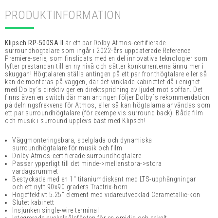
PRODUKTINFORMATION
Klipsch RP-500SA II
är ett par Dolby Atmos-certifierade
surroundhögtalare som ingår i 2022-års uppdaterade Reference
Premiere-serie, som finslipats med en del innovativa teknologier som
lyfter prestandan till en ny nivå och sätter konkurrenterna ännu mer i
skuggan! Högtalaren ställs antingen på ett par fronthögtalare eller så
kan de monteras på väggen, där det vinklade kabinettet då i enighet
med Dolby´s direktiv ger en direktspridning av ljudet mot soffan. Det
finns även en switch där man antingen följer Dolby´s rekommendation
på delningsfrekvens för Atmos, eller så kan högtalarna användas som
ett par surroundhögtalare (för exempelvis surround back). Både film
och musik i surround upplevs bäst med Klipsch!
Väggmonteringsbara, spelglada och dynamiska
surroundhögtalare för musik och film
Dolby Atmos-certifierade surroundhögtalare
Passar ypperligt till det minde->mellanstora->stora
vardagsrummet
Bestyckade med en 1" titaniumdiskant med LTS-upphängningar
och ett nytt 90x90 graders Tractrix-horn
Högeffektivt 5.25" element med vidareutvecklad Cerametallic-kon
Slutet kabinett
Insjunken single-wire terminal