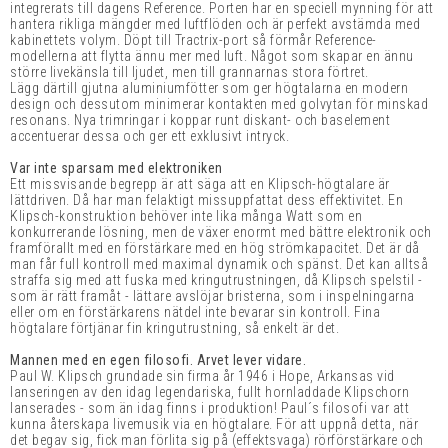
integrerats till dagens Reference. Porten har en speciell mynning för att
hantera rikliga mängder med luftflöden och är perfekt avstämda med
kabinettets volym. Döpt till Tractrix-port så förmår Reference-
modellerna att flytta ännu mer med luft. Något som skapar en ännu
större livekänsla till ljudet, men till grannarnas stora förtret.
Lägg därtill gjutna aluminiumfötter som ger högtalarna en modern
design och dessutom minimerar kontakten med golvytan för minskad
resonans. Nya trimringar i koppar runt diskant- och baselement
accentuerar dessa och ger ett exklusivt intryck.
Var inte sparsam med elektroniken
Ett missvisande begrepp är att säga att en Klipsch-högtalare är
lättdriven. Då har man felaktigt missuppfattat dess effektivitet. En
Klipsch-konstruktion behöver inte lika många Watt som en
konkurrerande lösning, men de växer enormt med bättre elektronik och
framförallt med en förstärkare med en hög strömkapacitet. Det är då
man får full kontroll med maximal dynamik och spänst. Det kan alltså
straffa sig med att fuska med kringutrustningen, då Klipsch spelstil -
som är rätt framåt - lättare avslöjar bristerna, som i inspelningarna
eller om en förstärkarens nätdel inte bevarar sin kontroll. Fina
högtalare förtjänar fin kringutrustning, så enkelt är det.
Mannen med en egen filosofi. Arvet lever vidare.
Paul W. Klipsch grundade sin firma år 1946 i Hope, Arkansas vid
lanseringen av den idag legendariska, fullt hornladdade Klipschorn
lanserades - som än idag finns i produktion! Paul´s filosofi var att
kunna återskapa livemusik via en högtalare. För att uppnå detta, när
det begav sig, fick man förlita sig på (effektsvaga) rörförstärkare och