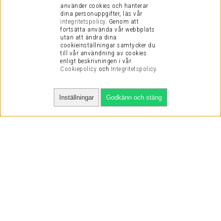
använder cookies och hanterar
dina personuppgifter, läs vår
integritetspolicy
.
Genom att
fortsätta använda vår webbplats
utan att ändra dina
cookieinställningar samtycker du
till vår användning av cookies
enligt beskrivningen i vår
Cookiepolicy
och
Integritetspolicy
.
Inställningar
Godkänn och stäng
SNABBA LEVERANSER
VI HAR NÖJDA KUNDER