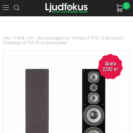
0
Hem
/
Paket
/
Hifi - Musikanläggning
/
Yamaha A-S701 & Dynavoice
Challenger M-105 EX v4 Stereopaket
Spara
Spara
2282 kr