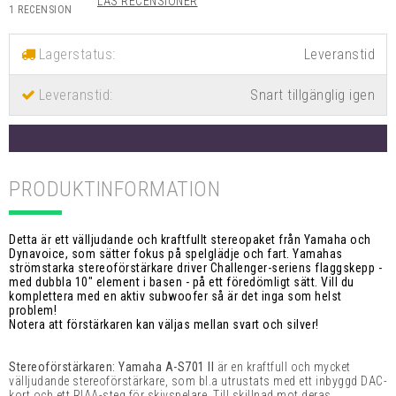
LÄS RECENSIONER
1 RECENSION
Lagerstatus:
Leveranstid:
Snart tillgänglig igen
PRODUKTINFORMATION
Detta är ett välljudande och kraftfullt stereopaket från Yamaha och
Dynavoice, som sätter fokus på spelglädje och fart.
Yamahas
strömstarka stereoförstärkare driver Challenger-seriens flaggskepp -
med dubbla 10" element i basen - på ett föredömligt sätt.
Vill du
komplettera med en aktiv subwoofer så är det inga som helst
problem!
Notera att förstärkaren kan väljas mellan svart och silver!
Stereoförstärkaren: Yamaha
A-S701 II
är en kraftfull och mycket
välljudande stereoförstärkare, som bl.a utrustats med ett inbyggd DAC-
kort och ett RIAA-steg för skivspelare. Till skillnad mot deras