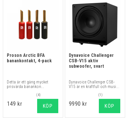
Proson Arctic BFA
Dynavoice Challenger
banankontakt, 4-pack
CSB-V15 aktiv
subwoofer, svart
Detta är ett gäng mycket
Dynavoice Challenger CSB-
prisvärda banankon...
V15 är en kraftfull och musi...
(4)
(1)
149 kr
9990 kr
KÖP
KÖP