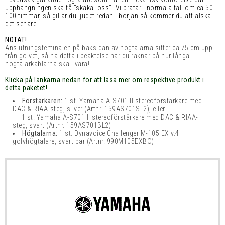
upphängningen ska få "skaka loss". Vi pratar i normala fall om ca 50-
100 timmar, så gillar du ljudet redan i början så kommer du att älska
det senare!
NOTAT!
Anslutningsteminalen på baksidan av högtalarna sitter ca 75 cm upp
från golvet, så ha detta i beaktelse när du räknar på hur långa
högtalarkablarna skall vara!
Klicka på länkarna nedan för att läsa mer om respektive produkt i
detta paketet!
Förstärkaren:
1 st. Yamaha A-S701 II stereoförstärkare med
DAC & RIAA-steg, silver
(Artnr. 159AS701SL2)
, eller
1 st. Yamaha A-S701 II stereoförstärkare med DAC & RIAA-
steg, svart
(Artnr. 159AS701BL2)
Högtalarna:
1 st. Dynavoice Challenger M-105 EX v.4
golvhögtalare, svart par
(Artnr. 990M105EXBO)