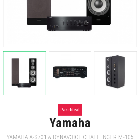
Paketdeal
Yamaha
YAMAHA A-S701 & DYNAVOICE CHALLENGER M-105