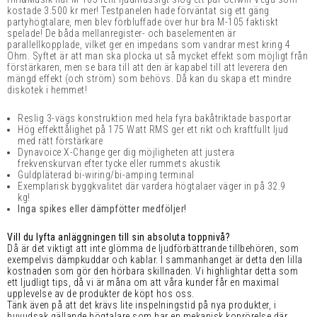
kostade 3.500 kr mer! Testpanelen hade förväntat sig ett gäng
partyhögtalare, men blev förbluffade över hur bra M-105 faktiskt
spelade! De båda mellanregister- och baselementen är
parallellkopplade, vilket ger en impedans som vandrar mest kring 4
Ohm. Syftet är att man ska plocka ut så mycket effekt som möjligt från
förstärkaren, men se bara till att den är kapabel till att leverera den
mängd effekt (och ström) som behövs. Då kan du skapa ett mindre
diskotek i hemmet!
Reslig 3-vägs konstruktion med hela fyra bakåtriktade basportar
Hög effekttålighet på 175 Watt RMS ger ett rikt och kraftfullt ljud
med rätt förstärkare
Dynavoice X-Change ger dig möjligheten att justera
frekvenskurvan efter tycke eller rummets akustik
Guldpläterad bi-wiring/bi-amping terminal
Exemplarisk byggkvalitet där vardera högtalaer väger in på 32.9
kg!
Inga spikes eller dämpfötter medföljer!
Vill du lyfta anläggningen till sin absoluta toppnivå?
Då är det viktigt att inte glömma de ljudförbättrande tillbehören, som
exempelvis dämpkuddar och kablar. I sammanhanget är detta den lilla
kostnaden som gör den hörbara skillnaden. Vi highlightar detta som
ett ljudligt tips, då vi är måna om att våra kunder får en maximal
upplevelse av de produkter de köpt hos oss.
Tänk även på att det krävs lite inspelningstid på nya produkter, i
huvudsak gällande högtalare som har en mekanisk konrörelse där