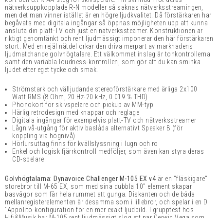
nätverksuppkopplade R-N modeller så saknas nätverksstreamingen,
men det man vinner istället är en högre ljudkvalitet. Då förstärkaren har
begåvats med digitala ingångar så öppnas möjligheten upp att kunna
ansluta din platt-TV och just en nätverkssteamer. Konstruktionen är
riktigt genomtänkt och rent ljudmässigt imponerar den här förstärkaren
stort. Med en rejäl nätdel orkar den driva merpart av marknadens
ljudmatchande golvhögtalare. Ett välkommet inslag är tonkontrollerna
samt den variabla loudness-kontrollen, som gör att du kan sminka
ljudet efter eget tycke och smak.
Strömstark och välljudande stereoförstärkare med ärliga 2x100
Watt RMS
(8 Ohm, 20 Hz-20 kHz, 0.019 % THD)
Phonokort för skivspelare och pickup av MM-typ
Härlig retrodesign med knappar och reglage
Digitala ingångar för exempelvis platt-TV och nätverksstreamer
Lågnivå-utgång för aktiv baslåda alternativt Speaker B (för
koppling via högnivå)
Hörlursuttag finns för kvällslyssning i lugn och ro
Enkel och logisk fjärrkontroll medföljer, som även kan styra deras
CD-spelare
Golvhögtalarna: Dynavoice Challenger M-105 EX v4
är en "fläskigare"
storebror till M-65 EX, som med sina dubbla 10" element skapar
basvågor som får hela rummet att gunga. Diskanten och de båda
mellanregisterelementen är desamma som i lillebror, och spelar i en D
´Appolito-konfiguration för en mer exakt ljudbild. I grupptest hos
Hifi&Musik har M-105 rent ljudmässigt slog ett par Cerwin Vega som