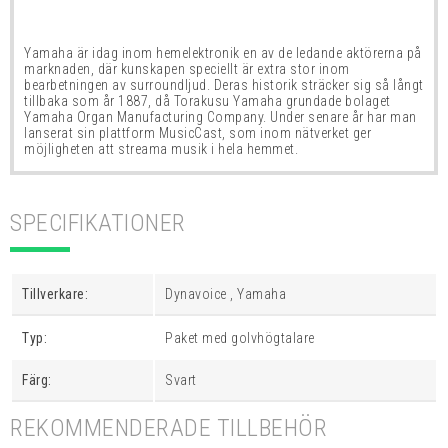
Yamaha är idag inom hemelektronik en av de ledande aktörerna på
marknaden, där kunskapen
speciellt
är extra stor inom
bearbetningen av surroundljud.
Deras historik sträcker sig så långt
tillbaka som år 1887, då Torakusu Yamaha grundade bolaget
Yamaha Organ Manufacturing Company. Under senare år har man
lanserat sin plattform MusicCast, som inom nätverket ger
möjligheten att streama musik i hela hemmet.
SPECIFIKATIONER
Tillverkare:
Dynavoice , Yamaha
Typ:
Paket med golvhögtalare
Färg:
Svart
REKOMMENDERADE TILLBEHÖR