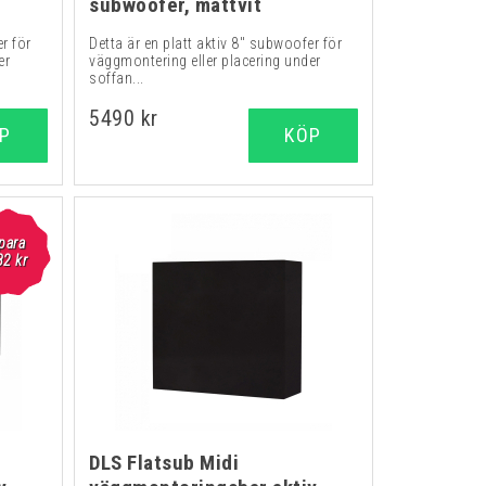
subwoofer, mattvit
r för
Detta är en platt aktiv 8" subwoofer för
er
väggmontering eller placering under
soffan...
5490 kr
P
KÖP
para
82 kr
DLS Flatsub Midi