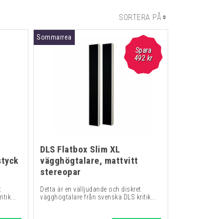
SORTERA PÅ
Sommarrea
Spara
492
kr
DLS Flatbox Slim XL
styck
vägghögtalare, mattvitt
stereopar
t
Detta är en välljudande och diskret
tik...
vägghögtalare från svenska DLS kritik...