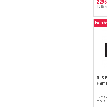
2295
2795 k
Paketde
DLS 
Hemm
Svenska
med si