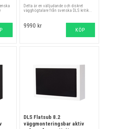
venska
Detta är en välljudande och diskret
e
vägghögtalare från svenska DLS kritik...
9990 kr
P
KÖP
DLS Flatsub 8.2
v
väggmonteringsbar aktiv