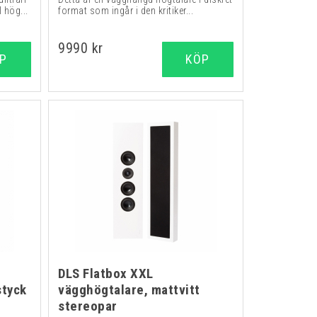
 hög...
format som ingår i den kritiker...
9990 kr
P
KÖP
DLS Flatbox XXL
styck
vägghögtalare, mattvitt
stereopar