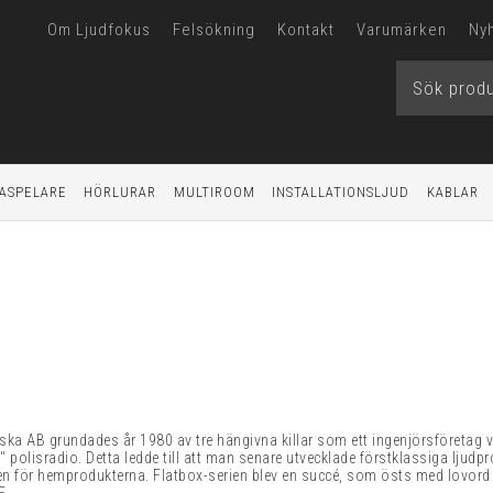
Om Ljudfokus
Felsökning
Kontakt
Varumärken
Ny
ASPELARE
HÖRLURAR
MULTIROOM
INSTALLATIONSLJUD
KABLAR
ka AB grundades år 1980 av tre hängivna killar
som ett ingenjörsföretag va
t"
polisradio. Detta ledde till att man senare utvecklade förstklassiga ljudpr
 för hemprodukterna. Flatbox-serien blev en succé, som östs med lovord öv