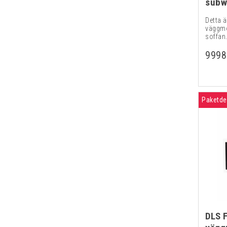
subw
Detta ä
väggmo
soffan.
9998
Paketde
DLS 