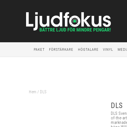
PAKET
FÖRSTÄRKARE
HÖGTALARE
VINYL
MEDI
Hem
/
DLS
DLS
DLS Svens
of-the-ar
marknaden