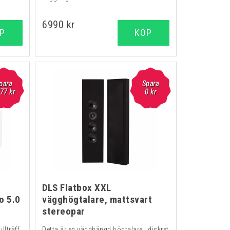
6990 kr
P
KÖP
para
Spara
77 kr
0 kr
DLS Flatbox XXL
o 5.0
vägghögtalare, mattsvart
stereopar
ullträff
Detta är en vägghängd högtalare i diskret