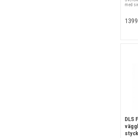
med si
1399
DLS 
vägg
styc