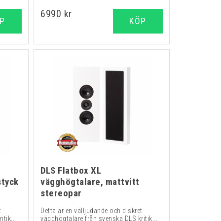
6990 kr
P
KÖP
DLS Flatbox XL
styck
vägghögtalare, mattvitt
stereopar
t
Detta är en välljudande och diskret
tik...
vägghögtalare från svenska DLS kritik...