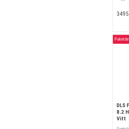
3495
Paketde
DLS 
8.2 
Vitt
Svenska