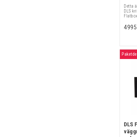
Detta 
DLS kri
Flatbox
4995
Paketde
DLS 
vägg