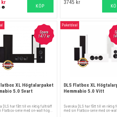
 kr
3745 kr
KÖP
KÖ
r
al
Paketdeal
Spara
S
1477 kr
14
Flatbox XL Högtalarpaket
DLS Flatbox XL Högtalar
abio 5.0 Svart
Hemmabio 5.0 Vitt
 DLS har fått till en riktig fullträff
Svenska DLS har fått till en riktig f
n Flatbox-serie med on-wall hög...
med sin Flatbox-serie med on-wall