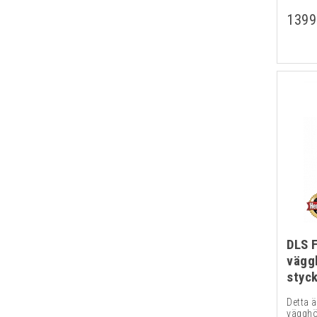
1399
DLS 
vägg
styc
Detta ä
vägghög