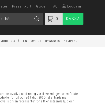
heter
Presentkort
Guider
FAQ
Logga in
0
KASSA
MÖBLER & FÄSTEN
ÖVRIGT
BYGGSATS
KAMPANJ
rs innovativa uppfinning var tillverkningen av en "state-
odukter för bil och på tidigt 2000-tal entrade man
er sig från recensenter för sitt enastående ljud och