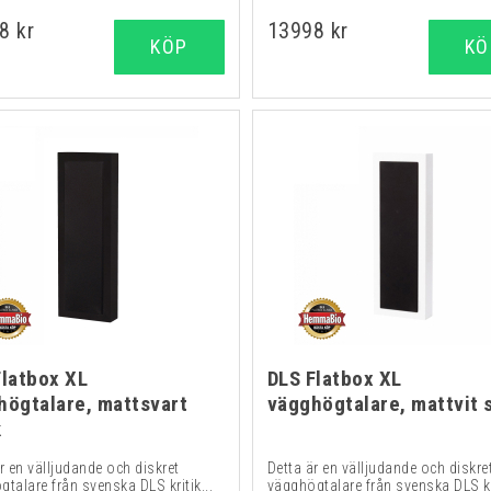
8 kr
13998 kr
KÖP
KÖ
Flatbox XL
DLS Flatbox XL
högtalare, mattsvart
vägghögtalare, mattvit 
k
r en välljudande och diskret
Detta är en välljudande och diskre
talare från svenska DLS kritik...
vägghögtalare från svenska DLS kri