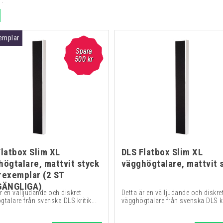
.
emplar
Spara
500
kr
Flatbox Slim XL
DLS Flatbox Slim XL
högtalare, mattvit styck
vägghögtalare, mattvit 
rexemplar (2 ST
GÄNGLIGA)
r en välljudande och diskret
Detta är en välljudande och diskre
talare från svenska DLS kritik...
vägghögtalare från svenska DLS kri