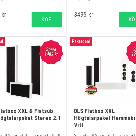
 kr
3495 kr
KÖP
KÖ
al
Paketdeal
Spara
S
1482 kr
19
Flatbox XXL & Flatsub
DLS Flatbox XXL
Högtalarpaket Stereo 2.1
Högtalarpaket Hemmabi
Vitt
 DLS har fått till en riktig fullträff
Svenska DLS har fått till en riktig f