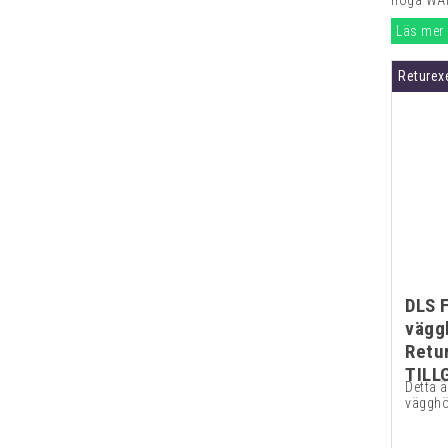
höga WAF
Läs mer
Returex
DLS 
vägg
Retu
TILL
Detta ä
vägghög