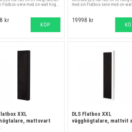
n Flatbox-serie med on-wall hög...
med sin Flatbox-serie med on-wall
8 kr
19998 kr
KÖP
KÖ
Flatbox XXL
DLS Flatbox XXL
högtalare, mattsvart
vägghögtalare, mattvit 
k