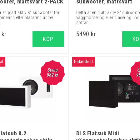
oofer, mattsvart 2-PACK
subwoofer, mattsvart
r en platt aktiv 8" subwoofer för
Detta är en platt aktiv 8" subwoofe
ntering eller placering under
väggmontering eller placering und
..
soffan...
 kr
5490 kr
KÖP
KÖ
al
Paketdeal
Spara
S
982 kr
9
Flatsub 8.2
DLS Flatsub Midi