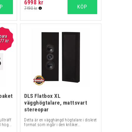
6998 kr
P
KÖP
7490 kr
para
77 kr
paket
DLS Flatbox XL
vägghögtalare, mattsvart
stereopar
ullträff
Detta är en vägghängd högtalare i diskret
 hög...
format som ingår i den kritiker...