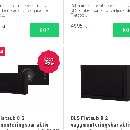
är den största modellen i svenska
Detta är den största modellen i s
tikerrosade och välljudande
DLS kritikerrosade och välljudand
-...
Flatbox-...
 kr
4995 kr
KÖP
KÖ
al
Spara
982 kr
Flatsub 8.2
DLS Flatsub 8.2
monteringsbar aktiv
väggmonteringsbar akti