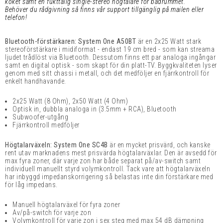
köket samt en fukttålig single-stereo högtalare för badrummet.
Behöver du rådgivning så finns vår support tillgänglig på mailen eller
telefon!
Bluetooth-förstärkaren: System One A50BT
är en 2x25 Watt stark
stereoförstärkare i midiformat - endast 19 cm bred - som kan streama
ljudet trådlöst via Bluetooth. Dessutom finns ett par analoga ingångar
samt en digital optisk - som skapt för din platt-TV. Byggkvaliteten lyser
genom med sitt chassi i metall, och det medföljer en fjärrkontroll för
enkelt handhavande.
2x25 Watt (8 Ohm), 2x50 Watt (4 Ohm)
Optisk in, dubbla analoga in (3.5mm + RCA), Bluetooth
Subwoofer-utgång
Fjärrkontroll medföljer
Högtalarväxeln: System One SC4B
är en mycket prisvärd, och kanske
rent utav marknadens mest prisvärda högtalarväxlar. Den är avsedd för
max fyra zoner, där varje zon har både separat på/av-switch samt
individuell manuellt styrd volymkontroll. Tack vare att högtalarväxeln
har inbyggd impedanskorrigering så belastas inte din förstärkare med
för låg impedans.
Manuell högtalarväxel för fyra zoner
Av/på-switch för varje zon
Volymkontroll för varje zon i sex steg med max 54 dB dämpning