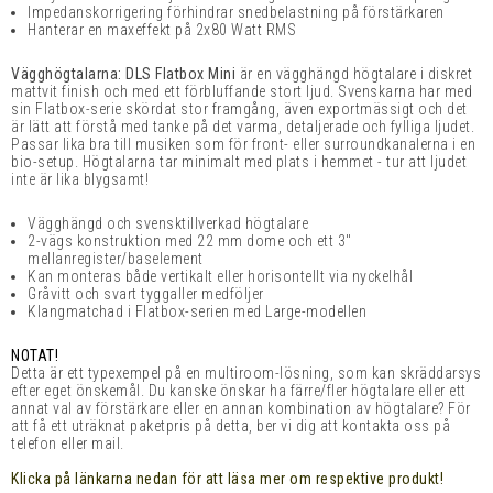
Impedanskorrigering förhindrar snedbelastning på förstärkaren
Hanterar en maxeffekt på 2x80 Watt RMS
Vägghögtalarna: DLS Flatbox Mini
är en vägghängd högtalare i diskret
mattvit finish och med ett förbluffande stort ljud. Svenskarna har med
sin Flatbox-serie skördat stor framgång, även exportmässigt och det
är lätt att förstå med tanke på det varma, detaljerade och fylliga ljudet.
Passar lika bra till musiken som för front- eller surroundkanalerna i en
bio-setup. Högtalarna tar minimalt med plats i hemmet - tur att ljudet
inte är lika blygsamt!
Vägghängd och svensktillverkad högtalare
2-vägs konstruktion med 22 mm dome och ett 3"
mellanregister/baselement
Kan monteras både vertikalt eller horisontellt via nyckelhål
Gråvitt och svart tyggaller medföljer
Klangmatchad i Flatbox-serien med Large-modellen
NOTAT!
Detta är ett typexempel på en multiroom-lösning, som kan skräddarsys
efter eget önskemål. Du kanske önskar ha färre/fler högtalare eller ett
annat val av förstärkare eller en annan kombination av högtalare? För
att få ett uträknat paketpris på detta, ber vi dig att kontakta oss på
telefon eller mail.
Klicka på länkarna nedan för att läsa mer om respektive produkt!