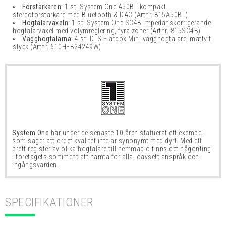
Förstärkaren:
1 st. System One A50BT kompakt
stereoförstärkare med Bluetooth & DAC
(Artnr. 815A50BT)
Högtalarväxeln:
1 st. System One SC4B impedanskorrigerande
högtalarväxel med volymreglering, fyra zoner
(Artnr. 815SC4B)
Vägghögtalarna:
4 st. DLS Flatbox Mini vägghögtalare, mattvit
styck
(Artnr. 610HFB24249W)
System One
har under de senaste 10 åren statuerat ett exempel
som säger att ordet kvalitet inte är synonymt med dyrt. Med ett
brett register av olika högtalare till hemmabio finns det någonting
i företagets sortiment att hämta för alla, oavsett anspråk och
ingångsvärden.
SPECIFIKATIONER