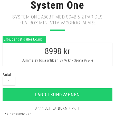
System One
SYSTEM ONE A50BT MED SC4B & 2 PAR DLS
FLATBOX MINI VITA VÄGGHÖGTALARE
Erbjudandet gäller t.o.m:
8998
kr
Summa av lösa artiklar:
9976 kr
- Spara
978 kr
Antal:
LÄGG I KUNDVAGNEN
Artnr:
SETFLATBOXMINIPKT1
LÄS RECENSIONER