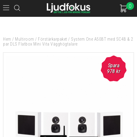
0
Hem
/
Multiroom
/
Förstärkarpaket
/
System One A50BT med SC4B & 2
par DLS Flatbox Mini Vita Vägghögtalare
Spara
Spara
978 kr