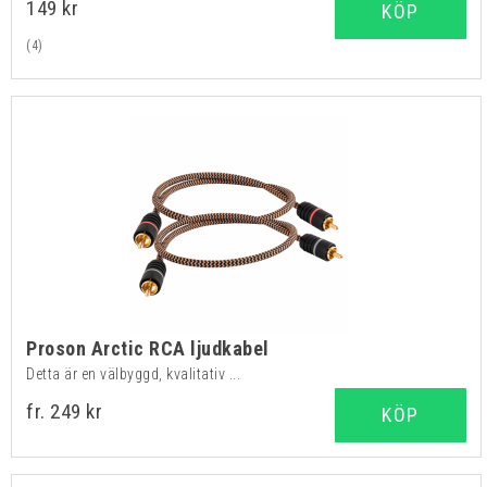
149 kr
KÖP
(4)
Proson Arctic RCA ljudkabel
Detta är en välbyggd, kvalitativ ...
fr. 249 kr
KÖP