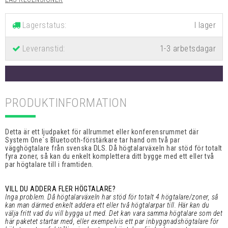
Lagerstatus:
Leveranstid:
1-3 arbetsdagar
PRODUKTINFORMATION
Detta är ett ljudpaket för allrummet eller konferensrummet där
System One´s Bluetooth-förstärkare tar hand om två par
vägghögtalare från svenska DLS. Då högtalarväxeln har stöd för totalt
fyra zoner, så kan du enkelt komplettera ditt bygge med ett eller två
par högtalare till i framtiden.
VILL DU ADDERA FLER HÖGTALARE?
Inga problem. Då högtalarväxeln har stöd för totalt 4 högtalare/zoner, så
kan man därmed enkelt addera ett eller två högtalarpar till. Här kan du
välja fritt vad du vill bygga ut med. Det kan vara samma högtalare som det
här paketet startar med, eller exempelvis ett par inbyggnadshögtalare för