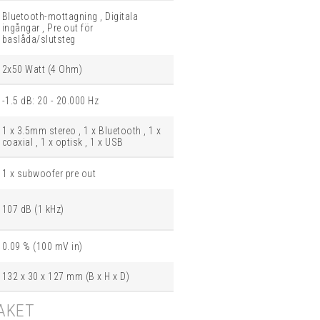
Bluetooth-mottagning , Digitala
ingångar , Pre out för
baslåda/slutsteg
2x50 Watt (4 Ohm)
-1.5 dB: 20 - 20.000 Hz
1 x 3.5mm stereo , 1 x Bluetooth , 1 x
coaxial , 1 x optisk , 1 x USB
1 x subwoofer pre out
107 dB (1 kHz)
0.09 % (100 mV in)
132 x 30 x 127 mm (B x H x D)
AKET