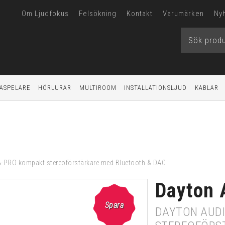
Om Ljudfokus
Felsökning
Kontakt
Varumärken
Ny
ASPELARE
HÖRLURAR
MULTIROOM
INSTALLATIONSLJUD
KABLAR
-PRO kompakt stereoförstärkare med Bluetooth & DAC
Dayton 
Spara
DAYTON AUD