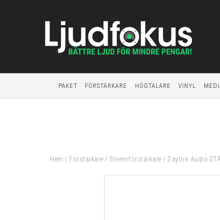
PAKET
FÖRSTÄRKARE
HÖGTALARE
VINYL
MEDI
Hem
/
Förstärkare
/
Stereoförstärkare
/
Dayton Audio DTA