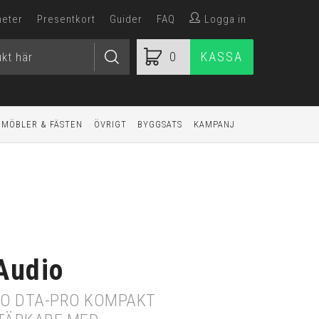
heter
Presentkort
Guider
FAQ
Logga in
0
KASSA
MÖBLER & FÄSTEN
ÖVRIGT
BYGGSATS
KAMPANJ
Audio
IO DTA-PRO KOMPAKT