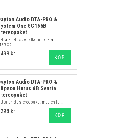
Dayton Audio DTA-PRO &
System One SC155B
Stereopaket
etta är ett specialkomponerat
tereop...
5498 kr
KÖP
Dayton Audio DTA-PRO &
Elipson Horus 6B Svarta
Stereopaket
etta är ett stereopaket med en lä...
6298 kr
KÖP