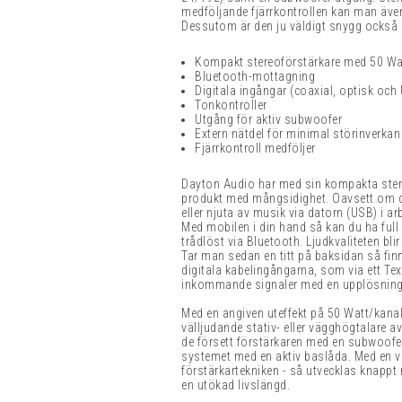
medföljande fjärrkontrollen kan man även
Dessutom är den ju väldigt snygg också m
Kompakt stereoförstärkare med 50 Wa
Bluetooth-mottagning
Digitala ingångar (coaxial, optisk och
Tonkontroller
Utgång för aktiv subwoofer
Extern nätdel för minimal störinverkan
Fjärrkontroll medföljer
Dayton Audio har med sin kompakta ster
produkt med mångsidighet. Oavsett om du v
eller njuta av musik via datorn (USB) i a
Med mobilen i din hand så kan du ha full
trådlöst via Bluetooth. Ljudkvaliteten bli
Tar man sedan en titt på baksidan så finne
digitala kabelingångarna, som via ett T
inkommande signaler med en upplösning u
Med en angiven uteffekt på 50 Watt/kana
välljudande stativ- eller vägghögtalare a
de försett förstärkaren med en subwoofer
systemet med en aktiv baslåda. Med en v
förstärkartekniken - så utvecklas knapp
en utökad livslängd.