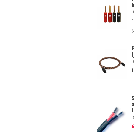
D
(
D
f
R