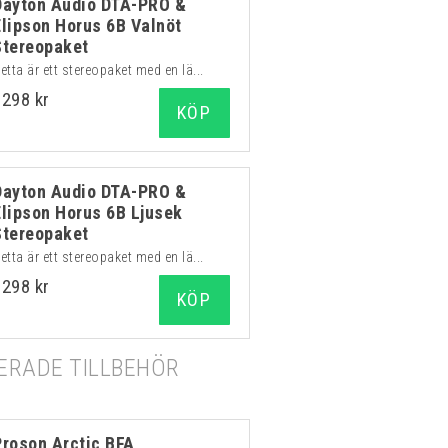
Dayton Audio DTA-PRO &
Elipson Horus 6B Valnöt
Stereopaket
etta är ett stereopaket med en lä...
6298 kr
KÖP
Dayton Audio DTA-PRO &
Elipson Horus 6B Ljusek
Stereopaket
etta är ett stereopaket med en lä...
6298 kr
KÖP
RADE TILLBEHÖR
Proson Arctic BFA