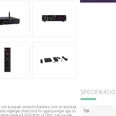
SPECIFIKATI
e och kompakt stereoförstärkare, som är utrustad
Typ:
tala ingångar (med stöd för upplösningar upp till
ekten ligger på 2x50 Watt i 4 Ohm, och via den