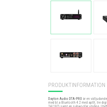
PRODUKTINFORMATION
Dayton Audio DTA-PRO
är en välljudand
med bl.a Bluetooth 4.2 med aptX, tre digi
24/192) samt en subwoofer utgång. Uteff