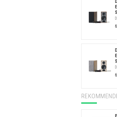
D
D
REKOMMENDE