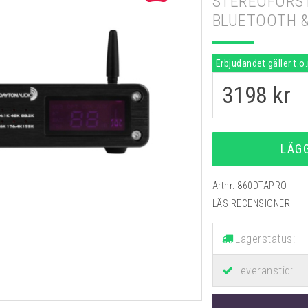
STEREOFÖRS
BLUETOOTH &
Erbjudandet gäller t.o
3198
kr
LÄG
Artnr:
860DTAPRO
LÄS RECENSIONER
Lagerstatus:
Leveranstid: