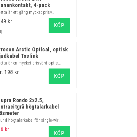
banankontakt, 4-pack
etta är ett gäng mycket prisv...
149 kr
KÖP
4)
Proson Arctic Optical, optisk
ljudkabel Toslink
etta är en mycket prisvärd optis...
r. 198 kr
KÖP
Supra Rondo 2x2.5,
antracitgrå högtalarkabel
lösmeter
und högtalarkabel för single-wir...
66 kr
KÖP