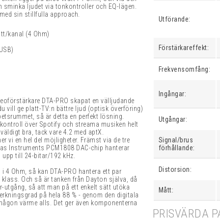
 sminka ljudet via tonkontroller och EQ-lägen.
ed sin stillfulla approach.
Utförande:
tt/kanal (4 Ohm)
Förstärkareffekt:
 USB)
Frekvensomfång:
Ingångar:
eoförstärkare DTA-PRO skapat en välljudande
ill ge platt-TV:n bättre ljud (optisk överföring)
rbetsrummet, så är detta en perfekt lösning.
Utgångar:
 kontroll över Spotify och streama musiken helt
r väldigt bra, tack vare 4.2 med aptX.
r vi en hel del möjligheter. Främst via de tre
Signal/brus
exas Instruments
PCM1808 DAC-chip hanterar
förhållande:
pp till 24-bitar/192 kHz.
Distorsion:
l i 4 Ohm, så kan DTA-PRO hantera ett par
v klass. Och så är tanken från Dayton själva, då
-utgång, så att man på ett enkelt sätt utöka
Mått:
erkningsgrad på hela 88 % - genom den digitala
t någon värme alls. Det ger även komponenterna
PRISVÄRDA P