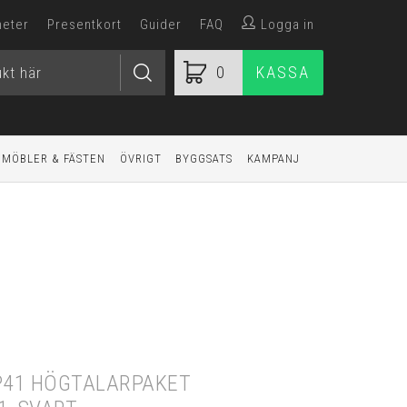
heter
Presentkort
Guider
FAQ
Logga in
0
KASSA
MÖBLER & FÄSTEN
ÖVRIGT
BYGGSATS
KAMPANJ
P41 HÖGTALARPAKET