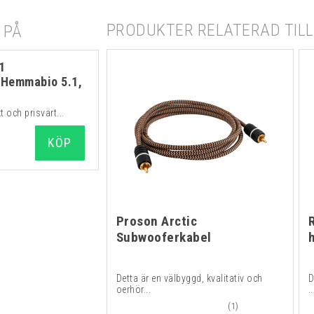
PRODUKTER RELATERAD TILL 
 PÅ
1
 Hemmabio 5.1,
 och prisvärt...
KÖP
Proson Arctic
Subwooferkabel
Detta är en välbyggd, kvalitativ och
D
oerhör...
..
(1)