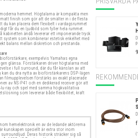
PRISVÄRDA P
det moderna hemmet. Högtalarna är kompakta men
att finish som gör att de smälter in i de flesta
att du kan placera dem flexibelt i vardagsrummet
digt får du en ljudbild som fyller hela rummet.
 kabinetten ändå levererar ett imponerande tryck
D
 ett system som kombinerar estetisk enkelhet med
p
fekt balans mellan diskretion och prestanda.
kare
ioförstärkare, exempelvis Yamahas egna
ligen glänsa. Förstärkaren driver högtalarna med
velse i full surround, där du får känslan av att
g kan du dra nytta av bioförstärkarens DSP-lägen
REKOMMENDE
n filmupplevelsen förstärks av exakt placerade
onen av NS-P41 och en dedikerad receiver gör att
 Blu-ray och spel med samma högkvalitativa
tslösning som levererar både flexibilitet, kraft
D
f
nom hemelektronik en av de ledande aktörerna
är kunskapen
speciellt
är extra stor inom
(
 surroundljud.
Deras historik sträcker sig så