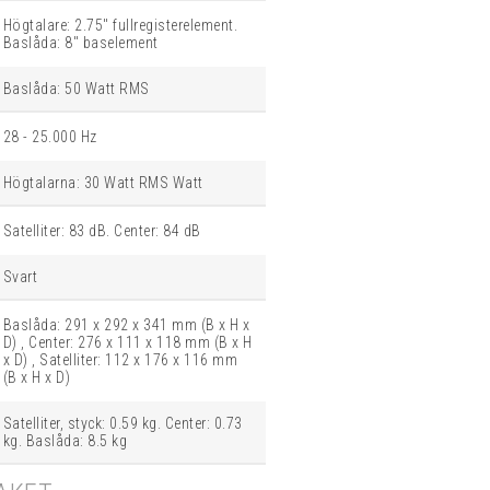
Högtalare: 2.75" fullregisterelement.
Baslåda: 8" baselement
Baslåda: 50 Watt RMS
28 - 25.000 Hz
Högtalarna: 30 Watt RMS Watt
Satelliter: 83 dB. Center: 84 dB
Svart
Baslåda: 291 x 292 x 341 mm (B x H x
D) , Center: 276 x 111 x 118 mm (B x H
x D) , Satelliter: 112 x 176 x 116 mm
(B x H x D)
Satelliter, styck: 0.59 kg. Center: 0.73
kg. Baslåda: 8.5 kg