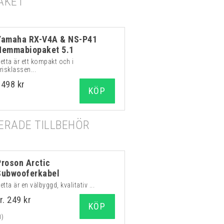
AKET
Yamaha RX-V4A & NS-P41
Hemmabiopaket 5.1
etta är ett kompakt och i
risklassen...
9498 kr
KÖP
RADE TILLBEHÖR
Proson Arctic
Subwooferkabel
etta är en välbyggd, kvalitativ ...
r. 249 kr
KÖP
1)