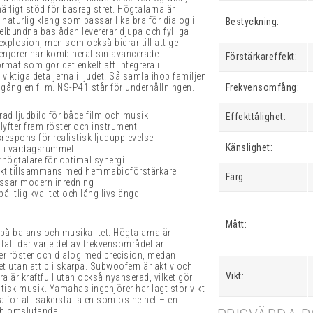
rligt stöd för basregistret. Högtalarna är
 naturlig klang som passar lika bra för dialog i
Bestyckning:
elbundna baslådan levererar djupa och fylliga
explosion, men som också bidrar till att ge
njörer har kombinerat sin avancerade
Förstärkareffekt:
ormat som gör det enkelt att integrera i
iktiga detaljerna i ljudet. Så samla ihop familjen
igång en film. NS-P41 står för underhållningen.
Frekvensomfång:
ad ljudbild för både film och musik
Effekttålighet:
 lyfter fram röster och instrument
respons för realistisk ljudupplevelse
Känslighet:
n i vardagsrummet
rhögtalare för optimal synergi
ärkt tillsammans med hemmabioförstärkare
Färg:
assar modern inredning
litlig kvalitet och lång livslängd
Mått:
å balans och musikalitet. Högtalarna är
fält där varje del av frekvensområdet är
er röster och dialog med precision, medan
et utan att bli skarpa. Subwoofern är aktiv och
Vikt:
ra är kraftfull utan också nyanserad, vilket gör
tisk musik. Yamahas ingenjörer har lagt stor vikt
 för att säkerställa en sömlös helhet – en
och omslutande.