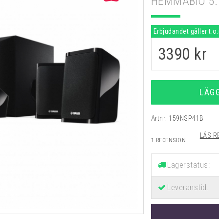
HEMMABIO 5.
Erbjudandet gäller t.o
3390
kr
LÄG
Artnr:
159NSP41B
LÄS R
1 RECENSION
Lagerstatus:
Leveranstid: