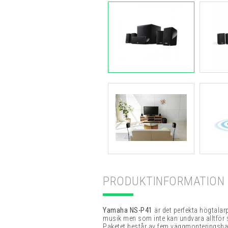
PRODUKTINFORMATION
Yamaha NS-P41
är det perfekta högtalar
musik men som inte kan undvara alltför s
Paketet består av fem väggmonteringsbara