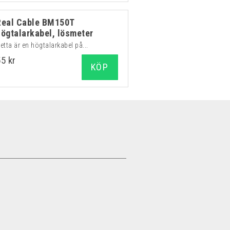
Real Cable BM150T
högtalarkabel, lösmeter
etta är en högtalarkabel på...
55 kr
KÖP