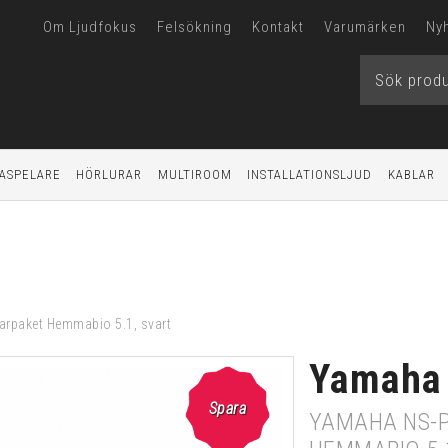
Om Ljudfokus
Felsökning
Kontakt
Varumärken
Ny
ASPELARE
HÖRLURAR
MULTIROOM
INSTALLATIONSLJUD
KABLAR
rpaket Hemmabio 5.1, svart
Yamaha
Spara
YAMAHA NS-