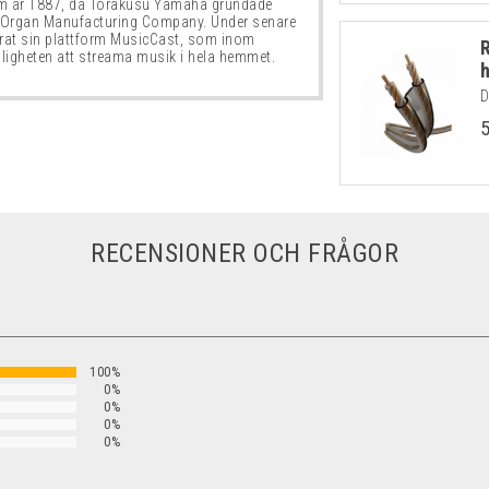
som år 1887, då Torakusu Yamaha grundade
Organ Manufacturing Company. Under senare
rat sin plattform MusicCast, som inom
jligheten att streama musik i hela hemmet.
D
RECENSIONER OCH FRÅGOR
100%
0%
0%
0%
0%