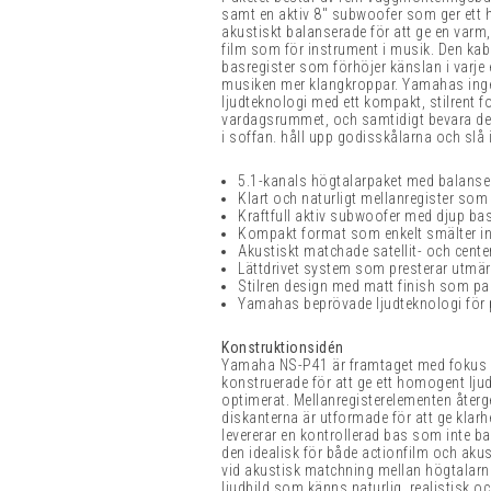
samt en aktiv 8" subwoofer som ger ett hä
akustiskt balanserade för att ge en varm,
film som för instrument i musik. Den kab
basregister som förhöjer känslan i varje 
musiken mer klangkroppar. Yamahas inge
ljudteknologi med ett kompakt, stilrent f
vardagsrummet, och samtidigt bevara de v
i soffan. håll upp godisskålarna och slå 
5.1-kanals högtalarpaket med balanser
Klart och naturligt mellanregister som
Kraftfull aktiv subwoofer med djup bas
Kompakt format som enkelt smälter i
Akustiskt matchade satellit- och cente
Lättdrivet system som presterar utm
Stilren design med matt finish som p
Yamahas beprövade ljudteknologi för på
Konstruktionsidén
Yamaha NS-P41 är framtaget med fokus p
konstruerade för att ge ett homogent ljud
optimerat. Mellanregisterelementen återg
diskanterna är utformade för att ge klarh
levererar en kontrollerad bas som inte ba
den idealisk för både actionfilm och akus
vid akustisk matchning mellan högtalarna
ljudbild som känns naturlig, realistisk 