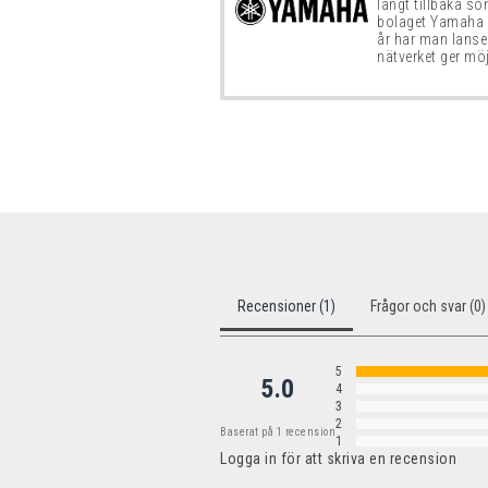
långt tillbaka 
bolaget Yamaha 
år har man lanse
nätverket ger mö
Recensioner (1)
Frågor och svar (0)
5
5.0
4
3
2
Baserat på 1 recension
1
Logga in för att skriva en recension