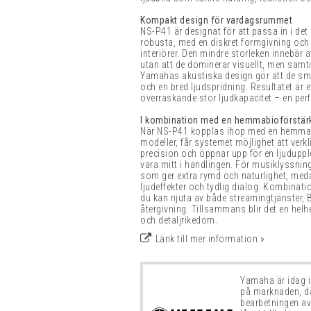
Kompakt design för vardagsrummet
NS-P41 är designat för att passa in i 
robusta, med en diskret formgivning och m
interiörer. Den mindre storleken innebär 
utan att de dominerar visuellt, men samti
Yamahas akustiska design gör att de små
och en bred ljudspridning. Resultatet är
överraskande stor ljudkapacitet – en per
I kombination med en hemmabioförstär
När NS-P41 kopplas ihop med en hemmab
modeller, får systemet möjlighet att verk
precision och öppnar upp för en ljudupple
vara mitt i handlingen. För musiklyssnin
som ger extra rymd och naturlighet, meda
ljudeffekter och tydlig dialog. Kombinati
du kan njuta av både streamingtjänster,
återgivning. Tillsammans blir det en helhe
och detaljrikedom.
Länk till mer information »
Yamaha är idag i
på marknaden, d
bearbetningen av