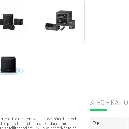
SPECIFIKATI
paketet för dig som vill uppleva både film och
Typ:
tor plats till högtalarna i vardagsrummet.
 satellithägtalare, inklusive centerhögtalen,