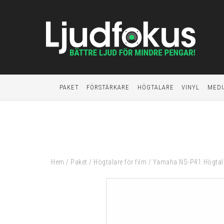
PAKET
FÖRSTÄRKARE
HÖGTALARE
VINYL
MEDI
Hem
/
Paket
/
Högtalare för film
/
Yamaha NS-P41 Högtala