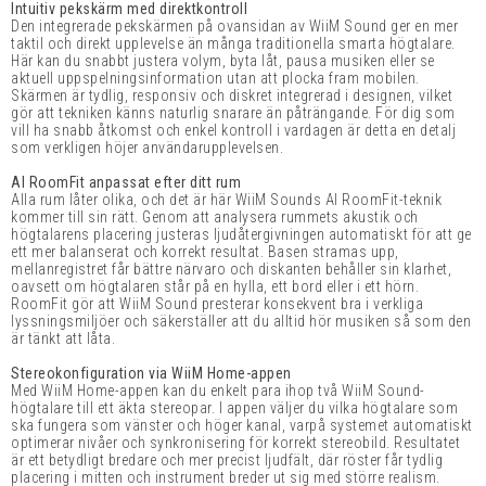
Intuitiv pekskärm med direktkontroll
Den integrerade pekskärmen på ovansidan av WiiM Sound ger en mer
taktil och direkt upplevelse än många traditionella smarta högtalare.
Här kan du snabbt justera volym, byta låt, pausa musiken eller se
aktuell uppspelningsinformation utan att plocka fram mobilen.
Skärmen är tydlig, responsiv och diskret integrerad i designen, vilket
gör att tekniken känns naturlig snarare än påträngande. För dig som
vill ha snabb åtkomst och enkel kontroll i vardagen är detta en detalj
som verkligen höjer användarupplevelsen.
AI RoomFit anpassat efter ditt rum
Alla rum låter olika, och det är här WiiM Sounds AI RoomFit-teknik
kommer till sin rätt. Genom att analysera rummets akustik och
högtalarens placering justeras ljudåtergivningen automatiskt för att ge
ett mer balanserat och korrekt resultat. Basen stramas upp,
mellanregistret får bättre närvaro och diskanten behåller sin klarhet,
oavsett om högtalaren står på en hylla, ett bord eller i ett hörn.
RoomFit gör att WiiM Sound presterar konsekvent bra i verkliga
lyssningsmiljöer och säkerställer att du alltid hör musiken så som den
är tänkt att låta.
Stereokonfiguration via WiiM Home-appen
Med WiiM Home-appen kan du enkelt para ihop två WiiM Sound-
högtalare till ett äkta stereopar. I appen väljer du vilka högtalare som
ska fungera som vänster och höger kanal, varpå systemet automatiskt
optimerar nivåer och synkronisering för korrekt stereobild. Resultatet
är ett betydligt bredare och mer precist ljudfält, där röster får tydlig
placering i mitten och instrument breder ut sig med större realism.