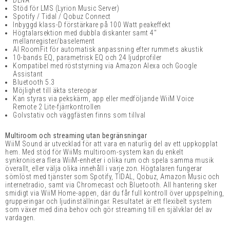
DLNA
Stöd för LMS (Lyrion Music Server)
Spotify / Tidal / Qobuz Connect
Inbyggd klass-D förstärkare på 100 Watt peakeffekt
Högtalarsektion med dubbla diskanter samt 4"
mellanregister/baselement
AI RoomFit för automatisk anpassning efter rummets akustik
10-bands EQ, parametrisk EQ och 24 ljudprofiler
Kompatibel med röststyrning via Amazon Alexa och Google
Assistant
Bluetooth 5.3
Möjlighet till äkta stereopar
Kan styras
via pekskärm, app eller medföljande WiiM Voice
Remote 2 Lite-fjärrkontrollen
Golvstativ och väggfästen finns som tillval
Multiroom och streaming utan begränsningar
WiiM Sound är utvecklad för att vara en naturlig del av ett uppkopplat
hem. Med stöd för WiiMs multiroom-system kan du enkelt
synkronisera flera WiiM-enheter i olika rum och spela samma musik
överallt, eller välja olika innehåll i varje zon. Högtalaren fungerar
sömlöst med tjänster som Spotify, TIDAL, Qobuz, Amazon Music och
internetradio, samt via Chromecast och Bluetooth. All hantering sker
smidigt via WiiM Home-appen, där du får full kontroll över uppspelning,
grupperingar och ljudinställningar. Resultatet är ett flexibelt system
som växer med dina behov och gör streaming till en självklar del av
vardagen.