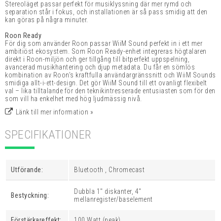
Stereoläget passar perfekt för musiklyssning där mer rymd och
separation står i fokus, och installationen är så pass smidig att den
kan göras på några minuter.
Roon Ready
För dig som använder Roon passar WiiM Sound perfekt in i ett mer
ambitiöst ekosystem. Som Roon Ready-enhet integreras högtalaren
direkt i Roon-miljön och ger tillgång till bitperfekt uppspelning,
avancerad musikhantering och djup metadata. Du får en sömlös
kombination av Roon’s kraftfulla användargränssnitt och WiiM Sounds
smidiga allt-i-ett-design. Det gör WiiM Sound till ett ovanligt flexibelt
val – lika tilltalande för den teknikintresserade entusiasten som för den
som vill ha enkelhet med hög ljudmässig nivå.
Länk till mer information »
SPECIFIKATIONER
Utförande:
Bluetooth , Chromecast
Dubbla 1" diskanter, 4"
Bestyckning:
mellanregister/baselement
Förstärkareffekt:
100 Watt (peak)