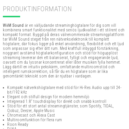
PRODUKTINFORMATION
WiiM Sound
är en välljudande streaminghögtalare för dig som vill
kombinera smart funktionalitet med seriös ljudkvalitet i ett stilrent och
kompakt format. Byggd på deras välrenommerade streamingplattform
tar WiiM Sound steget från ren nätverkselektronik till komplett
högtalare, där fokus ligger på enkel användning, flexibilitet och ett ljud
som anpassar sig efter ditt rum. Med kraftfull inbyggd förstärkning,
noggrant avstämd högtalarkonfiguration och stöd för högupplöst
streaming levererar den ett balanserat, fylligt och engagerande ljud,
oavsett om du lyssnar koncentrerat eller låter musiken fylla hemmet.
Lägg därtill en intuitiv pekskärm, omfattande multiroomstöd och
intelligent rumskorrektion, så får du en högtalare som är lika
genomtänkt tekniskt som den är njutbar i vardagen.
Kompakt nätverkshögtalare med stöd för Hi-Res Audio upp till 24-
bit/192 kHz
Elegant och stilfull design för modern hemmiljö
Integrerad 1.8" touchdisplay för direkt och snabb kontroll
Stöd för ett stort antal streamingtjänster, som
Spotify, TIDAL,
Qobuz, Deezer, Apple Music
Chromecast och Alexa Cast
Multiroomfunktion för flera rum
Roon Ready