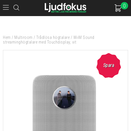
0
Hem
/
Multiroom
/
Trådlösa högtalare
/
WiiM Sound
streaminghögtalare med Touchdisplay, vit
Spara