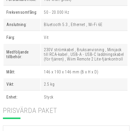
Frekvensomfång:
50 - 20.000 Hz
Anslutning:
Bluetooth 5.3 , Ethernet , Wi-Fi 6E
Färg:
Vit
230V strömkabel , Bruksanvisning , Minijack
Medföljande
till RCA-kabel , USB-A - USB-C laddningskabel
tillbehör:
(för fjärren) , Wiim Remote 2 Lite-fjärrkontroll
Mått:
146 x 193 x 146 mm (B x H x D)
Vikt:
2.5 kg
Enhet:
Styck
PRISVÄRDA PAKET