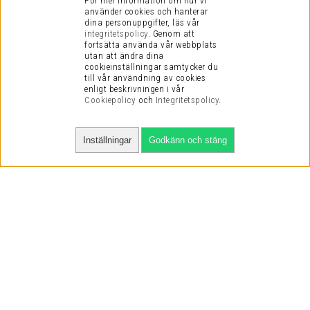
För mer information om hur vi
använder cookies och hanterar
dina personuppgifter, läs vår
integritetspolicy
.
Genom att
fortsätta använda vår webbplats
utan att ändra dina
cookieinställningar samtycker du
till vår användning av cookies
enligt beskrivningen i vår
Cookiepolicy
och
Integritetspolicy
.
Inställningar
Godkänn och stäng
SNABBA LEVERANSER
VI HAR NÖJDA KUNDER