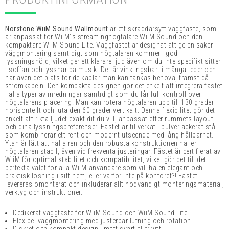
Norstone WiiM Sound Wallmount
är ett skräddarsytt väggfäste, som
är anpassat för WiiM´s streaminghögtalare WiiM Sound och den
kompaktare WiiM Sound Lite. Väggfästet är designat att ge en säker
väggmontering samtidigt som högtalaren kommer i god
lyssningshöjd, vilket ger ett klarare ljud även om du inte specifikt sitter
i soffan och lyssnar på musik. Det är vinklingsbart i många leder och
har även det plats för de kablar man kan tänkas behöva, främst då
strömkabeln.
Den kompakta designen gör det enkelt att integrera fästet
i alla typer av inredningar samtidigt som du får full kontroll över
högtalarens placering. Man kan rotera högtalaren upp till 130 grader
horisontellt och luta den 60 grader vertikalt. Denna flexibilitet gör det
enkelt att rikta ljudet exakt dit du vill, anpassat efter rummets layout
och dina lyssningspreferenser. Fästet är tillverkat i pulverlackerat stål
som kombinerar ett rent och modernt utseende med lång hållbarhet.
Ytan är lätt att hålla ren och den robusta konstruktionen håller
högtalaren stabil, även vid frekventa justeringar.
Fästet är certifierat av
WiiM för optimal stabilitet och kompatibilitet, vilket gör det till det
perfekta valet för alla WiiM-användare som vill ha en elegant och
praktisk lösning i sitt hem, eller varför inte på kontoret?! Fästet
levereras omonterat och inkluderar allt nödvändigt monteringsmaterial,
verktyg och instruktioner
.
Dedikerat väggfäste för WiiM Sound och WiiM Sound Lite
Flexibel väggmontering med justerbar lutning och rotation