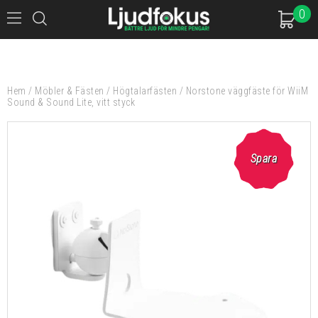
0
Hem
/
Möbler & Fästen
/
Högtalarfästen
/
Norstone väggfäste för WiiM
Sound & Sound Lite, vitt styck
Spara