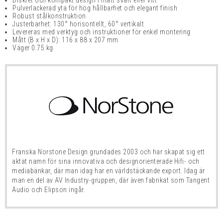
Diskret och kompakt design i matt svart eller vitt
Pulverlackerad yta för hög hållbarhet och elegant finish
Robust stålkonstruktion
Justerbarhet: 130° horisontellt, 60° vertikalt
Levereras med verktyg och instruktioner för enkel montering
Mått (B x H x D): 116 x 88 x 207 mm
Väger 0.75 kg
Franska Norstone Design grundades 2003 och har skapat sig ett
aktat namn för sina innovativa och designorienterade Hifi- och
mediabänkar, där man idag har en världstäckande export. Idag är
man en del av AV Industry-gruppen, där även fabrikat som Tangent
Audio och Elipson ingår.