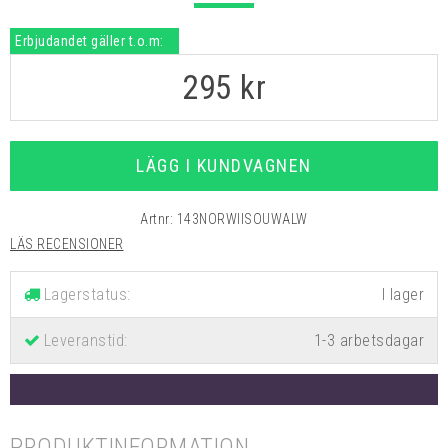
Erbjudandet gäller t.o.m:
295
kr
LÄGG I KUNDVAGNEN
Artnr:
143NORWIISOUWALW
LÄS RECENSIONER
Lagerstatus:
Leveranstid:
1-3 arbetsdagar
PRODUKTINFORMATION