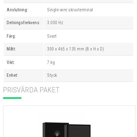
Anslutning:
Single-wire skruvterminal
Delningsfrekvens:
3.000 Hz
Färg:
Svart
Mått:
300 x 465 x 135 mm (B x H x D)
Vikt:
7 kg
Enhet:
Styck
PRISVÄRDA PAKET