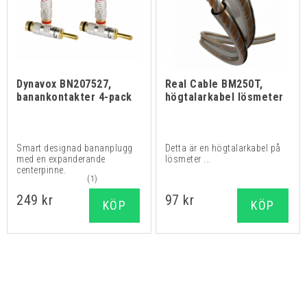
Dynavox BN207527,
Real Cable BM250T,
banankontakter 4-pack
högtalarkabel lösmeter
Smart designad bananplugg
Detta är en högtalarkabel på
med en expanderande
lösmeter ...
centerpinne.
(1)
249 kr
97 kr
KÖP
KÖP