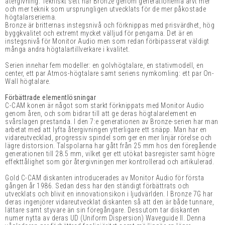
återgivning. Tekniskt sett har Bronze genom generationerna ärvt mer
och mer teknik som ursprungligen utvecklats för de mer påkostade
högtalarserierna.
Bronze är britternas instegsnivå och förknippas med prisvärdhet, hög
byggkvalitet och extremt mycket välljud för pengarna. Det är en
instegsnivå för Monitor Audio men som redan förbipasserat väldigt
många andra högtalartillverkare i kvalitet.
Serien innehar fem modeller: en golvhögtalare, en stativmodell, en
center, ett par Atmos-högtalare samt seriens nymkomling: ett par On-
Wall högtalare.
Förbättrade elementlösningar
C-CAM konen är något som starkt förknippats med Monitor Audio
genom åren, och som bidrar till att ge deras högtalarelement en
svårslagen prestanda. I den 7:e generationen av Bronze-serien har man
arbetat med att lyfta återgivningen ytterligare ett snäpp. Man har en
vidareutvecklad, progressiv spindel som ger en mer linjär rörelse och
lägre distorsion. Talspolarna har gått från 25 mm hos den föregående
generationen till 28.5 mm, vilket ger ett utökat basregister samt högre
effekttålighet som gör återgivningen mer kontrollerad och artikulerad.
Gold C-CAM diskanten introducerades av Monitor Audio för första
gången år 1986. Sedan dess har den ständigt förbättrats och
utvecklats och blivit en innovationsikon i ljudvärlden. I Bronze 7G har
deras ingenjörer vidareutvecklat diskanten så att den är både tunnare,
lättare samt styvare än sin föregångare. Dessutom tar diskanten
numer nytta av deras UD (Uniform Dispersion) Waveguide II. Denna