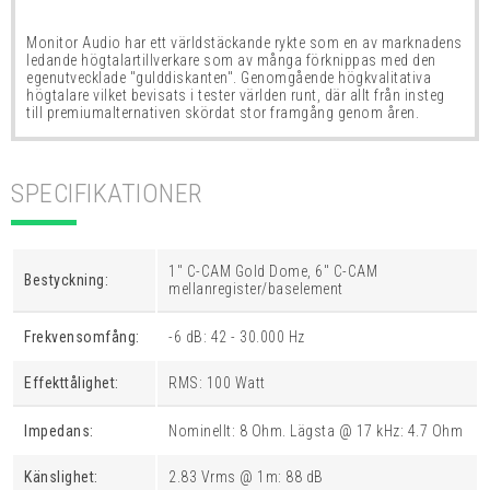
Monitor Audio har ett världstäckande rykte som en av marknadens
ledande högtalartillverkare som av många
förknippas med den
egenutvecklade "gulddiskanten". Genomgående högkvalitativa
högtalare vilket bevisats i tester världen runt, där allt från insteg
till premiumalternativen skördat stor framgång genom åren.
SPECIFIKATIONER
1" C-CAM Gold Dome, 6" C-CAM
Bestyckning:
mellanregister/baselement
Frekvensomfång:
-6 dB: 42 - 30.000 Hz
Effekttålighet:
RMS: 100 Watt
Impedans:
Nominellt: 8 Ohm. Lägsta @ 17 kHz: 4.7 Ohm
Känslighet:
2.83 Vrms @ 1m: 88 dB