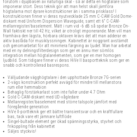
förutom i djupbasen av naturliga skäl - så är detta en högtalare som
imponerar stort. Dess teknik gör att man helst skall jämföra
högtalarna mot dyrare konstruktioner än i samma prisklass! I
konstruktionen finner vi deras nyutvecklade 25 mm C-CAM Gold Dome-
diskant med Uniform Dispersion Waveguide, samt ett 6” C-CAM-
mellanregister/baselement. Mätt i rum vid -6 dB så spelar Bronze On-
Wall faktiskt ner till 42 Hz, vilket är otroligt imponerande. Men vill man
framhäva den lägsta, hörbara oktaven krävs det att man adderar en
aktiv baslåda för musiklyssningen. Kabinettet är noggrant avstämdt
och genomarbetat för att minimera färgning av ljudet. Man har arbetat
med en ny delningsfilterdesign som ger en ännu mer sömlös
integration mellan högtalarelementen, som ger en mer homogen
ljudbild. Som tidigare finner vi deras HiVe II basportteknik som ger en
snabb och kontrollerad basrespons.
Välljudande vägghögtalare i den upphottade Bronze 7G-serien
2-vägs konstruktion perfekt avvägd för mindre till mellanstora
rum eller hemmabion
Behaglig förstärkarlast som inte faller under 4.7 Ohm
Gold C-CAM-diskant med UD-vågledare
Mellanregister/baselement med större talspole jämfört med
föregående generation
HiVe II-portteknik ger ett bättre transientsvar och en kraftfullare
bas, tack vare ett jämnare luftflöde
Singel-bultade element ger ökad spänningsstyrka, styvhet och
frikoppling från kabinettet
Säljes styckvis!