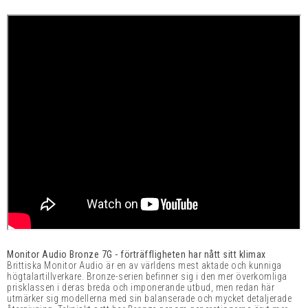
Monitor Audio Bronze 7G - förträffligheten har nått sitt klimax
Brittiska Monitor Audio är en av världens mest aktade och kunniga
högtalartillverkare. Bronze-serien befinner sig i den mer överkomliga
prisklassen i deras breda och imponerande utbud, men redan här
utmärker sig modellerna med sin balanserade och mycket detaljerade