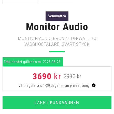
Sommarrea
Monitor Audio
MONITOR AUDIO BRONZE ON-WALL 7G
VÄGGHÖGTALARE, SVART STYCK
Erbjudandet gäller t.o.m:
2026-08-23
3690
kr
3990 kr
Vårt lägsta pris 1-30 dagar innan prissänkning
LÄGG I KUNDVAGNEN