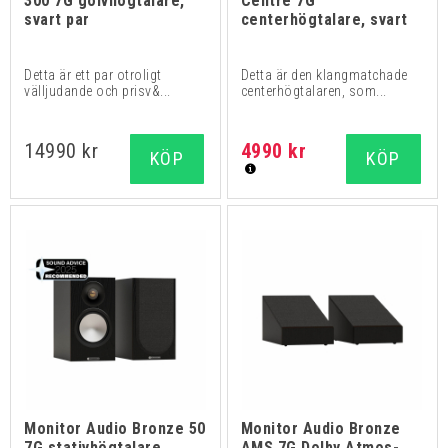
300 7G golvhögtalare,
Centre 7G
svart par
centerhögtalare, svart
Detta är ett par otroligt
Detta är den klangmatchade
välljudande och prisv&...
centerhögtalaren, som...
14990 kr
4990 kr
KÖP
KÖP
Monitor Audio Bronze 50
Monitor Audio Bronze
7G stativhögtalare,
AMS 7G Dolby Atmos-