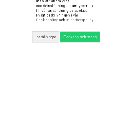
utan att ändra dina
cookieinställningar samtycker du
till vår användning av cookies
enligt beskrivningen i vår
Cookiepolicy
och
Integritetspolicy
.
Inställningar
Godkänn och stäng
SNABBA LEVERANSER
VI HAR NÖJDA KUNDER
VI KAN DET VI SÄLJER