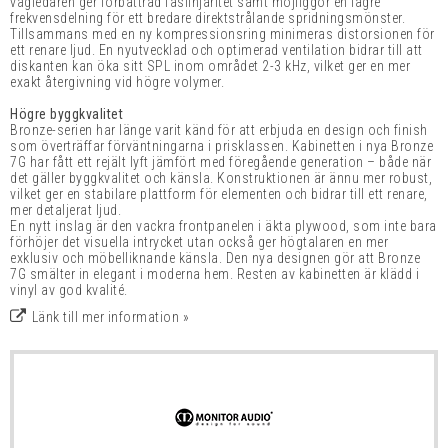
vågledaren ger förbättrad faslinjäritet samt möjliggör en lägre
frekvensdelning för ett bredare direktstrålande spridningsmönster.
Tillsammans med en ny kompressionsring minimeras distorsionen för
ett renare ljud. En nyutvecklad och optimerad ventilation bidrar till att
diskanten kan öka sitt SPL inom området 2-3 kHz, vilket ger en mer
exakt återgivning vid högre volymer.
Högre byggkvalitet
Bronze-serien har länge varit känd för att erbjuda en design och finish
som överträffar förväntningarna i prisklassen. Kabinetten i nya Bronze
7G har fått ett rejält lyft jämfört med föregående generation – både när
det gäller byggkvalitet och känsla. Konstruktionen är ännu mer robust,
vilket ger en stabilare plattform för elementen och bidrar till ett renare,
mer detaljerat ljud.
En nytt inslag är den vackra frontpanelen i äkta plywood, som inte bara
förhöjer det visuella intrycket utan också ger högtalaren en mer
exklusiv och möbelliknande känsla. Den nya designen gör att Bronze
7G smälter in elegant i moderna hem. Resten av kabinetten är klädd i
vinyl av god kvalité.
Länk till mer information »