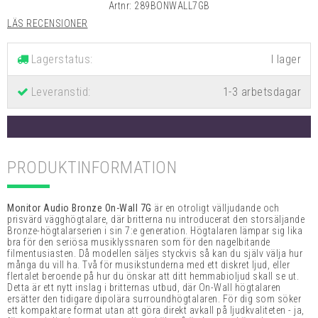
Artnr:
289BONWALL7GB
LÄS RECENSIONER
Lagerstatus:
Leveranstid:
1-3 arbetsdagar
PRODUKTINFORMATION
Monitor Audio Bronze On-Wall 7G
är en otroligt välljudande och
prisvärd vägghögtalare, där britterna nu introducerat den storsäljande
Bronze-högtalarserien i sin 7:e generation. Högtalaren lämpar sig lika
bra för den seriösa musiklyssnaren som för den nagelbitande
filmentusiasten. Då modellen säljes styckvis så kan du själv välja hur
många du vill ha. Två för musikstunderna med ett diskret ljud, eller
flertalet beroende på hur du önskar att ditt hemmabioljud skall se ut.
Detta är ett nytt inslag i britternas utbud, där On-Wall högtalaren
ersätter den tidigare dipolära surroundhögtalaren. För dig som söker
ett kompaktare format utan att göra direkt avkall på ljudkvaliteten - ja,