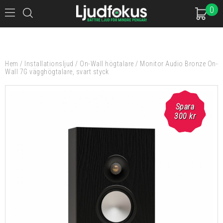
0
Hem
/
Installationsljud
/
On-Wall högtalare
/
Monitor Audio Bronze On-
Wall 7G vägghögtalare, svart styck
Spara
300
kr