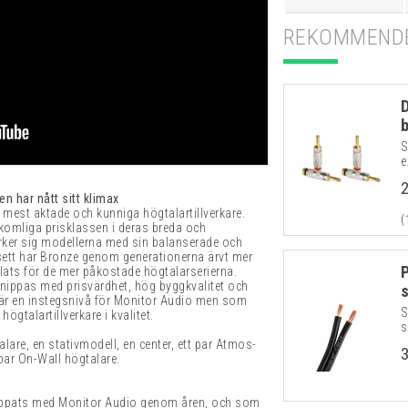
REKOMMENDE
S
e
n har nått sitt klimax
 mest aktade och kunniga högtalartillverkare.
(
rkomliga prisklassen i deras breda och
ker sig modellerna med sin balanserade och
 sett har Bronze genom generationerna ärvt mer
lats för de mer påkostade högtalarserierna.
knippas med prisvärdhet, hög byggkvalitet och
t är en instegsnivå för Monitor Audio men som
S
ögtalartillverkare i kvalitet.
s
lare, en stativmodell, en center, ett par Atmos-
par On-Wall högtalare.
ippats med Monitor Audio genom åren, och som