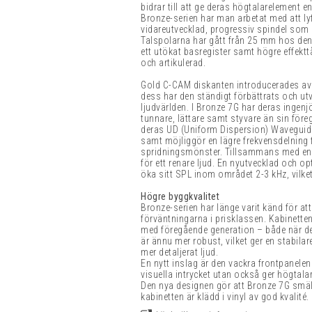
bidrar till att ge deras högtalarelement 
Bronze-serien har man arbetat med att lyf
vidareutvecklad, progressiv spindel som g
Talspolarna har gått från 25 mm hos den 
ett utökat basregister samt högre effekt
och artikulerad.
Gold C-CAM diskanten introducerades av
dess har den ständigt förbättrats och utv
ljudvärlden. I Bronze 7G har deras ingenj
tunnare, lättare samt styvare än sin för
deras UD (Uniform Dispersion) Waveguide I
samt möjliggör en lägre frekvensdelning f
spridningsmönster. Tillsammans med en
för ett renare ljud. En nyutvecklad och opt
öka sitt SPL inom området 2-3 kHz, vilket
Högre byggkvalitet
Bronze-serien har länge varit känd för at
förväntningarna i prisklassen. Kabinetten 
med föregående generation – både när det
är ännu mer robust, vilket ger en stabilare
mer detaljerat ljud.
En nytt inslag är den vackra frontpanelen
visuella intrycket utan också ger högtal
Den nya designen gör att Bronze 7G smäl
kabinetten är klädd i vinyl av god kvalité.