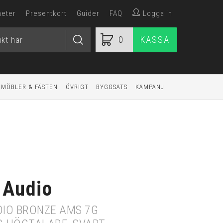
heter
Presentkort
Guider
FAQ
Logga in
0
KASSA
MÖBLER & FÄSTEN
ÖVRIGT
BYGGSATS
KAMPANJ
 Audio
IO BRONZE AMS 7G