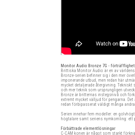
Monitor Audio Bronze 7G - förträfflighete
Brittiska Monitor Audio är en av världens
Bronze-serien befinner sig i den mer öve
imponerande utbud, men redan här utmär
mycket detaljerade återgivning. Tekniskt
och mer teknik som ursprungligen utveck
Bronze är britternas instegsnivå och för
extremt mycket välljud för pengarna. De
redan förbipasserat väldigt många andra h
Serien innehar fem modeller: en golvhögta
högtalare samt seriens nymkomling: ett 
Förbättrade elementlösningar
C-CAM konen är något som starkt förkn