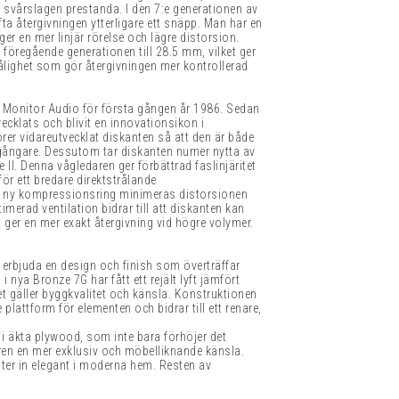
en svårslagen prestanda. I den 7:e generationen av
ta återgivningen ytterligare ett snäpp. Man har en
er en mer linjär rörelse och lägre distorsion.
föregående generationen till 28.5 mm, vilket ger
tålighet som gör återgivningen mer kontrollerad
 Monitor Audio för första gången år 1986. Sedan
ecklats och blivit en innovationsikon i
örer vidareutvecklat diskanten så att den är både
egångare. Dessutom tar diskanten numer nytta av
I. Denna vågledaren ger förbättrad faslinjäritet
ör ett bredare direktstrålande
 ny kompressionsring minimeras distorsionen
imerad ventilation bidrar till att diskanten kan
 ger en mer exakt återgivning vid högre volymer.
t erbjuda en design och finish som överträffar
i nya Bronze 7G har fått ett rejält lyft jämfört
 gäller byggkvalitet och känsla. Konstruktionen
 plattform för elementen och bidrar till ett renare,
 i äkta plywood, som inte bara förhöjer det
aren en mer exklusiv och möbelliknande känsla.
ter in elegant i moderna hem. Resten av