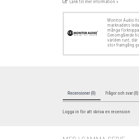
Länk till mer information »
Monitor Audio ha
marknadens ledan
många
förknipp
Genomgående högk
världen runt, där
stor framgång g
Recensioner (0)
Frågor och svar (0)
Logga in för att skriva en recension