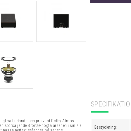
SPECIFIKATI
oligt välljudande och prisvärd Dolby Atmos-
den storsäljande Bronze-högtalarserien i sin 7:e
Bestyckning:
tt passa perfekt ståendes på seriens