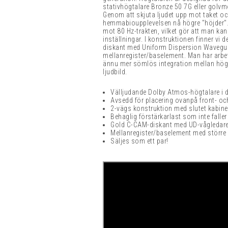
stativhögtalare Bronze 50 7G eller golvm
Genom att skjuta ljudet upp mot taket oc
hemmabioupplevelsen nå högre "höjder". 
mot 80 Hz-trakten, vilket gör att man kan
inställningar. I konstruktionen finner 
diskant med Uniform Dispersion Wavegui
mellanregister/baselement. Man har arbe
ännu mer sömlös integration mellan hö
ljudbild.
Välljudande Dolby Atmos-högtalare i 
Avsedd för placering ovanpå front- o
2-vägs konstruktion med slutet kabine
Behaglig förstärkarlast som inte falle
Gold C-CAM-diskant med UD-vågledar
Mellanregister/baselement med större
Säljes som ett par!