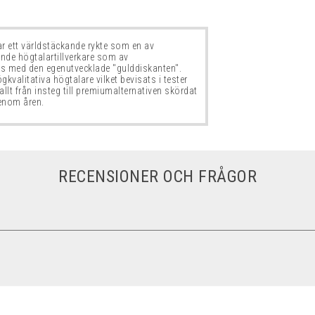
r ett världstäckande rykte som en av
de högtalartillverkare som av
as med den egenutvecklade "gulddiskanten".
valitativa högtalare vilket bevisats i tester
 allt från insteg till premiumalternativen skördat
enom åren.
RECENSIONER OCH FRÅGOR