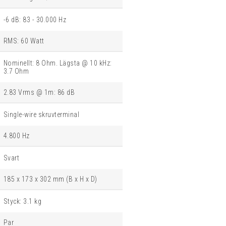
-6 dB: 83 - 30.000 Hz
RMS: 60 Watt
Nominellt: 8 Ohm. Lägsta @ 10 kHz:
3.7 Ohm
2.83 Vrms @ 1m: 86 dB
Single-wire skruvterminal
4.800 Hz
Svart
185 x 173 x 302 mm (B x H x D)
Styck: 3.1 kg
Par