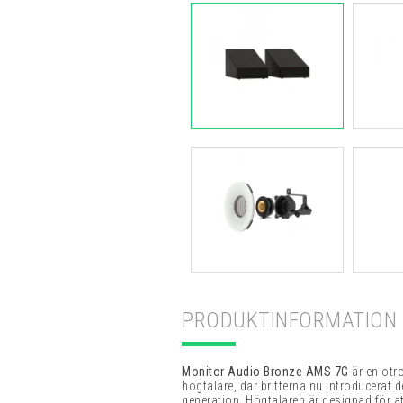
PRODUKTINFORMATION
Monitor Audio Bronze AMS 7G
är en otr
högtalare, där britterna nu introducerat 
generation. Högtalaren är designad för a