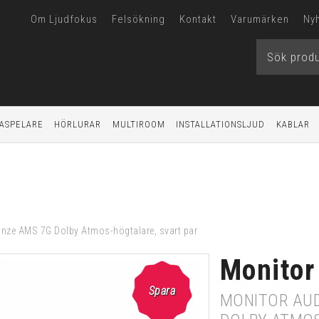
Om Ljudfokus
Felsökning
Kontakt
Varumärken
Ny
ASPELARE
HÖRLURAR
MULTIROOM
INSTALLATIONSLJUD
KABLAR
nze AMS 7G Dolby Atmos-högtalare, svart par
Monitor
Spara
MONITOR AUD