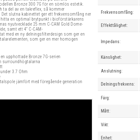
odellen Bronze 300 7G för en sömlös estetik.
h ta del av en takreflex, så kommer
Frekvensomfång:
Det slutna kabinettet ger ett frekvensomfång ner
 hitta en optimal brytpunkt i bioförstärkarens
vi deras nyutvecklade 25 mm C-CAM Gold Dome-
Effekttålighet:
de, samt ett 4” C-CAM-
tat med en ny delningsfilterdesign som ger en
gtalarelementen, som ger en mer homogen
Impedans:
den upphottade Bronze 7G-serien
Känslighet:
ch surroundhögtalarna
tt
Anslutning:
r under 3.7 Ohm
e
 talspole jämfört med föregående generation
Delningsfrekvens:
Färg:
Mått:
Vikt:
Enhet: