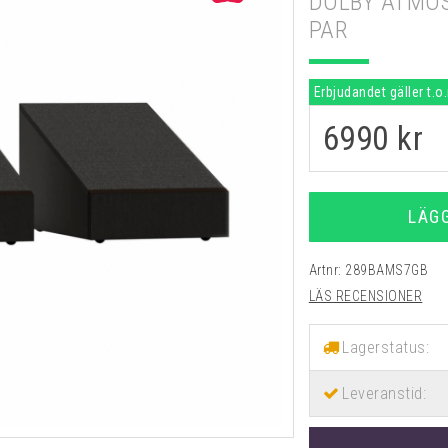
DOLBY ATMOS
PAR
Erbjudandet gäller t.o
6990
kr
LÄG
Artnr:
289BAMS7GB
LÄS RECENSIONER
Lagerstatus:
Leveranstid: