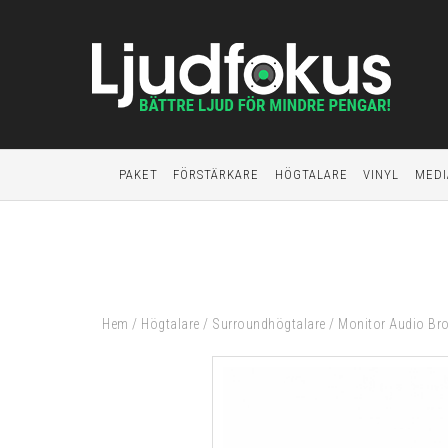
PAKET
FÖRSTÄRKARE
HÖGTALARE
VINYL
MEDI
Hem
/
Högtalare
/
Surroundhögtalare
/
Monitor Audio Bro