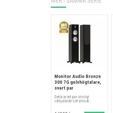
MER I SAMMA SERIE
Monitor Audio Bronze
300 7G golvhögtalare,
svart par
Detta är ett par otroligt
välljudande och prisv&...