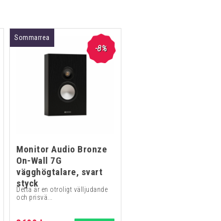
Sommarrea
-8%
Monitor Audio Bronze
On-Wall 7G
vägghögtalare, svart
styck
Detta är en otroligt välljudande
och prisvä...