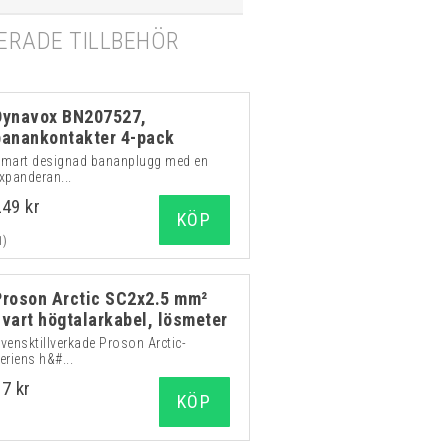
RADE TILLBEHÖR
Dynavox BN207527,
banankontakter 4-pack
mart designad bananplugg med en
xpanderan...
249 kr
KÖP
1)
Proson Arctic SC2x2.5 mm²
svart högtalarkabel, lösmeter
vensktillverkade Proson Arctic-
eriens h&#...
37 kr
KÖP