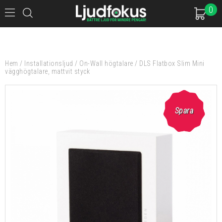
0
Hem
/
Installationsljud
/
On-Wall högtalare
/
DLS Flatbox Slim Mini
vägghögtalare, mattvit styck
Spara