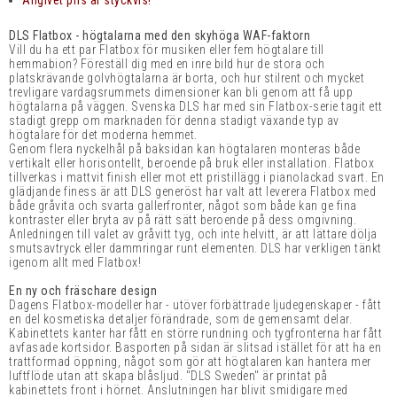
Angivet pris är styckvis!
DLS Flatbox - högtalarna med den skyhöga WAF-faktorn
Vill du ha ett par Flatbox för musiken eller fem högtalare till
hemmabion? Föreställ dig med en inre bild hur de stora och
platskrävande golvhögtalarna är borta, och hur stilrent och mycket
trevligare vardagsrummets dimensioner kan bli genom att få upp
högtalarna på väggen.
Svenska DLS har med sin Flatbox-serie tagit ett
stadigt grepp om marknaden för denna stadigt växande typ av
högtalare för det moderna hemmet.
Genom flera nyckelhål på baksidan kan högtalaren monteras både
vertikalt eller horisontellt, beroende på bruk eller installation.
Flatbox
tillverkas i mattvit finish eller mot ett pristillägg i pianolackad svart. En
glädjande finess är att DLS generöst har valt att leverera Flatbox med
både gråvita och svarta gallerfronter, något som både kan ge fina
kontraster eller bryta av på rätt sätt beroende på dess omgivning.
Anledningen till valet av gråvitt tyg, och inte helvitt, är att lättare dölja
smutsavtryck eller dammringar runt elementen. DLS har verkligen tänkt
igenom allt med Flatbox!
En ny och fräschare design
Dagens Flatbox-modeller har - utöver förbättrade ljudegenskaper - fått
en del kosmetiska detaljer förändrade, som de gemensamt delar.
Kabinettets kanter har fått en större rundning och tygfronterna har fått
avfasade kortsidor. Basporten på sidan är slitsad istället för att ha en
trattformad öppning, något som gör att högtalaren kan hantera mer
luftflöde utan att skapa blåsljud. "DLS Sweden" är printat på
kabinettets front i hörnet. Anslutningen har blivit smidigare med