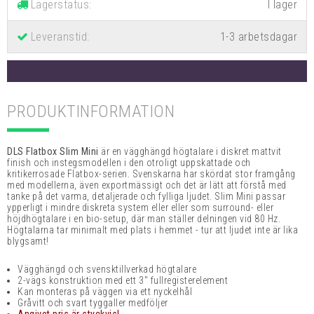
Lagerstatus:
Leveranstid:
1-3 arbetsdagar
PRODUKTINFORMATION
DLS Flatbox Slim Mini
är en v
ägghängd högtalare i diskret mattvit
finish och instegsmodellen i den otroligt uppskattade och
kritikerrosade Flatbox-serien. Svenskarna har skördat stor framgång
med modellerna, även exportmässigt och det är lätt att förstå med
tanke på det varma, detaljerade och fylliga ljudet. Slim Mini passar
ypperligt i mindre diskreta system eller eller som surround- eller
höjdhögtalare i en bio-setup, där man ställer delningen vid 80 Hz.
Högtalarna tar minimalt med plats i hemmet - tur att ljudet inte är lika
blygsamt!
Vägghängd och svensktillverkad högtalare
2-vägs konstruktion med ett 3" fullregisterelement
Kan monteras på väggen via ett nyckelhål
Gråvitt och svart tyggaller medföljer