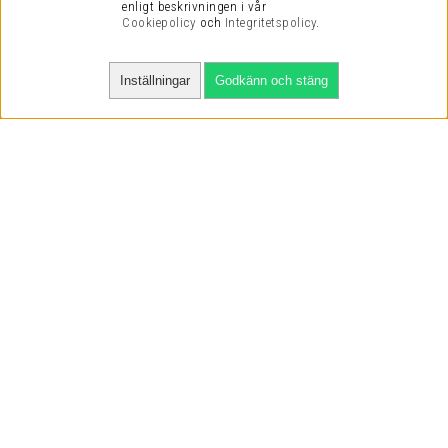
enligt beskrivningen i vår
Cookiepolicy
och
Integritetspolicy
.
Inställningar
Godkänn och stäng
SNABBA LEVERANSER
VI HAR NÖJDA KUNDER
VI KAN DET VI SÄLJER