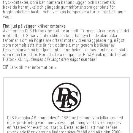
tryckkontakter, som kan hantera bananpluggar, och kabinettets
baksida har mjuka och gängade gummifötter som ger plats för
högtalarkabeln baktill och även kan kompensera för en inte helt jämn
vägg.
Fint ljud på väggen kräver omtanke
Även om en DLS Flatbox-högtalare är platt i formen, så är dess ljud det
motsatta. DLS har vid utvecklingen tagit hänsyn till de akustiska
fenomen som en högtalare oftast möter vid en väggplacering, något
som normalt sett inte är helt optimalt. men genom beräknar av
frekvenskurvan så blir ljudet inte är närheten lika basbumligt och platt
som man först tror. För att citera magasinet Hifi&Musik när de testade
Flatbox XL:
"Ljudbilden blir långt ifrån något platt fall".
Länk till mer information »
DLS Svenska AB grundades år 1980 av tre hängivna killar
som ett
ingenjörsföretag vars innovativa uppfinning var tillverkningen av
en "state-of-the-art"
polisradio. Detta ledde till att man senare
utvecklade förstklassiga ljudprodukter för bil och på tidigt 2000-