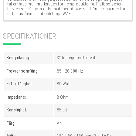
tal entrade man marknaden för hemprodukterna. Flatbox-serien
blev en succé, som östs med lovord över sig från recensenter för
sitt enastående ljud och höga WAF.
SPECIFIKATIONER
Bestyckning:
3" fullregisterelement
Frekvensomfång:
85 - 20.000 Hz
Effekttålighet:
80 Watt
Impedans:
8 Ohm
Känslighet:
85 dB
Färg:
Vit
Mått:
180 x 80 x 180 mm (B x H x D)