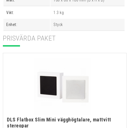
Vikt:
1.3 kg
Enhet:
Styck
PRISVÄRDA PAKET
DLS Flatbox Slim Mini vägghögtalare, mattvitt
stereopar