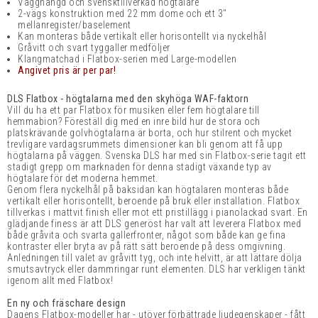
Vägghängd och svensktillverkad högtalare
2-vägs konstruktion med 22 mm dome och ett 3"
mellanregister/baselement
Kan monteras både vertikalt eller horisontellt via nyckelhål
Gråvitt och svart tyggaller medföljer
Klangmatchad i Flatbox-serien med Large-modellen
Angivet pris är per par!
DLS Flatbox - högtalarna med den skyhöga WAF-faktorn
Vill du ha ett par Flatbox för musiken eller fem högtalare till
hemmabion? Föreställ dig med en inre bild hur de stora och
platskrävande golvhögtalarna är borta, och hur stilrent och mycket
trevligare vardagsrummets dimensioner kan bli genom att få upp
högtalarna på väggen.
Svenska DLS har med sin Flatbox-serie tagit ett
stadigt grepp om marknaden för denna stadigt växande typ av
högtalare för det moderna hemmet.
Genom flera nyckelhål på baksidan kan högtalaren monteras både
vertikalt eller horisontellt, beroende på bruk eller installation.
Flatbox
tillverkas i mattvit finish eller mot ett pristillägg i pianolackad svart. En
glädjande finess är att DLS generöst har valt att leverera Flatbox med
både gråvita och svarta gallerfronter, något som både kan ge fina
kontraster eller bryta av på rätt sätt beroende på dess omgivning.
Anledningen till valet av gråvitt tyg, och inte helvitt, är att lättare dölja
smutsavtryck eller dammringar runt elementen. DLS har verkligen tänkt
igenom allt med Flatbox!
En ny och fräschare design
Dagens Flatbox-modeller har - utöver förbättrade ljudegenskaper - fått