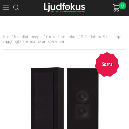
0
Hem
/
Installationsljud
/
On-Wall högtalare
/
DLS Flatbox Slim Large
vägghögtalare, mattsvart stereopar
Spara