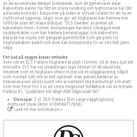
en del kosmetiska detaljer förändrade, som de gemensamt delar.
Kabinettets kanter har fått en större rundning och tygfronterna har fått
avfasade kortsidor. Basporten på sidan är slitsad istället för att ha en
trattformad öppning, något som gör att högtalaren kan hantera mer
luftflöde utan att skapa blåsljud. "DLS Sweden" är printat på
kabinettets front i hörnet. Anslutningen har blivit smidigare med
tryckkontakter, som kan hantera bananpluggar, och kabinettets
baksida har mjuka och gängade gummifötter som ger plats för
högtalarkabeln baktill och även kan kompensera för en inte helt jämn
vägg.
Fint ljud på väggen kräver omtanke
Även om en DLS Flatbox-högtalare är platt i formen, så är dess ljud det
motsatta. DLS har vid utvecklingen tagit hänsyn till de akustiska
fenomen som en högtalare oftast möter vid en väggplacering, något
som normalt sett inte är helt optimalt. men genom beräknar av
frekvenskurvan så blir ljudet inte är närheten lika basbumligt och platt
som man först tror. För att citera magasinet Hifi&Musik när de testade
Flatbox XL:
"Ljudbilden blir långt ifrån något platt fall".
Stereopar:
2 st. DLS Flatbox Slim Large vägghögtalare,
mattsvart styck
(Artnr. 610HFB47178SB)
Länk till mer information »