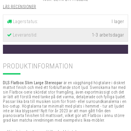
LÄS RECENSIONER
Lagerstatus:
Leveranstid:
1-3 arbetsdagar
PRODUKTINFORMATION
DLS Flatbox Slim Large Stereopar
är en v
ägghängd högtalare i diskret
mattvit finish och med ett förbluffande stort ljud. Svenskarna har med
sin Flatbox-serie skördat stor framgång, även exportmässigt och det
är lätt att förstå med tanke på det varma, detaljerade och fylliga ljudet.
Passar lika bra till musiken som för front- eller surroundkanalerna i en
bio-setup. Högtalarna tar minimalt med plats i hemmet - tur att ljudet
inte är lika blygsamt! Nytt för år 2023 är att man gått från den
pianosvarta finishen till mattsvart, vilket gör att Flatbox i ännu större
grad kan matcha inredningen med exempelvis Ikea-möbler.