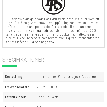
DLS Svenska AB grundades år 1980 av tre hängivna killar
som ett
ingenjörsföretag vars innovativa uppfinning var tillverkningen av
en "state-of-the-art"
polisradio. Detta ledde till att man senare
utvecklade förstklassiga ljudprodukter för bil och på tidigt 2000-
tal entrade man marknaden för hemprodukterna. Flatbox-serien
blev en succé, som östs med lovord över sig från recensenter för
sitt enastående ljud och höga WAF.
SPECIFIKATIONER
Bestyckning:
22 mm dome, 3" mellanregister/baselement
Frekvensomfång:
70 - 25.000 Hz
Effekttålighet:
Peak: 120 Watt