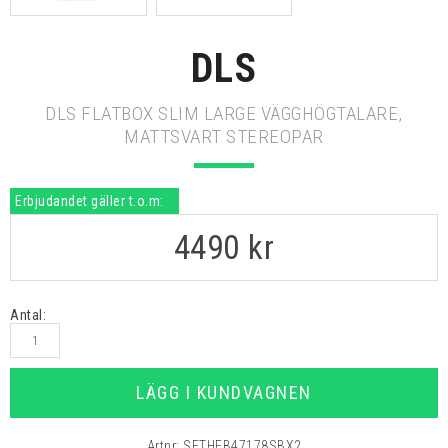
DLS
DLS FLATBOX SLIM LARGE VÄGGHÖGTALARE,
MATTSVART STEREOPAR
Erbjudandet gäller t.o.m:
4490
kr
Antal:
LÄGG I KUNDVAGNEN
Artnr:
SETHFB47178SBX2