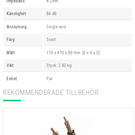
Impedans:
8 Ohm
Känslighet:
86 dB
Anslutning:
Single-wire
Färg:
Svart
Mått:
170 x 470 x 80 mm (B x H x D)
Vikt:
Styck: 2.83 kg
Enhet:
Par
REKOMMENDERADE TILLBEHÖR