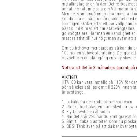
metallinslag är en faktor. Det rörbasera
annat. För att inte tala om VU-mätarna som
Men det som ändå imponerar mest är ljudk
kombinera en sådan mångsidighet med en 
formligen skriker efter ett par välljudan
bäst blir det med ett par stativhögtalare
golvhögtalare. Har man en känslighet en b
mest relativt till hur högt man avser att 
Om du behöver mer djupbas så kan du enk
100 har en subwooferutgång. Det gör att d
oavsett om du slår igång en vinylskiva elle
Notera att det är 3 månaders garanti på 
VIKTIGT!
HTA100 kan vara inställd på 115V för d
bör således ställas om till 220V innan s
är avstängd
.
1.
Lokalisera den röda ström-switchen
2. Plocka bort plasten som skyddar swit
3. Flytta switchen åt sidan
4. När det står 220 har du konfigurerat 
5. Sätt tillbaka plastbiten som du plockad
6.
OBS! Tänk även på att du behöver byta s