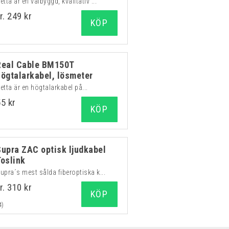
etta är en välbyggd, kvalitativ ...
r. 249 kr
KÖP
Real Cable BM150T
högtalarkabel, lösmeter
etta är en högtalarkabel på...
55 kr
KÖP
Supra ZAC optisk ljudkabel
Toslink
upra´s mest sålda fiberoptiska k...
r. 310 kr
KÖP
4)