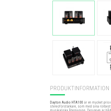
PRODUKTINFORMATION
Dayton Audio HTA100
är en mycket prisv
stereoförstärkare, som med sina rörbestyc
musikaliska återgivning. Designen är bå