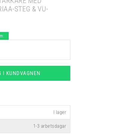
TÄRKARE MED
IAA-STEG & VU-
.m:
G I KUNDVAGNEN
1-3 arbetsdagar