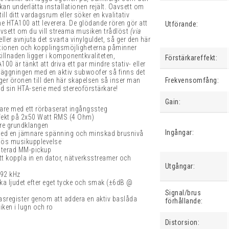
n underlätta installationen rejält. Oavsett om
ill ditt vardagsrum eller söker en kvalitativ
 HTA100 att leverera. De glödande rören gör att
Utförande:
avsett om du vill streama musiken trådlöst
(via
 eller avnjuta det svarta vinylguldet, så ger den här
ktionen och kopplingsmöjligheterna påminner
llnaden ligger i komponentkvaliteten,
Förstärkareffekt:
0 är tänkt att driva ett par mindre stativ- eller
läggningen med en aktiv subwoofer så finns det
er öronen till den här skapelsen så inser man
Frekvensomfång:
d sin HTA-serie med stereoförstärkare!
Gain:
kare med ett rörbaserat ingångssteg
ffekt på 2x50 Watt RMS (4 Ohm)
are grundklangen
Ingångar:
 med en jämnare spänning och minskad brusnivå
dlös musikupplevelse
nterad MM-pickup
att koppla in en dator, nätverksstreamer och
Utgångar:
92 kHz
a ljudet efter eget tycke och smak (
±
6dB @
Signal/brus
sregister genom att addera en aktiv baslåda
förhållande:
iken i lugn och ro
Distorsion: