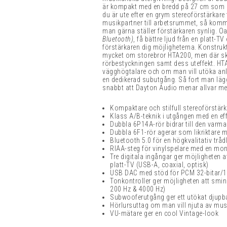
är kompakt med en bredd på 27 cm som ka
du är ute efter en grym stereoförstärkare t
musikpartner till arbetsrummet, så komme
man gärna ställer förstärkaren synlig. O
Bluetooth)
, få bättre ljud från en platt-TV
förstärkaren dig möjligheterna. Konstru
mycket om storebror HTA200, men där ski
rörbestyckningen samt dess uteffekt. HTA10
vägghögtalare och om man vill utöka an
en dedikerad subutgång. Så fort man lägg
snabbt att Dayton Audio menar allvar me
Kompaktare och stilfull stereoförstär
Klass A/B-teknik i utgången med en e
Dubbla 6P14A-rör bidrar till den varm
Dubbla 6F1-rör agerar som likriktare
Bluetooth 5.0 för en högkvalitativ trå
RIAA-steg för vinylspelare med en mo
Tre digitala ingångar ger möjligheten 
platt-TV (USB-A, coaxial, optisk)
USB DAC med stöd för PCM 32-bitar/1
Tonkontroller ger möjligheten att smink
200 Hz & 4000 Hz)
Subwooferutgång ger ett utökat djupba
Hörlursuttag om man vill njuta av mus
VU-mätare ger en cool Vintage-look