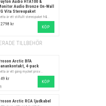
Dayton Audio HTA100 &
Monitor Audio Bronze On-Wall
7G Vita Stereopaket
etta är ett stilfullt stereopaket fr&...
12798 kr
KÖP
RADE TILLBEHÖR
Proson Arctic BFA
banankontakt, 4-pack
etta är ett gäng mycket prisv...
149 kr
KÖP
4)
Proson Arctic RCA ljudkabel