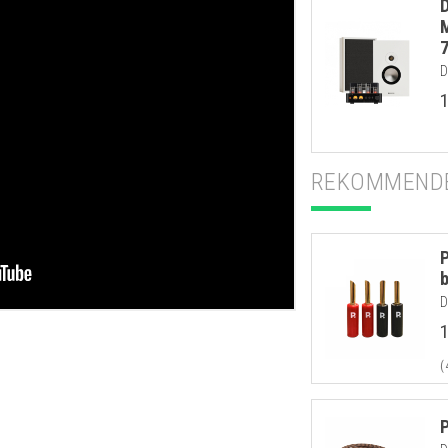
D
REKOMMENDE
D
(