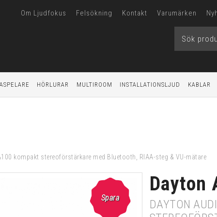
Om Ljudfokus
Felsökning
Kontakt
Varumärken
Ny
ASPELARE
HÖRLURAR
MULTIROOM
INSTALLATIONSLJUD
KABLAR
100 kompakt stereoförstärkare med Bluetooth, RIAA-steg & VU-mätare
Dayton 
Spara
DAYTON AUD