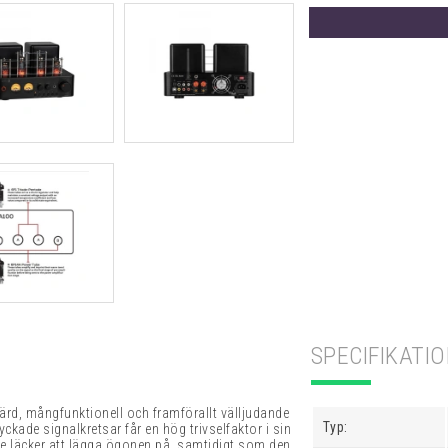
SPECIFIKATI
ärd, mångfunktionell och framförallt välljudande
Typ:
kade signalkretsar får en hög trivselfaktor i sin
de läcker att lägga ögonen på, samtidigt som den