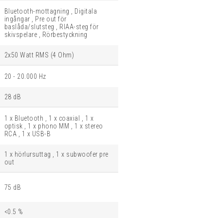
Bluetooth-mottagning , Digitala
ingångar , Pre out för
baslåda/slutsteg , RIAA-steg för
skivspelare , Rörbestyckning
2x50 Watt RMS (4 Ohm)
20 - 20.000 Hz
28 dB
1 x Bluetooth , 1 x coaxial , 1 x
optisk , 1 x phono MM , 1 x stereo
RCA , 1 x USB-B
1 x hörlursuttag , 1 x subwoofer pre
out
75 dB
<0.5 %