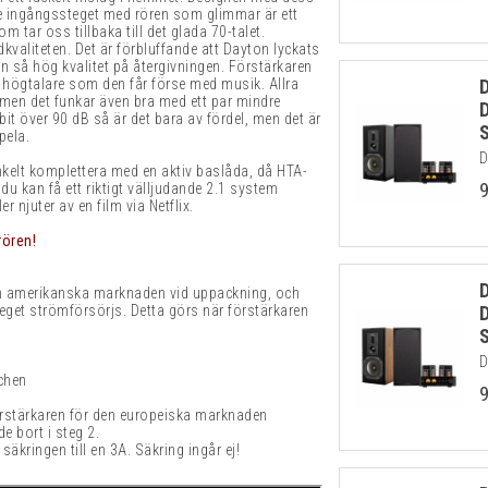
de ingångssteget med rören som glimmar är ett
 tar oss tillbaka till det glada 70-talet.
valiteten. Det är förbluffande att Dayton lyckats
så hög kvalitet på återgivningen. Förstärkaren
de högtalare som den får förse med musik. Allra
, men det funkar även bra med ett par mindre
it över 90 dB så är det bara av fördel, men det är
spela.
D
elt komplettera med en aktiv baslåda, då HTA-
u kan få ett riktigt välljudande 2.1 system
r njuter av en film via Netflix.
rören!
en amerikanska marknaden vid uppackning, och
teget strömförsörjs. Detta görs när förstärkaren
D
chen
förstärkaren för den europeiska marknaden
e bort i steg 2.
äkringen till en 3A. Säkring ingår ej!