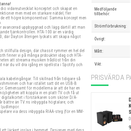
stanna!
io vidareutvecklat konceptet och skapat en
Medföljande
tioner men med en starkare nätdel, fler
tillbehör:
nde ett högre komponentval. Samma koncept men
.
Strömförbrukning:
r avancerad uppbyggnad och lägg därtill att man
ande fjärrkontrollen. HTA-100 är en värdig
200, där Dayton återigen lyckats att skapa något
Övrigt:
 stillfulla design, där chassit rymmer en hel del
Mått:
oth finner vi på många prdoukter idag och HTA-
heten att streama musiken trådlöst från din
Vikt:
kt när du vill dra igång en spellista i Spotify och
PRISVÄRDA P
ala kabelingångar. Till skillnad från tidigare så
ashminnen och har istället satt dit en USB-B
or. Gemensamt för modellerna är att de har en
möjligheten att koppla in en platt-TV och få ut
 digitalkortet i förstärkaren som sköter D/A-
år bättre än TV:ns inbyggda högtalare, och
ljudlimpor.
ylspelare via dess inbyggda RIAA-steg (för en MM-
D
ll ett läckert inslag i hemmet. Designen med dess