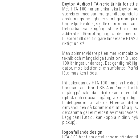
Dayton Audios HTA-serie är här för att 
Med HTA-100 har amerikanska Dayton Aud
storebror, med samma grundläggande funk
anslutningsmöjligheter samt genomgåe
högre ljudkvalitet, skulle man kunna säga
Det rörbaserade ingångssteget har en me
adderat en IR-mottagning för den medfölj
lillebror tilll den tidigare lanserade HTA
riktigt unikt!
Man spinner vidare på en mer kompakt och
teknik och mångsidiga funktioner. Blueto
100 är inget undantag. Det ger dig möjlig
dator, mobiltelefon eller surfplatta. Perfe
låta musiken flöda.
På baksidan av HTA-100 finner vi tre digit
har man tagit bort USB-A ingången för fl
ingång på baksidan, dedikerad för en dat
optisk och coaxial ingång, vilket ger dig 
ljudet genom högtalarna. Eftersom det är
omvandligen så kommer det att låta ljus
detsamma gäller merpart av marknadens 
Lägg därtill att du kan koppla in din vin
pickup).
Iögonfallande design
HTA-100 har flera detaljer som gör den ti