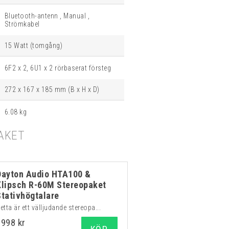
Bluetooth-antenn , Manual ,
Strömkabel
15 Watt (tomgång)
6F2 x 2, 6U1 x 2 rörbaserat försteg
272 x 167 x 185 mm (B x H x D)
6.08 kg
AKET
Dayton Audio HTA100 &
Klipsch R-60M Stereopaket
Stativhögtalare
etta är ett välljudande stereopa...
9998 kr