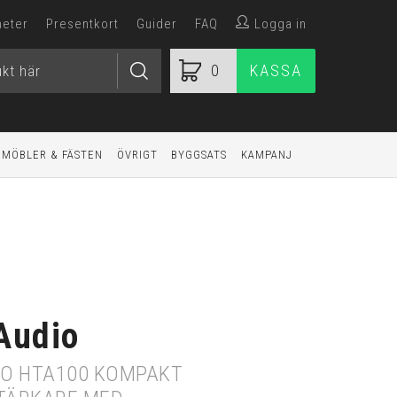
heter
Presentkort
Guider
FAQ
Logga in
0
KASSA
MÖBLER & FÄSTEN
ÖVRIGT
BYGGSATS
KAMPANJ
Audio
IO HTA100 KOMPAKT