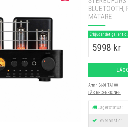
STEREOFÖRS
BLUETOOTH, R
MÄTARE
Erbjudandet gäller t.o
5998
kr
LÄG
Artnr:
860HTA100
LÄS RECENSIONER
Lagerstatus:
Leveranstid: