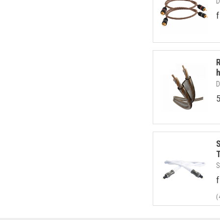
D
f
D
S
f
(