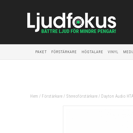
PAKET
FÖRSTÄRKARE
HÖGTALARE
VINYL
MEDI
Hem
/
Förstärkare
/
Stereoförstärkare
/
Dayton Audio HTA