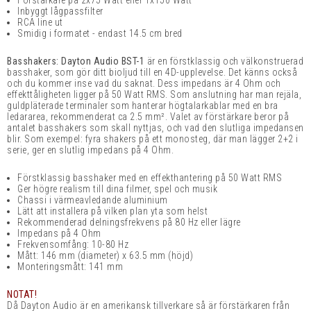
Förstärkare på 2x75 Watt eller 1x150 Watt
Inbyggt lågpassfilter
RCA line ut
Smidig i formatet - endast 14.5 cm bred
Basshakers: Dayton Audio BST-1
är en förstklassig och välkonstruerad
basshaker, som gör ditt bioljud till en 4D-upplevelse. Det känns också
och du kommer inse vad du saknat. Dess impedans är 4 Ohm och
effekttåligheten ligger på 50 Watt RMS. Som anslutning har man rejäla,
guldpläterade terminaler som hanterar högtalarkablar med en bra
ledararea, rekommenderat ca 2.5 mm
². Valet av förstärkare beror på
antalet basshakers som skall nyttjas, och vad den slutliga impedansen
blir. Som exempel: fyra shakers på ett monosteg, där man lägger 2+2 i
serie, ger en slutlig impedans på 4 Ohm.
Förstklassig basshaker med en effekthantering på 50 Watt RMS
Ger högre realism till dina filmer, spel och musik
Chassi i värmeavledande aluminium
Lätt att installera på vilken plan yta som helst
Rekommenderad delningsfrekvens på 80 Hz eller lägre
Impedans på 4 Ohm
Frekvensomfång: 10-80 Hz
Mått: 146 mm (diameter) x 63.5 mm (höjd)
Monteringsmått: 141 mm
NOTAT!
Då Dayton Audio är en amerikansk tillverkare så är förstärkaren från