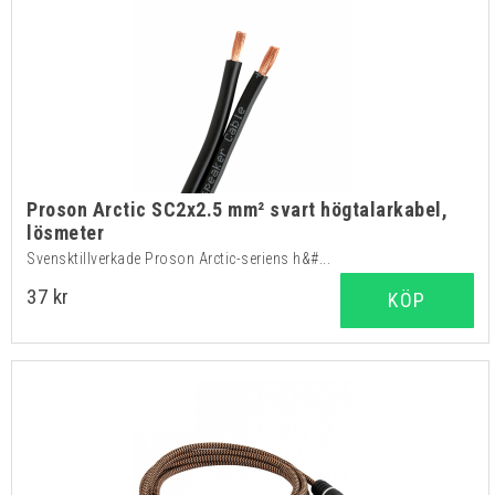
Proson Arctic SC2x2.5 mm² svart högtalarkabel,
lösmeter
Svensktillverkade Proson Arctic-seriens h&#...
37 kr
KÖP