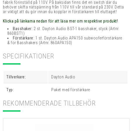
fabrik förinställd på 110V. På baksidan finns det en switch där du
behöver skifta nätspänning från 110V till vår standard på 230V. Detta
är viktigt att du gör innan du kopplar in förstärkaren till eluttaget!
Klicka på länkarna nedan för att läsa mer om respektive produkt!
Basshaker:
2 st. Dayton Audio BST-1 basshaker, styck
(Artnr.
860BST1)
Förstärkare:
1 st. Dayton Audio APA150 subwooferförstärkare
& för Basshakers
(Artnr. 860APA150)
SPECIFIKATIONER
Tillverkare:
Dayton Audio
Typ:
Paket med förstärkare
REKOMMENDERADE TILLBEHÖR