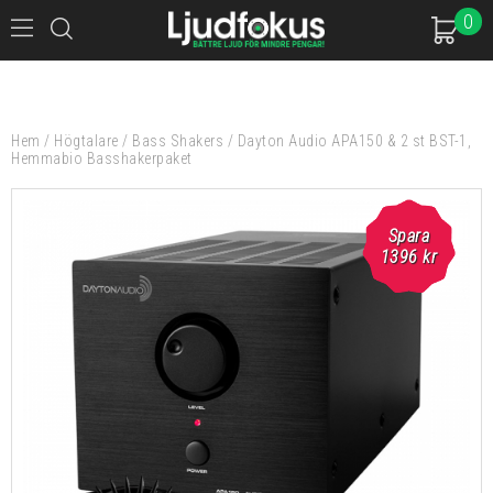
0
Hem
/
Högtalare
/
Bass Shakers
/
Dayton Audio APA150 & 2 st BST-1,
Hemmabio Basshakerpaket
Spara
Spara
1396 kr