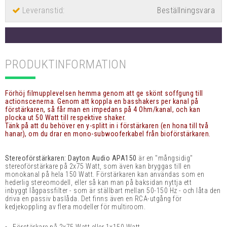
Leveranstid:
Beställningsvara
PRODUKTINFORMATION
Förhöj filmupplevelsen hemma genom att ge skönt soffgung till
actionscenerna. Genom att koppla en basshakers per kanal på
förstärkaren, så får man en impedans på 4 Ohm/kanal, och kan
plocka ut 50 Watt till respektive shaker.
Tänk på att du behöver en y-splitt in i förstärkaren (en hona till två
hanar), om du drar en mono-subwooferkabel från bioförstärkaren.
Stereoförstärkaren: Dayton Audio APA150
är en
"mångsidig"
stereoförstärkare på 2x75 Watt, som även kan bryggas till en
monokanal på hela 150 Watt. Förstärkaren kan användas som en
hederlig stereomodell, eller så kan man på baksidan nyttja ett
inbyggt lågpassfilter - som är ställbart mellan 50-150 Hz - och låta den
driva en passiv baslåda. Det finns även en RCA-utgång för
kedjekoppling av flera modeller för multiroom.