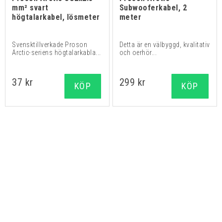
mm² svart
Subwooferkabel, 2
högtalarkabel, lösmeter
meter
Svensktillverkade Proson
Detta är en välbyggd, kvalitativ
Arctic-seriens högtalarkabla...
och oerhör...
37 kr
299 kr
KÖP
KÖP