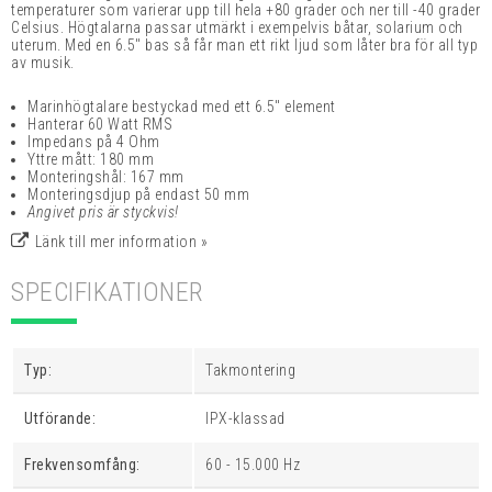
temperaturer som varierar upp till hela +80 grader och ner till -40 grader
Celsius. Högtalarna passar utmärkt i exempelvis båtar, solarium och
uterum. Med en 6.5" bas så får man ett rikt ljud som låter bra för all typ
av musik.
Marinhögtalare bestyckad med ett 6.5" element
Hanterar 60 Watt RMS
Impedans på 4 Ohm
Yttre mått: 180 mm
Monteringshål: 167 mm
Monteringsdjup på endast 50 mm
Angivet pris är styckvis!
Länk till mer information »
SPECIFIKATIONER
Typ:
Takmontering
Utförande:
IPX-klassad
Frekvensomfång:
60 - 15.000 Hz