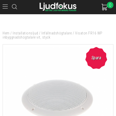
0
Hem
/
Installationsljud
/
Infällnadshögtalare
/
Visaton FR16 WP
inbyggnadshögtalare vit, styck
Spara