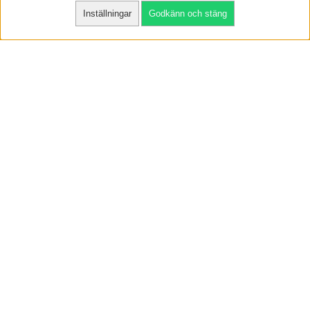
Inställningar
Godkänn och stäng
SNABBA LEVERANSER
VI HAR NÖJDA KUNDER
VI KAN DET VI SÄLJER
OM LJUDFOKUS
Ljudfokus grundades år 2001 och har växt till att bli en av Sveriges