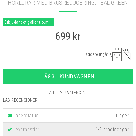
HÖRLURAR MED BRUSREDUCERING, TEAL GREEN
Erbjudandet gäller t.o.m:
699
kr
Laddare ingår ej
2.5-5
W
LÄGG I KUNDVAGNEN
Artnr:
299VALENCIAT
LÄS RECENSIONER
Lagerstatus:
Leveranstid:
1-3 arbetsdagar