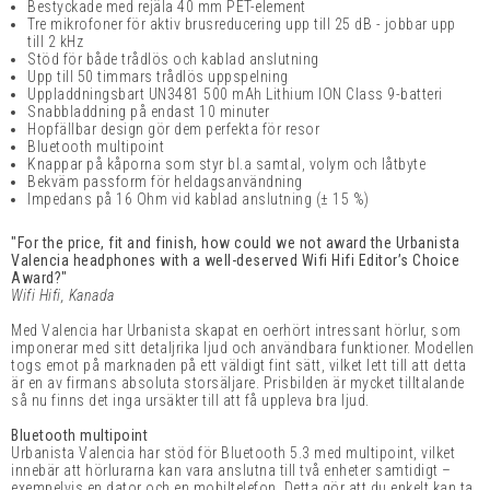
Bestyckade med rejäla 40 mm PET-element
Tre mikrofoner för aktiv brusreducering upp till 25 dB - jobbar upp
till 2 kHz
Stöd för både trådlös och kablad anslutning
Upp till 50 timmars trådlös uppspelning
Uppladdningsbart UN3481 500 mAh Lithium ION Class 9-batteri
Snabbladdning på endast 10 minuter
Hopfällbar design gör dem perfekta för resor
Bluetooth multipoint
Knappar på kåporna som styr bl.a samtal, volym och låtbyte
Bekväm passform för heldagsanvändning
Impedans på 16 Ohm vid kablad anslutning (
± 15 %)
"For the price, fit and finish, how could we not award the Urbanista
Valencia headphones with a well-deserved Wifi Hifi Editor’s Choice
Award?"
Wifi Hifi, Kanada
Med Valencia har Urbanista skapat en oerhört intressant hörlur, som
imponerar med sitt detaljrika ljud och användbara funktioner. Modellen
togs emot på marknaden på ett väldigt fint sätt, vilket lett till att detta
är en av firmans absoluta storsäljare. Prisbilden är mycket tilltalande
så nu finns det inga ursäkter till att få uppleva bra ljud.
Bluetooth multipoint
Urbanista Valencia har stöd för Bluetooth 5.3 med multipoint, vilket
innebär att hörlurarna kan vara anslutna till två enheter samtidigt –
exempelvis en dator och en mobiltelefon. Detta gör att du enkelt kan ta