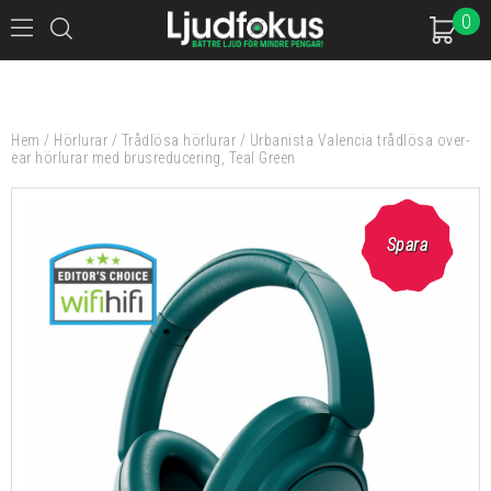
0
Hem
/
Hörlurar
/
Trådlösa hörlurar
/
Urbanista Valencia trådlösa over-
ear hörlurar med brusreducering, Teal Green
Spara