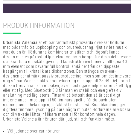
PRODUKTINFORMATION
Urbanista Valencia
är ett par fantastiskt prisvärda over-ear hörlurar
med både trådlös uppkoppling och brusreducering. Njut av bra musik
vart du än är! Hörlurarna kombinerar en stilren och iögonfallande
design med en påkostad ljudteknologi som borgar för dess detaljerade
och kraftfulla musikåtergivning. I konstruktionen finner vi tilltagna 40
mm element som bevarar full kontroll ändå ner från den djupaste
basgången till kristallklara diskanttoner. Den stängda over-ear-
designen ger utmärkt passiv brusreducering, men som om det inte vore
nog så har Valencia aktiv brusreducering med upp till 25 dB. Det gör att
du kan försvinna helt i musiken, även i bullrigare miljöer som på ett flyg
eller ett tåg. Med Bluetooth 5.3 får man en stabil och energieffektiv
anslutning med låg latens. Tittar vi på batteritiden så är det riktigt
imponerande - med upp till 50 timmars speltid får du oavbruten
njutning under hela dagen, ja faktiskt nästan två. Snabbladdning ger
dig flera timmars lyssning på bara några minuter. Hörlurarna är vikbara
och tillverkade i lätta, hållbara material för komfort hela dagen.
Urbanista Valencia är hörluren där ljud, stil och funktion möts.
Välljudande over-ear hörlurar