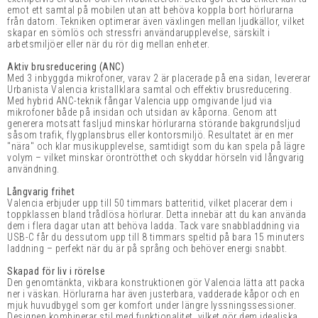
emot ett samtal på mobilen utan att behöva koppla bort hörlurarna
från datorn. Tekniken optimerar även växlingen mellan ljudkällor, vilket
skapar en sömlös och stressfri användarupplevelse, särskilt i
arbetsmiljöer eller när du rör dig mellan enheter.
Aktiv brusreducering (ANC)
Med 3 inbyggda mikrofoner, varav 2 är placerade på ena sidan, levererar
Urbanista Valencia kristallklara samtal och effektiv brusreducering.
Med hybrid ANC-teknik fångar Valencia upp omgivande ljud via
mikrofoner både på insidan och utsidan av kåporna. Genom att
generera motsatt fasljud minskar hörlurarna störande bakgrundsljud
såsom trafik, flygplansbrus eller kontorsmiljö. Resultatet är en mer
"nära" och klar musikupplevelse, samtidigt som du kan spela på lägre
volym – vilket minskar örontrötthet och skyddar hörseln vid långvarig
användning.
Långvarig frihet
Valencia erbjuder upp till 50 timmars batteritid, vilket placerar dem i
toppklassen bland trådlösa hörlurar. Detta innebär att du kan använda
dem i flera dagar utan att behöva ladda. Tack vare snabbladdning via
USB-C får du dessutom upp till 8 timmars speltid på bara 15 minuters
laddning – perfekt när du är på språng och behöver energi snabbt.
Skapad för liv i rörelse
Den genomtänkta, vikbara konstruktionen gör Valencia lätta att packa
ner i väskan. Hörlurarna har även justerbara, vadderade kåpor och en
mjuk huvudbygel som ger komfort under längre lyssningssessioner.
Designen kombinerar stil med funktionalitet, vilket gör dem idealiska