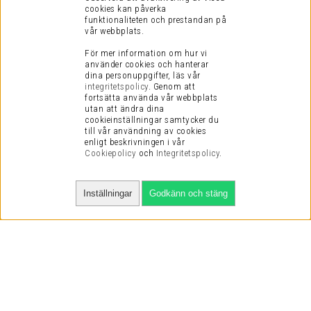
cookies kan påverka
funktionaliteten och prestandan på
vår webbplats.
För mer information om hur vi
använder cookies och hanterar
dina personuppgifter, läs vår
integritetspolicy
.
Genom att
fortsätta använda vår webbplats
utan att ändra dina
cookieinställningar samtycker du
till vår användning av cookies
enligt beskrivningen i vår
Cookiepolicy
och
Integritetspolicy
.
Inställningar
Godkänn och stäng
SNABBA LEVERANSER