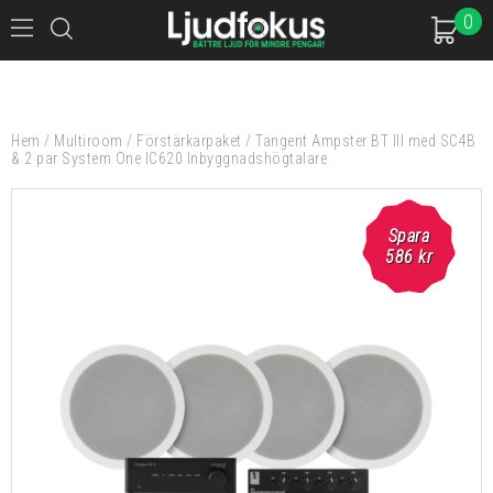
0
Hem
/
Multiroom
/
Förstärkarpaket
/
Tangent Ampster BT III med SC4B
& 2 par System One IC620 Inbyggnadshögtalare
Spara
Spara
586 kr