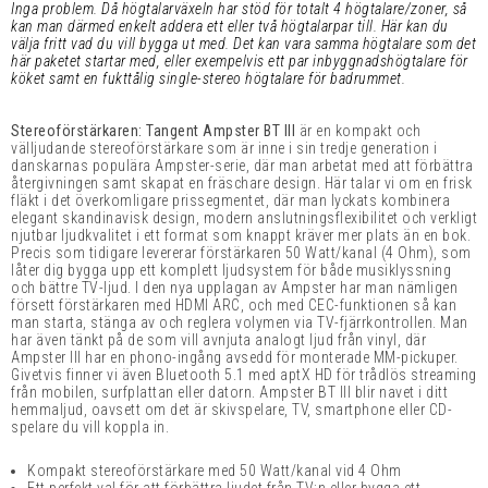
Inga problem. Då högtalarväxeln har stöd för totalt 4 högtalare/zoner, så
kan man därmed enkelt addera ett eller två högtalarpar till. Här kan du
välja fritt vad du vill bygga ut med. Det kan vara samma högtalare som det
här paketet startar med, eller exempelvis ett par inbyggnadshögtalare för
köket samt en fukttålig single-stereo högtalare för badrummet.
Stereoförstärkaren: Tangent Ampster BT III
är en kompakt och
välljudande stereoförstärkare som är inne i sin tredje generation i
danskarnas populära Ampster-serie, där man arbetat med att förbättra
återgivningen samt skapat en fräschare design. Här talar vi om en frisk
fläkt i det överkomligare prissegmentet, där man lyckats kombinera
elegant skandinavisk design, modern anslutningsflexibilitet och verkligt
njutbar ljudkvalitet i ett format som knappt kräver mer plats än en bok.
Precis som tidigare levererar förstärkaren 50 Watt/kanal (4 Ohm), som
låter dig bygga upp ett komplett ljudsystem för både musiklyssning
och bättre TV-ljud. I den nya upplagan av Ampster har man nämligen
försett förstärkaren med HDMI ARC, och med CEC-funktionen så kan
man starta, stänga av och reglera volymen via TV-fjärrkontrollen. Man
har även tänkt på de som vill avnjuta analogt ljud från vinyl, där
Ampster III har en phono-ingång avsedd för monterade MM-pickuper.
Givetvis finner vi även Bluetooth 5.1 med aptX HD för trådlös streaming
från mobilen, surfplattan eller datorn. Ampster BT III blir navet i ditt
hemmaljud, oavsett om det är skivspelare, TV, smartphone eller CD-
spelare du vill koppla in.
Kompakt stereoförstärkare med 50 Watt/kanal vid 4 Ohm