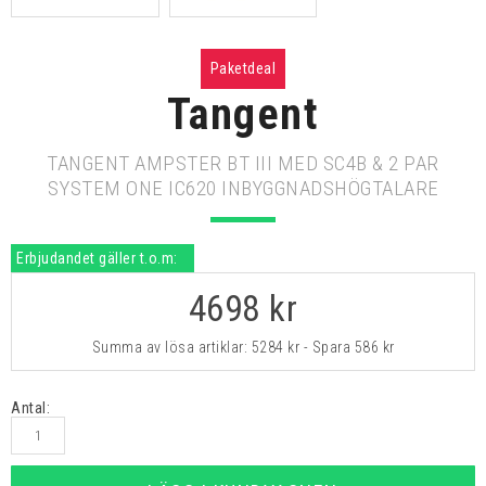
Paketdeal
Tangent
TANGENT AMPSTER BT III MED SC4B & 2 PAR
SYSTEM ONE IC620 INBYGGNADSHÖGTALARE
Erbjudandet gäller t.o.m:
4698
kr
Summa av lösa artiklar:
5284 kr
- Spara
586 kr
Antal: