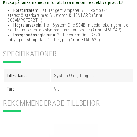
Klicka på länkarna nedan för att läsa mer om respektive produkt!
Förstärkaren:
1 st. Tangent Ampster BT III kompakt
stereoförstärkare med Bluetooth & HDMI ARC
(Artnr.
300AMPSTERBTIII)
Högtalarväxeln:
1 st. System One SC4B impedanskorrigerande
högtalarväxel med volymreglering, fyra zoner
(Artnr. 815SC4B)
Inbyggnadshögtalarna:
2 st. System One IC620
inbyggnadshögtalare för tak, par
(Artnr. 815IC620)
SPECIFIKATIONER
Tillverkare:
System One , Tangent
Färg:
Vit
REKOMMENDERADE TILLBEHÖR