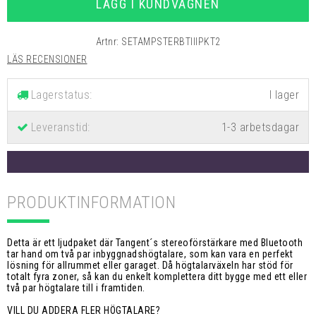
LÄGG I KUNDVAGNEN
Artnr:
SETAMPSTERBTIIIPKT2
LÄS RECENSIONER
Lagerstatus:
Leveranstid:
1-3 arbetsdagar
PRODUKTINFORMATION
Detta är ett ljudpaket där Tangent´s stereoförstärkare med Bluetooth
tar hand om två par inbyggnadshögtalare, som kan vara en perfekt
lösning för allrummet eller garaget. Då högtalarväxeln har stöd för
totalt fyra zoner, så kan du enkelt komplettera ditt bygge med ett eller
två par högtalare till i framtiden.
VILL DU ADDERA FLER HÖGTALARE?