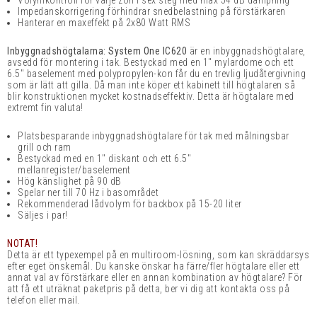
Volymkontroll för varje zon i sex steg med max 54 dB dämpning
Impedanskorrigering förhindrar snedbelastning på förstärkaren
Hanterar en maxeffekt på 2x80 Watt RMS
Inbyggnadshögtalarna: System One IC620
är en inbyggnadshögtalare,
avsedd för montering i tak. Bestyckad med en 1" mylardome och ett
6.5" baselement med polypropylen-kon får du en trevlig ljudåtergivning
som är lätt att gilla. Då man inte köper ett kabinett till högtalaren så
blir konstruktionen mycket kostnadseffektiv. Detta är högtalare med
extremt fin valuta!
Platsbesparande inbyggnadshögtalare för tak med m
ålningsbar
grill och ram
Bestyckad med en 1" diskant och ett 6.5"
mellanregister/baselement
Hög känslighet på 90 dB
Spelar ner till 70 Hz i basområdet
Rekommenderad lådvolym för backbox på 15-20 liter
Säljes i par!
NOTAT!
Detta är ett typexempel på en multiroom-lösning, som kan skräddarsys
efter eget önskemål. Du kanske önskar ha färre/fler högtalare eller ett
annat val av förstärkare eller en annan kombination av högtalare? För
att få ett uträknat paketpris på detta, ber vi dig att kontakta oss på
telefon eller mail.