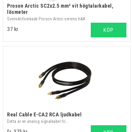
Proson Arctic SC2x2.5 mm² vit högtalarkabel,
lösmeter
Svensktillverkade Proson Arctic-seriens h&#...
37 kr
KÖP
Real Cable E-CA2 RCA ljudkabel
Detta är en analog signalkabel fö...
fr. 375 kr