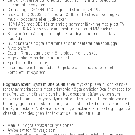
Ett perfekt val för att förbättra ljudet från TV:n eller bygga ett
elegant stereosystem
Cirrus Logic CS4344 DAC-chip med stöd för 24/192
Bluetooth QCC3031 5.1 med aptX HD för trådlös streaming av
musik, podcasts eller ljudböcker
HDMI ARC med CEC för en smidig sammanlänkning med platt-TV
Inbyggd RIAA för skivspelare med en monterad MM-pickup
Subwooferutgång ger möjligheten att bygga ut med en aktiv
baslåda
Guldpläterade högtalarterminaler som hanterar bananpluggar
Auto on/off
Extern IR-mottagare ger möjlig placering i ett skåp
Miljövänlig förpackning utan plast
Fjärrkontroll medföljer
I samma serie finns både CD-spelare och en radiodel för ett
komplett Hifi-system
Högtalarväxeln: System One SC4B
är en mycket prisvärd, och kanske
rent utav marknadens mest prisvärda högtalarväxlar. Den är avsedd för
max fyra zoner, där varje zon har både separat på/av-switch samt
individuell manuellt styrd volymkontroll. Tack vare att högtalarväxeln
har inbyggd impedanskorrigering så belastas inte din förstärkare med
för låg impedans. Notera att det är inga fläckar eller missfärgningar på
chassit, utan designen är tänkt att se lite industriell ut.
Manuell högtalarväxel för fyra zoner
Av/på-switch för varje zon