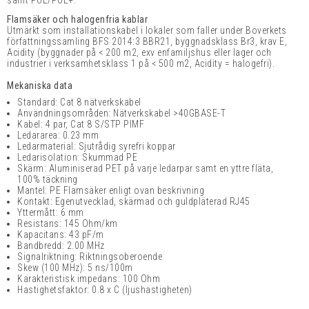
samt PoE/PoE+.
Flamsäker och halogenfria kablar
Utmärkt som installationskabel i lokaler som faller under Boverkets
författningssamling BFS 2014:3 BBR21, byggnadsklass Br3, krav E,
Acidity (byggnader på < 200 m2, exv enfamiljshus eller lager och
industrier i verksamhetsklass 1 på < 500 m2, Acidity = halogefri).
Mekaniska data
Standard: Cat 8 nätverkskabel
Användningsområden: Nätverkskabel >40GBASE-T
Kabel: 4 par, Cat 8 S/STP PIMF
Ledararea: 0.23 mm
Ledarmaterial: Sjutrådig syrefri koppar
Ledarisolation: Skummad PE
Skärm: Aluminiserad PET på varje ledarpar samt en yttre fläta,
100% täckning
Mantel: PE Flamsäker enligt ovan beskrivning
Kontakt: Egenutvecklad, skärmad och guldpläterad RJ45
Yttermått: 6 mm
Resistans: 145 Ohm/km
Kapacitans: 43 pF/m
Bandbredd: 2.00 MHz
Signalriktning: Riktningsoberoende
Skew (100 MHz): 5
ns/100m
Karakteristisk impedans: 100 Ohm
Hastighetsfaktor: 0.8 x C (ljushastigheten)