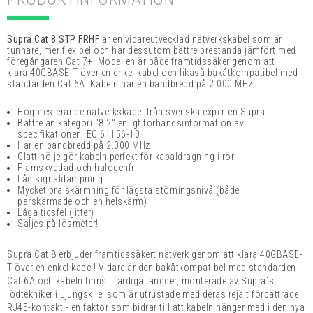
Supra Cat 8 STP FRHF
är en vidareutvecklad nätverkskabel som är
tunnare, mer flexibel och har dessutom bättre prestanda jämfört med
föregångaren Cat 7+. Modellen är både framtidssäker genom att
klara 40GBASE-T över en enkel kabel och likaså bakåtkompatibel med
standarden Cat 6A. Kabeln har en bandbredd på 2.000 MHz.
Högpresterande nätverkskabel från svenska experten Supra
Bättre än kategori "8.2" enligt förhandsinformation av
specifikationen IEC 61156-10
Har en bandbredd på 2.000 MHz
Glatt hölje gör kabeln perfekt för kabaldragning i rör
Flamskyddad och halogenfri
Låg signaldämpning
Mycket bra skärmning för lägsta störningsnivå (både
parskärmade och en helskärm)
Låga tidsfel (jitter)
Säljes på lösmeter!
Supra Cat 8 erbjuder framtidssäkert nätverk genom att klara 40GBASE-
T över en enkel kabel! Vidare är den bakåtkompatibel med standarden
Cat 6A och kabeln finns i färdiga längder, monterade av Supra´s
lödtekniker i Ljungskile, som är utrustade med deras rejält förbättrade
RJ45-kontakt - en faktor som bidrar till att kabeln hänger med i den nya