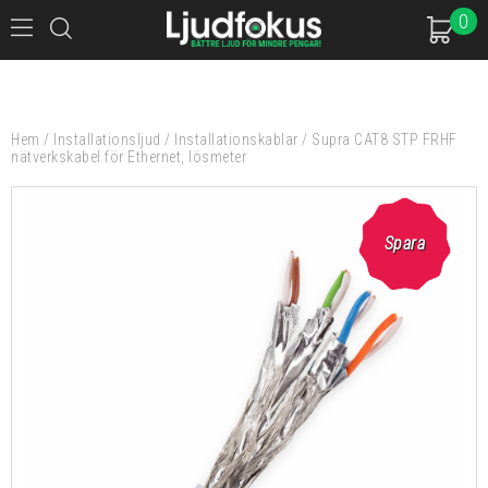
0
Hem
/
Installationsljud
/
Installationskablar
/
Supra CAT8 STP FRHF
nätverkskabel för Ethernet, lösmeter
Spara