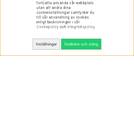
fortsätta använda vår webbplats
utan att ändra dina
cookieinställningar samtycker du
till vår användning av cookies
enligt beskrivningen i vår
Cookiepolicy
och
Integritetspolicy
.
Inställningar
Godkänn och stäng
SNABBA LEVERANSER
VI HAR NÖJDA KUNDER
VI KAN DET VI SÄLJER