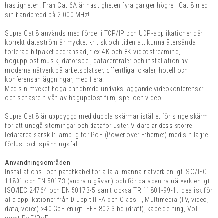
hastigheten. Från Cat 6A är hastigheten fyra gånger högre i Cat 8 med
sin bandbredd på 2.000 MHz!
Supra Cat 8 används med fördel i TCP/IP och UDP-applikationer där
korrekt dataström är mycket kritisk och tiden att kunna återsända
förlorad bitpaket begränsad, t.ex 4K och 8K videostreaming,
högupplöst musik, datorspel, datacentraler och installation av
moderna nätverk på arbetsplatser, offentliga lokaler, hotell och
konferensanläggningar, med flera.
Med sin mycket höga bandbredd undviks laggande videokonferenser
och senaste nivån av högupplöst film, spel och video.
Supra Cat 8 är uppbyggd med dubbla skärmar istället för singelskärm
för att undgå störningar och dataförluster. Vidare är dess större
ledararea särskilt lämplig för PoE (Power over Ethernet) med sin lägre
förlust och spänningsfall.
Användningsområden
Installations- och patchkabel för alla allmänna nätverk enligt ISO/IEC
11801 och EN 50173 (andra utgåvan) och för datacentralnätverk enligt
ISO/IEC 24764 och EN 50173-5 samt också TR 11801-99-1. Idealisk för
alla applikationer från D upp till FA och Class II, Multimedia (TV, video,
data, voice) >40 GbE enligt IEEE 802.3 bq (draft), kabeldelning, VoIP