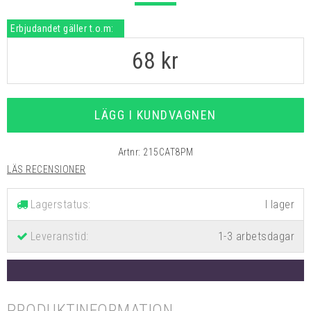
Erbjudandet gäller t.o.m:
68
kr
LÄGG I KUNDVAGNEN
Artnr:
215CAT8PM
LÄS RECENSIONER
Lagerstatus:
Leveranstid:
1-3 arbetsdagar
PRODUKTINFORMATION