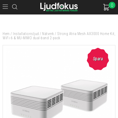
0
Hem
/
Installationsljud
/
Nätverk
/
Strong Atria Mesh AX3000 Home Kit,
WiFi-6 & MU-MIMO dual-band 2-pack
Spara