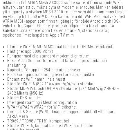
inkluderar två ATRIA Mesh AX3000 som ersätter ditt nuvarande WiFi-
nätverk utan att du måste byta ut modem eller router. Man kan addera
ytterligare fyra stycken MESH 3000-enheter som då tillsammans täcker
en yta upp till 1.050 m²! Du kan kontrollera ditt WiFi Mesh-nätverk med
ATRIA MESH-appen som finns tillgänglig för både Android och iOS-
enheter. Tre Gigabit Ethernet-portar är tillgängliga för att ansluta
kabelanslutna enheter som t.ex. en smart-TV, stationär dator,
spelkonsol, mediaspelare, Apple TV m.m.
Ultimate Wi-Fi 6, MU-MIMO dual band och OFDMA-teknik inuti
Hastighet upp 3000 Mbit/s
Fungerar med alla standard modem eller router
Enkel Mesh Support för maximal täckning, prestanda och
anslutning
Kapacitet för upp till 254 anslutna enheter
Flera konfigurationsmöjligheter för accesspunkter
Endast ett WiFi namn i hela huset
Stöd för Wi-Fi 6 (802.11ax/ac/n/g/n/b/a) standard
Stöder MU-MIMO och OFDMA standarder (574 Mbit/s @2.4GHz +
2402 Mbit/s @5GHz)
Stöder DFS-kanaler
Intelligent roaming i Mesh konfiguration
WPA™/WPA2™/WPA3™ för WiFi säkerhet
Connect & Secure (WPS) -knappen lägger snabbt till ytterligare
ATRIA Mesh
TR069 / TR098 / TR181-kompatibel
Stödjer Wi-Fi 6, kompatibel med Wi-Fi 5 och äldre