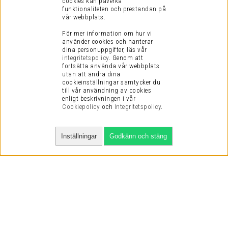
cookies kan påverka
funktionaliteten och prestandan på
vår webbplats.
För mer information om hur vi
använder cookies och hanterar
dina personuppgifter, läs vår
integritetspolicy
.
Genom att
fortsätta använda vår webbplats
utan att ändra dina
cookieinställningar samtycker du
till vår användning av cookies
enligt beskrivningen i vår
Cookiepolicy
och
Integritetspolicy
.
Inställningar
Godkänn och stäng
SNABBA LEVERANSER