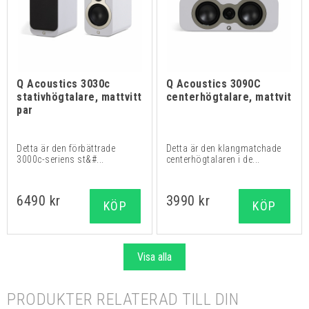
Q Acoustics 3030c
Q Acoustics 3090C
stativhögtalare, mattvitt
centerhögtalare, mattvit
par
Detta är den förbättrade
Detta är den klangmatchade
3000c-seriens st&#...
centerhögtalaren i de...
6490 kr
3990 kr
KÖP
KÖP
Visa alla
PRODUKTER RELATERAD TILL DIN