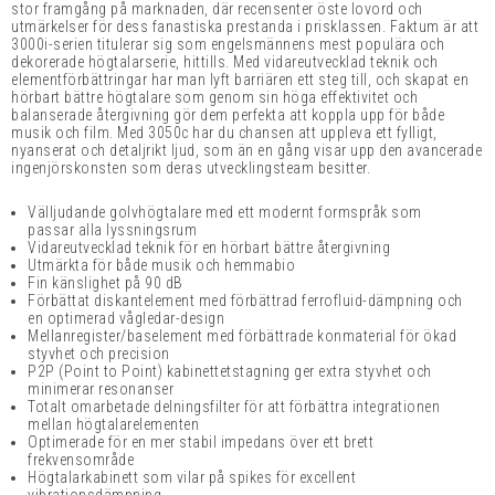
stor framgång på marknaden, där recensenter öste lovord och
utmärkelser för dess fanastiska prestanda i prisklassen. Faktum är att
3000i-serien titulerar sig som engelsmännens mest populära och
dekorerade högtalarserie, hittills. Med vidareutvecklad teknik och
elementförbättringar har man lyft barriären ett steg till, och skapat en
hörbart bättre högtalare som genom sin höga effektivitet och
balanserade återgivning gör dem perfekta att koppla upp för både
musik och film. Med 3050c har du chansen att uppleva ett fylligt,
nyanserat och detaljrikt ljud, som än en gång visar upp den avancerade
ingenjörskonsten som deras utvecklingsteam besitter.
Välljudande golvhögtalare med ett modernt formspråk som
passar alla lyssningsrum
Vidareutvecklad teknik för en hörbart bättre återgivning
Utmärkta för både musik och hemmabio
Fin känslighet på 90 dB
Förbättat diskantelement med förbättrad ferrofluid-dämpning och
en optimerad vågledar-design
Mellanregister/baselement med förbättrade konmaterial för ökad
styvhet och precision
P2P (Point to Point) kabinettetstagning ger
extra styvhet
och
minimerar resonanser
Totalt omarbetade delningsfilter för att förbättra integrationen
mellan högtalarelementen
Optimerade för en mer stabil impedans över ett brett
frekvensområde
Högtalarkabinett som vilar på spikes för excellent