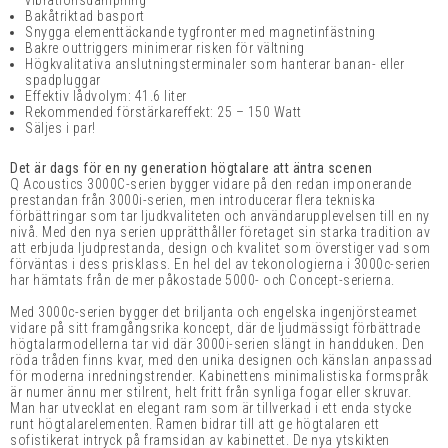
vibrationsdämpning
Bakåtriktad basport
Snygga elementtäckande tygfronter med magnetinfästning
Bakre outtriggers minimerar risken för vältning
Högkvalitativa anslutningsterminaler som hanterar banan- eller
spadpluggar
Effektiv lådvolym: 41.6 liter
Rekommended förstärkareffekt: 25 – 150 Watt
Säljes i par!
Det är dags för en ny generation högtalare att äntra scenen
Q Acoustics 3000C-serien bygger vidare på den redan imponerande
prestandan från 3000i-serien, men introducerar flera tekniska
förbättringar som tar ljudkvaliteten och användarupplevelsen till en ny
nivå. Med den nya serien upprätthåller företaget sin starka tradition av
att erbjuda ljudprestanda, design och kvalitet som överstiger vad som
förväntas i dess prisklass.
En hel del av tekonologierna i 3000c-serien
har hämtats från de mer påkostade 5000- och Concept-serierna.
Med 3000c-serien bygger det briljanta och engelska ingenjörsteamet
vidare på sitt framgångsrika koncept, där de ljudmässigt förbättrade
högtalarmodellerna tar vid där
3000i-serien slängt in handduken
. Den
röda tråden finns kvar, med den
unika designen och känslan anpassad
för moderna inredningstrender. Kabinettens minimalistiska formspråk
är numer ännu mer stilrent, helt fritt från synliga fogar eller skruvar.
Man har utvecklat en elegant ram som är tillverkad i ett enda stycke
runt högtalarelementen. Ramen bidrar till att ge högtalaren ett
sofistikerat intryck på framsidan av kabinettet. De nya ytskikten