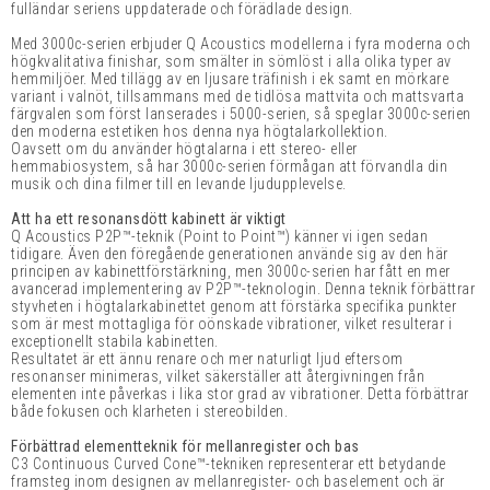
fulländar seriens uppdaterade och förädlade design.
Med 3000c-serien erbjuder Q Acoustics modellerna i fyra moderna och
högkvalitativa finishar, som smälter in sömlöst i alla olika typer av
hemmiljöer. Med tillägg av en ljusare träfinish i ek samt en mörkare
variant i valnöt, tillsammans med de tidlösa mattvita och mattsvarta
färgvalen som först lanserades i 5000-serien, så speglar 3000c-serien
den moderna estetiken hos denna nya högtalarkollektion.
Oavsett om du använder högtalarna i ett stereo- eller
hemmabiosystem, så har 3000c-serien förmågan att förvandla din
musik och dina filmer till en levande ljudupplevelse.
Att ha ett resonansdött kabinett är viktigt
Q Acoustics P2P™-teknik (Point to Point™) känner vi igen sedan
tidigare. Även den föregående generationen använde sig av den här
principen av kabinettförstärkning, men 3000c-serien har fått en mer
avancerad implementering av P2P™-teknologin. Denna teknik förbättrar
styvheten i högtalarkabinettet genom att förstärka specifika punkter
som är mest mottagliga för oönskade vibrationer, vilket resulterar i
exceptionellt stabila kabinetten.
Resultatet är ett ännu renare och mer naturligt ljud eftersom
resonanser minimeras, vilket säkerställer att återgivningen från
elementen inte påverkas i lika stor grad av vibrationer. Detta förbättrar
både fokusen och klarheten i stereobilden.
Förbättrad elementteknik för mellanregister och bas
C3 Continuous Curved Cone™-tekniken representerar ett betydande
framsteg inom designen av mellanregister- och baselement och är