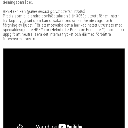
delningsområdet.
HPE-tekniken
(gäller endast golvmodellen 3050c)
Precis som alla andra govlhögtalare så är 3050c utsatt för en intern
tryckuppbyggnad som kan orsaka oönskade stående vågor och
färgning av ljudet. För att motverka detta har kabinettet utrustats med
specialdesignade HPE™-rör (
H
elmholtz
P
ressure
E
qualiser™), som har i
uppgift att neutralisera det interna trycket och därmed förbättra
frekvensresponsen.