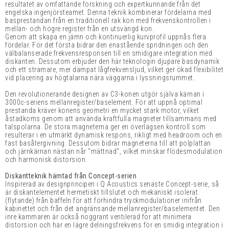
resultatet av omfattande forskning och expertkunnande från det
engelska ingenjörsteamet. Denna teknik kombinerar fördelarna med
basprestandan från en traditionell rak kon med frekvenskontrollen i
mellan- och högre register från en utsvängd kon.
Genom att skapa en jämn och kontinuerlig kurvprofil uppnås flera
fördelar. För det första bidrar den enastående spridningen och den
välbalanserade frekvensresponsen till en smidigare integration med
diskanten. Dessutom erbjuder den här teknologin djupare basdynamik
och ett stramare, mer dämpat lågfrekvensljud, vilket ger ökad flexibilitet
vid placering av högtalarna nära väggarna i lyssningsrummet.
Den revolutionerande designen av C3-konen utgör själva kärnan i
3000c-seriens mellanregister/baselement. För att uppnå optimal
prestanda kräver konens geometri en mycket stark motor, vilket
åstadkoms genom att använda kraftfulla magneter tillsammans med
talspolarna. De stora magneterna ger en överlägsen kontroll som
resulterar i en utmärkt dynamisk respons, rikligt med headroom och en
fast basåtergivning. Dessutom bidrar magneterna till att polplattan
och järnkärnan nästan når "mättnad", vilket minskar flödesmodulation
och harmonisk distorsion.
Diskantteknik hämtad från Concept-serien
Inspirerad av designprincipen i Q Acoustics senaste Concept-serie, så
är diskantelementet hermetiskt tillslutet och mekaniskt isolerat
(flytande) från baffeln för att förhindra tryckmodulationer inifrån
kabinettet och från det angränsande mellanregister/baselementet. Den
inre kammaren är också noggrant ventilerad för att minimera
distorsion och har en lägre delningsfrekvens för en smidig integration i