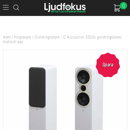
0
Hem
/
Högtalare
/
Golvhögtalare
/
Q Acoustics 3050c golvhögtalare,
mattvitt par
Spara