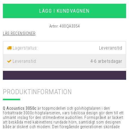
LÄGG I KUNDVAGNEN
Artnr:
400QA3354
LÄS RECENSIONER
Lagerstatus:
Leveranstid:
4-6 arbetsdagar
PRODUKTINFORMATION
Q Acoustics 3050c
är toppmodellen och golvhögtalaren i den
förbättrade 3000c-högtalarserien, vars tidslösa design gör dem till ett
utmärkt inslag för den stilmedvetne audiofilen. Formspråket är läckert
att beskåda med kabinettens rundade hörn, samtidigt som designen
både är diskret och modern. Den föregående generationen skördade