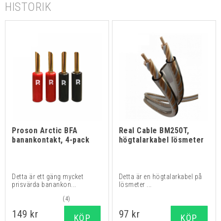
HISTORIK
Proson Arctic BFA
Real Cable BM250T,
banankontakt, 4-pack
högtalarkabel lösmeter
Detta är ett gäng mycket
Detta är en högtalarkabel på
prisvärda banankon...
lösmeter ...
(4)
149 kr
97 kr
KÖP
KÖP