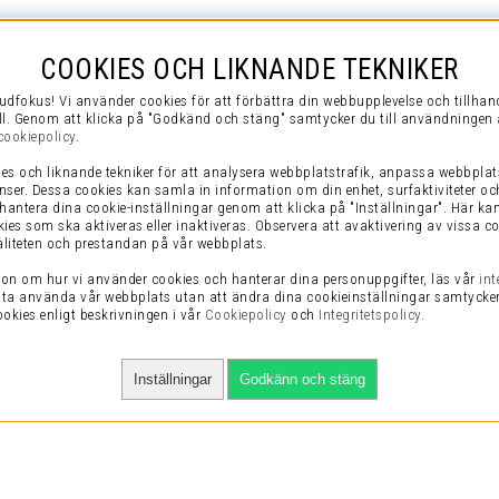
COOKIES OCH LIKNANDE TEKNIKER
udfokus! Vi använder cookies för att förbättra din webbupplevelse och tillha
ll. Genom att klicka på "Godkänd och stäng" samtycker du till användningen 
cookiepolicy
.
es och liknande tekniker för att analysera webbplatstrafik, anpassa webbplat
nser. Dessa cookies kan samla in information om din enhet, surfaktiviteter oc
 hantera dina cookie-inställningar genom att klicka på "Inställningar". Här kan
kies som ska aktiveras eller inaktiveras. Observera att avaktivering av vissa c
liteten och prestandan på vår webbplats.
on om hur vi använder cookies och hanterar dina personuppgifter, läs vår
int
ta använda vår webbplats utan att ändra dina cookieinställningar samtycker 
kies enligt beskrivningen i vår
Cookiepolicy
och
Integritetspolicy
.
Inställningar
Godkänn och stäng