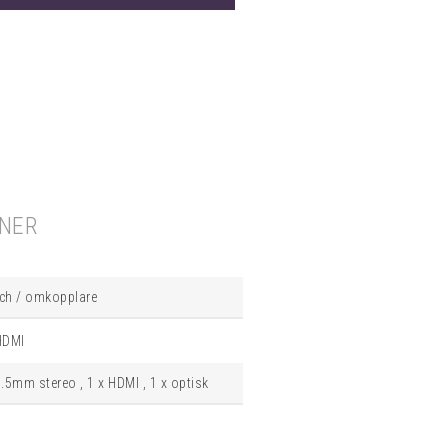
ONER
ch / omkopplare
HDMI
3.5mm stereo , 1 x HDMI , 1 x optisk