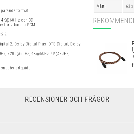
Mått:
63 x
sparande format
REKOMMENDE
,
4K@60 Hz och 3D
ix för 2-kanals PCM
:2:2
tal 2, Dolby Digital Plus, DTS Digital, Dolby
60Hz, 720p@60Hz, 4K@60Hz, 4K@30Hz,
D
f
r, snabbstartguide
RECENSIONER OCH FRÅGOR