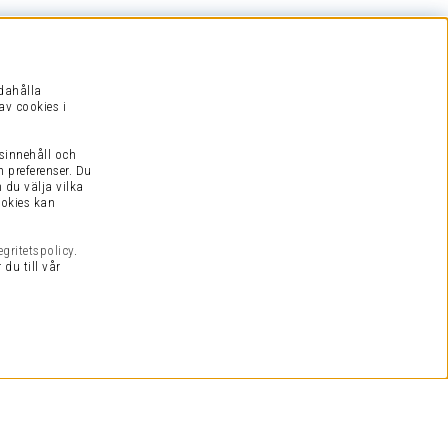
ndahålla
av cookies i
sinnehåll och
h preferenser.
Du
 du välja vilka
ookies kan
egritetspolicy
.
du till vår