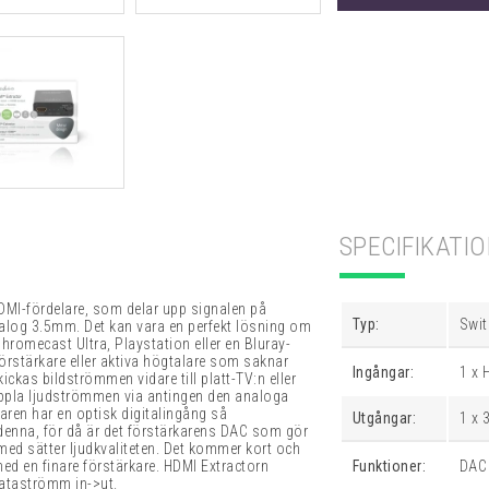
SPECIFIKATI
DMI-fördelare, som delar upp signalen på
Typ:
Swit
analog 3.5mm. Det kan vara en perfekt lösning om
Chromecast Ultra, Playstation eller en Bluray-
förstärkare eller aktiva högtalare som saknar
Ingångar:
1 x 
ckas bildströmmen vidare till platt-TV:n eller
pla ljudströmmen via antingen den analoga
ren har en optisk digitalingång så
Utgångar:
1 x 
enna, för då är det förstärkarens DAC som gör
med sätter ljudkvaliteten. Det kommer kort och
med en finare förstärkare. HDMI Extractorn
Funktioner:
DAC
dataströmm in->ut.