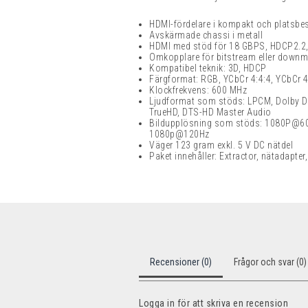
HDMI-fördelare i k
ompakt och platsbe
Avskärmade chassi i metall
HDMI med stöd för 18 GBPS, HDCP2.2
Omkopplare för bitstream eller downm
Kompatibel teknik:
3D, HDCP
Färgformat: RGB, YCbCr 4:4:4, YCbCr 4
Klockfrekvens: 600 MHz
Ljudformat som stöds: LPCM, Dolby Digi
TrueHD, DTS-HD Master Audio
Bildupplösning som stöds: 1080P@
1080p@120Hz
Väger 123 gram exkl.
5 V DC
nätdel
Paket innehåller: Extractor, nätadapte
Recensioner (0)
Frågor och svar (0)
Logga in för att skriva en recension