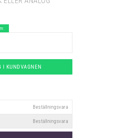
K ELLER ANALOG
.m:
G I KUNDVAGNEN
Beställningsvara