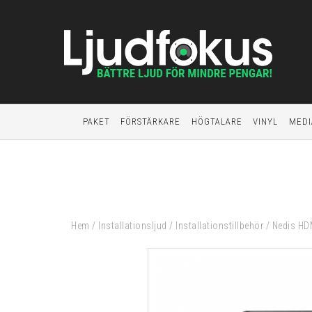
PAKET
FÖRSTÄRKARE
HÖGTALARE
VINYL
MEDI
Hem
/
Installationsljud
/
Installationstillbehör
/
Nedis HDM