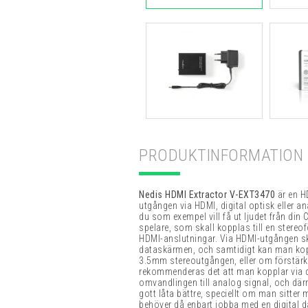
PRODUKTINFORMATION
Nedis HDMI Extractor V-EXT3470
är en H
utgången via HDMI, digital optisk eller 
du som exempel vill få ut ljudet från din 
spelare, som skall kopplas till en stereo
HDMI-anslutningar. Via HDMI-utgången ski
dataskärmen, och samtidigt kan man kop
3.5mm stereoutgången, eller om förstärka
rekommenderas det att man kopplar via d
omvandlingen till analog signal, och där
gott låta bättre, speciellt om man sitter 
behöver då enbart jobba med en digital 