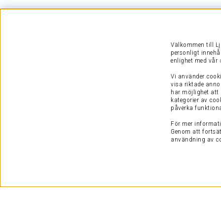
Välkommen till Lj
personligt innehå
enlighet med vår
Vi använder cooki
visa riktade anno
har möjlighet att
kategorier av coo
påverka funktiona
För mer informati
Genom att fortsät
användning av coo