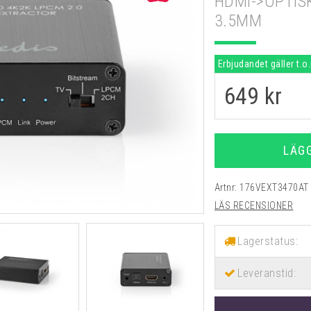
HDMI->OPTIS
3.5MM
Erbjudandet gäller t.o
649
kr
LÄG
Artnr:
176VEXT3470AT
LÄS RECENSIONER
Lagerstatus:
Leveranstid: