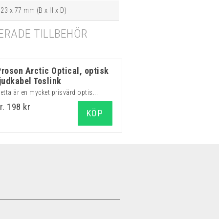
 23 x 77 mm (B x H x D)
RADE TILLBEHÖR
Proson Arctic Optical, optisk
ljudkabel Toslink
etta är en mycket prisvärd optis...
r. 198 kr
KÖP