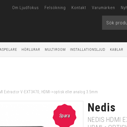
Om Ljudfokus
Felsökning
Kontakt
Varumärken
Ny
ASPELARE
HÖRLURAR
MULTIROOM
INSTALLATIONSLJUD
KABLAR
I Extractor V-EXT3470, HDMI->optisk eller analog 3.5mm
Nedis
Spara
NEDIS HDMI 