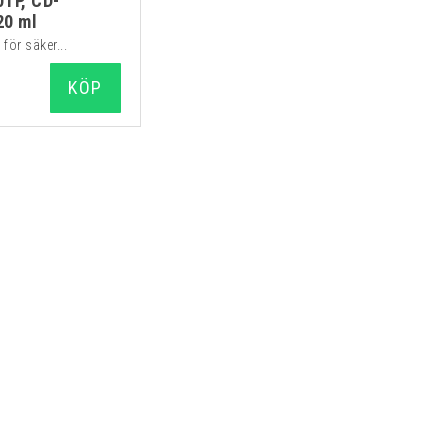
TP, CD-
20 ml
för säker...
KÖP