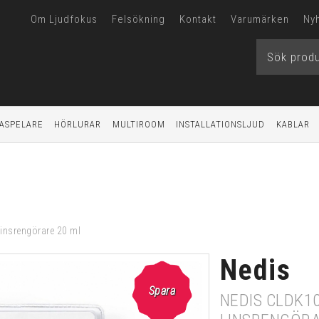
Om Ljudfokus
Felsökning
Kontakt
Varumärken
Ny
ASPELARE
HÖRLURAR
MULTIROOM
INSTALLATIONSLJUD
KABLAR
insrengörare 20 ml
Nedis
Spara
NEDIS CLDK10