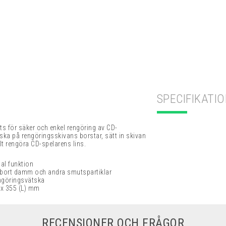
SPECIFIKATI
s för säker och enkel rengöring av CD-
tska på rengöringsskivans borstar, sätt in skivan
lt rengöra CD-spelarens lins.
mal funktion
r bort damm och andra smutspartiklar
engöringsvätska
 x 355 (L) mm
RECENSIONER OCH FRÅGOR