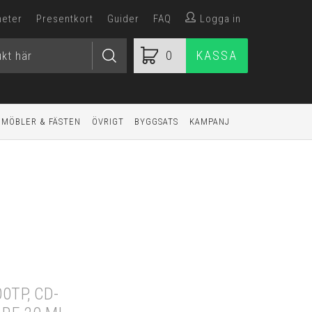
heter
Presentkort
Guider
FAQ
Logga in
0
KASSA
MÖBLER & FÄSTEN
ÖVRIGT
BYGGSATS
KAMPANJ
0TP, CD-