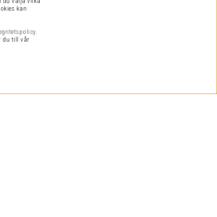
 du välja vilka
ookies kan
egritetspolicy
.
du till vår
VI KAN DET VI SÄLJER
 har flera decenniers branscherfarenhet med målet att alltid
finna produkterna som ger bättre ljud för mindre pengar.