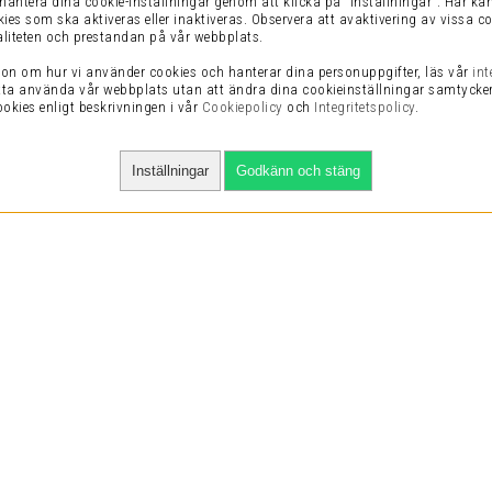
 hantera dina cookie-inställningar genom att klicka på "Inställningar". Här kan
kies som ska aktiveras eller inaktiveras. Observera att avaktivering av vissa c
liteten och prestandan på vår webbplats.
on om hur vi använder cookies och hanterar dina personuppgifter, läs vår
int
ta använda vår webbplats utan att ändra dina cookieinställningar samtycker 
kies enligt beskrivningen i vår
Cookiepolicy
och
Integritetspolicy
.
Inställningar
Godkänn och stäng
VI HAR NÖJDA KUNDER
bt
Vårt mål är att sätta ett leende på läpparna och välljud i
Vi
öronen på alla våra kunder. Vi nöjer oss bara med nöjda