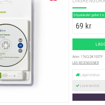
LINSRENGÖRA
Erbjudandet gäller t.o
69
kr
LÄG
Artnr:
176CLDK100TP
LÄS RECENSIONER
Lagerstatus:
Leveranstid: