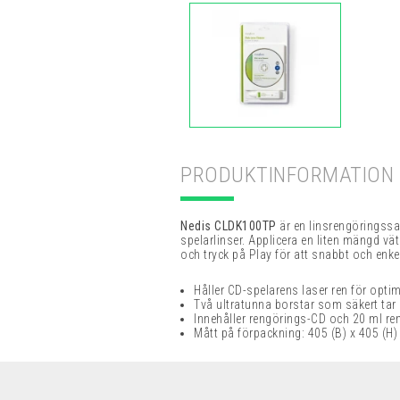
PRODUKTINFORMATION
Nedis CLDK100TP
är en l
insrengöringssat
spelarlinser. Applicera en liten mängd vä
och tryck på Play för att snabbt och enke
Håller CD-spelarens laser ren för opti
Två ultratunna borstar som säkert ta
Innehåller rengörings-CD och 20 ml r
Mått på förpackning: 405 (B) x 405 (H)