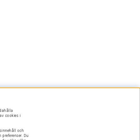
ndahålla
av cookies i
sinnehåll och
h preferenser.
Du