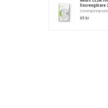
Nedis CLDK100
linsrengörare 
Linsrengöringssats 
69 kr