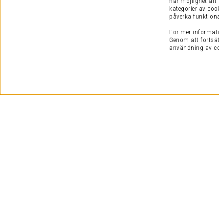
har möjlighet att
kategorier av coo
påverka funktiona
För mer informati
Genom att fortsät
användning av coo
SNABBA LEVERANSER
Vi jobbar hårt för att du ska få hem dina favoriter så snab
som möjligt och kan börja njuta av kristallklart ljud.