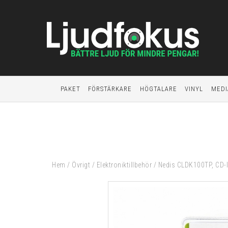
PAKET
FÖRSTÄRKARE
HÖGTALARE
VINYL
MEDI
Hem
/
Övrigt
/
Elektroniktillbehör
/
Nedis CLDK100TP, CD-l