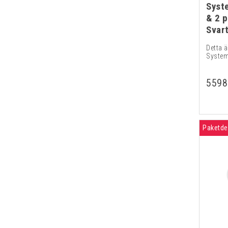
Syst
& 2 
Svar
Detta ä
System 
5598
Paketde