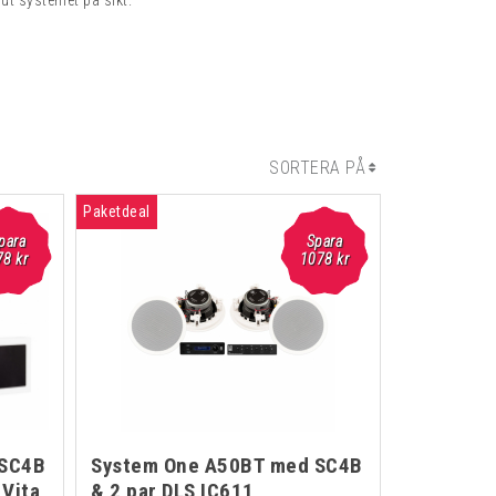
 ut systemet på sikt.
SORTERA PÅ
Paketdeal
para
Spara
78 kr
1078 kr
 SC4B
System One A50BT med SC4B
 Vita
& 2 par DLS IC611