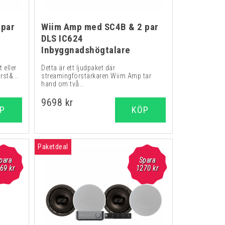
 par
Wiim Amp med SC4B & 2 par
DLS IC624
Inbyggnadshögtalare
 eller
Detta är ett ljudpaket där
st&...
streamingförstärkaren Wiim Amp tar
hand om två...
9698 kr
P
KÖP
Paketdeal
para
Spara
69 kr
1270 kr