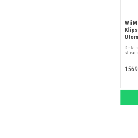
WiiM
Klip
Utom
Detta ä
stream
1569