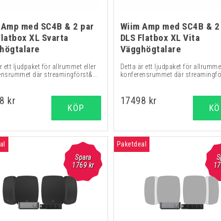
 Amp med SC4B & 2 par
Wiim Amp med SC4B & 2
Flatbox XL Svarta
DLS Flatbox XL Vita
högtalare
Vägghögtalare
r ett ljudpaket för allrummet eller
Detta är ett ljudpaket för allrummet
ensrummet där streamingförst&...
konferensrummet där streamingför
8 kr
17498 kr
KÖP
KÖ
al
Paketdeal
Spara
S
1769 kr
17