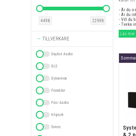
kallar fö
- Är du o
- Är du i
- Vill du 
4498
22998
- Tveka i
Läs mer
TILLVERKARE
Dayton Audio
Sommar
DLS
Dynavoice
Fonestar
Fosi Audio
Klipsch
Syst
Sonos
& 2 p