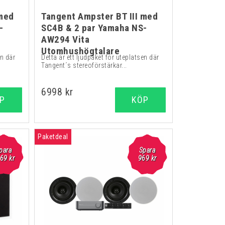
 med
Tangent Ampster BT III med
-
SC4B & 2 par Yamaha NS-
AW294 Vita
Utomhushögtalare
en där
Detta är ett ljudpaket för uteplatsen där
Tangent´s stereoförstärkar...
6998 kr
P
KÖP
Paketdeal
para
Spara
69 kr
969 kr