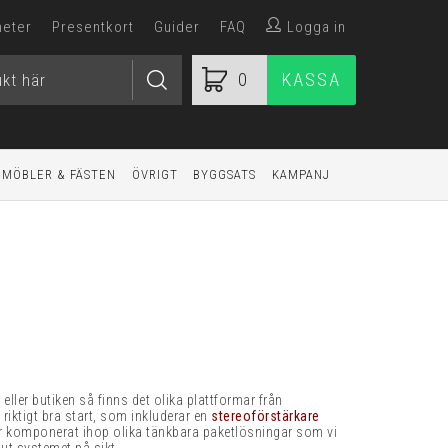
heter
Presentkort
Guider
FAQ
Logga in
0
KASSA
MÖBLER & FÄSTEN
ÖVRIGT
BYGGSATS
KAMPANJ
ller butiken så finns det olika plattformar från
riktigt bra start, som inkluderar en
stereoförstärkare
ar komponerat ihop olika tänkbara paketlösningar som vi