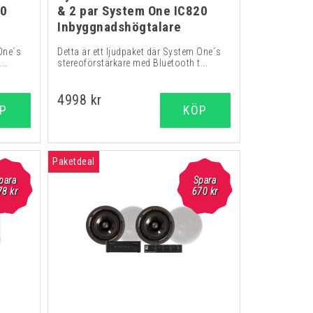
20
& 2 par System One IC820
Inbyggnadshögtalare
 One´s
Detta är ett ljudpaket där System One´s
..
stereoförstärkare med Bluetooth t...
4998 kr
P
KÖP
Paketdeal
para
Spara
78 kr
670 kr