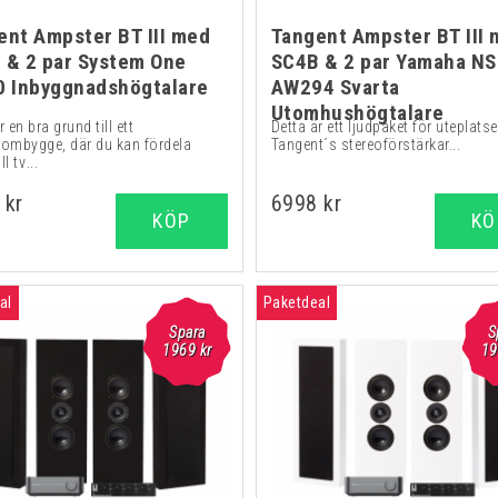
ent Ampster BT III med
Tangent Ampster BT III
 & 2 par System One
SC4B & 2 par Yamaha NS
0 Inbyggnadshögtalare
AW294 Svarta
Utomhushögtalare
r en bra grund till ett
Detta är ett ljudpaket för uteplats
oombygge, där du kan fördela
Tangent´s stereoförstärkar...
ll tv...
 kr
6998 kr
KÖP
KÖ
al
Paketdeal
Spara
S
1969 kr
19