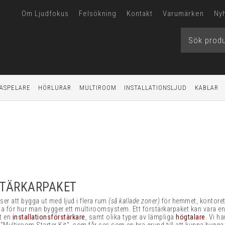
Om Ljudfokus
Felsökning
Kontakt
Varumärken
Ny
ASPELARE
HÖRLURAR
MULTIROOM
INSTALLATIONSLJUD
KABLAR
TÄRKARPAKET
er att bygga ut med ljud i flera rum
(så kallade zoner)
för hemmet, kontoret e
rna för hur man bygger ett multiroomsystem. Ett förstärkarpaket kan vara en 
vt en
installationsförstärkare
, samt olika typer av lämpliga
högtalare
. Vi h