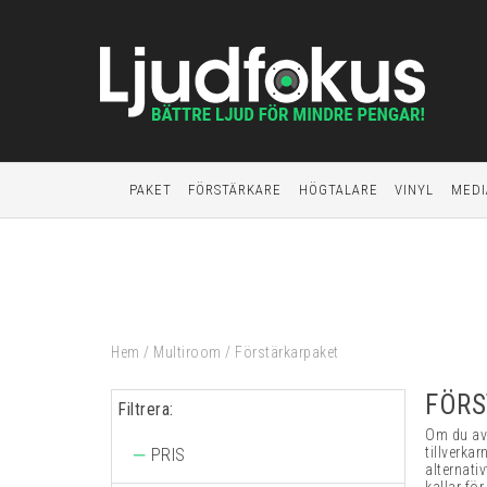
PAKET
FÖRSTÄRKARE
HÖGTALARE
VINYL
MEDI
Hem
/
Multiroom
/
Förstärkarpaket
FÖRS
Filtrera:
Om du avs
tillverka
PRIS
alternati