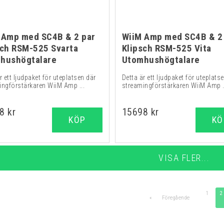
 Amp med SC4B & 2 par
WiiM Amp med SC4B & 2
sch RSM-525 Svarta
Klipsch RSM-525 Vita
hushögtalare
Utomhushögtalare
r ett ljudpaket för uteplatsen där
Detta är ett ljudpaket för uteplats
ingförstärkaren WiiM Amp ...
streamingförstärkaren WiiM Amp .
8 kr
15698 kr
KÖP
KÖ
VISA FLER...
1
2
«
Föregående