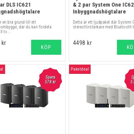
par DLS IC621
& 2 par System One IC6
ggnadshögtalare
Inbyggnadshögtalare
r en bra grund till ett
Detta är ett ljudpaket där System
oombygge, där du kan fördela
stereoförstärkare med Bluetooth t.
ll tv...
 kr
4498 kr
KÖP
KÖ
al
Paketdeal
Spara
S
578 kr
5