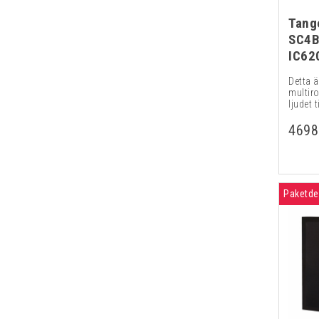
Tang
SC4B
IC62
Detta ä
multir
ljudet ti
4698
Paketde