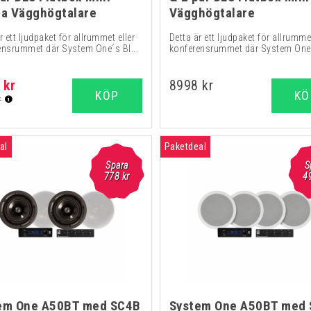
ta Vägghögtalare
Vägghögtalare
r ett ljudpaket för allrummet eller
Detta är ett ljudpaket för allrummet
ensrummet där System One´s Bl...
konferensrummet där System One´s
 kr
8998 kr
KÖP
KÖ
r
al
Paketdeal
Spara
S
778 kr
4
em One A50BT med SC4B
System One A50BT med