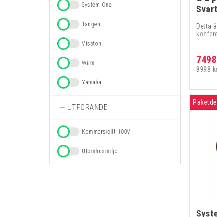
System One
Svar
Tangent
Detta ä
konfer
Visaton
7498
Wiim
8998 k
Yamaha
Paketde
UTFÖRANDE
Kommersiellt 100V
Utomhusmiljö
Syst