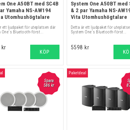
em One A50BT med SC4B
System One A50BT med
par Yamaha NS-AW194
& 2 par Yamaha NS-AW1
ta Utomhushögtalare
Vita Utomhushögtalare
r ett ljudpaket för uteplatsen där
Detta är ett ljudpaket för uteplats
One´s Bluetooth-först...
System One´s Bluetooth-först...
 kr
5598 kr
KÖP
KÖ
al
Paketdeal
Spara
S
586 kr
8