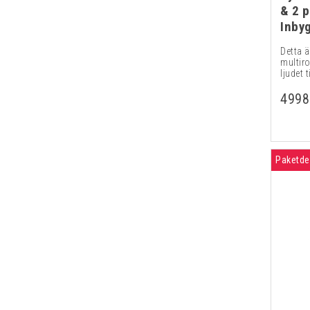
& 2 
Inby
Detta ä
multir
ljudet ti
4998
Paketde