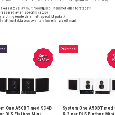
r "Multiroom Starter Kit", som får ses som en bra grund till att kunna bygga
säker i ditt val av multiroomljud till hemmet eller företaget?
ntresserad av en specifik setup?
byta ut ingående delar i ett specifikt paket?
nte att kontakta oss över telefon eller via ett mail.
rea
Paketdeal
Spara
Spara
S
1500
2478 kr
kr
9
em One A50BT med SC4B
System One A50BT med
ar DLS Flatbox Mini
& 2 par DLS Flatbox Mini