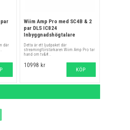
 par
Wiim Amp Pro med SC4B & 2
par DLS IC824
Inbyggnadshögtalare
en där
Detta är ett ljudpaket där
..
streamingförstärkaren Wiim Amp Pro tar
hand om tv&#...
10998 kr
P
KÖP