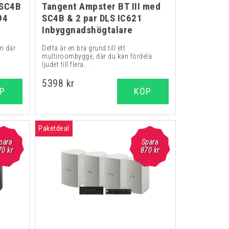
 SC4B
Tangent Ampster BT III med
94
SC4B & 2 par DLS IC621
Inbyggnadshögtalare
en där
Detta är en bra grund till ett
multiroombygge, där du kan fördela
ljudet till flera...
5398 kr
P
KÖP
Paketdeal
para
Spara
70 kr
870 kr