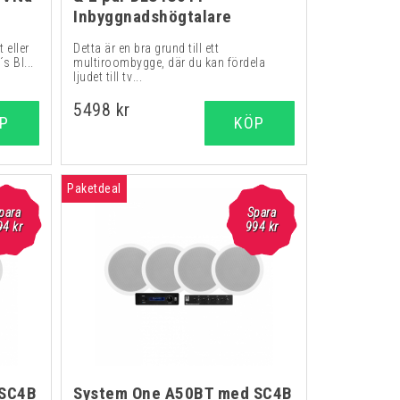
Inbyggnadshögtalare
 eller
Detta är en bra grund till ett
 Bl...
multiroombygge, där du kan fördela
ljudet till tv...
5498 kr
P
KÖP
Paketdeal
para
Spara
94 kr
994 kr
 SC4B
System One A50BT med SC4B