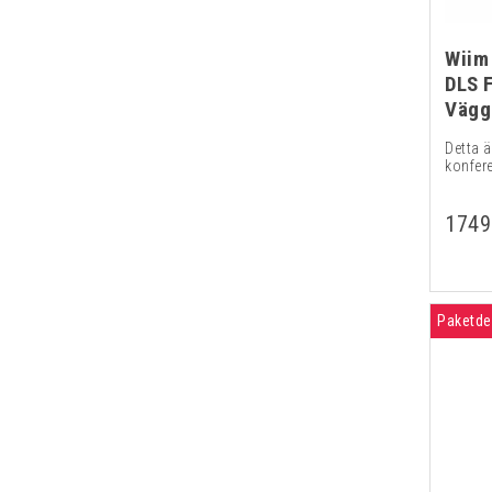
Wiim
DLS 
Vägg
Detta ä
konfer
1749
Paketde