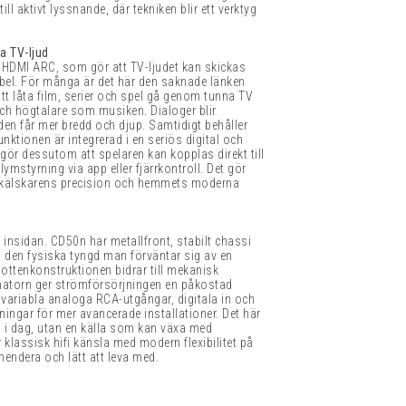
ill aktivt lyssnande, där tekniken blir ett verktyg
a TV-ljud
r HDMI ARC, som gör att TV-ljudet kan skickas
abel. För många är det här den saknade länken
att låta film, serier och spel gå genom tunna TV
ch högtalare som musiken. Dialoger blir
ilden får mer bredd och djup. Samtidigt behåller
nktionen är integrerad i en seriös digital och
gör dessutom att spelaren kan kopplas direkt till
lymstyrning via app eller fjärrkontroll. Det gör
sikälskarens precision och hemmets moderna
 insidan. CD50n har metallfront, stabilt chassi
den den fysiska tyngd man förväntar sig av en
ttenkonstruktionen bidrar till mekanisk
rmatorn ger strömförsörjningen en påkostad
variabla analoga RCA-utgångar, digitala in och
ingar för mer avancerade installationer. Det här
n i dag, utan en källa som kan växa med
klassisk hifi känsla med modern flexibilitet på
mendera och lätt att leva med.