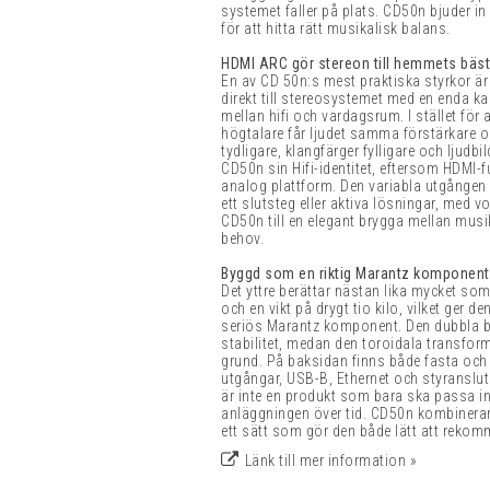
systemet faller på plats. CD50n bjuder in t
för att hitta rätt musikalisk balans.
HDMI ARC gör stereon till hemmets bäst
En av CD 50n:s mest praktiska styrkor ä
direkt till stereosystemet med en enda k
mellan hifi och vardagsrum. I stället för 
högtalare får ljudet samma förstärkare o
tydligare, klangfärger fylligare och ljudb
CD50n sin Hifi-identitet, eftersom HDMI-fu
analog plattform. Den variabla utgången 
ett slutsteg eller aktiva lösningar, med vo
CD50n till en elegant brygga mellan mu
behov.
Byggd som en riktig Marantz komponent
Det yttre berättar nästan lika mycket som
och en vikt på drygt tio kilo, vilket ger 
seriös Marantz komponent. Den dubbla bo
stabilitet, medan den toroidala transfo
grund. På baksidan finns både fasta och 
utgångar, USB-B, Ethernet och styranslutn
är inte en produkt som bara ska passa i
anläggningen över tid. CD50n kombinerar 
ett sätt som gör den både lätt att rekom
Länk till mer information »