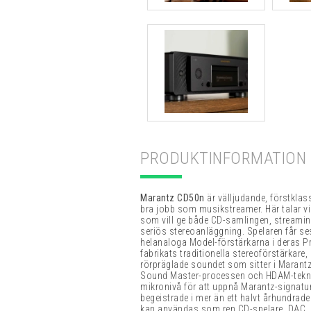
PRODUKTINFORMATION
Marantz CD50n
är välljudande, förstklas
bra jobb som musikstreamer. Här talar vi 
som vill ge både CD-samlingen, streaming
seriös stereoanläggning. Spelaren får ses
helanaloga Model-förstärkarna i deras P
fabrikats traditionella stereoförstärkare,
rörpräglade soundet som sitter i Marant
Sound Master-processen och HDAM-teknike
mikronivå för att uppnå Marantz-signatu
begeistrade i mer än ett halvt århundrade. 
kan användas som ren CD-spelare, DAC, n