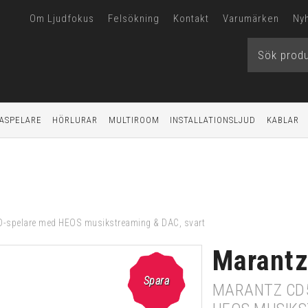
Om Ljudfokus
Felsökning
Kontakt
Varumärken
Ny
ASPELARE
HÖRLURAR
MULTIROOM
INSTALLATIONSLJUD
KABLAR
-spelare med HEOS musikstreaming & DAC, svart
Marant
Spara
MARANTZ CD