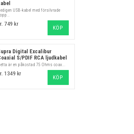
kabel
edigen USB-kabel med försilvrade
opp...
r. 749 kr
KÖP
Supra Digital Excalibur
Coaxial S/PDIF RCA ljudkabel
etta är en påkostad 75 Ohms coax...
r. 1349 kr
KÖP