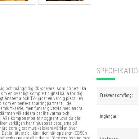
SPECIFIKATI
sig och mångsidig CD-spelare, som gör ett lika
om en ovanligt komplett digital källa för dig
Frekvensomfång:
tjänsterna och TV-ljudet en värdig plats i en
 som en perfekt sparringpartner till de
remium-serie, men funkar givetvis med andra
 där man vill addera det lite varma och
Ingångar:
z.
Alla komponenter är noggrant utvalda där
n verkligen har finjusterat detaljerna på
rljud som gjort musikälskare världen över
Det är lätt att bli kär i den här spelaren!
CD50n
ätverksspelare eller digital förstegslösning med