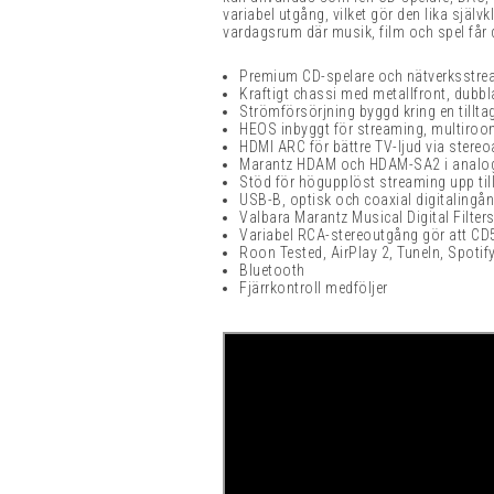
variabel utgång, vilket gör den lika själv
vardagsrum där musik, film och spel får
Premium CD-spelare och nätverksstre
Kraftigt chassi med metallfront, dubbl
Strömförsörjning byggd kring en tillt
HEOS inbyggt för streaming, multiroo
HDMI ARC för bättre TV-ljud via stere
Marantz HDAM och HDAM-SA2 i analogd
Stöd för högupplöst streaming upp ti
USB-B, optisk och coaxial digitalingån
Valbara Marantz Musical Digital Filters
Variabel RCA-stereoutgång gör att CD50
Roon Tested, AirPlay 2, TuneIn, Spoti
Bluetooth
Fjärrkontroll medföljer