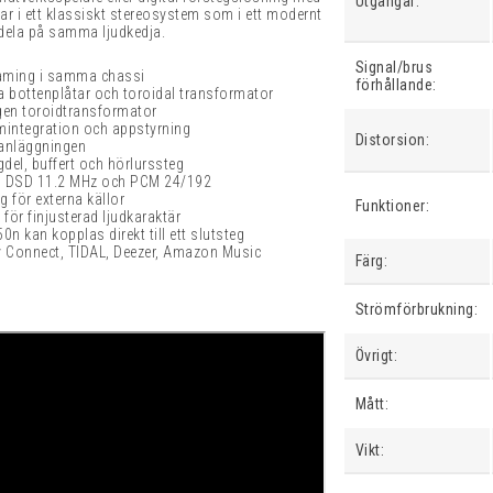
Utgångar:
klar i ett klassiskt stereosystem som i ett modernt
 dela på samma ljudkedja.
Signal/brus
aming i samma chassi
förhållande:
a bottenplåtar och toroidal transformator
agen
toroidtransformator
mintegration och appstyrning
Distorsion:
oanläggningen
el, buffert och hörlurssteg
ll DSD 11.2 MHz och PCM 24/192
g för externa källor
Funktioner:
 för finjusterad ljudkaraktär
n kan kopplas direkt till ett slutsteg
fy Connect, TIDAL, Deezer, Amazon Music
Färg:
Strömförbrukning:
Övrigt:
Mått:
Vikt: