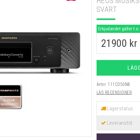
HEOS MUSIKS
SVART
Erbjudandet gäller t.o
21900
kr
LÄG
Artnr:
111CD50NB
LÄS RECENSIONER
Lagerstatus:
Leveranstid: