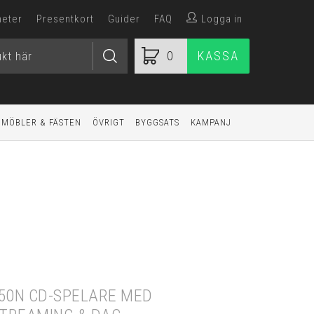
heter
Presentkort
Guider
FAQ
Logga in
0
KASSA
MÖBLER & FÄSTEN
ÖVRIGT
BYGGSATS
KAMPANJ
z
50N CD-SPELARE MED