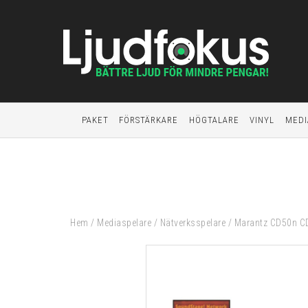
PAKET
FÖRSTÄRKARE
HÖGTALARE
VINYL
MEDI
Hem
/
Mediaspelare
/
Nätverksspelare
/
Marantz CD50n CD