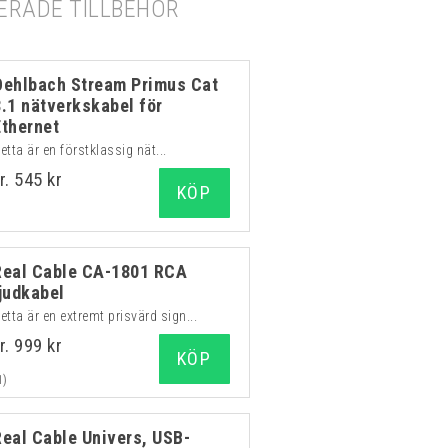
RADE TILLBEHÖR
Oehlbach Stream Primus Cat
8.1 nätverkskabel för
Ethernet
etta är en förstklassig nät...
r. 545 kr
KÖP
Real Cable CA-1801 RCA
ljudkabel
etta är en extremt prisvärd sign...
r. 999 kr
KÖP
1)
Real Cable Univers, USB-