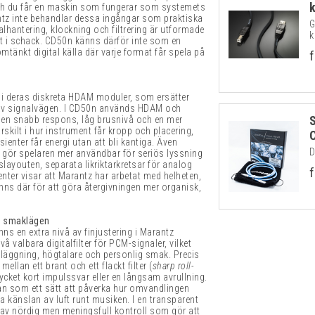
ch du får en maskin som fungerar som systemets
rantz inte behandlar dessa ingångar som praktiska
G
alhantering, klockning och filtrering är utformade
k
dhet i schack. CD50n känns därför inte som en
änkt digital källa där varje format får spela på
f
r i deras diskreta HDAM moduler, som ersätter
r av signalvägen. I CD50n används HDAM och
en snabb respons, låg brusnivå och en mer
kilt i hur instrument får kropp och placering,
sienter får energi utan att bli kantiga. Även
D
 gör spelaren mer användbar för seriös lyssning
slayouten, separata likriktarkretsar för analog
f
nter visar att Marantz har arbetat med helheten,
inns där för att göra återgivningen mer organisk,
vå smaklägen
nns en extra nivå av finjustering i Marantz
vå valbara digitalfilter för PCM-signaler, vilket
nläggning, högtalare och personlig smak. Precis
lan ett brant och ett flackt filter (
sharp roll-
ycket kort impulssvar eller en långsam avrullning.
tan som ett sätt att påverka hur omvandlingen
la känslan av luft runt musiken. I en transparent
 av nördig men meningsfull kontroll som gör att