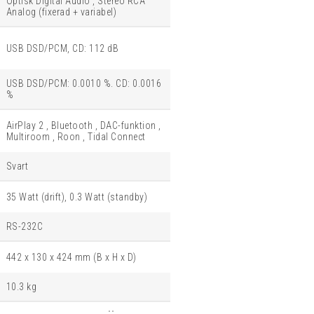
Optisk Digital Audio , Stereo RCA
Analog (fixerad + variabel)
USB DSD/PCM, CD: 112 dB
USB DSD/PCM: 0.0010 %. CD: 0.0016
%
AirPlay 2 , Bluetooth , DAC-funktion ,
Multiroom , Roon , Tidal Connect
Svart
35 Watt (drift), 0.3 Watt (standby)
RS-232C
442 x 130 x 424 mm (B x H x D)
10.3 kg