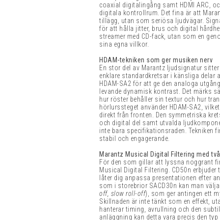
coaxial digitalingång samt HDMI ARC, o
digitala kontrollrum. Det fina är att Ma
tillägg, utan som seriösa ljudvägar. Sign
för att hålla jitter, brus och digital hår
streamer med CD-fack, utan som en genomt
sina egna villkor.
HDAM-tekniken som ger musiken nerv
En stor del av Marantz ljudsignatur sitte
enklare standardkretsar i känsliga dela
HDAM-SA2 för att ge den analoga utgång
levande dynamisk kontrast. Det märks särs
hur röster behåller sin textur och hur tran
hörlurssteget använder HDAM-SA2, vilket
direkt från fronten. Den symmetriska kret
och digital del samt utvalda ljudkompone
inte bara specifikationsraden. Tekniken f
stabil och engagerande.
Marantz Musical Digital Filtering med t
För den som gillar att lyssna noggrant fi
Musical Digital Filtering. CD50n erbjuder t
låter dig anpassa presentationen efter a
som i storebrior SACD30n kan man välja mel
off, slow roll-off
), som ger antingen ett m
Skillnaden är inte tänkt som en effekt, u
hanterar timing, avrullning och den subti
anläggning kan detta vara precis den typ