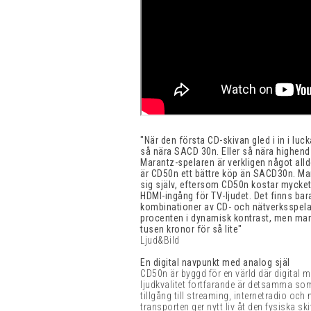
"När den första CD-skivan gled i in i luc
så nära SACD 30n. Eller så nära highend
Marantz-spelaren är verkligen något all
är CD50n ett bättre köp än SACD30n. Mar
sig själv, eftersom CD50n kostar mycket 
HDMI-ingång för TV-ljudet. Det finns bara 
kombinationer av CD- och nätverksspela
procenten i dynamisk kontrast, men man 
tusen kronor för så lite"
Ljud&Bild
En digital navpunkt med analog själ
CD50n är byggd för en värld där digital 
ljudkvalitet fortfarande är detsamma som
tillgång till streaming, internetradio oc
transporten ger nytt liv åt den fysiska sk