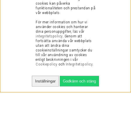
cookies kan påverka
funktionaliteten och prestandan på
vår webbplats.
För mer information om hur vi
använder cookies och hanterar
dina personuppgifter, läs vår
integritetspolicy
.
Genom att
fortsätta använda vår webbplats
utan att ändra dina
cookieinställningar samtycker du
till vår användning av cookies
enligt beskrivningen i vår
Cookiepolicy
och
Integritetspolicy
.
Inställningar
Godkänn och stäng
SNABBA LEVERANSER