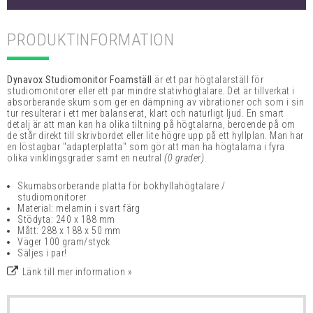
PRODUKTINFORMATION
Dynavox Studiomonitor Foamställ
är ett par högtalarställ för
studiomonitorer eller ett par mindre stativhögtalare. Det är tillverkat i
absorberande skum som ger en dämpning av vibrationer och som i sin
tur resulterar i ett mer balanserat, klart och naturligt ljud. En smart
detalj är att man kan ha olika tiltning på högtalarna, beroende på om
de står direkt till skrivbordet eller lite högre upp på ett hyllplan. Man har
en löstagbar "adapterplatta" som gör att man ha högtalarna i fyra
olika vinklingsgrader samt en neutral
(0 grader)
.
Skumabsorberande platta för bokhyllahögtalare /
studiomonitorer
Material: melamin i svart färg
Stödyta: 240 x 188 mm
Mått: 288 x 188 x 50 mm
Väger 100 gram/styck
Säljes i par!
Länk till mer information »