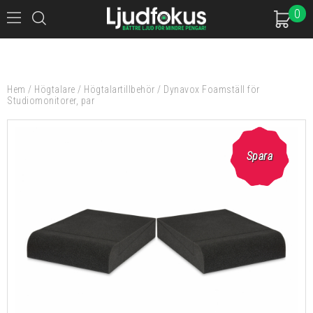
0
Hem
/
Högtalare
/
Högtalartillbehör
/
Dynavox Foamställ för
Studiomonitorer, par
Spara