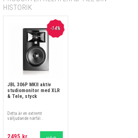
HISTORIK
-14%
JBL 306P MKII aktiv
studiomonitor med XLR
& Tele, styck
Detta är en extremt
välljudande närfäl...
2495 kr