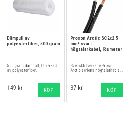
Dämpull av
Proson Arctic SC2x2.5
polyesterfiber, 500 gram
mm² svart
högtalarkabel, lösmeter
500 gram dämpull, tillverkad
Svensktillverkade Proson
av polyesterfiber.
Arctic-seriens högtalarkabla...
149 kr
37 kr
KÖP
KÖP