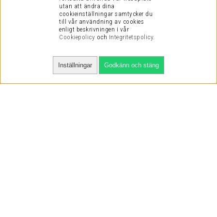
utan att ändra dina
cookieinställningar samtycker du
till vår användning av cookies
enligt beskrivningen i vår
Cookiepolicy
och
Integritetspolicy
.
Inställningar
Godkänn och stäng
SNABBA LEVERANSER
VI HAR NÖJDA KUNDER
VI KAN DET VI SÄLJER