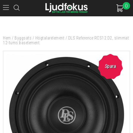
0
Hem
/
Byggsats
/
Högtalarelement
/
DLS Reference RCS12.D2, slimmat
12-tums baselement
Spara