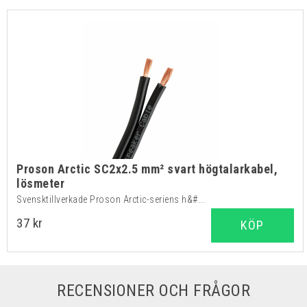
Proson Arctic SC2x2.5 mm² svart högtalarkabel,
lösmeter
Svensktillverkade Proson Arctic-seriens h&#...
37 kr
KÖP
RECENSIONER OCH FRÅGOR