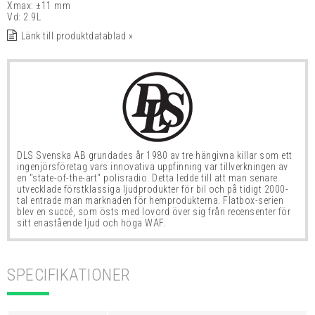
Xmax: ±11 mm
Vd: 2.9L
Länk till produktdatablad »
DLS Svenska AB grundades år 1980 av tre hängivna killar
som ett
ingenjörsföretag vars innovativa uppfinning var tillverkningen av
en "state-of-the-art"
polisradio. Detta ledde till att man senare
utvecklade förstklassiga ljudprodukter för bil och på tidigt 2000-
tal entrade man marknaden för hemprodukterna. Flatbox-serien
blev en succé, som östs med lovord över sig från recensenter för
sitt enastående ljud och höga WAF.
SPECIFIKATIONER