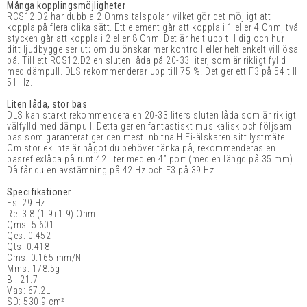
Många kopplingsmöjligheter
RCS12.D2 har dubbla 2 Ohms talspolar, vilket gör det möjligt att
koppla på flera olika sätt. Ett element går att koppla i 1 eller 4 Ohm, två
stycken går att koppla i 2 eller 8 Ohm. Det är helt upp till dig och hur
ditt ljudbygge ser ut; om du önskar mer kontroll eller helt enkelt vill ösa
på. Till ett RCS12.D2 en sluten låda på 20-33 liter, som är rikligt fylld
med dämpull. DLS rekommenderar upp till 75 %. Det ger ett F3 på 54 till
51 Hz.
Liten låda, stor bas
DLS kan starkt rekommendera en 20-33 liters sluten låda som är rikligt
välfylld med dämpull. Detta ger en fantastiskt musikalisk och följsam
bas som garanterat ger den mest inbitna HiFi-älskaren sitt lystmäte!
Om storlek inte är något du behöver tänka på, rekommenderas en
basreflexlåda på runt 42 liter med en 4” port (med en längd på 35 mm).
Då får du en avstämning på 42 Hz och F3 på 39 Hz.
Specifikationer
Fs: 29 Hz
Re: 3.8 (1.9+1.9) Ohm
Qms: 5.601
Qes: 0.452
Qts: 0.418
Cms: 0.165 mm/N
Mms: 178.5g
Bl: 21.7
Vas: 67.2L
SD: 530.9 cm
²