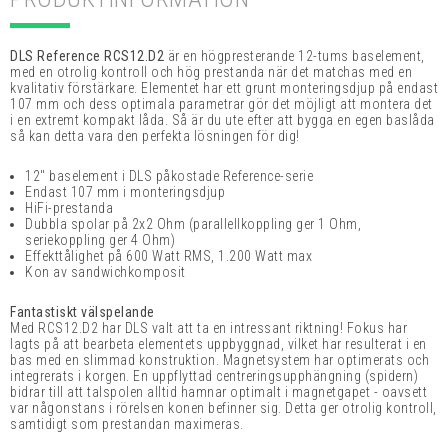
DLS Reference RCS12.D2
är en högpresterande 12-tums baselement,
med en otrolig kontroll och hög prestanda när det matchas med en
kvalitativ förstärkare. Elementet har ett grunt monteringsdjup på endast
107 mm och dess optimala parametrar gör det möjligt att montera det
i en extremt kompakt låda. Så är du ute efter att bygga en egen baslåda
så kan detta vara den perfekta lösningen för dig!
12" baselement i DLS påkostade Reference-serie
Endast 107 mm i monteringsdjup
HiFi-prestanda
Dubbla spolar på 2x2 Ohm (parallellkoppling ger 1 Ohm,
seriekoppling ger 4 Ohm)
Effekttålighet på 600 Watt RMS, 1.200 Watt max
Kon av sandwichkomposit
Fantastiskt välspelande
Med RCS12.D2 har DLS valt att ta en intressant riktning! Fokus har
lagts på att bearbeta elementets uppbyggnad, vilket har resulterat i en
bas med en slimmad konstruktion. Magnetsystem har optimerats och
integrerats i korgen. En uppflyttad centreringsupphängning (spidern)
bidrar till att talspolen alltid hamnar optimalt i magnetgapet - oavsett
var någonstans i rörelsen konen befinner sig. Detta ger otrolig kontroll,
samtidigt som prestandan maximeras.