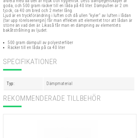
arbeta med då den är mjuk och
hygienisk. Dess dämpegenskaper är
goda, och 500 gram räcker till en låda på 40 liter. Dämpullen är 2 cm
tjock, ca 40 cm bred och 2 meter lång.
Ljud är en tryckförändring i luften och då ullen "kyler" av luften i lådan
(tar upp rörelseenergin) får man effekten att elementet tror att lådan är
större än vad den är. Likaså får man en dämpning av elementets
bakåtstrålning av ljudet.
500 gram dämpull av polyesterfiber
Räcker till en låda på ca 40 liter
SPECIFIKATIONER
Typ:
Dämpmaterial
REKOMMENDERADE TILLBEHÖR