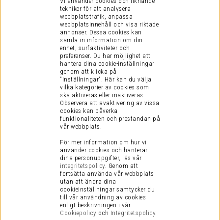
Vi använder cookies och liknande
tekniker för att analysera
webbplatstrafik, anpassa
webbplatsinnehåll och visa riktade
annonser. Dessa cookies kan
samla in information om din
enhet, surfaktiviteter och
preferenser.
Du har möjlighet att
hantera dina cookie-inställningar
genom att klicka på
"Inställningar". Här kan du välja
vilka kategorier av cookies som
ska aktiveras eller inaktiveras.
Observera att avaktivering av vissa
cookies kan påverka
funktionaliteten och prestandan på
vår webbplats.
För mer information om hur vi
använder cookies och hanterar
dina personuppgifter, läs vår
integritetspolicy
.
Genom att
fortsätta använda vår webbplats
utan att ändra dina
cookieinställningar samtycker du
till vår användning av cookies
enligt beskrivningen i vår
Cookiepolicy
och
Integritetspolicy
.