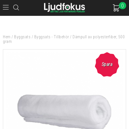
0
Hem
/
Byggsats
/
Byggsats - Tillbehör
/
Dämpull av polyesterfiber, 500
gram
Spara