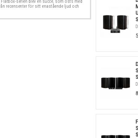
 Flatbox-serien blev en succé, som östs med
rån recensenter för sitt enastående ljud och
D
D