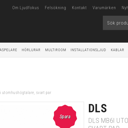
Om Ljudfokus
Felsökning
Kontakt
Varumärken
Ny
ASPELARE
HÖRLURAR
MULTIROOM
INSTALLATIONSLJUD
KABLAR
 utomhushögtalare, svart par
DLS
Spara
DLS MB6I U