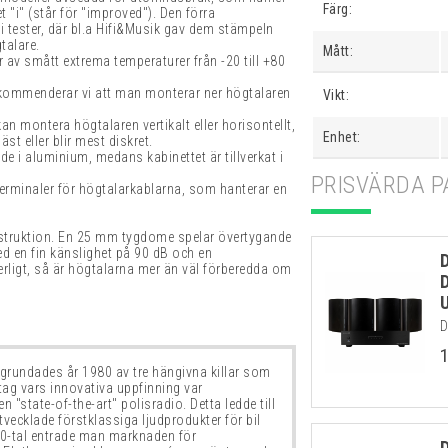
Färg:
t "i" (står för "improved"). Den förra
i tester, där bl.a Hifi&Musik gav dem stämpeln
talare.
Mått:
 av smått extrema temperaturer från -20 till +80
 rekommenderar vi att man monterar ner högtalaren
Vikt:
an montera högtalaren vertikalt eller horisontellt,
Enhet:
t eller blir mest diskret.
ade i aluminium, medans kabinettet är tillverkat i
PRISVÄRDA P
vterminaler för högtalarkablarna, som hanterar en
nstruktion. En 25 mm tygdome spelar övertygande
ed en fin känslighet på 90 dB och en
erligt, så är högtalarna mer än väl förberedda om
D
rundades år 1980 av tre hängivna killar
som
tag vars innovativa uppfinning var
 en "state-of-the-art"
polisradio. Detta ledde till
vecklade förstklassiga ljudprodukter för bil
00-tal entrade man marknaden för