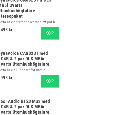
MB6i Svarta
Utomhushögtalare
Stereopaket
etta är ett stereopaket med ett par h...
5498 kr
KÖP
Dynavoice CA802BT med
SC4B & 2 par DLS MB6i
Svarta Utomhushögtalare
etta är ett ljudpaket för utepla...
8998 kr
KÖP
Fosi Audio BT20 Max med
SC4B & 2 par DLS MB6i
Svarta Utomhushögtalare