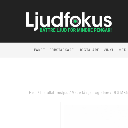
PAKET
FÖRSTÄRKARE
HÖGTALARE
VINYL
MEDI
Hem
/
Installationsljud
/
Vädertåliga högtalare
/
DLS MB6i