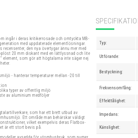
SPECIFIKATI
m ingår i deras kritikerrosade och omtyckta MB-
Typ:
 generation med uppdaterade elementlösningar.
os recensenter, den nya övertygar ännu mer med
upplöst 20 mm diskant med en lättlyssnad och lite
Utförande:
.5" element, som gör att högtalarna inte säger nej
gheter.
Bestyckning:
ljö - hanterar temperaturer mellan -20 till
tion
Frekvensomfång:
olika typer av offentlig miljö
äste av aluminium medföljer
Effekttålighet:
lartillverkare, som har ett brett utbud av
Impedans:
omhusmiljö. Ett område man behärskar väldigt
 konstruktioner, vilket exempelvis deras Flatbox-
 är ett stort bevis på.
Känslighet:
larmodeller avsedda för utomhusbruk, som numer