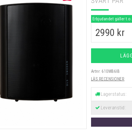
SVART PAR
Erbjudandet gäller t.o
2990
kr
LÄG
Artnr:
610MB6IB
LÄS RECENSIONER
Lagerstatus:
Leveranstid: