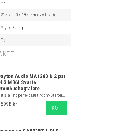
Svart
215 x 300 x 195 mm (B x H x D)
Styck: 3.5 kg
Par
AKET
Dayton Audio MA1260 & 2 par
DLS MB6i Svarta
Utomhushögtalare
etta är ett perfekt Multiroom-Starter...
15998 kr
KÖP
Dynavoice CA802BT & DLS