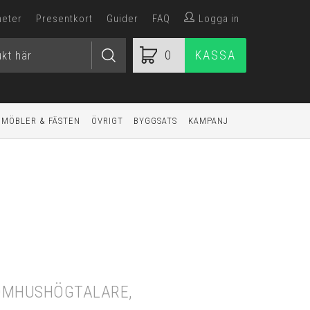
heter
Presentkort
Guider
FAQ
Logga in
0
KASSA
MÖBLER & FÄSTEN
ÖVRIGT
BYGGSATS
KAMPANJ
TOMHUSHÖGTALARE,