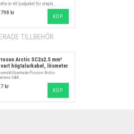
etta är ett ljudpaket för utepla...
8798 kr
KÖP
RADE TILLBEHÖR
Proson Arctic SC2x2.5 mm²
svart högtalarkabel, lösmeter
vensktillverkade Proson Arctic-
eriens h&#...
37 kr
KÖP