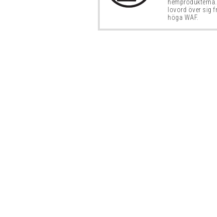
hemprodukterna.
lovord över sig f
höga WAF.