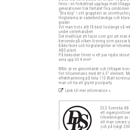
finns i en förbättrad upplaga med tillägge
generationen fick flertalet fina omdömen 
"Bra köp" i sitt grupptest av utomhushög
Högtalarna är väderbeständiga och klarar
grader.
Vill man trots allt få bäst livslängd så
under vinterhalvåret.
Det medföljer ett fäste som gör att man k
beroende på vilken lösning som passar bäs
Både fäste och högtalargrillen är tillverk
ABS-plast.
På baksidan finner vi ett par rejäla skru
area upp till 4
mm².
MB6i är en genomtänkt och tilltagen ko
fint tillsammans med ett 6.5" element. M
effekthantering på hela 110 Watt kontinu
man vill ha ett grymt poolparty.
Länk till mer information »
DLS Svenska AB g
ett ingenjörsföre
tillverkningen av
att man senare ut
och på tidigt 20