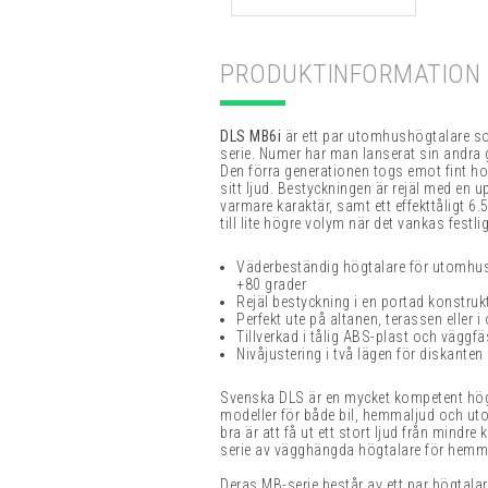
PRODUKTINFORMATION
DLS MB6i
är ett par utomhushögtalare so
serie. Numer har man lanserat sin andra
Den förra generationen togs emot fint h
sitt ljud. Bestyckningen är rejäl med en 
varmare karaktär, samt ett effekttåligt 6
till lite högre volym när det vankas festli
Väderbeständig högtalare för utomhusmi
+80 grader
Rejäl bestyckning i en portad konstruk
Perfekt ute på altanen, terassen eller i 
Tillverkad i tålig ABS-plast och väggf
Nivåjustering i två lägen för diskanten
Svenska DLS är en mycket kompetent högta
modeller för både bil, hemmaljud och ut
bra är att få ut ett stort ljud från mindre
serie av vägghängda högtalare för hemmet
Deras MB-serie består av ett par högta