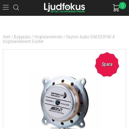
0
Hem
/
Byggsats
/
Högtalarelement
/
Dayton Audio DAEX25FHE-4
högtalarelement Exciter
Spara