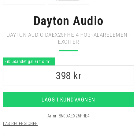
Dayton Audio
DAYTON AUDIO DAEX25FHE-4 HÖGTALARELEMENT
EXCITER
Erbjudandet gäller t.o.m:
398
kr
LÄGG I KUNDVAGNEN
Artnr:
860DAEX25FHE4
LÄS RECENSIONER