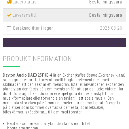
Lagerstatus:
Leveranstid:
Beställningsvara
Beräknad åter i lager
2026-08-26
PRODUKTINFORMATION
Dayton Audio DAEX25FHE-4
är en Exciter
(kallas Sound Exciter av vissa)
som i grunden är ett konventionellt högtalarelement men med
skillnaden att den saknar ett membran. Istället använder en exciter den
plana ytan den fästs på som membran för att sprida ljudet vidare. Har
du ett företag så kan du som exempel göra din reklamskylt till en
musikförmedlare eller förvandla en tavla till att spela musik.
Den
minimala storleken på 50 mm i diameter gör det möjligt att återge ljud
på platser som kommer överraska de flesta, som leksaker,
bildskärmar, skåpdörrar... till och med fönster!
Exciter som omvandlar ytan den fästs mot till ett
högtalarmembran