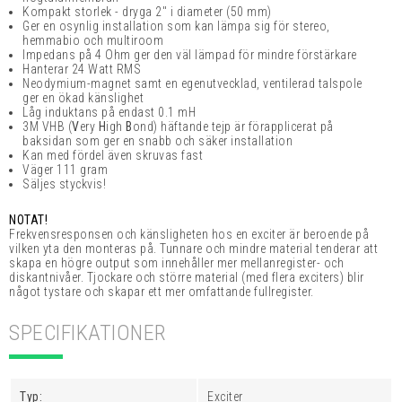
Kompakt storlek - dryga 2" i diameter (50 mm)
Ger en osynlig installation som kan lämpa sig för stereo,
hemmabio och multiroom
Impedans på 4 Ohm ger den väl lämpad för mindre förstärkare
Hanterar 24 Watt RMS
Neodymium-magnet samt en egenutvecklad, ventilerad talspole
ger en ökad känslighet
Låg induktans på endast 0.1 mH
3M VHB (
V
ery
H
igh
B
ond) häftande tejp är förapplicerat på
baksidan som ger en snabb och säker installation
Kan med fördel även skruvas fast
Väger 111 gram
Säljes styckvis!
NOTAT!
Frekvensresponsen och känsligheten hos en exciter är beroende på
vilken yta den monteras på. Tunnare och mindre material tenderar att
skapa en högre output som innehåller mer mellanregister- och
diskantnivåer. Tjockare och större material (med flera exciters) blir
något tystare och skapar ett mer omfattande fullregister.
SPECIFIKATIONER
Typ:
Exciter