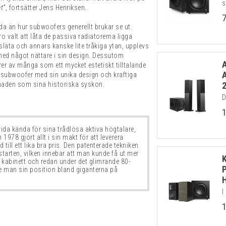
s
t”
, fortsätter Jens Henriksen.
a än hur subwoofers generellt brukar se ut.
Pro valt att låta de passiva radiatorerna ligga
släta och annars kanske lite tråkiga ytan, upplevs
ed något nättare i sin design. Dessutom
er av många som ett mycket estetiskt tilltalande
a subwoofer med sin unika design och kraftiga
knaden som sina historiska syskon.
D
vida kända för sina trådlösa aktiva högtalare,
 1978 gjort allt i sin makt för att leverera
 till ett lika bra pris. Den patenterade tekniken
tarten, vilken innebar att man kunde få ut mer
e kabinett och redan under det glimrande 80-
e man sin position bland giganterna på
I