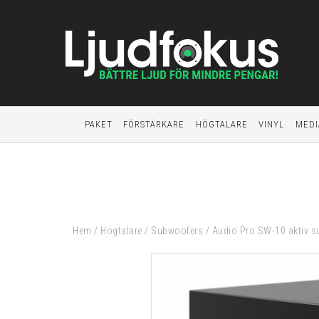
PAKET
FÖRSTÄRKARE
HÖGTALARE
VINYL
MEDI
Hem
/
Högtalare
/
Subwoofers
/
Audio Pro SW-10 aktiv s