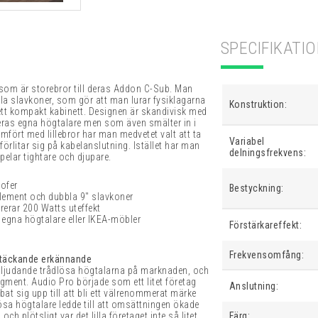
SPECIFIKATI
 som är storebror till deras Addon C-Sub. Man
 slavkoner, som gör att man lurar fysiklagarna
Konstruktion:
ett kompakt kabinett. Designen är skandivisk med
ras egna högtalare men som även smälter in i
fört med lillebror har man medvetet valt att ta
Variabel
rlitar sig på kabelanslutning. Istället har man
delningsfrekvens:
pelar tightare och djupare.
ofer
Bestyckning:
element och dubbla 9" slavkoner
rerar 200 Watts uteffekt
 egna högtalare eller IKEA-möbler
Förstärkareffekt:
Frekvensomfång:
stäckande erkännande
lljudande trådlösa högtalarna på marknaden, och
segment.
Audio Pro började som ett litet företag
Anslutning:
at sig upp till att bli ett välrenommerat märke
sa högtalare ledde till att omsättningen ökade
ch plötsligt var det lilla företaget inte så litet
Färg: