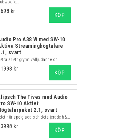
ubwoofe...
7698 kr
KÖP
Audio Pro A38 W med SW-10
Aktiva Streaminghögtalare
2.1, svart
etta är ett grymt välljudande oc...
11998 kr
KÖP
Klipsch The Fives med Audio
Pro SW-10 Aktivt
Högtalarpaket 2.1, svart
 det här spelglada och detaljerade h&...
13998 kr
KÖP