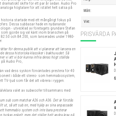
 dramatiskt skifte för ett par år sedan. Audio Pro
analoga högtalare för att istället helt satsa på
Mått:
a historia startade med ett mångårigt fokus på
Vikt:
oofers. Dessa subbasar hade en nydanande
ologin - utvecklad av företagets grundare Stefan
itet som gjorde sig väl känt inom branschen på
PRISVÄRDA P
r B2.50 och B4.200, som lanserades under 1980-
r.
ättar för denna publik att vi planerar att lansera en
de dessa historiska klassiker i bakhuvudet. Så
er vi att vi bör kunna infria deras högt ställda
 på Audio Pro,
D
, än vad dess syskon förväntades prestera för 40
ponent i både ett stereo- som hemmabiosystem,
t TV-ljud som får det att vibrera i ryggen.
självklara valet av subwoofer tillsammans med
mium sub som matchar A26 och A36. Det är förstås
llt ut, så att sub:en, med hjälp av sina anpassade
i ett hemmabio system och inte bara presterar
D
n tyckas enkelt, men det ställer helt andra krav på