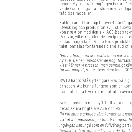
längre. Mycket av framgången beror på ett
valde kort och gott att sluta med vanliga 
trådlösa modeller.
Faktum är att företagets över 40 år lång
utveckling och produktion av just subw
konstruktion med den s.k. ACE-Bass tekn
Pantzar, vilket resulterade i en ljudkval
endast några få år. Audio Pros produkte
talet, omtalas fortfarande bland audiofile
”Förväntningarna är förstås höga när vi ber
ny sub. De har, imponerande nog, fortfaran
visst känner vi pressen, men samtidigt känn
förväntningar”
, säger Jens Henriksen CCO
SW10 har förstås ytterligare krav på sig
år sedan. Att kunna fungera som en kom
som inte bara levererar musik utan även et
Basen lanseras med syftet att vara det 
deras aktiva högtalare A26 och A36.
”Vi vill kunna erbjuda våra kunder en pre
viktigt att anpassningen för TV fungerar fu
ingångar, kan ingå som en fullvärdig part 
fantastiskt ljud vid musiklyssnande. Det ka