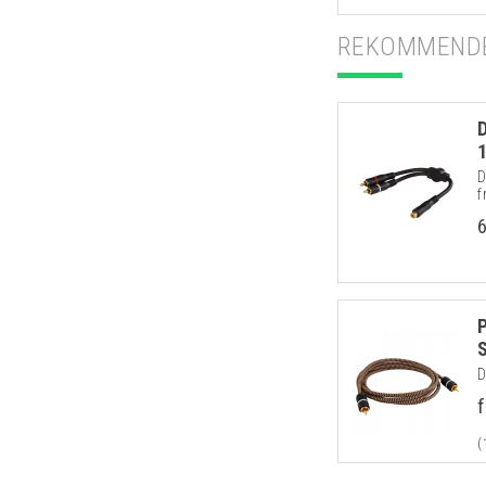
REKOMMENDE
D
f
D
f
(