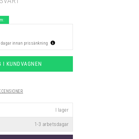
 SVART
.m:
0 dagar innan prissänkning
G I KUNDVAGNEN
ECENSIONER
1-3 arbetsdagar