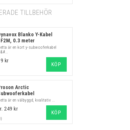
RADE TILLBEHÖR
Dynavox Blanko Y-Kabel
1F2M, 0.3 meter
etta är en kort y-subwooferkabel
r&#...
69 kr
KÖP
Proson Arctic
Subwooferkabel
etta är en välbyggd, kvalitativ ...
r. 249 kr
KÖP
1)