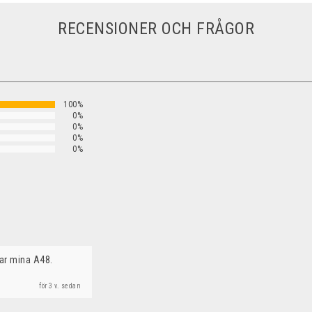
RECENSIONER OCH FRÅGOR
100%
0%
0%
0%
0%
ar mina A48.
för 3 v. sedan