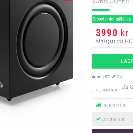
SUBWOOFER,
Erbjudandet gäller t.o
3990
kr
Vårt lägsta pris 1-3
LÄG
Artnr:
287SW10B
LÄS R
5 RECENSIONER
Lagerstatus:
Leveranstid: