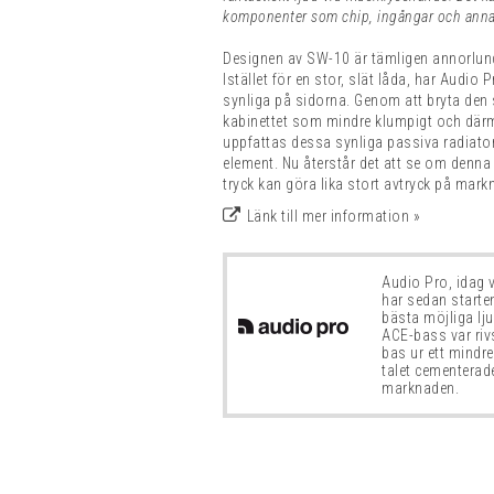
komponenter som chip, ingångar och anna
Designen av SW-10 är tämligen annorlund
Istället för en stor, slät låda, har Audio 
synliga på sidorna. Genom att bryta den 
kabinettet som mindre klumpigt och därm
uppfattas dessa synliga passiva radiator
element. Nu återstår det att se om denn
tryck kan göra lika stort avtryck på mar
Länk till mer information »
Audio Pro, idag 
har sedan starten
bästa möjliga ljud
ACE-bass var rivs
bas ur ett mindr
talet cementerad
marknaden.