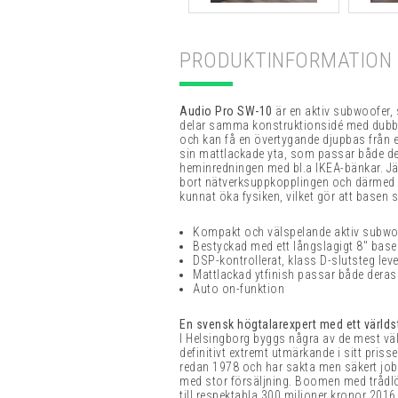
PRODUKTINFORMATION
Audio Pro SW-10
är en aktiv subwoofer,
delar samma konstruktionsidé med dubbla
och kan få en övertygande djupbas från 
sin mattlackade yta, som passar både de
heminredningen med bl.a IKEA-bänkar. Jäm
bort nätverksuppkopplingen och därmed fö
kunnat öka fysiken, vilket gör att basen s
Kompakt och välspelande aktiv subwo
Bestyckad med ett långslagigt 8" bas
DSP-kontrollerat, klass D-slutsteg leve
Mattlackad ytfinish passar både deras
Auto on-funktion
En svensk högtalarexpert med ett värld
I Helsingborg byggs några av de mest vä
definitivt extremt utmärkande i sitt pris
redan 1978 och har sakta men säkert jobb
med stor försäljning. Boomen med trådlö
till respektabla 300 miljoner kronor 2016, o