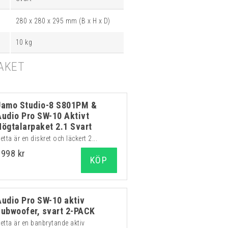
280 x 280 x 295 mm (B x H x D)
10 kg
AKET
Jamo Studio-8 S801PM &
Audio Pro SW-10 Aktivt
Högtalarpaket 2.1 Svart
etta är en diskret och läckert 2...
6998 kr
KÖP
Audio Pro SW-10 aktiv
subwoofer, svart 2-PACK
etta är en banbrytande aktiv