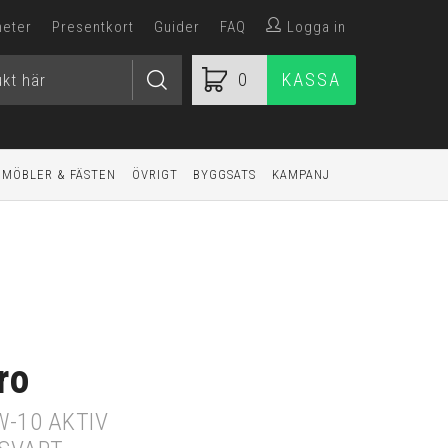
heter
Presentkort
Guider
FAQ
Logga in
0
KASSA
MÖBLER & FÄSTEN
ÖVRIGT
BYGGSATS
KAMPANJ
ro
W-10 AKTIV