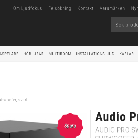
Om Ljudfokus
Felsökning
Kontakt
Varumärken
Ny
ASPELARE
HÖRLURAR
MULTIROOM
INSTALLATIONSLJUD
KABLAR
ubwoofer, svart
Audio P
Spara
AUDIO PRO S