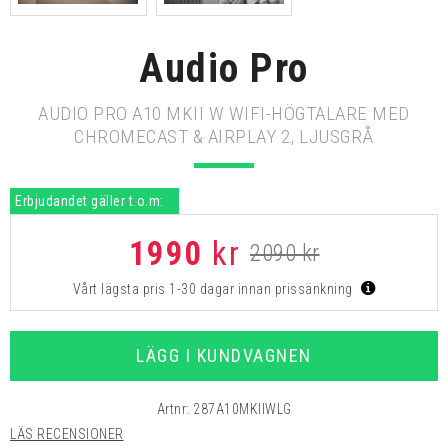
Audio Pro
AUDIO PRO A10 MKII W WIFI-HÖGTALARE MED
CHROMECAST & AIRPLAY 2, LJUSGRÅ
Erbjudandet gäller t.o.m:
1990
kr
2090 kr
Vårt lägsta pris 1-30 dagar innan prissänkning
LÄGG I KUNDVAGNEN
Artnr:
287A10MKIIWLG
LÄS RECENSIONER