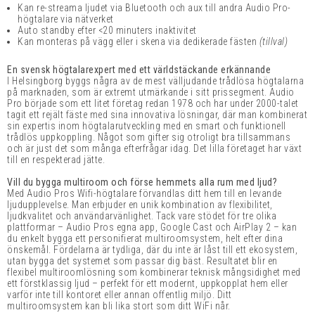
Kan re-streama ljudet
via Bluetooth och aux
till andra Audio Pro-
högtalare via nätverket
Auto standby efter <20 minuters inaktivitet
Kan monteras på vägg eller i skena via dedikerade fästen
(tillval)
En svensk högtalarexpert med ett världstäckande erkännande
I Helsingborg byggs några av de mest välljudande trådlösa högtalarna
på marknaden, som är extremt utmärkande i sitt prissegment. Audio
Pro började som ett litet företag redan 1978 och har under 2000-talet
tagit ett rejält fäste med sina innovativa lösningar, där man kombinerat
sin expertis inom högtalarutveckling med en smart och funktionell
trådlös uppkoppling. Något som gifter sig otroligt bra tillsammans
och är just det som många efterfrågar idag. Det lilla företaget har växt
till en respekterad jätte.
Vill du bygga multiroom och förse hemmets alla rum med ljud?
Med Audio Pros Wifi-högtalare förvandlas ditt hem till en levande
ljudupplevelse. Man erbjuder en unik kombination av flexibilitet,
ljudkvalitet och användarvänlighet. Tack vare stödet för tre olika
plattformar – Audio Pros egna app, Google Cast och AirPlay 2 – kan
du enkelt bygga ett personifierat multiroomsystem, helt efter dina
önskemål. Fördelarna är tydliga, där du inte är låst till ett ekosystem,
utan bygga det systemet som passar dig bäst. Resultatet blir en
flexibel multiroomlösning som kombinerar teknisk mångsidighet med
ett förstklassig ljud – perfekt för ett modernt, uppkopplat hem eller
varför inte till kontoret eller annan offentlig miljö. Ditt
multiroomsystem kan bli lika stort som ditt WiFi når.