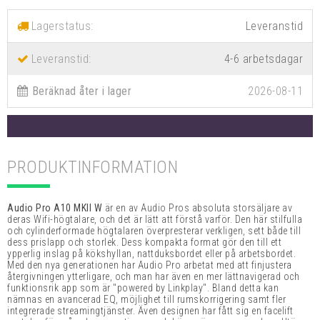
Lagerstatus:
Leveranstid:
4-6 arbetsdagar
Beräknad åter i lager
2026-08-11
PRODUKTINFORMATION
Audio Pro A10 MKII W
är en av Audio Pros absoluta storsäljare av
deras Wifi-högtalare, och det är lätt att förstå varför. Den här stilfulla
och cylinderformade högtalaren överpresterar verkligen, sett både till
dess prislapp och storlek. Dess kompakta format gör den till ett
ypperlig inslag på kökshyllan, nattduksbordet eller på arbetsbordet.
Med den nya generationen har Audio Pro arbetat med att finjustera
återgivningen ytterligare, och man har även en mer lättnavigerad och
funktionsrik app som är "powered by Linkplay". Bland detta kan
nämnas en avancerad EQ, möjlighet till rumskorrigering samt fler
integrerade streamingtjänster. Även designen har fått sig en facelift