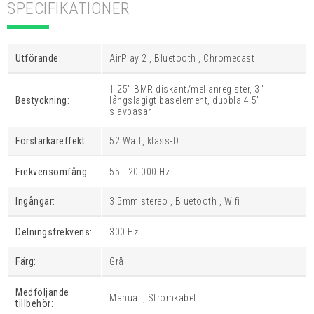
SPECIFIKATIONER
Utförande:
AirPlay 2 , Bluetooth , Chromecast
1.25" BMR diskant/mellanregister, 3"
Bestyckning:
långslagigt baselement, dubbla 4.5"
slavbasar
Förstärkareffekt:
52 Watt, klass-D
Frekvensomfång:
55 - 20.000 Hz
Ingångar:
3.5mm stereo , Bluetooth , Wifi
Delningsfrekvens:
300 Hz
Färg:
Grå
Medföljande
Manual , Strömkabel
tillbehör: