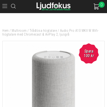
0
Hem
/
Multiroom
/
Trådlösa högtalare
/
Audio Pro A10 MKII W Wifi-
högtalare med Chromecast & AirPlay 2, ljusgrå
Spara
100
kr