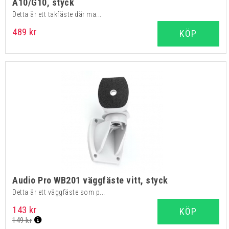
A10/G10, styck
Detta är ett takfäste där ma...
489 kr
KÖP
Audio Pro WB201 väggfäste vitt, styck
Detta är ett väggfäste som p...
143 kr
KÖP
149 kr