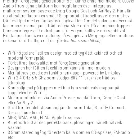
mot den föregående generationen och känns ännu mer modern. Utöver
Audio Pros egna plattform kan högtalaren även integreras i
multiroomsystem baserade kring Google Cast och AirPlay 2. Här slår
du alltså tre flugor i en smäll! Slipp onödigt kabeltrassel och njut av
trådlöst ljud med en fantastisk ljudkvalitet. Om det saknas nätverk så
kan man streama ljudet trådlöst via Bluetooth. På aluminiumtoppen
finns en integrerad kontrollpanel för volym, källbyte och snabbval.
Högtalaren kan även monteras på väggen via M6-gänga eller monteras
i skena för offentliga miljöer
(fästen finns som tillval)
.
Wifi-högtalare i stilren design med ett tygklätt kabinett och ett
modernt formspråk
Förbättrad ljudkvalitet mot föregående generation
Designen har fått en facelift som känns än mer modern
Mer lättnavigerad och funktionsrik app - powered by Linkplay
Wifi 2.4 GHz & 5 GHz som stödjer 802.11 b/g/n/ac trådlös
teknologi
Kontrollpanel på toppen med bl.a f
yra snabbvalsknappar på
toppdelen för Wifi
Multiroomfunktion via Audio Pros egna plattform, Google Cast
eller AirPlay 2
Stöd för flertalet streamingtjänster som Tidal, Spotify Connect,
Deezer, Tune-In m.fl
MP3, WMA, AAC, FLAC, Apple Lossless
Bluetooth 5.0 är den perfekta backuplösningen när ett nätverk
saknas
3.5mm stereoingång för extern källa som en CD-spelare, FM-radio
etc