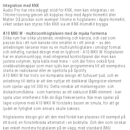
Integration med KNX
Audio Pro har inte inbyggt stöd för KNX, men kan integreras i en
1Home-lösning genom att kopplas ihop med Apple HomeKit eller
Matter. Då plockar som exempel 1Home in högtalaren i Apple HomeKit,
vilket sedan kan styras från KNX via en KNX-HomeKit brygga.
A10 MKII W - multiroomhögtalaren med de mjuka formerna
Olika rum har olika utseende, inredning och känsla, och vad som
passar bra i ett rum kanske inte smälter in i ett annat – av den
anledningen lanserar man nu en multirumhögtalare i smidigt format
och enhetlig, rundad design med en tygfront - A10 MKII W. Högtalaren
har en aluminiumtopp, med integrerad kontrollpanel där man kan
justera volymen, byta källa med mera – och där finns också fyra
snabbvalsknappar som man själv kan programmera till att exempelvis
starta en radiokanal eller en spellista på Spotify.
A10 MKII W har trots sin kompakta design ett fullvuxet ljud, och en
anledning till detta är att den nyttjar ett dedikerat lågregister-element
som spelar upp till 300 Hz. Detta innebär att mellanregister- och
diskantområdena - som hanteras av ett exklusivt BMR-element - kan
spela utan interferens från de låga frekvenserna. När man spelar på
lägre volymer med A10 MKII W förstärks basen en smula, för att ge
ljudet en fyllighet som annars skulle saknas.
Högtalarens design gör att den med fördel kan placeras till exempel på
ett bord, en fönsterbräda alternativt i en bokhylla. Och den som önskar
kan enkelt montera högtalaren på en vägg, med standard (M6)