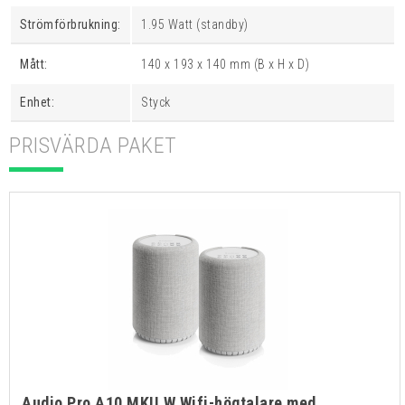
Strömförbrukning:
1.95 Watt (standby)
Mått:
140 x 193 x 140 mm (B x H x D)
Enhet:
Styck
PRISVÄRDA PAKET
Audio Pro A10 MKII W Wifi-högtalare med