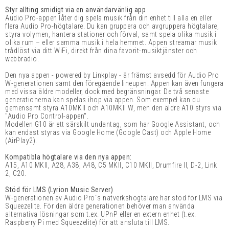
Styr allting smidigt via en användarvänlig app
Audio Pro-appen låter dig spela musik från din enhet till alla en eller
flera Audio Pro-högtalare. Du kan gruppera och avgruppera högtalare,
styra volymen, hantera stationer och förval, samt spela olika musik i
olika rum – eller samma musik i hela hemmet. Appen streamar musik
trådlöst via ditt WiFi, direkt från dina favorit-musiktjänster och
webbradio.
Den nya appen - powered by Linkplay - är främst avsedd för Audio Pro
W-generationen samt den föregående lineupen. Appen kan även fungera
med vissa äldre modeller, dock med begränsningar. De två senaste
generationerna kan spelas ihop via appen. Som exempel kan du
gemensamt styra A10MKII och A10MKII W, men den äldre A10 styrs via
"Audio Pro Control-appen".
Modellen G10 är ett särskilt undantag, som har Google Assistant, och
kan endast styras via Google Home (Google Cast) och Apple Home
(AirPlay2).
Kompatibla högtalare via den nya appen:
A15, A10 MKII, A28, A38, A48, C5 MKII, C10 MKII, Drumfire II, D-2, Link
2, C20.
Stöd för LMS (Lyrion Music Server)
W-generationen av Audio Pro´s nätverkshögtalare har stöd för LMS via
Squeezelite. För den äldre generationen behöver man använda
alternativa lösningar som t.ex. UPnP eller en extern enhet (t.ex.
Raspberry Pi med Squeezelite) för att ansluta till LMS.