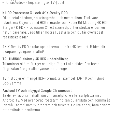
ClearAudio+ - finjustering av TV-ljudet!
K HDR Processor X1 och 4K X-Reality PRO
Ökad detaljrikedom, naturtrogenhet och mer realism. Tack vare
teknikerna Object-based HDR remaster och Super Bit Mapping 4K HDR
återger 4K HDR Processorn X1 ett större djup, fler strukturer och en
naturligare färg. Lägg till en högre ljusstyrka och du får överlägset
realistiska bilder.
4K X-Reality PRO skalar upp bilderna till nära 4K-kvalitet. Bilden blir
skarpare, tydligare i realtid!
TRILUMINOS-skärm / 4K HDR-underhållning
Triluminos-skärm återger naturliga färger i alla bilder. Den breda
färgskalan återger alla nyanser naturtroget.
TV:n stödjer en mängd HDR-format, till exempel HDR 10 och Hybrid
Log-Gamma!
Android TV och inbyggd Google Chromecast
Ta del av favoritinnehåll från din smartphone eller surfplatta med
Android TV. Med avancerad röststyrning kan du ansluta och komma åt
innehåll som filmer, tv-program och tusentals olika appar, bara genom
att använda din stämma.