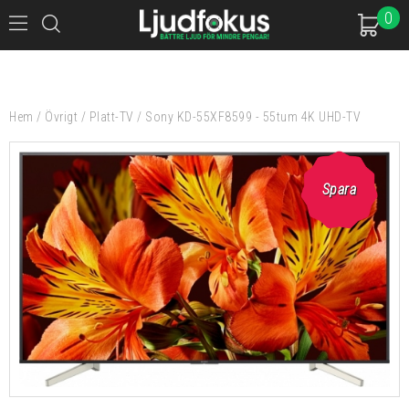
0
Hem
/
Övrigt
/
Platt-TV
/
Sony KD-55XF8599 - 55tum 4K UHD-TV
Spara