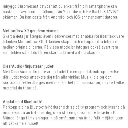
Inbyggd Chromecast betyder att du enkelt från din smartphone kan
casta din favoritunderhållning från YouTube och Netflix till BRAVIA™-
skärmen. Du kan casta från Android- och iOS-enheter samt datorer.
Motionflow XR ger jämn visning
Skarpa detaljer återges även i sekvenser med snabba rörelser tack vare
tekniken Motionflow XR. Tekniken skapar och infogar extra bildrutor
mellan originalbilderna. På vissa modeller infogas också svart ram
runt bilden så att du får en skarp bild med äkta biokänsla.
ClearAudio+finjusterar ljudet!
Med ClearAudio+ finjusterar du ljudet för en uppslukande upplevelse
där ljudet tycks attackera dig från alla vinklar. Musik, dialog och
surroundeffekter återges med mer klarhet och separation, oavsett vilket
material du tittar på.
Anslut med Bluetooth!
Parkoppla dina Bluetooth-hörlurar och se på tv-program och lyssna på
musik var du än befinner dig, utan störningsmoment eller avbrott!
Många långa filmvisningar in på småtimmarna är nu fullt möjligt, utan
att väcka hela huset!