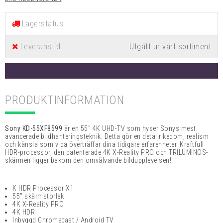
Lagerstatus:
Leveranstid:
Utgått ur vårt sortiment
PRODUKTINFORMATION
Sony KD-55XF8599
är en
55" 4K UHD-TV som hyser Sonys mest
avancerade bildhanteringsteknik. Detta gör en detaljrikedom, realism
och känsla som vida överträffar dina tidigare erfarenheter. Kraftfull
HDR-processor, den patenterade 4K X-Reality PRO och
TRILUMINOS-
skärmen ligger bakom den omvälvande bildupplevelsen!
K HDR Processor X1
55" skärmstorlek
4K X-Reality PRO
4K HDR
Inbyggd Chromecast / Android TV