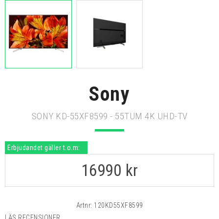
Sony
SONY KD-55XF8599 - 55TUM 4K UHD-TV
Erbjudandet gäller t.o.m:
16990
kr
Artnr:
120KD55XF8599
LÄS RECENSIONER