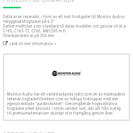
Detta är en reservdel, i form av ett runt frontgaller till Monitor Audios
inbyggnadshögtalare på 6.5".
Gallret medföljer som standard till deras modeller och passar till bl.a
C165, C165-T2, C265, AWC265 m.fl.
Ytterdiametern är på 250 mm.
Länk till mer information »
Monitor Audio har ett världstäckande rykte som en av marknadens
ledande högtalartillverkare som av många
förknippas med den
egenutvecklade "gulddiskanten". Genomgående högkvalitativa
högtalare vilket bevisats i tester världen runt, där allt från insteg
till premiumalternativen skördat stor framgång genom åren.