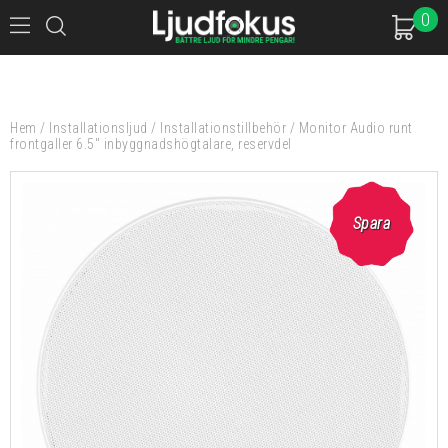
0
Hem
/
Installationsljud
/
Installationstillbehör
/
Monitor Audio runt
frontgaller 6.5" inbyggnadshögtalare, reservdel
Spara