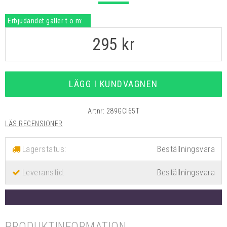
Erbjudandet gäller t.o.m:
295
kr
LÄGG I KUNDVAGNEN
Artnr:
289GCI65T
LÄS RECENSIONER
Lagerstatus:
Leveranstid:
Beställningsvara
PRODUKTINFORMATION