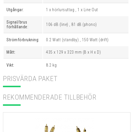
Utgångar:
1 x hörlursuttag , 1 x Line Out
Signal/brus
106 dB (line) , 81 dB (phono)
förhållande:
Strömförbrukning:
0.2 Watt (standby) , 150 Watt (drift)
Mått:
435 x 129 x 323 mm (B x H x D)
Vikt:
8.2 kg
PRISVÄRDA PAKET
REKOMMENDERADE TILLBEHÖR