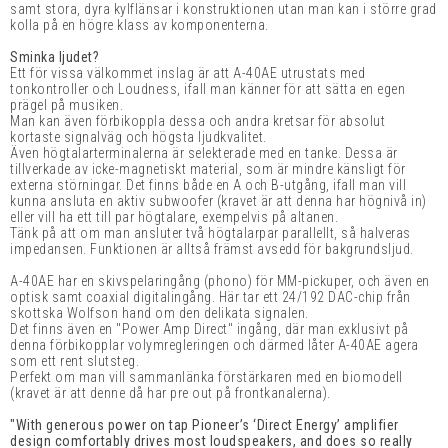
samt stora, dyra kylflänsar i konstruktionen utan man kan i större grad
kolla på en högre klass av komponenterna.
Sminka ljudet?
Ett för vissa välkommet inslag är att A-40AE utrustats med
tonkontroller och Loudness, ifall man känner för att sätta en egen
prägel på musiken.
Man kan även förbikoppla dessa och andra kretsar för absolut
kortaste signalväg och högsta ljudkvalitet.
Även högtalarterminalerna är selekterade med en tanke. Dessa är
tillverkade av
icke-magnetiskt material, som är mindre känsligt för
externa störningar. Det finns både en A och B-utgång, ifall man vill
kunna ansluta en aktiv subwoofer (kravet är att denna har högnivå in)
eller vill ha ett till par högtalare, exempelvis på altanen.
Tänk på att om man ansluter två högtalarpar parallellt, så halveras
impedansen. Funktionen är alltså främst avsedd för bakgrundsljud.
A-40AE har en skivspelaringång (phono) för MM-pickuper, och även en
optisk samt coaxial digitalingång. Här tar ett 24/192 DAC-chip från
skottska Wolfson hand om den delikata signalen.
Det finns även en "Power Amp Direct" ingång, där man exklusivt på
denna förbikopplar volymregleringen och därmed låter A-40AE agera
som ett rent slutsteg.
Perfekt om man vill sammanlänka förstärkaren med en biomodell
(kravet är att denne då har pre out på frontkanalerna).
"With generous power on tap Pioneer’s ‘Direct Energy’ amplifier
design comfortably drives most loudspeakers, and does so really