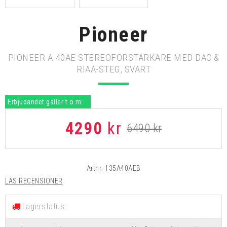
Pioneer
PIONEER A-40AE STEREOFÖRSTÄRKARE MED DAC &
RIAA-STEG, SVART
Erbjudandet gäller t.o.m:
4290
kr
6490
kr
Artnr:
135A40AEB
LÄS RECENSIONER
Lagerstatus: