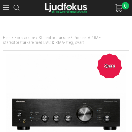
0
Hem
/
Förstärkare
/
Stereoförstärkare
/
Pioneer A-40AE
stereoförstärkare med DAC & RIAA-steg, svart
Spara