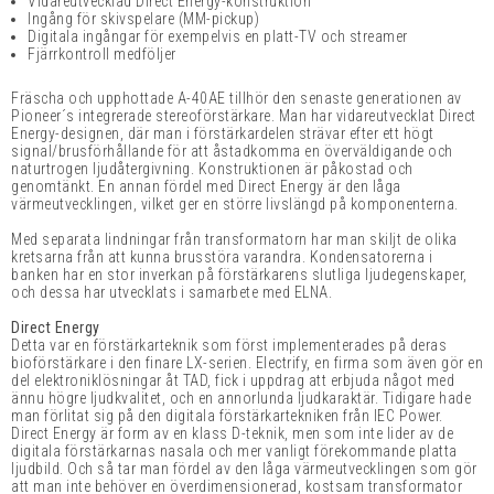
Vidareutvecklad Direct Energy-konstruktion
Ingång för skivspelare (MM-pickup)
Digitala ingångar för exempelvis en platt-TV och streamer
Fjärrkontroll medföljer
Fräscha och upphottade A-40AE tillhör den senaste generationen av
Pioneer´s integrerade stereoförstärkare. Man har vidareutvecklat Direct
Energy-designen, där man i förstärkardelen strävar efter ett högt
signal/brusförhållande för att åstadkomma en överväldigande och
naturtrogen ljudåtergivning. Konstruktionen är påkostad och
genomtänkt. En annan fördel med Direct Energy är den låga
värmeutvecklingen, vilket ger en större livslängd på komponenterna.
Med separata lindningar från transformatorn har man skiljt de olika
kretsarna från att kunna brusstöra varandra. Kondensatorerna i
banken har en stor inverkan på förstärkarens slutliga ljudegenskaper,
och dessa har utvecklats i samarbete med ELNA.
Direct Energy
Detta var en förstärkarteknik som först implementerades på deras
bioförstärkare i den finare LX-serien. Electrify, en firma som även gör en
del elektroniklösningar åt TAD, fick i uppdrag att erbjuda något med
ännu högre ljudkvalitet, och en annorlunda ljudkaraktär. Tidigare hade
man förlitat sig på den digitala förstärkartekniken från IEC Power.
Direct Energy är form av en klass D-teknik, men som inte lider av de
digitala förstärkarnas nasala och mer vanligt förekommande platta
ljudbild. Och så tar man fördel av den låga värmeutvecklingen som gör
att man inte behöver en överdimensionerad, kostsam transformator