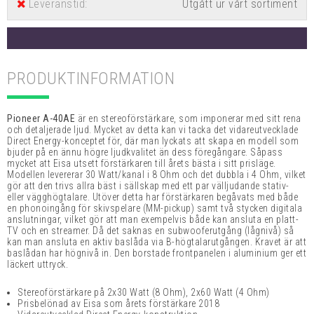
Leveranstid:
Utgått ur vårt sortiment
PRODUKTINFORMATION
Pioneer A-40AE
är en stereoförstärkare, som imponerar med sitt rena
och detaljerade ljud. Mycket av detta kan vi tacka det vidareutvecklade
Direct Energy-konceptet för, där man lyckats att skapa en modell som
bjuder på en ännu högre ljudkvalitet än dess föregångare. Såpass
mycket att Eisa utsett förstärkaren till årets bästa i sitt prisläge.
Modellen levererar 30 Watt/kanal i 8 Ohm och det dubbla i 4 Ohm, vilket
gör att den trivs allra bäst i sällskap med ett par välljudande stativ-
eller vägghögtalare. Utöver detta har förstärkaren begåvats med både
en phonoingång för skivspelare (MM-pickup) samt två stycken digitala
anslutningar, vilket gör att man exempelvis både kan ansluta en platt-
TV och en streamer. Då det saknas en subwooferutgång (lågnivå) så
kan man ansluta en aktiv baslåda via B-högtalarutgången. Kravet är att
baslådan har högnivå in. Den borstade frontpanelen i aluminium ger ett
läckert uttryck.
Stereoförstärkare på 2x30 Watt (8 Ohm), 2x60 Watt (4 Ohm)
Prisbelönad av Eisa som årets förstärkare 2018