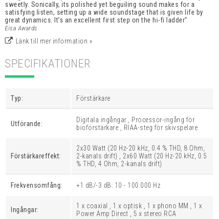
sweetly. Sonically, its polished yet beguiling sound makes for a
satisfying listen, setting up a wide soundstage that is given life by
great dynamics. It’s an excellent first step on the hi-fi ladder"
Eisa Awards
Länk till mer information »
SPECIFIKATIONER
Typ:
Förstärkare
Digitala ingångar , Processor-ingång för
Utförande:
bioförstärkare , RIAA-steg för skivspelare
2x30 Watt (20 Hz-20 kHz, 0.4 % THD, 8 Ohm,
Förstärkareffekt:
2-kanals drift) , 2x60 Watt (20 Hz-20 kHz, 0.5
% THD, 4 Ohm, 2-kanals drift)
Frekvensomfång:
+1 dB/-3 dB: 10 - 100.000 Hz
1 x coaxial , 1 x optisk , 1 x phono MM , 1 x
Ingångar:
Power Amp Direct , 5 x stereo RCA