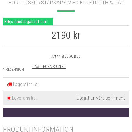
HÖRLURSFÖRSTÄRKARE MED BLUETOOTH & DAC
Erbjudandet gäller t.o.m:
2190
kr
Artnr:
880GOBLU
LÄS RECENSIONER
1 RECENSION
Lagerstatus:
Leveranstid:
Utgått ur vårt sortiment
PRODUKTINFORMATION