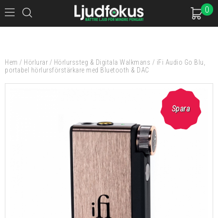
0
Hem
/
Hörlurar
/
Hörlurssteg & Digitala Walkmans
/
iFi Audio Go Blu,
portabel hörlursförstärkare med Bluetooth & DAC
Spara