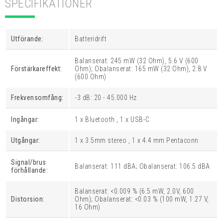
SPECIFIKATIONER
Utförande:
Batteridrift
Balanserat: 245 mW (32 Ohm), 5.6 V (600
Förstärkareffekt:
Ohm); Obalanserat: 165 mW (32 Ohm), 2.8 V
(600 Ohm)
Frekvensomfång:
-3 dB: 20 - 45.000 Hz
Ingångar:
1 x Bluetooth , 1 x USB-C
Utgångar:
1 x 3.5mm stereo , 1 x 4.4 mm Pentaconn
Signal/brus
Balanserat: 111 dBA; Obalanserat: 106.5 dBA
förhållande:
Balanserat: <0.009 % (6.5 mW, 2.0V, 600
Distorsion:
Ohm); Obalanserat: <0.03 % (100 mW, 1.27 V,
16 Ohm)