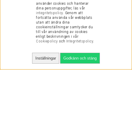
använder cookies och hanterar
dina personuppgifter, läs vår
integritetspolicy
.
Genom att
fortsätta använda vår webbplats
utan att ändra dina
cookieinställningar samtycker du
till vår användning av cookies
enligt beskrivningen i vår
Cookiepolicy
och
Integritetspolicy
.
Inställningar
Godkänn och stäng
SNABBA LEVERANSER
VI HAR NÖJDA KUNDER