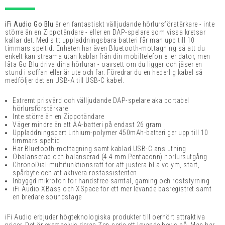
iFi Audio Go Blu
är en fantastiskt välljudande hörlursförstärkare - inte
större än en
Zippotändare -
eller en DAP-spelare som vissa kretsar
kallar det. Med sitt uppladdningsbara batteri får man upp till 10
timmars speltid. Enheten har även Bluetooth-mottagning så att du
enkelt kan streama utan kablar från din mobiltelefon eller dator, men
låta Go Blu driva dina hörlurar - oavsett om du ligger och jäser en
stund i soffan eller är ute och far. Föredrar du en hederlig kabel så
medföljer det en USB-A till USB-C kabel.
Extremt prisvärd och välljudande DAP-spelare aka portabel
hörlursförstärkare
Inte större än en
Zippotändare
Väger mindre än ett AA-batteri på endast 26 gram
Uppladdningsbart
Lithium-polymer 450mAh-
batteri ger upp till 10
timmars speltid
Har Bluetooth-mottagning samt kablad USB-C anslutning
Obalanserad och balanserad (4.4 mm Pentaconn) hörlursutgång
ChronoDial-multifunktionsratt för att justera bl.a volym, start,
spårbyte och att aktivera röstassistenten
Inbyggd mikrofon för handsfree-samtal, gaming och röststyrning
iFi Audio XBass och XSpace för ett mer levande
basregistret samt
en bredare soundstage
iFi Audio erbjuder högteknologiska produkter till oerhört attraktiva