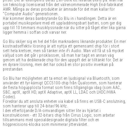
priser. Det är exempelvis deras Zen-serie ett levande bevis på. Man har
sin teknologi licensierad från det välrenommerade High End-fabrikatet
AMR. Många av deras produkter är ämnade för det man kallar för
"Computer Audio"-generationen.
Här kommer deras banbrytande Go Blu in i handlingen. Detta är en
portabel musikspelare med ett uppladdningsbart batteri, som ger dig
upp till 10 timmars musiklyssnade när du sitter på tåget eller lika gärna
ligger hemma i soffan och varvar ner.
Go Blu skiljer sig en hel del från marknadens liknande produkter. En mer
kostnadseffektiv lösning är att nyttja ett gemensamt chip för i stort
sett hela kretsen, men så tänker inte iFi Audio. Man vill få ut så mycket
välljud som det går i prisklassen, så man har tagit en annan väg
genom att ha dedikerade chip för den uppgift det är tilltänkt för. Det är
en dyrare lösning,
men det har också en stor positiv inverkan på
prestandan.
Go Blu har möjligheten att ta emot en ljudsignal via Bluetooth, som
använder ett fyr
-kärnigt QCC5100-chip från Qualcomm, som hanterar
de flesta högupplösta format som finns tillgängliga idag (som AAC,
SBC, aptX, aptX HD, aptX Adaptive, aptX LL, LDAC och LHDC/HWA
Codec).
Föredrar du att ansluta enheten via kabel så finns en USB-C anslutning,
som hanterar upp till 24-bitar/96 kHz.
I den efterföljande D/A-omvandligen sitter lite av hjärtat i
konstruktionen - ett 32-bitars chip från Cirrus Logic, som arbetar
tillsammans med specialdesignade digitala filter och en
högprecisions-klocka som minimerar jittervärdet.