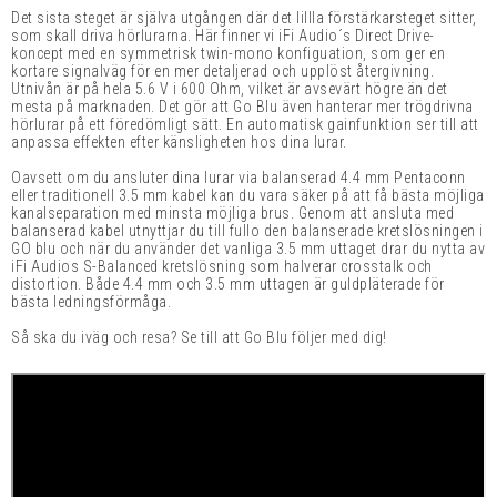
Det sista steget är själva utgången där det lillla förstärkarsteget sitter,
som skall driva hörlurarna. Här finner vi iFi Audio´s Direct Drive-
koncept med
en symmetrisk twin-mono konfiguation,
som ger en
kortare signalväg för en mer detaljerad och upplöst återgivning.
Utnivån är på hela 5.6 V i 600 Ohm, vilket är avsevärt högre än det
mesta på marknaden. Det
gör att Go Blu även hanterar mer trögdrivna
hörlurar på ett föredömligt sätt. En automatisk gainfunktion ser till att
anpassa effekten efter känsligheten hos dina lurar.
Oavsett om du ansluter dina lurar via balanserad 4.4 mm Pentaconn
eller traditionell 3.5 mm kabel kan du vara säker på att få bästa möjliga
kanalseparation med minsta möjliga brus. Genom att ansluta med
balanserad kabel utnyttjar du till fullo den balanserade kretslösningen i
GO blu och när du använder det vanliga 3.5 mm uttaget drar du nytta av
iFi Audios S-Balanced kretslösning som halverar crosstalk och
distortion. Både 4.4 mm och 3.5 mm uttagen är guldpläterade för
bästa ledningsförmåga.
Så ska du iväg och resa? Se till att Go Blu följer med dig!