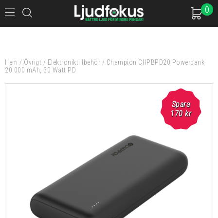
0
Hem
/
Övrigt
/
Elektroniktillbehör
/
Champion CHPBPD20 Powerbank
20.000 mAh, 30 Watt PD
Spara
170
kr