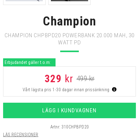
Champion
CHAMPION CHPBPD20 POWERBANK 20.000 MAH, 30
WATT PD
Erbjudandet gäller t.o.m:
329
kr
499 kr
Vårt lägsta pris 1-30 dagar innan prissänkning
LÄGG I KUNDVAGNEN
Artnr:
310CHPBPD20
LÄS RECENSIONER