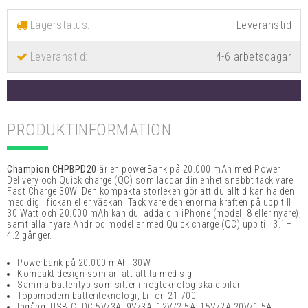
Lagerstatus:
Leveranstid:
4-6 arbetsdagar
PRODUKTINFORMATION
Champion CHPBPD20
är en
powerBank på 20.000 mAh med Power
Delivery och Quick charge (QC) som laddar din enhet snabbt tack vare
Fast Charge 30W. Den kompakta storleken gör att du alltid kan ha den
med dig i fickan eller väskan. Tack vare den enorma kraften på upp till
30 Watt och 20.000 mAh kan du ladda din iPhone (modell 8 eller nyare),
samt alla nyare Andriod modeller med Quick charge (QC) upp till 3.1–
4.2 gånger.
Powerbank på 20.000 mAh, 30W
Kompakt design som är lätt att ta med sig
Samma batterityp som sitter i högteknologiska elbilar
Toppmodern batteriteknologi, Li-ion 21.700
Ingång, USB-C: DC 5V/3A, 9V/3A, 12V/2.5A, 15V/2A,20V/1.5A