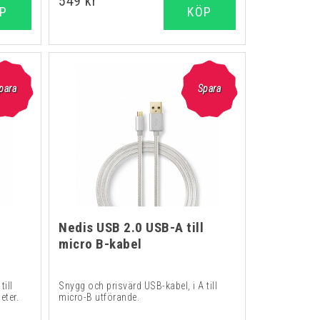
549 kr
P
KÖP
para
Spara
Nedis USB 2.0 USB-A till
micro B-kabel
till
Snygg och prisvärd USB-kabel, i A till
eter.
micro-B utförande.