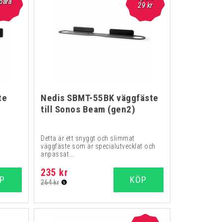
para
29
kr
te
Nedis SBMT-55BK väggfäste
till Sonos Beam (gen2)
Detta är ett snyggt och slimmat
väggfäste som är specialutvecklat och
anpassat...
235 kr
P
KÖP
264 kr