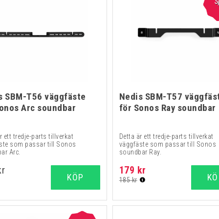
S
s SBM-T56 väggfäste
Nedis SBM-T57 väggfäs
Sonos Arc soundbar
för Sonos Ray soundbar
r ett tredje-parts tillverkat
Detta är ett tredje-parts tillverkat
ste som passar till Sonos
väggfäste som passar till Sonos
ar Arc.
soundbar Ray.
kr
179 kr
KÖP
KÖ
185 kr