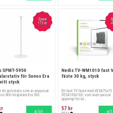
Spara
S
173
kr
4
s SPMT-5950
Nedis TV-WM1010 fast 
larstativ för Sonos Era
fäste 30 kg, styck
vitt styck
r ett golvstativ som är anpassat
Ett fast TV-fäste med VESA75x75 e
nos Wifi-högtalare Era 300.
VESA100x100, som även passar
ypperligt för ko...
kr
57 kr
KÖP
KÖ