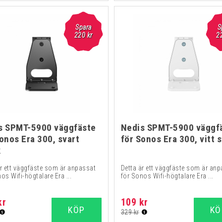
Spara
S
220
kr
2
s SPMT-5900 väggfäste
Nedis SPMT-5900 väggf
onos Era 300, svart
för Sonos Era 300, vitt 
k
är ett väggfäste som är anpassat
Detta är ett väggfäste som är an
os Wifi-högtalare Era ...
för Sonos Wifi-högtalare Era ...
kr
109 kr
KÖP
KÖ
329 kr