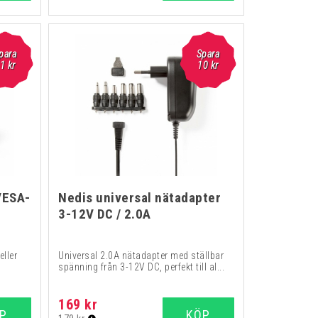
para
Spara
1
kr
10
kr
VESA-
Nedis universal nätadapter
3-12V DC / 2.0A
ller
Universal 2.0A nätadapter med ställbar
spänning från 3-12V DC, perfekt till al...
169 kr
P
KÖP