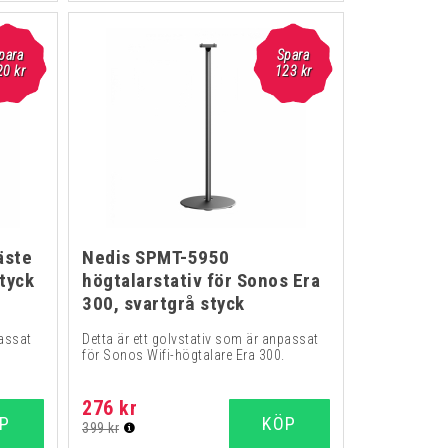
para
Spara
20
kr
123
kr
äste
Nedis SPMT-5950
styck
högtalarstativ för Sonos Era
300, svartgrå styck
passat
Detta är ett golvstativ som är anpassat
för Sonos Wifi-högtalare Era 300.
276 kr
P
KÖP
399 kr