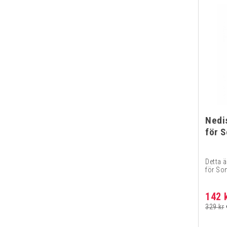
Nedi
för S
Detta 
för Son
142 
329 kr