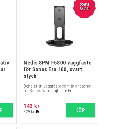
Spara
187
kr
ativ
Nedis SPMT-5800 väggfäste
par
för Sonos Era 100, svart
styck
Detta är ett väggfäste som är anpassat
för Sonos Wifi-högtalare Era ...
142 kr
P
KÖP
329 kr