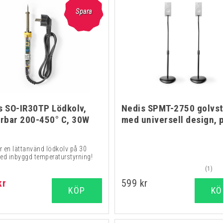
Spara
s SO-IR30TP Lödkolv,
Nedis SPMT-2750 golvst
erbar 200-450° C, 30W
med universell design, 
r en lättanvänd lödkolv på 30
ed inbyggd temperaturstyrning!
(1)
kr
599 kr
KÖP
KÖ