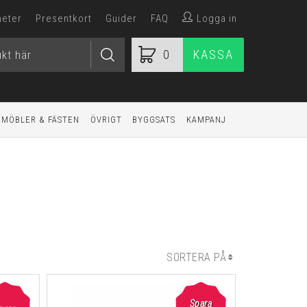
heter
Presentkort
Guider
FAQ
Logga in
0
KASSA
MÖBLER & FÄSTEN
ÖVRIGT
BYGGSATS
KAMPANJ
SORTERA PÅ
Spara