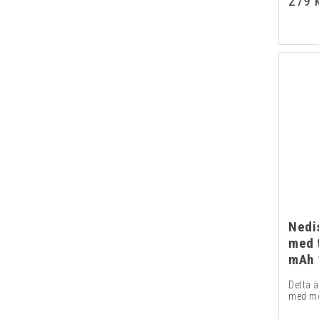
279 
Nedi
med 
mAh
Detta 
med möj