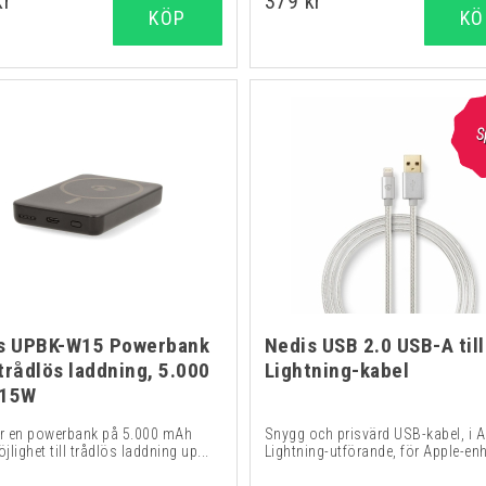
kr
379 kr
KÖP
KÖ
S
s UPBK-W15 Powerbank
Nedis USB 2.0 USB-A till
trådlös laddning, 5.000
Lightning-kabel
 15W
är en powerbank på 5.000 mAh
Snygg och prisvärd USB-kabel, i A 
lighet till trådlös laddning up...
Lightning-utförande, för Apple-enh