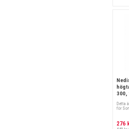
Nedi
högta
300, 
Detta ä
för So
276 