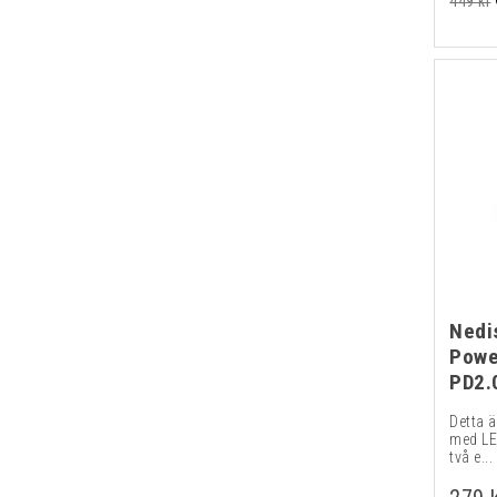
449 kr
Nedi
Powe
PD2.
Detta 
med LE
två e...