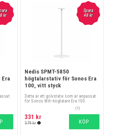
para
Spara
8
kr
48
kr
Nedis SPMT-5850
 Era
högtalarstativ för Sonos Era
100, vitt styck
passat
Detta är ett golvstativ som är anpassat
för Sonos Wifi-högtalare Era 100.
(1)
331 kr
P
KÖP
379 kr