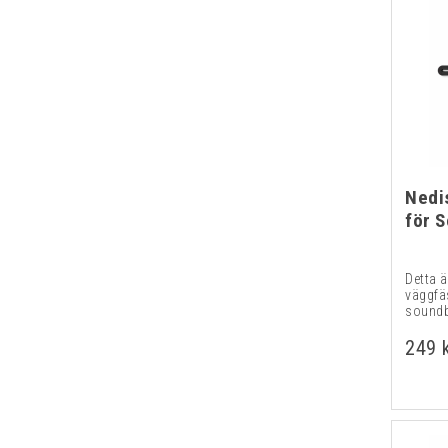
Nedi
för 
Detta ä
väggfä
soundb
249 