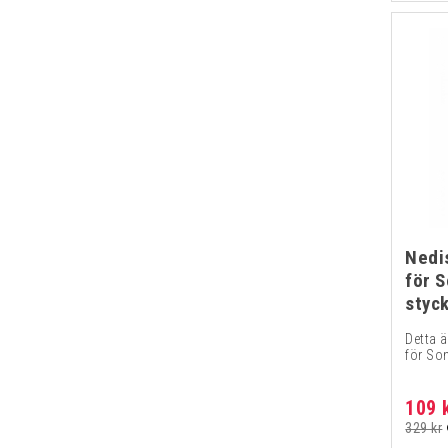
Nedi
för S
styc
Detta 
för Son
109 
329 kr