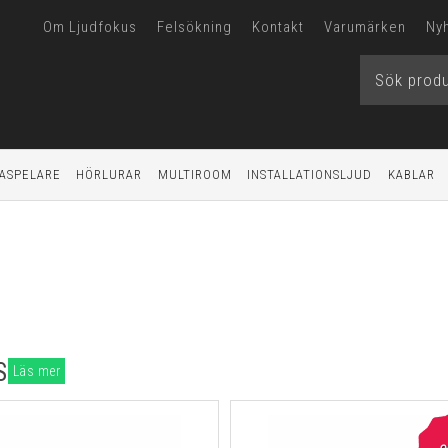
Om Ljudfokus
Felsökning
Kontakt
Varumärken
Ny
ASPELARE
HÖRLURAR
MULTIROOM
INSTALLATIONSLJUD
KABLAR
S
Läs mer