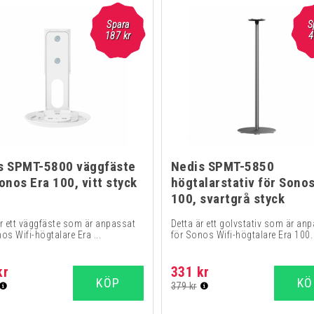
Spara
S
187
kr
4
s SPMT-5800 väggfäste
Nedis SPMT-5850
onos Era 100, vitt styck
högtalarstativ för Sonos
100, svartgrå styck
är ett väggfäste som är anpassat
Detta är ett golvstativ som är an
os Wifi-högtalare Era ...
för Sonos Wifi-högtalare Era 100.
kr
331 kr
KÖP
KÖ
379 kr