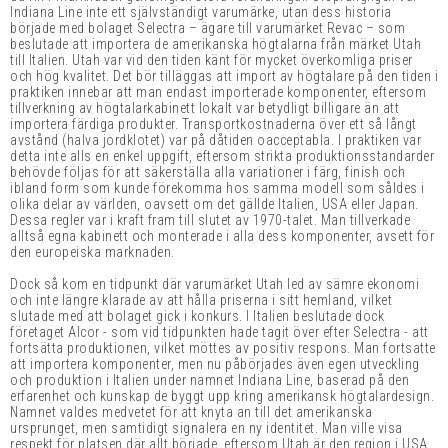
Indiana Line inte ett självständigt varumärke, utan dess historia
började med bolaget Selectra – ägare till varumärket Revac – som
beslutade att importera de amerikanska högtalarna från märket Utah
till Italien. Utah var vid den tiden känt för mycket överkomliga priser
och hög kvalitet. Det bör tilläggas att import av högtalare på den tiden i
praktiken innebar att man endast importerade komponenter, eftersom
tillverkning av högtalarkabinett lokalt var betydligt billigare än att
importera färdiga produkter. Transportkostnaderna över ett så långt
avstånd (halva jordklotet) var på dåtiden oacceptabla. I praktiken var
detta inte alls en enkel uppgift, eftersom strikta produktionsstandarder
behövde följas för att säkerställa alla variationer i färg, finish och
ibland form som kunde förekomma hos samma modell som såldes i
olika delar av världen, oavsett om det gällde Italien, USA eller Japan.
Dessa regler var i kraft fram till slutet av 1970-talet. Man tillverkade
alltså egna kabinett och monterade i alla dess komponenter, avsett för
den europeiska marknaden.
Dock så kom en tidpunkt där varumärket Utah led av sämre ekonomi
och inte längre klarade av att hålla priserna i sitt hemland, vilket
slutade med att bolaget gick i konkurs. I Italien beslutade dock
företaget Alcor - som vid tidpunkten hade tagit över efter Selectra - att
fortsätta produktionen, vilket möttes av positiv respons. Man fortsatte
att importera komponenter, men nu påbörjades även egen utveckling
och produktion i Italien under namnet Indiana Line, baserad på den
erfarenhet och kunskap de byggt upp kring amerikansk högtalardesign.
Namnet valdes medvetet för att knyta an till det amerikanska
ursprunget, men samtidigt signalera en ny identitet. Man ville visa
respekt för platsen där allt började, eftersom Utah är den region i USA