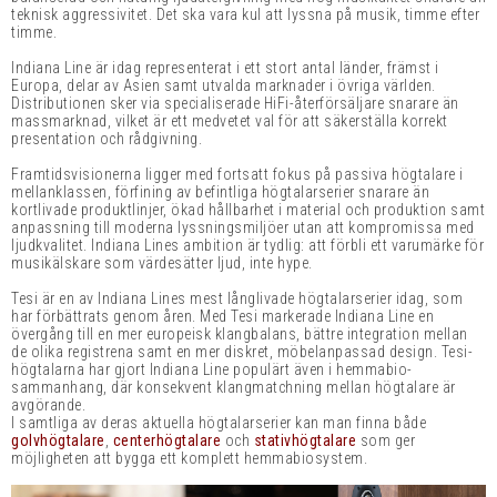
teknisk aggressivitet. Det ska vara kul att lyssna på musik, timme efter
timme.
Indiana Line är idag representerat i ett stort antal länder, främst i
Europa, delar av Asien samt utvalda marknader i övriga världen.
Distributionen sker via specialiserade HiFi-återförsäljare snarare än
massmarknad, vilket är ett medvetet val för att säkerställa korrekt
presentation och rådgivning.
Framtidsvisionerna ligger med fortsatt fokus på passiva högtalare i
mellanklassen, förfining av befintliga högtalarserier snarare än
kortlivade produktlinjer, ökad hållbarhet i material och produktion samt
anpassning till moderna lyssningsmiljöer utan att kompromissa med
ljudkvalitet. Indiana Lines ambition är tydlig: att förbli ett varumärke för
musikälskare som värdesätter ljud, inte hype.
Tesi är en av Indiana Lines mest långlivade högtalarserier idag, som
har förbättrats genom åren. Med Tesi markerade Indiana Line en
övergång till en mer europeisk klangbalans, bättre integration mellan
de olika registrena samt en mer diskret, möbelanpassad design. Tesi-
högtalarna har gjort Indiana Line populärt även i hemmabio-
sammanhang, där konsekvent klangmatchning mellan högtalare är
avgörande.
I samtliga av deras aktuella högtalarserier kan man finna både
golvhögtalare
,
centerhögtalare
och
stativhögtalare
som ger
möjligheten att bygga ett komplett hemmabiosystem.