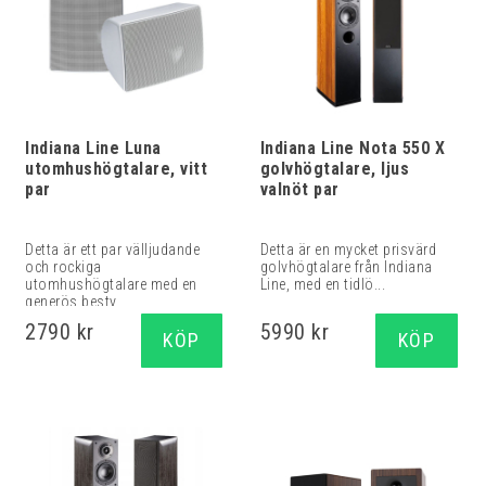
Indiana Line Luna
Indiana Line Nota 550 X
utomhushögtalare, vitt
golvhögtalare, ljus
par
valnöt par
Detta är ett par välljudande
Detta är en mycket prisvärd
och rockiga
golvhögtalare från Indiana
utomhushögtalare med en
Line, med en tidlö...
generös besty...
2790 kr
5990 kr
KÖP
KÖP