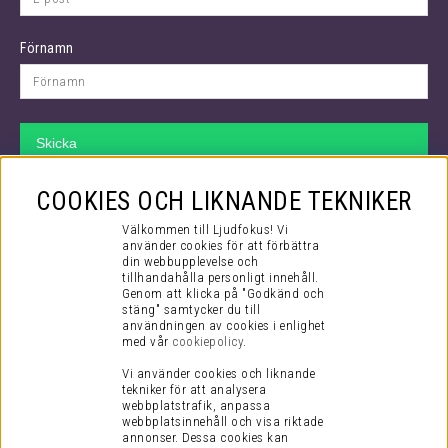
Förnamn
Skicka
VÅR SUPPORT
COOKIES OCH LIKNANDE TEKNIKER
Hos oss kan du räkna med att få bästa tänkbara support både före
Välkommen till Ljudfokus! Vi
ditt köp och efter. Även efter att du checkat ut i kassan så fortsätter
använder cookies för att förbättra
din webbupplevelse och
vårt jobb.
tillhandahålla personligt innehåll.
Genom att klicka på "Godkänd och
Via mail kommer du i kontakt med vår kompetenta kundtjänst som
stäng" samtycker du till
mer än gärna hjälper dig med alla dina frågor, stora som små!
användningen av cookies i enlighet
med vår
cookiepolicy
.
Du når oss på supporten:
Vi använder cookies och liknande
tekniker för att analysera
E-post:
support@ljudfokus.se
webbplatstrafik, anpassa
(vardagar kl 8-17)
webbplatsinnehåll och visa riktade
annonser. Dessa cookies kan