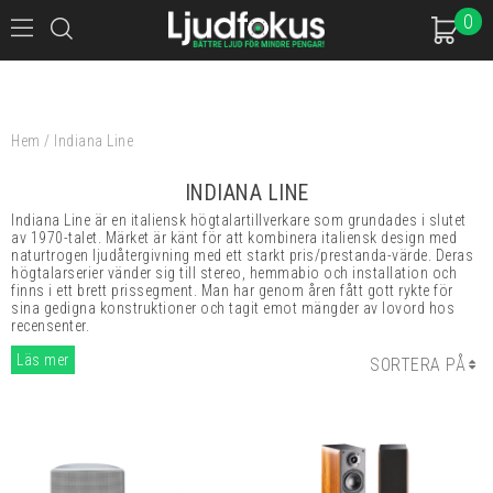
0
Hem
/
Indiana Line
INDIANA LINE
Indiana Line är en italiensk högtalartillverkare som grundades i slutet
av 1970-talet. Märket är känt för att kombinera italiensk design med
naturtrogen ljudåtergivning med ett starkt pris/prestanda-värde. Deras
högtalarserier vänder sig till stereo, hemmabio och installation och
finns i ett brett prissegment. Man har genom åren fått gott rykte för
sina gedigna konstruktioner och tagit emot mängder av lovord hos
recensenter.
Läs mer
SORTERA PÅ