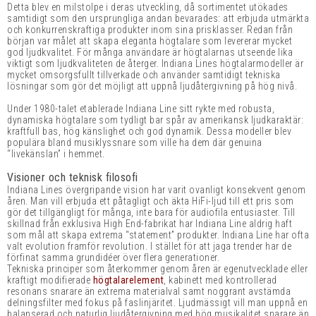
Detta blev en milstolpe i deras utveckling, då sortimentet utökades
samtidigt som den ursprungliga andan bevarades: att erbjuda utmärkta
och konkurrenskraftiga produkter inom sina prisklasser. Redan från
början var målet att skapa eleganta högtalare som levererar mycket
god ljudkvalitet. För många användare är högtalarnas utseende lika
viktigt som ljudkvaliteten de återger. Indiana Lines högtalarmodeller är
mycket omsorgsfullt tillverkade och använder samtidigt tekniska
lösningar som gör det möjligt att uppnå ljudåtergivning på hög nivå.
Under 1980-talet etablerade Indiana Line sitt rykte med robusta,
dynamiska högtalare som tydligt bar spår av amerikansk ljudkaraktär:
kraftfull bas, hög känslighet och god dynamik. Dessa modeller blev
populära bland musiklyssnare som ville ha dem där genuina
“livekänslan” i hemmet.
Visioner och teknisk filosofi
Indiana Lines övergripande vision har varit ovanligt konsekvent genom
åren. Man vill erbjuda ett påtagligt och äkta HiFi-ljud till ett pris som
gör det tillgängligt för många, inte bara för audiofila entusiaster. Till
skillnad från exklusiva High End-fabrikat har Indiana Line aldrig haft
som mål att skapa extrema “statement” produkter. Indiana Line har ofta
valt evolution framför revolution. I stället för att jaga trender har de
förfinat samma grundidéer över flera generationer.
Tekniska principer som återkommer genom åren är egenutvecklade eller
kraftigt modifierade
högtalarelement
, kabinett med kontrollerad
resonans snarare än extrema materialval samt noggrant avstämda
delningsfilter med fokus på faslinjäritet. Ljudmässigt vill man uppnå en
balanserad och naturlig ljudåtergivning med hög musikalitet snarare än