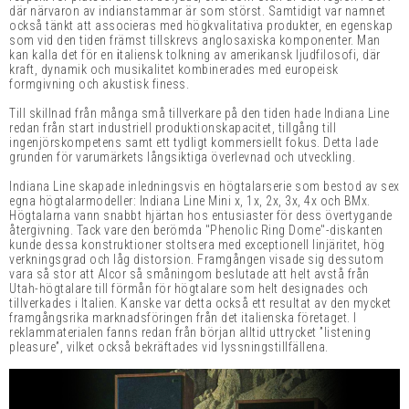
där närvaron av indianstammar är som störst. Samtidigt var namnet
också tänkt att associeras med högkvalitativa produkter, en egenskap
som vid den tiden främst tillskrevs anglosaxiska komponenter. Man
kan kalla det för en
i
taliensk tolkning av amerikansk ljudfilosofi, där
kraft, dynamik och musikalitet kombinerades med europeisk
formgivning och akustisk finess.
Till skillnad från många små tillverkare på den tiden hade Indiana Line
redan från start industriell produktionskapacitet, tillgång till
ingenjörskompetens samt ett tydligt kommersiellt fokus. Detta lade
grunden för varumärkets långsiktiga överlevnad och utveckling.
Indiana Line skapade inledningsvis en högtalarserie som bestod av sex
egna högtalarmodeller: Indiana Line Mini x, 1x, 2x, 3x, 4x och BMx.
Högtalarna vann snabbt hjärtan hos entusiaster för dess övertygande
återgivning. Tack vare den berömda "Phenolic Ring Dome"-diskanten
kunde dessa konstruktioner stoltsera med exceptionell linjäritet, hög
verkningsgrad och låg distorsion. Framgången visade sig dessutom
vara så stor att Alcor så småningom beslutade att helt avstå från
Utah-högtalare till förmån för högtalare som helt designades och
tillverkades i Italien. Kanske var detta också ett resultat av den mycket
framgångsrika marknadsföringen från det italienska företaget. I
reklammaterialen fanns redan från början alltid uttrycket ”listening
pleasure”, vilket också bekräftades vid lyssningstillfällena.