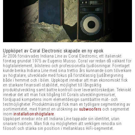
Uppköpet av Coral Electronic skapade en ny epok
År 2006 förvärvades Indiana Line av Coral Electronic, ett italienskt
företag grundat 1975 av Eugenio Musso. Coral var redan då välkänt för
högtalarelement, bilstereo och professionella ljudlösningar. Företaget
kunde berika Indiana Line med sina trettio års kunnande som tillverkare
av högtalare, utvecklade med fokus på förstklassig ljudåtergivning
både i hemmet och i bilen. Uppköpet innebar att man ekonomiskt fick
en starkare finansiell stabilitet, möjlighet till långsiktig
produktutveckling samt bättre kontroll över leverantörskedjan. Tekniskt
innebar det att man fick tillgång till Corals utvecklingsresurser,
fördjupad kompetens inom elementdesign samtbättre mät- och
testmöjligheter. Produktmässigt fick man en tydligare segmentering av
sortimentetet, med främst en utökning av
subwoofers
och segmentet
inom
installationshögtalare
.
Uppköpet innebar inte att Indiana Line tappade sin identitet, utan
snarare tvärtom. Man fick nu möjligheten att verkligen renodla sin
filosofi och stärka sin position i mellanklass HiFi-segmentet.