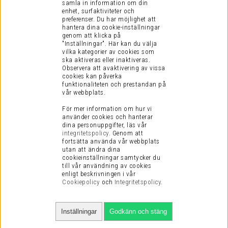
samla in information om din
KUNDINFORMATION
enhet, surfaktiviteter och
preferenser.
Du har möjlighet att
Visselblåsning
hantera dina cookie-inställningar
Köpvillkor
genom att klicka på
"Inställningar". Här kan du välja
Vanliga Frågor
vilka kategorier av cookies som
Presentkort
ska aktiveras eller inaktiveras.
Observera att avaktivering av vissa
Integritetspolicy
cookies kan påverka
funktionaliteten och prestandan på
Cookies
vår webbplats.
Retur
För mer information om hur vi
Service / Garanti
använder cookies och hanterar
dina personuppgifter, läs vår
Vi är en certifierad E-handel
integritetspolicy
.
Genom att
fortsätta använda vår webbplats
utan att ändra dina
cookieinställningar samtycker du
till vår användning av cookies
enligt beskrivningen i vår
Cookiepolicy
och
Integritetspolicy
.
Inställningar
Godkänn och stäng