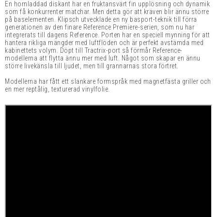
En hornladdad diskant har en fruktansvärt fin upplösning och dynamik
som få konkurrenter matchar. Men detta gör att kräven blir ännu större
på baselementen. Klipsch utvecklade en ny basport-teknik till förra
generationen av den finare Reference Premiere-serien, som nu har
integrerats till dagens Reference. Porten har en speciell mynning för att
hantera rikliga mängder med luftflöden och är perfekt avstämda med
kabinettets volym. Döpt till Tractrix-port så förmår Reference-
modellerna att flytta ännu mer med luft. Något som skapar en ännu
större livekänsla till ljudet, men till grannarnas stora förtret.
Modellerna har fått ett slankare formspråk med magnetfästa griller och
en mer reptålig, texturerad vinylfolie.