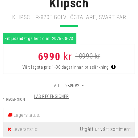
Klipsch
KLIPSCH R-820F GOLVHÖGTALARE, SVART PAR
Erbjudandet gäller t.o.m:
2026-08-23
6990
kr
10990 kr
Vårt lägsta pris 1-30 dagar innan prissänkning
Artnr:
288R820F
LÄS RECENSIONER
1 RECENSION
Lagerstatus:
Leveranstid:
Utgått ur vårt sortiment