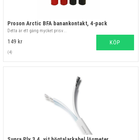
Proson Arctic BFA banankontakt, 4-pack
Detta är ett gäng mycket prisv...
149 kr
KÖP
(4)
Supra Ply 3.4, vit högtalarkabel lösmeter