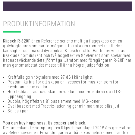
PRODUKTINFORMATION
Klipsch R-820F
är en Reference-seriens maffiga flaggskepp och en
golvhögtalare som har förmågan att skaka om rummet rejält. Hög
känslighet och maxad dynamik är Klipsch motto. Här finner vi deras
beaktade horndiskant och två högeffektiva 8" element som spelar med
häpnadsväckande detaljförmåga. Jämfört med föregångaren R-28F har
man genomarbetat det mesta till ännu högre ljudperfektion.
Kraftfulla golvhögtalare med 97 dB i känslighet
Passar lika bra för att skapa en livescen för musiken som för
nervbitande biokvällar
Hornladdad Tractrix-diskant med aluminium-membran och LTS-
upphängning
Dubbla, högeffektiva 8" baselement med IMG-koner
Oval basport med Tractrix-laddning ger minimalt med blåsljud
Säljes i par!
You can buy happiness. Its copper and black.
Den amerikanske hornpionjären Klipsch har släppt 2018 års generation
av Reference-serien. Förändringarna är både kosmetiska men framför