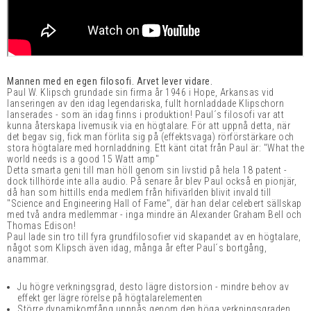
Mannen med en egen filosofi. Arvet lever vidare.
Paul W. Klipsch grundade sin firma år 1946 i Hope, Arkansas vid
lanseringen av den idag legendariska, fullt hornladdade Klipschorn
lanserades - som än idag finns i produktion! Paul´s filosofi var att
kunna återskapa livemusik via en högtalare. För att uppnå detta, när
det begav sig, fick man förlita sig på (effektsvaga) rörförstärkare och
stora högtalare med hornladdning. Ett känt citat från Paul är: "What the
world needs is a good 15 Watt amp"
Detta smarta geni till man höll genom sin livstid på hela 18 patent -
dock tillhörde inte alla audio. På senare år blev Paul också en pionjär,
då han som hittills enda medlem från hifivärlden blivit invald till
"Science and Engineering Hall of Fame", där han delar celebert sällskap
med två andra medlemmar - inga mindre än Alexander Graham Bell och
Thomas Edison!
Paul lade sin tro till fyra grundfilosofier vid skapandet av en högtalare,
något som Klipsch även idag, många år efter Paul´s bortgång,
anammar.
Ju högre verkningsgrad, desto lägre distorsion - mindre behov av
effekt ger lägre rörelse på högtalarelementen
Större dynamikomfång uppnås genom den höga verkningsgraden