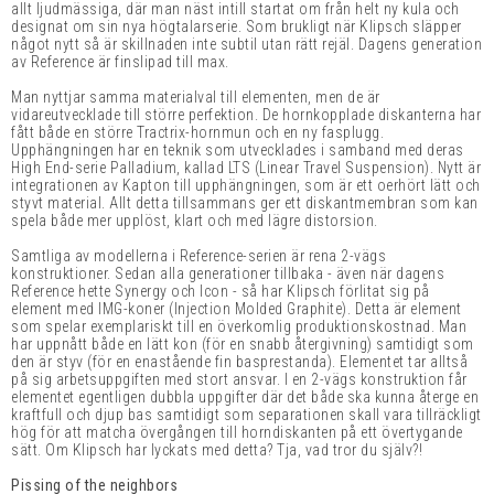
allt ljudmässiga, där man näst intill startat om från helt ny kula och
designat om sin nya högtalarserie. Som brukligt när Klipsch släpper
något nytt så är skillnaden inte subtil utan rätt rejäl.
Dagens generation
av Reference är finslipad till max.
Man nyttjar samma materialval till elementen, men de är
vidareutvecklade till större perfektion. De hornkopplade diskanterna har
fått både en större Tractrix-hornmun och en ny fasplugg.
Upphängningen har en teknik som utvecklades i samband med deras
High End-serie Palladium, kallad LTS (Linear Travel Suspension). Nytt är
integrationen av Kapton till upphängningen, som är ett oerhört lätt och
styvt material. Allt detta tillsammans ger ett diskantmembran som kan
spela både mer upplöst, klart och med lägre distorsion.
Samtliga av modellerna i Reference-serien är rena 2-vägs
konstruktioner. Sedan alla generationer tillbaka - även när dagens
Reference hette Synergy och Icon - så har Klipsch förlitat sig på
element med IMG-koner (Injection Molded Graphite). Detta är element
som spelar exemplariskt till en överkomlig produktionskostnad. Man
har uppnått både en lätt kon (för en snabb återgivning) samtidigt som
den är styv (för en enastående fin basprestanda). Elementet tar alltså
på sig arbetsuppgiften med stort ansvar. I en 2-vägs konstruktion får
elementet egentligen dubbla uppgifter där det både ska kunna återge en
kraftfull och djup bas samtidigt som separationen skall vara tillräckligt
hög för att matcha övergången till horndiskanten på ett övertygande
sätt. Om Klipsch har lyckats med detta? Tja, vad tror du själv?!
Pissing of the neighbors