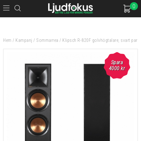
0
Hem
/
Kampanj
/
Sommarrea
/
Klipsch R-820F golvhögtalare, svart par
Spara
4000
kr