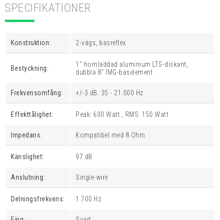
SPECIFIKATIONER
Konstruktion:
2-vägs, basreflex
1" hornladdad aluminium LTS-diskant,
Bestyckning:
dubbla 8" IMG-baselement
Frekvensomfång:
+/-3 dB: 35 - 21.000 Hz
Effekttålighet:
Peak: 600 Watt , RMS: 150 Watt
Impedans:
Kompatibel med 8 Ohm
Känslighet:
97 dB
Anslutning:
Single-wire
Delningsfrekvens:
1.700 Hz
Färg:
Svart