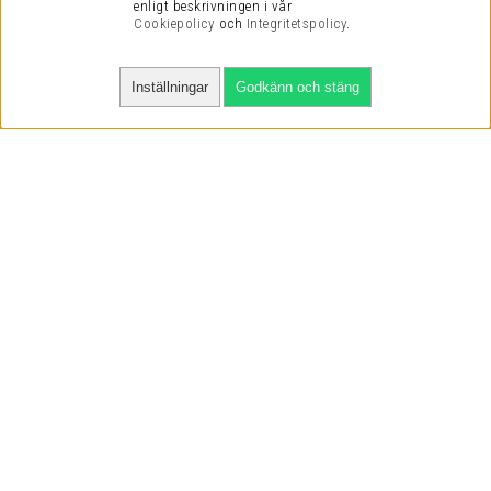
enligt beskrivningen i vår
Cookiepolicy
och
Integritetspolicy
.
Inställningar
Godkänn och stäng
SNABBA LEVERANSER
VI HAR NÖJDA KUNDER
VI KAN DET VI SÄLJER