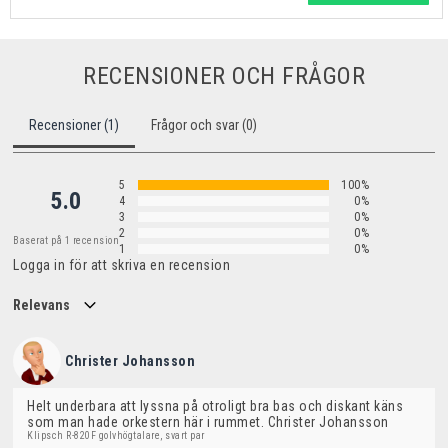
RECENSIONER OCH FRÅGOR
Recensioner (1)
Frågor och svar (0)
5
100%
5.0
4
0%
3
0%
2
0%
Baserat på 1 recension
1
0%
Logga in för att skriva en recension
Relevans
Christer Johansson
Helt underbara att lyssna på otroligt bra bas och diskant käns 
som man hade orkestern här i rummet. Christer Johansson
Klipsch R-820F golvhögtalare, svart par