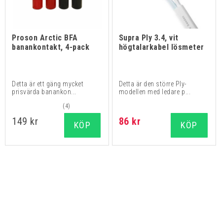
Proson Arctic BFA
Supra Ply 3.4, vit
banankontakt, 4-pack
högtalarkabel lösmeter
Detta är ett gäng mycket
Detta är den större Ply-
prisvärda banankon...
modellen med ledare p...
(4)
149 kr
86 kr
KÖP
KÖP