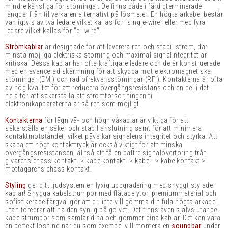
mindre känsliga för störningar. De finns både i färdigterminerade
längder från tillverkaren alternativt på lösmeter. En högtalarkabel består
vanligtvis av två ledare vilket kallas för "single-wire" eller med fyra
ledare vilket kallas för "bi-wire".
Strömkablar
är designade för att leverera ren och stabil ström, där
minsta möjliga elektriska störning och maximal signalintegritet är
kritiska. Dessa kablar har ofta kraftigare ledare och de är konstruerade
med en avancerad skärmning för att skydda mot elektromagnetiska
störningar (EMI) och radiofrekvensstörningar (RFI). Kontakterna är ofta
av hög kvalitet för att reducera övergångsresistans och en del i det
hela för att säkerställa att strömförsörjningen till
elektronikapparaterna är så ren som möjligt.
Kontakterna
för lågnivå- och högnivåkablar är viktiga för att
säkerställa en säker och stabil anslutning samt för att minimera
kontaktmotståndet, vilket påverkar signalens integritet och styrka. Att
skapa ett högt kontakttryck är också viktigt för att minska
övergångsresistansen, alltså att få en bättre signalöverföring från
givarens chassikontakt -> kabelkontakt -> kabel -> kabelkontakt >
mottagarens chassikontakt.
Styling
ger ditt ljudsystem en lyxig uppgradering med snyggt stylade
kablar! Snygga kabelstrumpor med flätade ytor, premiummaterial och
sofistikerade färgval gör att du inte vill gömma din fula högtalarkabel,
utan föredrar att ha den synlig på golvet. Det finns även självslutande
kabelstrumpor som samlar dina och gömmer dina kablar. Det kan vara
en perfekt lösning när du som exempel vill montera en
soundbar
under