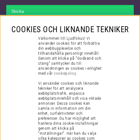
Skicka
VÅR SUPPORT
COOKIES OCH LIKNANDE TEKNIKER
Hos oss kan du räkna med att få bästa tänkbara support både före
Välkommen till Ljudfokus! Vi
ditt köp och efter. Även efter att du checkat ut i kassan så fortsätter
använder cookies för att förbättra
din webbupplevelse och
vårt jobb.
tillhandahålla personligt innehåll.
Genom att klicka på "Godkänd och
Via mail kommer du i kontakt med vår kompetenta kundtjänst som
stäng" samtycker du till
mer än gärna hjälper dig med alla dina frågor, stora som små!
användningen av cookies i enlighet
med vår
cookiepolicy
.
Du når oss på supporten:
Vi använder cookies och liknande
tekniker för att analysera
E-post:
support@ljudfokus.se
webbplatstrafik, anpassa
(vardagar kl 8-17)
webbplatsinnehåll och visa riktade
annonser. Dessa cookies kan
samla in information om din
KUNDINFORMATION
enhet, surfaktiviteter och
preferenser.
Du har möjlighet att
Visselblåsning
hantera dina cookie-inställningar
Köpvillkor
genom att klicka på
"Inställningar". Här kan du välja
Vanliga Frågor
vilka kategorier av cookies som