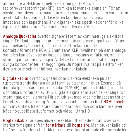
att minimera elektromagnetiska störningar (EMI) och
radiofrekvensstörningar (RFI), som kan förvanska signalen. För att
skydda mot dessa störningar används skärmning, som kan vara i form
av ett flätat kopparnät, folie eller en kombination av båda.
Impedans och kapacitans är viktiga tekniska specifikationer för olika
typer av kablar, som påverkar hur signalen överförs.
Analoga ljudkablar
överför signaler i form av kontinuerliga elektriska
vågor. För ljudanläggningar i hemmet, där en stereosignal skall föras
över mellan två enheter, så är de mest förekommande
kontaktutförandena RCA, 3.5mm samt XLR. Kvaliteten på den analoga
signalen kan påverkas av kabelns längd, mekaniska faktorer, samt
störningar från omgivningen. Valet av ljudkabel är en matchning med
övriga komponenter i anläggningen. Ju högre kvalitet på elektroniken,
desto större och mer hörbar inverkan har kabeln.
Digitala kablar
överför signaler som diskreta elektriska pulser,
representerande digitala data i form av ettor och nollor. Exempel på
digitala ljudkablar är coaxialkablar (S/PDIF), optiska kablar (Toslink)
och olika utföranden av USB. Digitala signaler är även de känsliga för
störningar, och i vissa fall är det kritiskt med kabelns impedans för en
korrekt signalöverföring. Vi får givetvis inte glömma bort
HDMI-kabeln
,
som utvecklats till en stark branschstandard och som kan föra över
både högupplösta ljudformat och video i Ultra HD.
Högtalarkablar
är specialiserade kablar utformade för att överföra
starkströmsignaler från
förstärkare
till
högtalare
. Man brukar kalla det
för "högnivå". Högtalarkablar är därav ofta oskärmade eftersom de blir