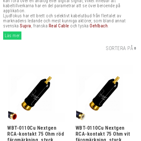
kan föra över en analog eller digital signal, vilket innebär att
kabeltillverkarna har en del parametrar att se över beroende på
applikation.
Ljudfokus har ett brett och selektivt kabelutbud från flertalet av
marknadens ledande och mest kunniga aktörer, som bland annat
svenska
Supra
, franska
Real Cable
och tyska
Oehlbach
.
Läs mer
SORTERA PÅ
WBT-0110Cu Nextgen
WBT-0110Cu Nextgen
RCA-kontakt 75 Ohm röd
RCA-kontakt 75 Ohm vit
färgmärkning, styck
färgmärkning, styck