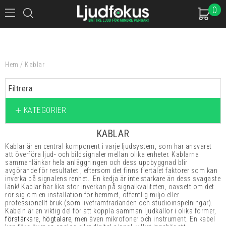
0
Hem
/
Kablar
Filtrera:
KATEGORIER
KABLAR
Kablar är en central komponent i varje ljudsystem, som har ansvaret
att överföra ljud- och bildsignaler mellan olika enheter. Kablarna
sammanlänkar hela anläggningen och dess uppbyggnad blir
avgörande för resultatet , eftersom det finns flertalet faktorer som kan
inverka på signalens renhet.. En kedja är inte starkare än dess svagaste
länk! Kablar har lika stor inverkan på signalkvaliteten, oavsett om det
rör sig om en installation för hemmet, offentlig miljö eller
professionellt bruk (som liveframträdanden och studioinspelningar).
Kabeln är en viktig del för att koppla samman ljudkällor i olika former,
förstärkare
,
högtalare
, men även mikrofoner och instrument. En kabel