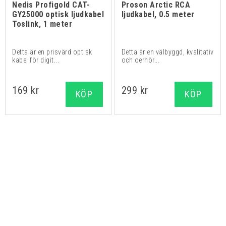
Nedis Profigold CAT-
Proson Arctic RCA
GY25000 optisk ljudkabel
ljudkabel, 0.5 meter
Toslink, 1 meter
Detta är en prisvärd optisk
Detta är en välbyggd, kvalitativ
kabel för digit...
och oerhör...
169 kr
299 kr
KÖP
KÖP