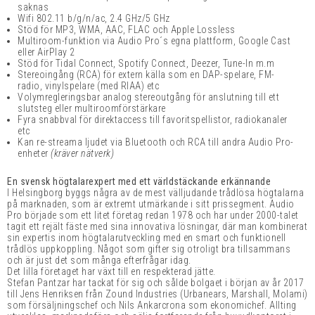
saknas
Wifi 802.11 b/g/n/ac, 2.4 GHz/5 GHz
Stöd för MP3, WMA, AAC, FLAC och Apple Lossless
Multiroom-funktion via Audio Pro´s egna plattform, Google Cast
eller AirPlay 2
Stöd för Tidal Connect, Spotify Connect, Deezer, Tune-In m.m
Stereoingång (RCA) för extern källa som en DAP-spelare, FM-
radio, vinylspelare (med RIAA) etc
Volymregleringsbar analog stereoutgång för anslutning till ett
slutsteg eller multiroomförstärkare
Fyra snabbval för direktaccess till favoritspellistor, radiokanaler
etc
Kan re-streama ljudet via Bluetooth och RCA till andra Audio Pro-
enheter
(kräver nätverk)
En svensk högtalarexpert med ett världstäckande erkännande
I Helsingborg byggs några av de mest välljudande trådlösa högtalarna
på marknaden, som är extremt utmärkande i sitt prissegment.
Audio
Pro började som ett litet företag redan 1978 och har under 2000-talet
tagit ett rejält fäste med sina innovativa lösningar, där man kombinerat
sin expertis inom högtalarutveckling med en smart och funktionell
trådlös uppkoppling. Något som gifter sig otroligt bra tillsammans
och är just det som många efterfrågar idag.
Det lilla företaget har växt till en respekterad jätte.
Stefan Pantzar har tackat för sig och sålde bolgaet i början av år 2017
till Jens Henriksen från Zound Industries (Urbanears, Marshall, Molami)
som försäljningschef och Nils Ankarcrona som ekonomichef. Allting