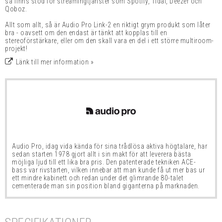
så finns stöd för streamingtjänster som Spotify, Tidal, Deezer och
Qoboz.
Allt som allt, så är Audio Pro Link-2 en riktigt grym produkt som låter
bra - oavsett om den endast är tänkt att kopplas till en
stereoförstärkare, eller om den skall vara en del i ett större multiroom-
projekt!
Länk till mer information »
Audio Pro, idag vida kända för sina trådlösa aktiva högtalare, har
sedan starten 1978 gjort allt i sin makt för att leverera bästa
möjliga ljud till ett lika bra pris. Den patenterade tekniken ACE-
bass var rivstarten, vilken innebar att man kunde få ut mer bas ur
ett mindre kabinett och redan under det glimrande 80-talet
cementerade man sin position bland giganterna på marknaden.