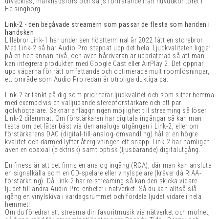
utvecklas, marknadsförs och säljs fortfarande från huvudkontoret i
Helsingborg.
Link-2 - den begåvade streamern som passar de flesta som handen i
handsken
Lillebror Link-1 har under sen höstterminal år 2022 fått en storebror.
Med Link-2 så har Audio Pro steppat upp det hela. Ljudkvaliteten ligger
på en helt annan nivå, och även hårdvaran är uppdaterad så att man
kan integrera produkten med Google Cast eller AirPlay 2. Det öppnar
upp vägarna för rätt omfattande och optimerade multiroomlösningar,
ett område som Audio Pro redan är otroliga duktiga på.
Link-2 är tänkt på dig som prioriterar ljudkvalitet och som sitter hemma
med exempelvis en välljudande stereoförstärkare och ett par
golvhögtalare. Saknar anläggningen möjlighet till streaming så löser
Link-2 dilemmat. Om förstärkaren har digitala ingångar så kan man
testa om det låter bäst via den analoga utgången i Link-2, eller om
förstärkarens DAC (digital-till-analog-omvandling) håller en högre
kvalitet och därmed lyfter återgivningen ett snäpp. Link-2 har nämligen
även en coaxial (elektrisk) samt optisk (ljusbärande) digitalutgång.
En finess är att det finns en analog ingång (RCA), där man kan ansluta
en signalkälla som en CD-spelare eller vinylspelare (kräver då RIAA-
förstärkning). Då Link-2 har re-streaming så kan den skicka vidare
ljudet till andra Audio Pro-enheter i nätverket. Så du kan alltså slå
igång en vinylskiva i vardagsrummet och fördela ljudet vidare i hela
hemmet!
Om du föredrar att streama din favoritmusik via nätverket och molnet,