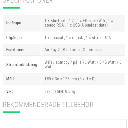
SPECIFIKATIONER
1 x Bluetooth 4.2 , 1 x Ethernet/Wifi , 1 x
Ingångar:
stereo RCA , 1 x USB-A (endast data)
Utgångar:
1 x coaxial , 1 x optisk , 1 x stereo RCA
Funktioner:
AirPlay 2 , Bluetooth , Chromecast
WiFi / standby / på: 1.75 Watt / 0.48 Watt / 5
Strömförbrukning:
Watt
Mått:
180 x 36 x 126 mm (B x H x D)
Vikt:
Exkl nätdel: 0.5 kg
REKOMMENDERADE TILLBEHÖR