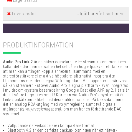
Lagerstatus:
Leveranstid:
Utgått ur vårt sortiment
PRODUKTINFORMATION
Audio Pro Link-2
är en nätverksspelare - eller streamer som man även
kallar det - där man satsat en hel del på en högre ljudkvalitet. Tanken är
att man kan antingen koppla enheten tillsammans med en
stereoförstärkare eller aktiva högtalare, alternativt integrera den
tillsammans med deras egna Wifi-högtalare.
Med uppdaterad hårdvara
så kan streamern - utöver Audio Pro´s egna plattform - även integreras
i multiroom-system baserade kring Google Cast eller AirPlay 2. Här slår
du alltså tre flugor i en smäll! Kör man via Audio Pro´s system så är
Link-2 bakåtkompatibel med deras äldre modeller. På baksidan finns
det en analog RCA-utgång med volymreglering samt två digitala
utgångar
(ej volymregleringsbara)
, om man har en förbättrande DAC i
systemet.
Välljudande nätverksspelare i kompaktare format
Bluetooth 4.2 är den perfekta backup-lösningen när ett nätverk