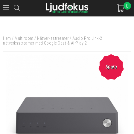
0
Hem
/
Multiroom
/
Nätverksstreamer
/
Audio Pro Link-2
nätverksstreamer med Google Cast & AirPlay 2
Spara