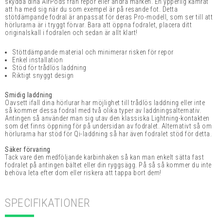
skydda dina AirPods från repor eller andra märken. En ypperlig kamrat
att ha med sig när du som exempel är på resande fot. Detta
stötdämpande fodral är anpassat för deras Pro-modell, som ser till att
hörlurarna är i tryggt förvar.
Bara att öppna fodralet, placera ditt
originalskall i fodralen och sedan är allt klart!
Stöttdämpande material och minimerar risken för repor
Enkel installation
Stöd för trådlös laddning
Riktigt snyggt design
Smidig laddning
Oavsett ifall dina hörlurar har möjlighet till trådlös laddning eller inte
så kommer dessa fodral med två olika typer av laddningsalternativ.
Antingen så använder man sig utav den klassiska Lightning-kontakten
som det finns öppning för på undersidan av fodralet. Alternativt så om
hörlurarna har stöd för Qi-laddning så har även fodralet stöd för detta.
Säker förvaring
Tack vare den medföljande karbinhaken så kan man enkelt sätta fast
fodralet på antingen bältet eller din ryggsägg. På så så kommer du inte
behöva leta efter dom eller riskera att tappa bort dem!
SPECIFIKATIONER