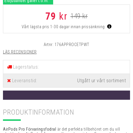
Erbjudandet gäller t.o.m:
79
kr
149 kr
Vårt lägsta pris 1-30 dagar innan prissänkning
Artnr:
176APPROCETPWT
LÄS RECENSIONER
Lagerstatus:
Leveranstid:
Utgått ur vårt sortiment
PRODUKTINFORMATION
AirPods Pro Förvaringsfodral
är det perfekta tillbehöret om du vill