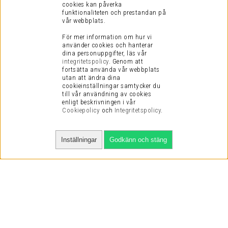
cookies kan påverka
funktionaliteten och prestandan på
vår webbplats.
För mer information om hur vi
använder cookies och hanterar
dina personuppgifter, läs vår
integritetspolicy
.
Genom att
fortsätta använda vår webbplats
utan att ändra dina
cookieinställningar samtycker du
till vår användning av cookies
enligt beskrivningen i vår
Cookiepolicy
och
Integritetspolicy
.
Inställningar
Godkänn och stäng
SNABBA LEVERANSER