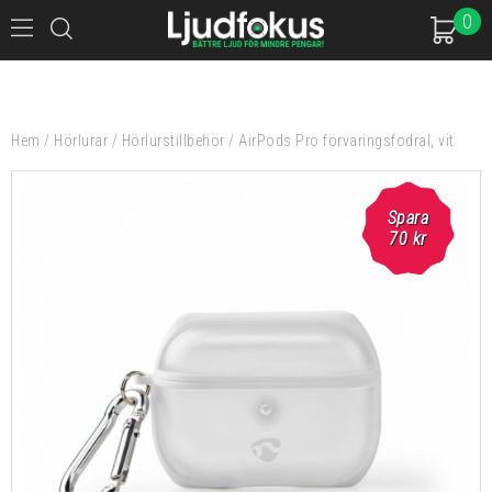
0
Hem
/
Hörlurar
/
Hörlurstillbehör
/
AirPods Pro förvaringsfodral, vit
Spara
70
kr